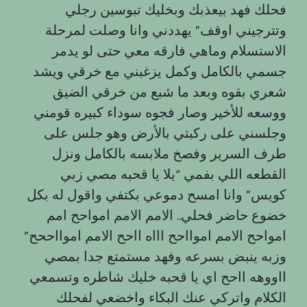
فحلك فهد بيعذبك وبخليك تبوسين رجلي
وتترجيني اوقف” يهددني وانا وصلت لمرحلة
الاستسلام وماهي فارقه معي حتى لو يدمر
جسمي بالكامل وكمل يزغبني مع خرقي ويشد
شعري بقوه وبعد ما شبع من خرقي الضيق
ووسعه للأخير وصار فجوه سوداء كبيره قومني
وجلسني على ركبتي بالأرض وهو جلس على
طرف السرير وفصخ ملابسه بالكامل ونزل
القطعه اللي بفمي “يلا يا قحبه مصي زبي
كويس” وانا امسح دموعي بكتفي واقول له بكل
خضوع حاضر فحلي.. الامم الامم امواحح امم
امواحح الامم اموااحح اااه ااحح الامم اموااححح”
وزبه ينبض بسرعه وفهد مستمتع جدا بمصي
ااووهه ااحح اي يا قحبه خليك شاطره وتسمعي
الكلام واتركي عنك البكاء واخضعي لفحلك