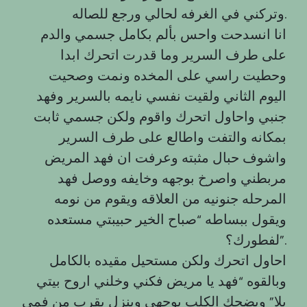
وتركني في الغرفه لحالي ورجع للصاله.
انا انسدحت واحس بألم بكامل جسمي والدم
على طرف السرير وما قدرت اتحرك ابدا
وحطيت راسي على المخده ونمت وصحيت
اليوم الثاني ولقيت نفسي نايمه بالسرير وفهد
جنبي واحاول اتحرك واقوم ولكن جسمي ثابت
بمكانه والتفت واطالع على طرف السرير
واشوف حبال مثبته وعرفت ان فهد المريض
مربطني واصرخ بوجهه وخايفه ووصل فهد
المرحله جنونيه من العلاقه ويقوم من نومه
ويقول ببساطه “صباح الخير حبيبتي مستعده
لفطورك؟”.
احاول اتحرك ولكن مستحيل مقيده بالكامل
وبالقوه “فهد يا مريض فكني وخلني اروح بيتي
يلا” ويضحك الكلب بوجهي وينزل يقرب من فمي