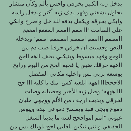
يدخل زبه الكبير بخرقي واحس بألم وكأن منشار
يحاول يشقني وفهد يدف زبه أكثر ويدخل راسه
وابكي بحرقه ويكمل يدفه للداخل واصرخ وابكي
على الصامت “اااممم ااممم المغغغ امغغغ
اامممم اااممم امممم اممممم اممم” ويدخله
للنص وحسيت ان خرقي حرفيا صب دم من
الوجع وفهد مبسوط وينيكني بعنف ااهه ااحح
ااههه خرقك ضيق يا قحبه الحح من اليوم ورايح
بوسعه بزبي بس واخليه مكاني المفضل
الاحححاااااههه ابلعيه كس امك يا كلبه ااااحح
ااااهههه” وصل زبه للأخير وخصيانه وصلت
لخرقي وبديت ارجف من الألم ووجهي مليان
دموع ويجي فهد ويمسح دموعي بيده ويبوس
عيوني “امم امواححح لسه ما بدينا الشغل
الحقيقي وانتي تبكين ياقلبي احح ياويلك بس من