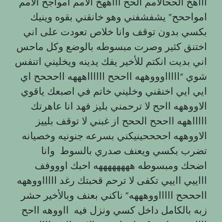
اااهخ الححالامم الحح اااههخ الامم امواجح الامم
امواححح” يشفشفني وهو خانقني بقوه وينيك
بكسي بدون توقف وانا خلاص تعودت على اني
اختنق كثير وصرت مبسوطه بالوضع وكل ماحس
اني بديت انكتم للأخير يفك يدينه ويخليني اتنفس
شوي “اااااوووههه ااححح ااااااهههه ااحححح اي
ايي ايي اخنقني وخليني خاتم في اصبعك ياقوي
الاووههه ااحح لا ترحمني بليز فهد انا عاهرتك
اااااههه ااححح الححح از غبني لا توقف بلييز
الاووههه اححححينيكني بسرعه جنونيه وخصيانه
تضرب بكسي ويعنف صدري بالسوط وانا
اضحك ومبسوطه ههههههههه احبك اوووفف
اااييي ااييي تكفى لا ترحم قحبتك رغد اااااووههه
ااحححح اااااووهههه” ناكني بعنف وبالأخير حشر
زبه بالكامل داخل كسي ونزل فيه ااووهه ااحح