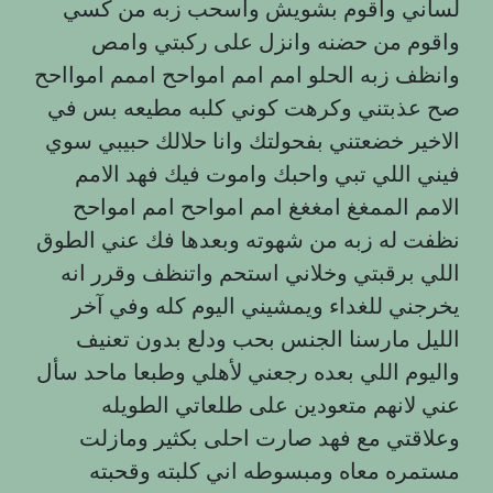
لساني واقوم بشويش واسحب زبه من كسي
واقوم من حضنه وانزل على ركبتي وامص
وانظف زبه الحلو امم امم امواحح اممم اموااحح
صح عذبتني وكرهت كوني كلبه مطيعه بس في
الاخير خضعتني بفحولتك وانا حلالك حبيبي سوي
فيني اللي تبي واحبك واموت فيك فهد الامم
الامم الممغغ امغغغ امم امواحح امم امواحح
نظفت له زبه من شهوته وبعدها فك عني الطوق
اللي برقبتي وخلاني استحم واتنظف وقرر انه
يخرجني للغداء ويمشيني اليوم كله وفي آخر
الليل مارسنا الجنس بحب ودلع بدون تعنيف
واليوم اللي بعده رجعني لأهلي وطبعا ماحد سأل
عني لانهم متعودين على طلعاتي الطويله
وعلاقتي مع فهد صارت احلى بكثير ومازلت
مستمره معاه ومبسوطه اني كلبته وقحبته