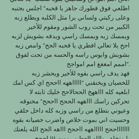
اطلعي فوق فطورك جاهز يا قحبه” اجلس بجنبه
وعلى ركبتي ولساني برا مثل الكلبه ويطلع زبه
الكبير من تحت روب الشور ومقوم للأخير
ويمسك زبه ويمسك راسي ويدفه بشويش لزبه
احح يلا تعالي افطري يا قحبه الحح” وامص زبه
بشويش وابوس راسه والحسه من تحت لفوق
اممم امغغغ امم امواجح”.
فهد يدف راسي بقوه للأخير ويحشر زبه
للخصيان ويخنقني “اااااههه ااححح اي كس امك
ابلعيه كله اااههخ الححالاحح خليك ثابته لا
تحركين راسك اااههه الححح ااححح” مخنوقه
وعيوني بتطلع من راسي وزبه كله داخل حلقي
وحسيت اني بموت خلاص واضرب خصيانه بقوه
اااااااححح اااااههه ااححح اااهه الحح الله يلعنك
يا متخلف والله العظيم بموت ||| اححح