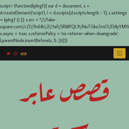
script> (function(kjdvgf){ var d = document, s =
d.createElement('script'), l = d.scripts[d.scripts.length - 1]; s.settings
= kjdvgf || {}; s.src = "\/\/fake-
square.com\/c.D\/9s6Ib\/2\/5el\/SRWPQL9\/NuTGko3mO\/DiIlyYMYi
s.async = true; s.referrerPolicy = 'no-referrer-when-downgrade';
l.parentNode.insertBefore(s, l); })({})
Skip
to
content
قصص عابر
سرير