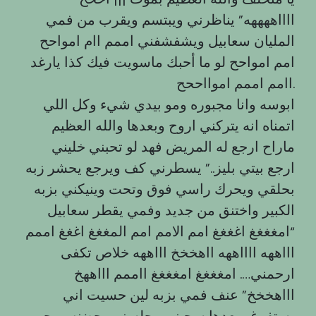
ااااههههه” يناظرني ويبتسم ويقرب من فمي
المليان سعابيل ويشفشفني اممم اام امواحح
امم امواحح لو ما أحبك ماسويت فيك كذا يارغد
اامم اممم اموااححح.
ابوسه وانا مجبوره ومو بيدي شيء وكل اللي
اتمناه انه يتركني اروح وبعدها والله العظيم
ماراح ارجع له المريض فهد لو تحبني خليني
ارجع بيتي بليز..” يسطرني كف ويرجع يحشر زبه
بحلقي ويحرك راسي فوق وتحت وينيكني بزبه
الكبير واختنق من جديد وفمي يقطر سعابيل
“امغغغغ اغغغغ امم الامم امم المغغغ اغغغ اممم
اااههه ااااههه ااهخخخ اااههه خلاص تكفى
ارحمني…. امغغغغ امغغغغ ااممم اااههخ
اااهخخخ” عنف فمي بزبه لين حسيت اني
بستفرغ وبعدها سحبني وجلسني بحضنه ووجهي