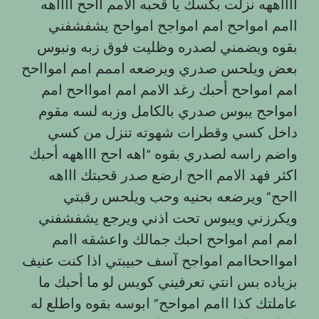
ااااههه نزلت بكسك يا قحبه الامم ااحح ااااهه
اامم امواحح امم امواجح امواحح يشفشفني
بقوه ويضمني لصدره وظليت فوق زبه ونبوس
بعض ويلحس صدري ويرضعه اممم امم اموااحح
امم امواحح أحبك رغد الامم امم اموااحح امم
امواحح يبوس صدري بالكامل وزبه لسه مقوم
داخل كسي وقطرات شهوته تنزل من كسي
واضم راسه لصدري بقوه “اهه احح اااههه أحبك
اکثر فهد الامم ااحح ارضع صدر قحبتك اااهه
ااحح” ويرضعه بحنيه وحب ويلحس رقبتي
ويكرزني ويبوس تحت اذني ويرجع يشفشفني
امم امم امواحح احبك جمالك واعشقه اامم
اموااححاامم امواجح آسف حبيبتي اذا كنت عنيف
بزياده بس انتي تعرفيني كويس لو ما أحبك ما
عاملتك كذا اامم امواحح” ابوسه بقوه واطلع له