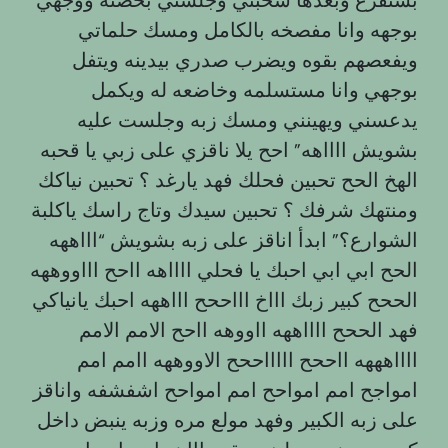
بوجهه وانا مفصخه بالكامل ومسك حلماتي
ويفعصهم بقوه ويضرب صدري بيدينه ويتفل
بوجهي وانا مستسلمه وخاضعه له ويكمل
يدعسني ويهينني ومسك زبه وجلست عليه
بشويش ااااهه” احح يلا ناقزي على زبي يا قحبه
الهخ الحح تحبين فحلك فهد يارغد ؟ تحبين نياكك
ومنتهك شرفك ؟ تحبين سيدك وتاج راسك ياكلبة
الشوارع؟” ابدأ اناقز على زبه بشويش “اااههه
الحح ابي ابي احبك يا فحلي ااااهه ااحح اااووههه
الححح كبير زبك اااخ اااححح اااههه احبك يانياكي
فهد الححح ااااههه ااووهه ااحح الامم الامم
ااااهههه ااححح اااااححح الاووههه اامم امم
امواجح امم امواحح امم امواحح اشفشفه واناقز
على زبه الكبير وفهد مولع مره وزبه ينبض داخل