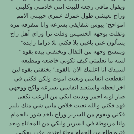
ويقول مافي رجعه للبيت انتي خادمتي وكلبتي
وراح تعيشي طول عمرك عمري حبيبتي الامم
امواحح” يبوس شفايفي بسرعه وانا متقرفه مره
وتفلت بوجهه الخسيس وقلت ترا وراي أهل راح
يسألون عني ياغبي يلا فكني بلا دراما زايده”
ويمسح وجهه من التفال ويخنقني بيده بقوه ”
لسه ما تعلمتي كيف تكوني خاضعه ومطيعه
لسيدك انا اعلمك الان بالقوه..” يخنقني بقوه لين
انقطعت انفاسي وبغيت اموت ولكن فكني في
اخر لحظه واستعيد انفاسي بسرعه واكح ووجهي
صار لونه احمر وبديت ابكي من الرعب تكفى
فهد فكني والله تعبت خلاص مابي شي منك بلييز
فكني ويقوم من السرير وراح ياخذ شور بالحمام
وانا مربوطة في السرير وابكي من المعاناه وبعد
فتره طلع من الحمام وجاء لعندي وقرر يفكني