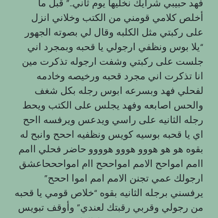
فهد حبيبي شرايك نخليها يوم ثاني..” قبل ما
أخلص كلامي قومني من الكتب وخلاني انزل
على ركبتي مثل الكلبه وقال لي بصوته الجهور
“يلا بوس ونظفي ارجولي يا قحبه وبمجرد اني
جلست على ركبتي وشفت ارجوله تذكرت مين
انا تذكرت اني مجرد قحبه ورخيصه وخادمه
لفحلي فهد وبسرعه ابوس رجله بكل شغف
والحس اصابعه وفهد يجلس على الكتب ويحط
رجله الثانيه على راسي ويدعس ويرفسه ااحح
اي يا قحبه بوسيه كويس ونظفيه اححح وانبح له
بقوه هو هو هووو هووو هوووو حاضر فحلي اامم
اامم امواحح الامم امواححح اام امواحححاعشق
ارجولك عمي تجنن الامم امم اموا اححح”
يرفسني برجله الثانيه بقوه “خلاص قومي يا قحبه
من رجولي وقربي رقبتك لعندي” وأوقف تبويس