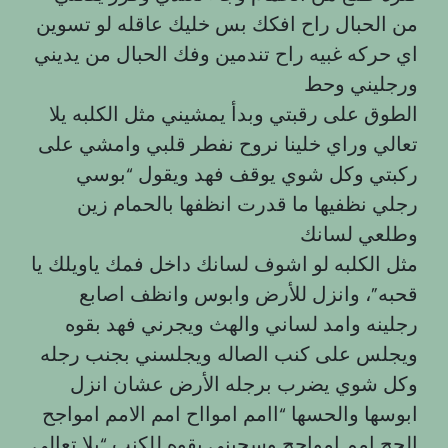
من الحبال راح افكك بس خليك عاقله لو تسوين
اي حركه غبيه راح تندمين وفك الحبال من يديني
ورجليني وحط
الطوق على رقبتي وبدأ يمشيني مثل الكلبه يلا
تعالي وراي خلينا نروح نفطر قلبي وامشي على
ركبتي وكل شوي يوقف فهد ويقول “بوسي
رجلي نظفيها ما قدرت انظفها بالحمام زين
وطلعي لسانك
مثل الكلبه لو اشوف لسانك داخل فمك ياويلك يا
قحبه”، وانزل للأرض وابوس وانظف اصابع
رجلينه وامد لساني والهث ويجرني فهد بقوه
ويجلس على كنب الصاله ويجلسني بجنب رجله
وكل شوي يضرب برجله الأرض عشان انزل
ابوسها والحسها “اامم اموااح امم الامم امواجح
الحح امم امواحح وسحبني بقوه للكنب “يلا تعالي