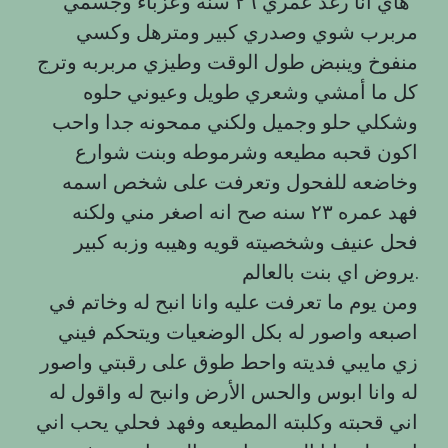
هاي انا رغد عمري ٢٦ سنه وعزباء وجسمي
مربرب شوي وصدري كبير ومترهل وكسي
منفوخ وينبض طول الوقت وطيزي مربربه وترج
كل ما أمشي وشعري طويل وعيوني حلوه
وشكلي حلو وجميل ولكني ممحونه جدا واحب
اكون قحبه مطيعه وشرموطه وبنت شوارع
وخاضعه للفحول وتعرفت على شخص اسمه
فهد عمره ٢٣ سنه صح انه اصغر مني ولكنه
فحل عنيف وشخصيته قويه وهيبه وزبه كبير
يروض اي بنت بالعالم.
ومن يوم ما تعرفت عليه وانا انبح له وخاتم في
اصبعه واصور له بكل الوضعيات ويتحكم فيني
زي مايبي فديته واحط طوق على رقبتي واصور
له وانا ابوس والحس الأرض وانبح له واقول له
اني قحبته وكلبته المطيعه وفهد فحلي يحب اني