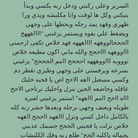
السرير وعلى ركبتي ودخل زبه بكسي وبدأ
ينيكني وكل ها لوقت وانا مكلبشه ويدي ورا
ظهري وفهد يمد رجله ويحطها على وجهي
ويضغط علي بقوه ويستمر يزغبني “ااااهههخ
الحححالووههه ااااهههه فهد خلاص تكفى ارحمني
اااووههه اااححح والله مابي اكون مطيعه خلاص
توووبه اااووهههه احححح اامم الحححح” يزغبني
بسرعه ويرفسني على وجهي وطيزي تقطر دم
وكسي مسعبل ااهه الاحح اص يا قحبه خليك
عاقله وخاضعه الحين بنزل واخليك ترتاحي الاحح
اااه ااحح اامم اااههه” استمر يزغبني لفتره
طويله ويعنف وجهي برجله وبعدها حشر زبه كله
بالكامل داخل كسي ونزل اااههه ااححح ااههه
خلاص نزلت يا قحبتي الححح جسمك عذبني
بجماله ياكلبه الحح” طلع زبه وفك الكلبشات