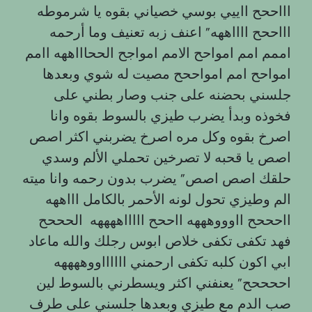
اااححح ااييي بوسي خصياني بقوه يا شرموطه
اااححح ااااههه” اعنف زبه تعنيف وما أرحمه
اممم امم امواحح الامم امواجح الححاااههه اامم
امواحح امم امواححح مصيت له شوي وبعدها
جلسني بحضنه على جنب وصار بطني على
فخوذه وبدأ يضرب طيزي بالسوط بقوه وانا
اصرخ بقوه وكل مره اصرخ يضربني اكثر اصص
اصص يا قحبه لا تصرخين تحملي الألم وسدي
حلقك اصص اصص” يضرب بدون رحمه وانا ميته
الم وطيزي تحول لونه الأحمر بالكامل اااههه
ااحححح ااوووهههه ااححح اااااههههه الحححح
فهد تكفى تكفى خلاص ابوس رجلك والله ماعاد
ابي اكون كلبه تكفى ارحمني ااااااووههههه
اححححح” يعنفني اكثر ويسطرني بالسوط لين
صب الدم مع طيزي وبعدها جلسني على طرف