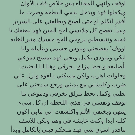
اوقف وانهي المعاناه بس خلاص فات الأوان
ويكملها فهد ويدخل بفمي القطعه وصرت ما
أقدر اتكلم او حتى اصيح ويطلعني على السرير
ويبدأ يفصخ كل ملابسي احح الحين فهد بيعنفك يا
قحبه وتنبسطين يروحي الحح جسدك مثير للغايه
اووف” يفصخني ويبوس جسمي ويتأمله وانا
ابكي وماودي يكمل ويجي فهد يمسح دموعي
بأصابعه ويحط مزلق بخرقي وهنا انا انجنيت
وحاولت اهرب ولكن مسكني بالقوه ونزل علي
ضرب وكلبشني مع يديني ورجع سدحني على
بطني وكمل يحط مزلق بخرقي ودموعي ما
توقف ونفسي في هذي اللحظه ان كل شيء
ينتهي ويختفي الألم واكتشفت اني مابي اكون
كلبه ابدا وكنت عايشه في وهم ولكن للأسف
ماقدر اسوي شي فهد متحكم فيني بالكامل وبدأ