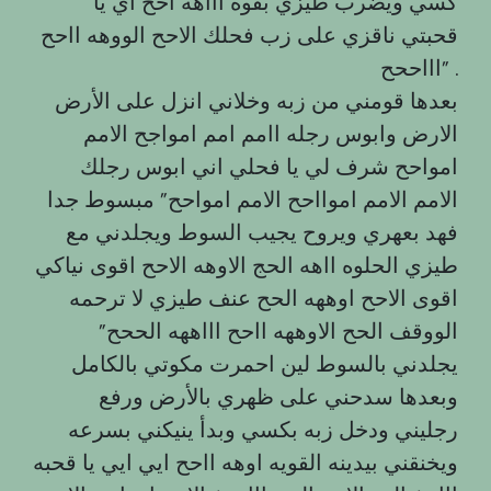
كسي ويضرب طيزي بقوه اااهه احح اي يا
قحبتي ناقزي على زب فحلك الاحح الووهه ااحح
اااححح” .
بعدها قومني من زبه وخلاني انزل على الأرض
الارض وابوس رجله اامم امم امواجح الامم
امواحح شرف لي يا فحلي اني ابوس رجلك
الامم الامم اموااحح الامم امواحح” مبسوط جدا
فهد بعهري ويروح يجيب السوط ويجلدني مع
طيزي الحلوه ااهه الحج الاوهه الاحح اقوى نياكي
اقوى الاحح اوههه الحح عنف طيزي لا ترحمه
الووقف الحح الاوههه ااحح اااههه الححح”
يجلدني بالسوط لين احمرت مكوتي بالكامل
وبعدها سدحني على ظهري بالأرض ورفع
رجليني ودخل زبه بكسي وبدأ ينيكني بسرعه
ويخنقني بيدينه القويه اوهه ااحح ايي ايي يا قحبه