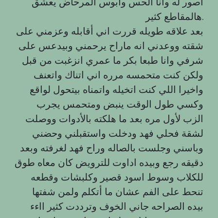
اصور له وانا الحس وابوس المرحاض يعشق
هالمقاطع كثير.
بعد علاقه طويله قررت اني أقابله وعزمني على
شقته ووعدني انه ماراح يرحمني وبيدعس على
شرفي وانا طبعا بكر ما عمري انزغبت من قبل
ولكن كنت متحمسه مرره اني اتناك واتعنف
واخيرا اللي كنت اتخيله واتمناه بيتحول لواقع
وكسي طول الوقت ينبض ومتحمس يجرب
الزب لأول مره بعد ما هلكته بالأدوات ووصلت
لشقة فحلي فهد ودخلت واستقبلني وحضني
وباسني وجلست بالصاله وراح فهد لغرفته وبعد
دقيقه رجع وبيده اداوت للترويض كان معاه طوق
للكلاب وسوط اسود قصير وكلبشات وقطعه
تنحط على الفم عشان ما أتكلم ولمن شفتها
بيده الصراحه جاني الخوف وترددت كثير ااءء