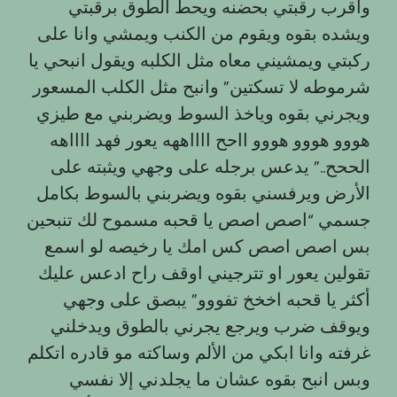
واقرب رقبتي بحضنه ويحط الطوق برقبتي
ويشده بقوه ويقوم من الكنب ويمشي وانا على
ركبتي ويمشيني معاه مثل الكلبه ويقول انبحي يا
شرموطه لا تسكتين” وانبح مثل الكلب المسعور
ويجرني بقوه وياخذ السوط ويضربني مع طيزي
هووو هووو هووو ااحح ااااههه يعور فهد ااااهه
الححح..” يدعس برجله على وجهي ويثبته على
الأرض ويرفسني بقوه ويضربني بالسوط بكامل
جسمي “اصص اصص يا قحبه مسموح لك تنبحين
بس اصص اصص كس امك يا رخيصه لو اسمع
تقولين يعور او تترجيني اوقف راح ادعس عليك
أكثر يا قحبه اخخخ تفووو” يبصق على وجهي
ويوقف ضرب ويرجع يجرني بالطوق ويدخلني
غرفته وانا ابكي من الألم وساكته مو قادره اتكلم
وبس انبح بقوه عشان ما يجلدني إلا نفسي