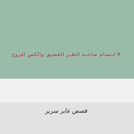
ايتسام صاحبة الطبز للعشيق والكس للزوج
قصص عابر سرير