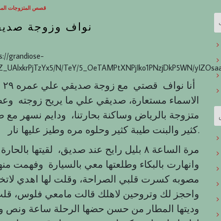
قصص المتزوجات الم
نواف وزوجة صديق
s://grandiose-
Z_UAlxkrPjTzYx5/N/TeY/5_OeTAMPtXNPjIko1PNzjDkP5WN/yIZOsaa
الاسماء مستعارة، صديقي علي ما يريح زوجته وعص
متزوجة بالرياض وساكنة بحارتنا، ودايم نسهر مع 
كثير والبنت طيبة كثير وحلوه مره وطيز عليها نار.
مرة الساعة ٨ بليل رايح عند صديق، لقيتها
وانهارت بالبكاء وطلعتها معي بالسيارة وفهمت منها
مصوبه كسرت قلبي الصراحة، وقلت لها اهدي لاتخاف
واحجز لك وتروحين لاهلك قالت مامعي فلوس، قلت 