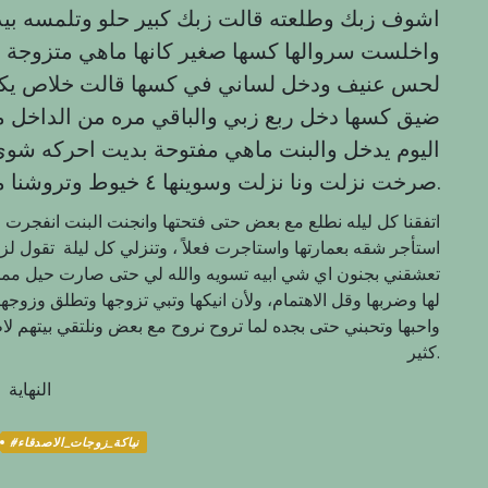
اشوف زبك وطلعته قالت زبك كبير حلو وتلمسه بيد
واخلست سروالها كسها صغير كانها ماهي متزوجة 
لحس عنيف ودخل لساني في كسها قالت خلاص يك
ضيق كسها دخل ربع زبي والباقي مره من الداخل 
اليوم يدخل والبنت ماهي مفتوحة بديت احركه ش
صرخت نزلت ونا نزلت وسوينها ٤ خيوط وتروشنا مع بعض ورجعنا نسولف مع بعض.
اتفقنا كل ليله نطلع مع بعض حتى فتحتها وانجنت البنت انفجر
استأجر شقه بعمارتها واستاجرت فعلاً ، وتنزلي كل ليلة تقول 
تعشقني بجنون اي شي ابيه تسويه والله لي حتى صارت حيل ممح
لها وضربها وقل الاهتمام، ولأن انيكها وتبي تزوجها وتطلق وزو
واحبها وتحبني حتى بجده لما تروح نروح مع بعض ونلتقي بيتهم لاطل
كثير.
النهاية
#نياكة_زوجات_الاصدقاء