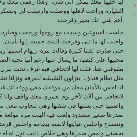
لها خليها معك يمكن ابي شي، وهذا رقمي معك وخ
الطيارة وراحت لأهلها ووصلت وارسلت لي وتشكرن
أهم شي انك بخير وفرحت.
جلست اسبوعين وسدت مع زوجها ورجعت وصارت ت
واجيب لها ما تبى وفرحت البنت حست إنها بأمان، 
حتى صارت ثقتنا كبيرة وقالت مرة ريهام اسمها ري
مخليها على كيفها، ما يسال عنها رغم أنها تحبه ال
يشوفني هنا، قلت لها لاتخافي فيه غرف تحت ننزل 
مثل نظام فندق، ينزلون الشيشة للغرفة ونزلنا ن
انا احس بالأمان معك من موقفك معي ووقفاتك غي
لاتخافي من آلان لآخر يوم بعمري معك واقف وانا
واضمها حتى بستها في شفتها وهي تتجاوب معي
صدرها صغير مشدود ولعب فيه البنت مره مولعة مح
وتنسدح واخلس عبايتها لابسه بيجامه واخلس قرمته
بحضني وامص صدرها وهي خلاص ذابت تون اه اه ح