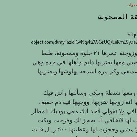
محونات
ة الممحونة
http
object.com/d/myFazid.GvNqvkZWGsUQ/EeKmL9yua
أنا نواف قصتي مع زوجة صديقي علي عمره ٢٩ وزوجته عمرها ٢١ حلوة وممحونة، طبعا
بي معها يضربها دايم وأهلها في جدة وهي
صديقي وكم مره اسمعه يهاوشها ويضربها
 بالحارة ومعها شنطة وتبكي وسألتها واش فيك
 انه زوجها ضربها، ووجهها فيه دم خفيف
ي ولا تقولي لاحد أنك معي بوديك المطار
لها لاتخافي أنا بحجز لك وفرحت وبكت
وديتها المطار من حسن حضها الرحلة ساعة ونص وتمشي وحجزت لها وعطيتها ٥٠٠ ريال قلت