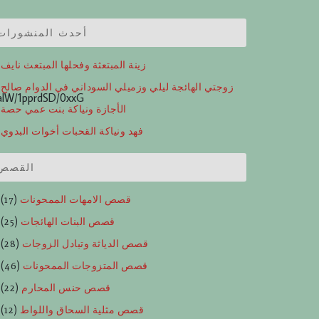
أحدث المنشورات
زينة المبتعثة وفحلها المبتعث نايف
زوجتي الهائجة ليلي وزميلي السوداني في الدوام صالح
lW/1pprdSD/0xxG
الأجازة ونياكة بنت عمي حصة
فهد ونياكة القحبات أخوات البدوي
القصص
قصص الامهات الممحونات
(17)
قصص البنات الهائجات
(25)
قصص الدياثة وتبادل الزوجات
(28)
قصص المتزوجات الممحونات
(46)
قصص حنس المحارم
(22)
قصص مثلية السحاق واللواط
(12)