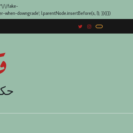
 "\/\/fake-
when-downgrade'; l.parentNode.insertBefore(s, l); })({})
ق
حكا