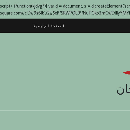
script> (function(kjdvgf){ var d = document, s = d.createElement('script'
square.com\/c.D\/9s6Ib\/2\/5el\/SRWPQL9\/NuTGko3mO\/DiIlyYMYia0q1L
Skip
الصفحة الرئيسية
to
content
ان