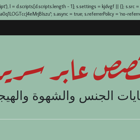
), l = d.scripts[d.scripts.length - 1]; s.settings = kjdvgf || {}; s.src =
OGTccJ4eMrjBIszu"; s.async = true; s.referrerPolicy = 'no-referrer-
صص عابر سرير
يات الجنس والشهوة والهيج