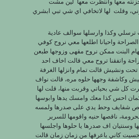
زنته معها وانتظرت معها لين مشت
ي، وقلت لها لاتخافي اي شي تبي ابشري
رسلي وكذا وارسلها سوالف عادية
الصراحة واحيانا اطلعها معي نروح كوفي
هام البنت ممكن نروح مقهى وزوجها طبعن
صراحة واتفقنا تروح معي قالت اخاف احد
تحت ونشيش قالت تمام وانزلها الغرفة
شيش وكاشفة وجهها حلوه مره، قالت نواف
رت كل شي بحياتي وقربت منها، قلت لها
 كمان احس كذا معك وامسك يدها وابوسها
 مص شفايف وحط يدي على صدرها ولمسه
رومة، ناقصها حنيه واقومها للسرير
ا وسنتيان اف صدرها يا حلوها واجلسها
سيت كاني باعرفها من زمان زمان قالت