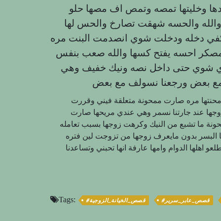
ها وخليتها تمصه وتمص اف مصها حلو
والله والحسه شهقت تصارخ والحس لها
في دخله ودخلت شوي انصدمت البنت مره
مصكر احسه يفتح كسها والله صعب بنفس
وي شوي حتى داخل نصه ونيك خفيف وهي
ت محنتها مره صارت ممحونة متعلقة فيني وقررت
لزوجها عند جارتنا نسمر وهي عندي مريحها صارت
ونة ما تشبع من النيك وكرهت زوجها بسبب تعامله
جها البسر بدون مايعرف زوجها من تزوجت لين فتره
عو اهلها الدوام وامها عارفة انها تحبني وتساعدنا
Tags:
#قصص_عابر_سرير
#قصص_الخيانة_الزوجية