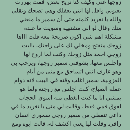
زوجها عني وكيف كنا نريح بعض، قمت بهررت
بعيوني واقل لها انتي بعقلك وهي تضحك وتقلي
والله يا تغريد كلمته حتى أن سمير ما منعني
منك وقال لو اني مشتهية وسويت ما عنده
مشكلة اهم شي اكون صريحة معه قلت اااها
زوجك منفتح ومخلي لك على راحتك، ياليت
زوجي احمد مثل زوجك وكنت لما اروح لها
واجلس معها، يشوفني سمير زوجها، ويرحب بي
وهو عارف انني اتساحق مع منى من أيام
العزوبية، سمير اغلب وقته في البيت لانه دوام
عمله الصباح، كنت اجلس مع زوجته ولما هو
يمشي انا ما كنت اتغطى منه اسوي الحجاب
لفوق فمي فقط، وقالت لي منى يا تغريد ما في
داعي تتغطي من سمير زوجي سموري انسان
راقي. وقلت لها يعني اكشف له، قالت ايوه ومع