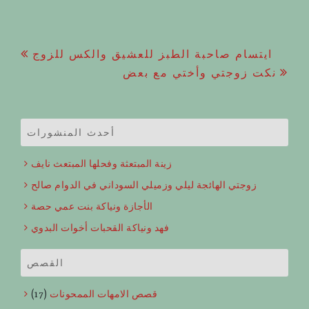
Post
ايتسام صاحبة الطبز للعشيق والكس للزوج
نكت زوجتي وأختي مع بعض
navigation
أحدث المنشورات
زينة المبتعثة وفحلها المبتعث نايف
زوجتي الهائجة ليلي وزميلي السوداني في الدوام صالح
الأجازة ونياكة بنت عمي حصة
فهد ونياكة القحبات أخوات البدوي
القصص
قصص الامهات الممحونات
(17)