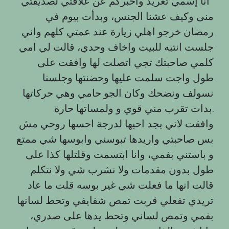
أنا إسمي تغريد واخبركم عن علاقتي لصديقتي
منى وكيف عشنا الجنس، وبدأت بيوم في
رمضان خرجو اهلي زيارة عند عمتي كلهم واني
جلست انتبه للبيت واخاف وحدي، قالت لي امي
كلمي صاحبتك تجي اتصلت لها وافقت على
طول واجت سلمت عليها وحضنتها وجلسنا
نسولف ونضحك وكان الجو حامي وهي حركاتها
بدات تقرب مني قوي و ولمساتها حارة.
وافقت لاني بجد احبها لدرجة احسها روحي مش
بس صاحبتي واريدها تبوسني وابوسها شي ممتع
و باستني بفمي، وانا ابتسمت وقلتلها كذا على
طول بدون مقدمات ولا نشرب شي ولا نتكلم
قالت انها ما فعلت شي غير بوسه قلت ما عاد
تريدي تفعلي قربت تمص شفايفي وتحط لسانها
بفمي وتمص لساني وتحط يدها على صدري،