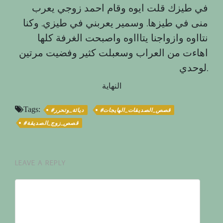
في طيزك قلت ايوه وقام احمد زوجي يعرب
منى في طيزها. وسمير يعربني في طيزي. وكنا
نتااوه وازواجنا يتاااوه واصبحت الغرفة كلها
اهاءت من العراب وسعبلت كثير وفضيت مرتين
لوحدي.
النهاية
Tags:
#قصص_الصديقات_الهايجات
#دياثة_وتحرر
#قصص_زوج_الصديقة
LEAVE A REPLY