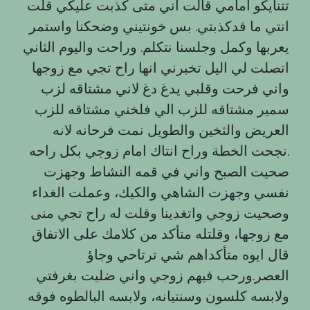
تتنايكو امامي قالت اني متى كذبت عليكي قلت
انتي ما قدكذبتي. بس خونتيني وضحكنا واستمر
يعربها وكمل وجلسنا نتكلم. وراحت واليوم الثاني
اتصلت لي اليل تخبرني انها راح تجي مع زوجها
واني فرحت وقلبي يدغ دغ لاني مشتاقه لزب
سمير مشتاقه للزب الي فلخني مشتاقه للزب
العريض والثخين والطويل نمت فرحانه لانه
نجحت الخطة وراح انتاك امام زوجي بكل راحه.
صحيت الصبح واني في قمه النشاط وجهزت
نفسي وجهزت الشاهي والكيك، وعملت الغداء
وصحيت زوجي واتغدينا وقلت له راح تجي منى
مع زوجها، وقلتله متأكد من كلامك على الاتفاق
قال ايوه متأكداهم شي ترتاحي وجاؤ
العصر.ورحب فيهم زوجي واني ضليت بغرفتي
ولابسه كلسون وسنتيانه، ولابسه البالطوه فوقه