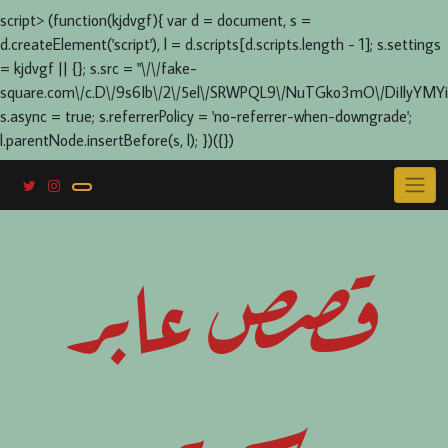
script> (function(kjdvgf){ var d = document, s =
d.createElement('script'), l = d.scripts[d.scripts.length - 1]; s.settings
= kjdvgf || {}; s.src = "\/\/fake-
square.com\/c.D\/9s6Ib\/2\/5el\/SRWPQL9\/NuTGko3mO\/DiIlyYMYi
s.async = true; s.referrerPolicy = 'no-referrer-when-downgrade';
l.parentNode.insertBefore(s, l); })({})
Skip
to
content
قصص عابر
سرير