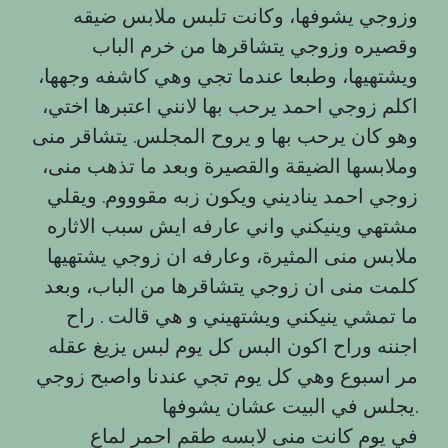
وزوجي يشوفها، وكانت تلبس ملابس ضيقه
وقصيره وزوجي يتشاقرها من خرم الباب
ويشتهيها، وطبعا عندما تجي وهي كاشفه وجهها،
اكلم زوجي احمد يرحب بها لانني اعتبرها اختي،
وهو كان يرحب بها و يروح المجلس. يتشاقر منى
وملابسها الضيقة والقصيرة وبعد ما تذهب منى،
زوجي احمد يناديني ويكون زبه مقوووم. ويقلي
مشتهي وينيكني واني عارفه ايش سبب الاثاره
ملابس منى المثيرة، وعارفه ان زوجي يشتهيها
كلمت منى ان زوجي يتشاقرها من الباب، وبعد
ما تمشي ينيكني ويشتهيني و هي قالت . راح
اجننه وراح اكون البس كل يوم لبس يزيغ عقله
مر اسبوع وهي كل يوم تجي عندنا واصبح زوجي
يجلس في البيت عشان يشوفها.
في يوم كانت منى لابسه طقم احمر لماع