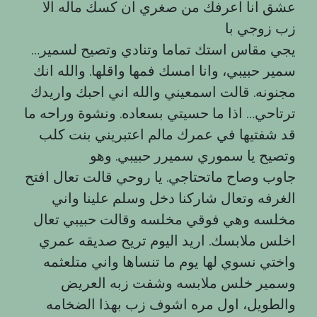
عشق انا اعرفك من صغري ان كسك ماله الا
زب زوجي با
يجي مقاس استك تماما وتنادي وتصيح لسمير…
سمير حبيبي، وانا امسك فمها واقلها. والله انك
مجنونه. قالت اسمعيني والله اني احبك واريدك
ترتاحي… اذا ما حسيتي بسعاده. ونشوة وراحه ما
قد شفتيها في عمرك مالم اعتبريني بنت كلب
وتصيح يا سموري سميرر حبيبي. وهو
جاوب وصاح ماتحتاجي. يا روحي قالت تعال افتح
الغرفه وتعال شاركنا دخل وسلم علينا واني
مخلسه وهي فوقي مخلسه وقالت حبيبي تعال
اخلس ملابسك. اريد اليوم تريح صديقه عمري
واختي نسوي لها يوم ما تنساها واني متلعثمه
وسمير خلس ملابسه وشفت زبه العريض
والطويل، اول مره اشوف زب بهذا الضخامه