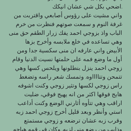
اضحي بكل شي عشان انيكك.
واني مشيت على رؤوس أصابعي واقتربت من
غرفة النوم و سمعت صوتهم فنظرت من خرم
الباب واذ بزوجي احمد يفك زرار الطقم حق منى
وهي تساعده في خلع ملابسه وأخرج بزها
الأبيض واني عارفه ان منى سكسية جدا ومن
أول ما وضع فمه على حلمتها نسيت الدنيا وقام
زوجي احمد ينزل بنطلونها ويلحس كسها وهي
تتمحن وتتااااوه. وتمسك شعر راسه وتضغط
راس زوجي لكسها وتثير زوجي وكنت اشوفه
هایج فوقها اكثر من انه يهيج فوقي، ضليت
اراقب وهي تتأوه أثارني الوضع وكنت أداعب
استي وأنظر وبعد قليل أخرج زوجي احمد زبه
وقرب زبه عشان ترضعه و زوجي مستمتع
وذايب من رضع منى لزبه. وكان في قمه هياجه