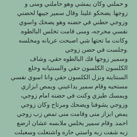
و حملني وكان يمشي وهو حاملني ومنى و
زوجها. يضحكو علينا. وقال سمير جيبها لحضني
وزوجي حطني في حضنه وهو يضحك واسوي
نفسي محرجه، ومنى قامت تخلس البالطوه.
وكانت ما تحتها شي اصبحت عريانه ومخلسه
وجلست في حضن زوجي.
وسمير زوجها فك البالطوه حقي، وشاف
الكلسون الكلسون حقي والسنتيانه وخلع
السنتاينه ونزل الكلسون حقي وانا اسوي نفسي
مستحيه وقام سمير يداعبني. ويمص ابزازي
ويمسك طيزي وكنت في حضنه امام زوجي،
وزوجي يشوفنا ويضحك ومرتاح وكان زوجي
يمص ابزاز منى وقامت منى تمص زب زوجي
احمد. وقام سمير يخلس ملابسه عشان ارضع
زبه شفت زبه واستي حاره واشتعلت وسعبلت