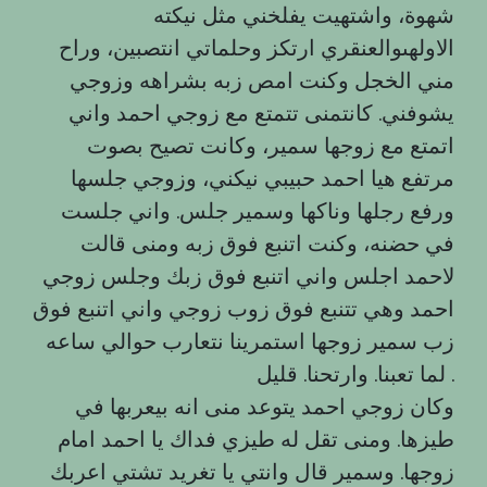
شهوة، واشتهيت يفلخني مثل نيكته
الاولهىوالعنقري ارتكز وحلماتي انتصبين، وراح
مني الخجل وكنت امص زبه بشراهه وزوجي
يشوفني. كانتمنى تتمتع مع زوجي احمد واني
اتمتع مع زوجها سمير، وكانت تصيح بصوت
مرتفع هيا احمد حبيبي نيكني، وزوجي جلسها
ورفع رجلها وناكها وسمير جلس. واني جلست
في حضنه، وكنت اتنبع فوق زبه ومنى قالت
لاحمد اجلس واني اتنبع فوق زبك وجلس زوجي
احمد وهي تتنبع فوق زوب زوجي واني اتنبع فوق
زب سمير زوجها استمرينا نتعارب حوالي ساعه
لما تعبنا. وارتحنا. قليل .
وكان زوجي احمد يتوعد منى انه بيعربها في
طيزها. ومنى تقل له طيزي فداك يا احمد امام
زوجها. وسمير قال وانتي يا تغريد تشتي اعربك