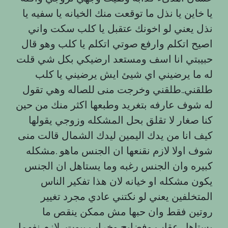
یا خاین یا نذل ما توقعت منك الخيانه یا سفیه یا
نذل يعني لو اخونك عتقبل يا كلب سكت واني
اصيح اتكلم وارفع صوتي اتكلم يا كلب وهو قال
حبيبتي انا اسف ومستعد ارضيكي بكل شي قلت
له ما يرضيني اي شيئ ايش يرضيني يا كلب
طلقني..طلقني وخرجت منى للصاله وهي تقول
له شوف عارفه بتغريد وطبعها اكثر منك من حين
كنا صغار لا تقلق بحل المشكله وزوجي يقولها
كيف انا من يدك اليمين ليدك الشمال قالت منى
شوف اولا لازم نقنعها ان الجنس ماهو .مشكله
كبيره وان الجنس رغبه وما يستاهل ان الجنس
يكون مشكله او خيانه لان هذا تفكير الناس
المتخلفين يعني لو نكتني عادي مجرد تغيير
روتين فقط وان حبها مش ممكن ينقص ما
يستاهل عقاب وفضايح وخراب بيوت، لازم نفهما