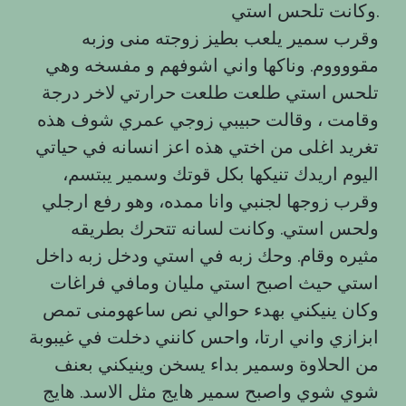
وكانت تلحس استي.
وقرب سمير يلعب بطيز زوجته منى وزبه
مقووووم. وناكها واني اشوفهم و مفسخه وهي
تلحس استي طلعت طلعت حرارتي لاخر درجة
وقامت ، وقالت حبيبي زوجي عمري شوف هذه
تغريد اغلى من اختي هذه اعز انسانه في حياتي
اليوم اريدك تنيكها بكل قوتك وسمير يبتسم،
وقرب زوجها لجنبي وانا ممده، وهو رفع ارجلي
ولحس استي. وكانت لسانه تتحرك بطريقه
مثيره وقام. وحك زبه في استي ودخل زبه داخل
استي حيث اصبح استي مليان ومافي فراغات
وكان ينيكني بهدء حوالي نص ساعهومنى تمص
ابزازي واني ارتا، واحس كانني دخلت في غيبوبة
من الحلاوة وسمير بداء يسخن وينيكني بعنف
شوي شوي واصبح سمير هايج مثل الاسد. هایج