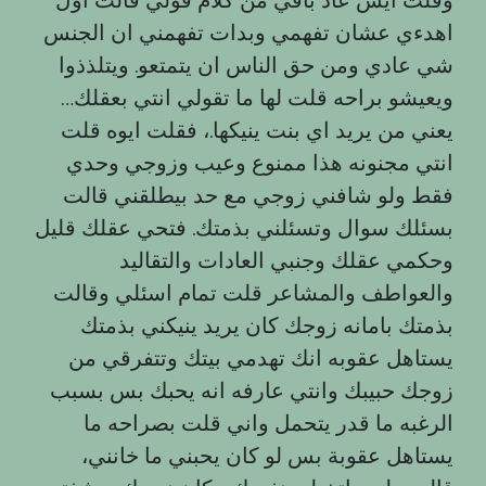
اهدءي عشان تفهمي وبدات تفهمني ان الجنس
شي عادي ومن حق الناس ان يتمتعو. ويتلذذوا
ويعيشو براحه قلت لها ما تقولي انتي بعقلك…
يعني من يريد اي بنت ينيكها.، فقلت ايوه قلت
انتي مجنونه هذا ممنوع وعيب وزوجي وحدي
فقط ولو شافني زوجي مع حد بيطلقني قالت
بسئلك سوال وتسئلني بذمتك. فتحي عقلك قليل
وحكمي عقلك وجنبي العادات والتقاليد
والعواطف والمشاعر قلت تمام اسئلي وقالت
بذمتك بامانه زوجك كان يريد ينيكني بذمتك
يستاهل عقوبه انك تهدمي بيتك وتتفرقي من
زوجك حبيبك وانتي عارفه انه يحبك بس بسبب
الرغبه ما قدر يتحمل واني قلت بصراحه ما
يستاهل عقوبة بس لو كان يحبني ما خانني،