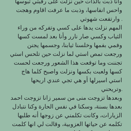
وانا ذبت بالذات حين نزلت على رقبتي تبوسها
واحس انفاسها، وذبت ما عرفت اقاوم وهجت
وارتفعت شهوتي .
المهم نزلت يدها على كسي وتفركه من وراء
الثياب وكسي صار نارر وأنا بعد لمست كسها
وفمي بفمها وخلسنا ثيابنا، وجسمها يجنن
ورجعت تمص استي لما نزلت حين تلحس استي
تجننت وما توقعت هذا الشعور ورجعت لحست
كسها ولعبت بكسها ونزلت واصبح كلما هاج
استي اسيرلها أو هي تجي عندي اريحها
وتريحني.
وبعدها تزوجت منى من سمير زانا تزوجت احمد
بعدها بسنة، وسكنا في نفس الحارة وكنا نتبادل
الزيارات، وكانت تكلمني عن زوجها أنه طلبها
تكلمه عن حياتها العزوبية، وقالت لي انها كلمت