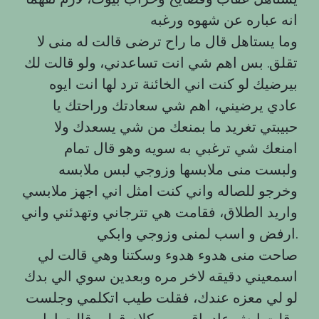
انه عباره عن شهوه ورغبه
وما يستاهل قال ما راح ترضى قالت له منى لا
تقلق. بس اهم شي انت تساعدني، ولو قالت لك
بيرضيك لو كنت اني الخائنة ترد لها انت ايوه
عادي يرضيني، اهم شي سعادتك وراحتك يا
حبيبتي تغريد ما بمنعك من شي يسعدك ولا
امنعك شي ترغبي به سويه وهو قال تمام
ولبست منى ملابسها وزوجي لبس ملابسه
وخرجو للصاله واني كنت امثل اني اجهز ملابسي
واريد الطلاق، فقامت هي تترجاني وتهدئني واني
ارفض و اسب لمنى وزوجي وابكي.
صاحت منى هدوء هدوء وسكتنا وهي قالت لي
اسمعيني دقيقه لاخر مره وبعدين سوي الي بدك
لو لي معزه عندك، فقلت طيب اتكلمي وجلست
وقلت ايش عاد باقي من كلام قولي قالت اول