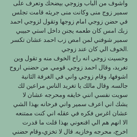
واشوف من الباب وزوجي بيضحك وتعرف على
سمير زوج منى وكانت منى جريئه قامت تجلس
في حضن زوجي امام زوجها وتقول لزوجي احمد
زبك امس كان طعمه يجنن داخل استي حبيبي
سمير شوفني لمن امص زب احمد عشان تكسر
الخوف الي كان عند زوجي.
وحسيت زوجي انه راح الخوف منه و تقول وين
تغريد، وقال احمد زوجي. قومي. من حضني اروح
اشوفها، وقام زوجي واني في الغرفة الثانية
جالسه. وقال مالك يا تغريد الناس مراعين لك
سويت نفسي انني خايفه ومحرجه عشان لا
يشك اني اعرف سمير واني فرحانه بهذا الشي
عشان اغرس فكره في عقله اني كنت ممتنعه
الا انهم هم الي اقنعوني بهذا قلت ما قدرت
اخرج، محرجه وخازيه. قال لا تخزي،وقام حضني