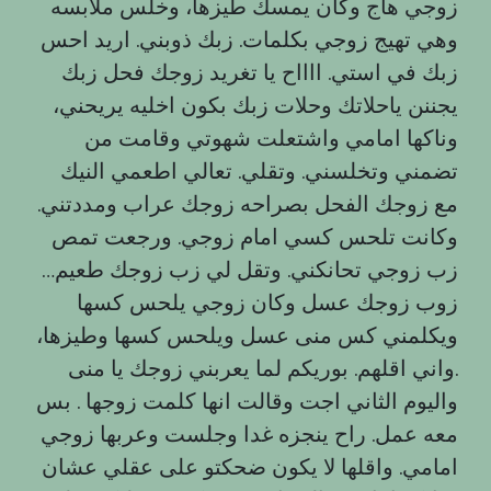
زوجي هاج وكان يمسك طيزها، وخلس ملابسه
وهي تهيج زوجي بكلمات. زبك ذوبني. اريد احس
زبك في استي. ااااح يا تغريد زوجك فحل زبك
يجننن ياحلاتك وحلات زبك بكون اخليه يريحني،
وناكها امامي واشتعلت شهوتي وقامت من
تضمني وتخلسني. وتقلي. تعالي اطعمي النيك
مع زوجك الفحل بصراحه زوجك عراب ومددتني.
وكانت تلحس كسي امام زوجي. ورجعت تمص
زب زوجي تحانكني. وتقل لي زب زوجك طعيم…
زوب زوجك عسل وكان زوجي يلحس كسها
ويكلمني كس منى عسل ويلحس كسها وطيزها،
واني اقلهم. بوريكم لما يعربني زوجك يا منى.
واليوم الثاني اجت وقالت انها كلمت زوجها . بس
معه عمل. راح ينجزه غدا وجلست وعربها زوجي
امامي. واقلها لا يكون ضحكتو على عقلي عشان