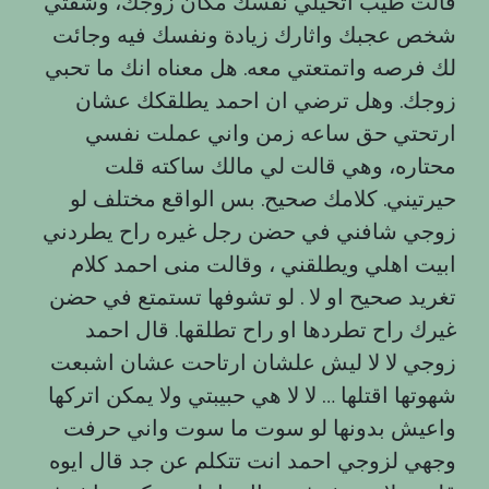
قالت طيب اتخيلي نفسك مكان زوجك، وشفتي
شخص عجبك واثارك زيادة ونفسك فيه وجائت
لك فرصه واتمتعتي معه. هل معناه انك ما تحبي
زوجك. وهل ترضي ان احمد يطلقكك عشان
ارتحتي حق ساعه زمن واني عملت نفسي
محتاره، وهي قالت لي مالك ساكته قلت
حيرتيني. كلامك صحيح. بس الواقع مختلف لو
زوجي شافني في حضن رجل غيره راح يطردني
ابيت اهلي ويطلقني ، وقالت منى احمد كلام
تغريد صحيح او لا . لو تشوفها تستمتع في حضن
غيرك راح تطردها او راح تطلقها. قال احمد
زوجي لا لا ليش علشان ارتاحت عشان اشبعت
شهوتها اقتلها … لا لا هي حبيبتي ولا يمكن اتركها
واعيش بدونها لو سوت ما سوت واني حرفت
وجهي لزوجي احمد انت تتكلم عن جد قال ايوه