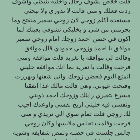
قلت خلاص بشوف رجال واخليه ينيكني واشوف
ردت فعلك و منى قالت لا تدوري ولا تبحثي
مستعده اكلم زوجي لان زوجي سمير منفتح وما
يحرمني من شي. و بخليكي تشوفي بعينك. لما
اكون في حضن احمد زوجك امام زوجي سمير
موافق يا احمد وزوجي حمودي قال موافق.
وقالت لي موافقه يا تغريد قلت موافقه ومنی
فرحت وقالت یا تغريد بما انك موافقه خليني
اتمتع اليوم فحضن زوجك. واني شفتها وبهررت
وفتحت عيوني، وهي قالت مالك عذا اتفقنا
مسرع بتغيري رايئك وزوجك احمد ذوبني
ونفسي فيه خليني اريح نفسي واوعدك اجيب
لك زوجي قلت تمام سوي الي تريدي و منى
فرحت وقامت تخلس ملابسها وكان زوجي
جالس جلست في حضنه وتمص شفايفه وشويه