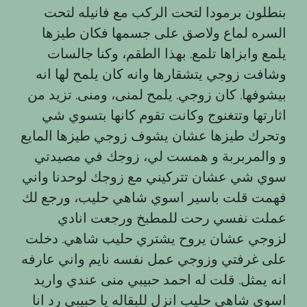
بنطلون برمودا لتحت الركب مع فانيله لتحت
السره لماع ولاصق على جسمها فكان طيزها
يلمع وابزاها تلمع. بهذا الطقم، وكنا جالسات
وشافت زوجي يتشقارها وانه كان يلمح لها انه
بيشوفها. كان زوجي. يلمح لمنى، ومنى. تزيد من
اثارتها وتتغنوج وكانت تقوم كانها بتسوي شي
وتحرك طيزها عشان يشوف زوجي طيزها المايع
و والمربربة و همست لي، زوجك في مصيدتي
سوي شي عشان تتركيني مع زوجك لوحدنا واني
فهمت قلت باسير اسوي شاهي حليب، ورجع لك
عملت نفسي رحت للمطبخ ورجعت انادي
لزوجي عشان يروح يشتري حليب شاهي. دخلت
على غرفتي وزوجي عمل نفسه نايم واني عارفه
انه يمثل. قلت له احمد حبيبي منى عندي واريد
اسوي شاهي حليب انزل للبقاله يا حبيبي رد انا