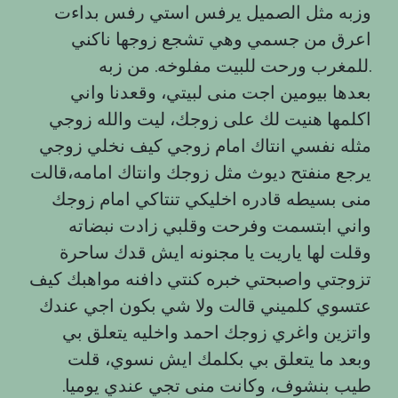
وزبه مثل الصميل يرفس استي رفس بداءت
اعرق من جسمي وهي تشجع زوجها ناكني
للمغرب ورحت للبيت مفلوخه. من زبه.
بعدها بيومين اجت منى لبيتي، وقعدنا واني
اكلمها هنيت لك على زوجك، ليت والله زوجي
مثله نفسي انتاك امام زوجي كيف نخلي زوجي
يرجع منفتح ديوث مثل زوجك وانتاك امامه،قالت
منى بسيطه قادره اخليكي تنتاكي امام زوجك
واني ابتسمت وفرحت وقلبي زادت نبضاته
وقلت لها ياريت یا مجنونه ايش قدك ساحرة
تزوجتي واصبحتي خبره كنتي دافنه مواهبك كيف
عتسوي كلميني قالت ولا شي بكون اجي عندك
واتزين واغري زوجك احمد واخليه يتعلق بي
وبعد ما يتعلق بي بكلمك ايش نسوي، قلت
طيب بنشوف، وكانت منى تجي عندي يوميا.