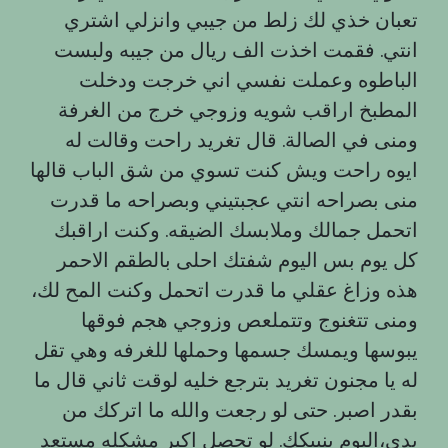
تعبان خذي لك زلط من جيبي وانزلي اشتري
انتي. فقمت اخذت الف ريال من جيبه ولبست
الباطوه وعملت نفسي اني خرجت ودخلت
المطبخ اراقب شويه وزوجي خرج من الغرفة
ومنى في الصالة. قال تغريد راحت وقالت له
ايوه راحت ویش كنت تسوي من شق الباب قالها
منى بصراحه انتي عجبتيني وبصراحه ما قدرت
اتحمل جمالك وملابسك الضيقه. وكنت اراقبك
كل يوم بس اليوم شفتك احلى بالطقم الاحمر
هذه وزاغ عقلي ما قدرت اتحمل وكنت المح لك،
ومنى تتغنوج وتتملعص وزوجي هجم فوقها
يبوسها ويمسك جسمها وحملها للغرفه وهي تقل
له يا مجنون تغريد بترجع خليه لوقت ثاني قال ما
بقدر اصبر. حتى لو رجعت والله ما اتركك من
يدي،اليوم بنييكك. لو تحصل اكبر مشكله مستعد