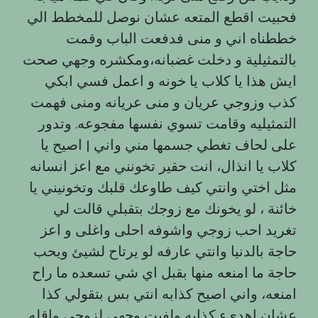
فحبيت اقطع المتعه عشان نوصل للمخطط الي
خططناه اني و منى فدفعت الباب وقمت
بالتمثيلية و دخلت غضبانه،ومكشره وجهي صحت
ايش هذا يا كلاب یا خونه و اعمل فسي ابكي
كذب وزوجي عريان و منى عريانه ومنى فهمت
التمثيليه وقامت تسوي نفسها مفجوعه. وتدور
على لحاف تغطي جسمها مني واني | اصیح یا
کلاب یا انذال، انت حقير تخونني مع اعز انسانه
مثل اختي وانتي كيف طاوعك قلبك وتخونيني يا
خائنة ، لو يخونك مع زوجك بتقبلي قالت لي
تغريد احب زوجي واشوفه احلى واغلى و اعز
حاجة بالدنيا وانتي عارفه لو يرتاح لشيئ ويحب
حاجة ما امنعه منها بقبل اي شي تسعده ما راح
امنعه، واني اصيح كذابه انتي بس بتقولي كذا
عشان اهدىء كذابه ولفيت وجهي لزوجي واقله