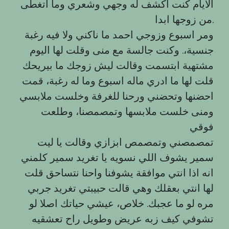
الايام كنت اكشف له وجهي وشعري وما اتغطى
من زوجها ابدا.
ومر اسبوع وزوجي احمد ما ناكني ولا فيه رغبة
جنسية،. وكنت جالسة مع منى وقلت لها اليوم
مشتهية ابتسمت وقالت ليش زوجك ما بيريحك
قلت لها ما ادري ماله اسبوع وما له رغبة، قمت
احضنها وتحضني ورحنا للغرفة وخلست ملابسي
ومنى خلست ملابسها وتمصمصنا، وطلعت
فوقي
تمصمصني وتمصمص ابزازي وقالت يا ليت
سمير يشوف اللي نسويه يا تغريد سمير كلمني
انه اذا انتي موافقة يشوفنا واحنا نتساحق قلت
لها انتي بعقلك وهي قالت حبيبتي تغريد جربي
مره لو ما عجبك. خلاص، عيشي حياتك اصلا لو
تشوفي كيف زبه عريض وطويل راح تعشقيه