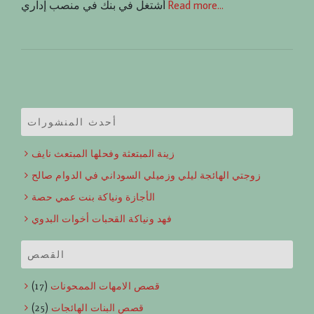
Read more…
أشتغل في بنك في منصب إداري
أحدث المنشورات
زينة المبتعثة وفحلها المبتعث نايف
زوجتي الهائجة ليلي وزميلي السوداني في الدوام صالح
الأجازة ونياكة بنت عمي حصة
فهد ونياكة القحبات أخوات البدوي
القصص
قصص الامهات الممحونات
(17)
قصص البنات الهائجات
(25)