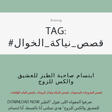
Browsing:
TAG:
#قصص_نياكة_الخوال
ايتسام صاحبة الطبز للعشيق
والكس للزوج
,
,
قصص المتزوجات الممحونات
قصص الدياثة وتبادل الزوجات
قصص البنات الهائجات
DOWNLOAD NOW تعرفوا المقولة اللي تقول “الطيز
للعشيق والكس للزوج” هذي تمثلني أنا بالضبط، أنا ابتسام،