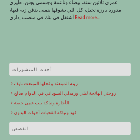
عمري ثلاثين سنة، بيضاء وناعمة وجسمي يجنن، طيزي
مدورة بارزة تخبل، كل اللي يشوفها يتمنى يدفن زبه فيها،
Read more…
أشتغل في بنك في منصب إداري
أحدث المنشورات
زينة المبتعثة وفحلها المبتعث نايف
زوجتي الهائجة ليلي وزميلي السوداني في الدوام صالح
الأجازة ونياكة بنت عمي حصة
فهد ونياكة القحبات أخوات البدوي
القصص