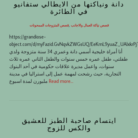
دانة ونياكتها من الايطالي ستفانيو
في الطائرة
,
قصص نياكة العمال والاجانب
قصص المتزوجات الممحونات
https://grandiose-
object.com/d/myFazid.GvNqvkZWGsUQ/EeKmL9yuaZ_UAlxkrP
أنا أمراة خليجية أسمي دانة وعمري 34 سنة متزوجة ولدي
طفلتي، طفل عمره خمس سنوات والطفل الثاني عمره ثلاث
سنوات، واعمل مديرة علاقات حكومية في أحد البنوك
التجارية، حيث رشحت لمهمة عمل إلى استراليا في مدينة
Read more…
ملبورن لمدة اسبوع
ايتسام صاحبة الطبز للعشيق
والكس للزوج