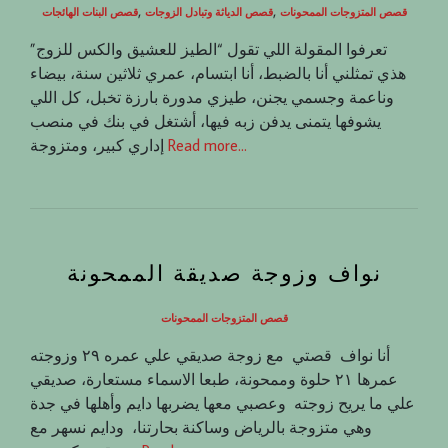
,
,
قصص المتزوجات الممحونات
قصص الدياثة وتبادل الزوجات
قصص البنات الهائجات
تعرفوا المقولة اللي تقول “الطيز للعشيق والكس للزوج”
هذي تمثلني أنا بالضبط، أنا ابتسام، عمري ثلاثين سنة، بيضاء
وناعمة وجسمي يجنن، طيزي مدورة بارزة تخبل، كل اللي
يشوفها يتمنى يدفن زبه فيها، أشتغل في بنك في منصب
Read more…
إداري كبير، ومتزوجة
نواف وزوجة صديقة الممحونة
قصص المتزوجات الممحونات
أنا نواف قصتي مع زوجة صديقي علي عمره ٢٩ وزوجته
عمرها ٢١ حلوة وممحونة، طبعا الاسماء مستعارة، صديقي
علي ما يريح زوجته وعصبي معها يضربها دايم وأهلها في جدة
وهي متزوجة بالرياض وساكنة بحارتنا، ودايم نسهر مع