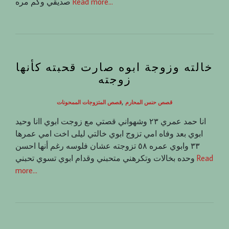
Read more…
صديقي وكم مره
خالته وزوجة ابوه صارت قحبته كأنها
زوجته
,
قصص حنس المحارم
قصص المتزوجات الممحونات
انا حمد عمري ٢٣ وشهواني قصتي مع زوجت ابوي اانا وحيد
ابوي بعد وفاه امي تزوج ابوي خالتي ليلى اخت امي عمرها
٣٣ وابوي عمره ٥٨ تزوجته عشان فلوسه رغم أنها احسن
Read
وحده بخالات وتكرهني متحبني وقدام ابوي تسوي تحبني
more…