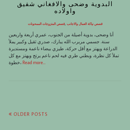
البدوية وضحى والافغاني شفيق
واولاده
,
قصص نياكة العمال والاجانب
قصص المتزوجات الممحونات
أنا وضحى، بدوية أصيلة من الجنوب، عمري أربعة واربعين
سنة. جسمي مربرب الله يبارك، صدري ثقيل وكبير يملأ
الدراعة ويهتز مع أقل حركة، طيزي بيضاء ناعمة ومستديرة
تملأ كل نظرة، وبطني طري فيه لحم ناعم يرتج ويهتز مع كل
Read more…
خطوة،
Posts
OLDER POSTS
navigation