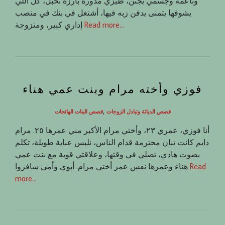
وناعمة وجسمي يجنن، طيزي مدورة بارزة تخبل، كل اللي
يشوفها يتمنى يدفن زبه فيها، أشتغل في بنك في منصب
Read more…
إداري كبير، ومتزوجة
فوزي وأخته مرام وبنت عمي هناء
,
قصص الدياثة وتبادل الزوجات
قصص البنات الهائجات
أنا فوزي، عمري ٢٣، وأختي مرام الأكبر مني عمرها ٢٥. مرام
دايم كانت تبان محترمة قدام الناس، نلبس عباية طويلة، تكلم
بصوت هادي، تصلي في وقتها، وعلاقتي قوية مع بنت عمي
Read
هناء وعمرها نفس عمر أختي مرام. أبوي وأمي سافروا
more…