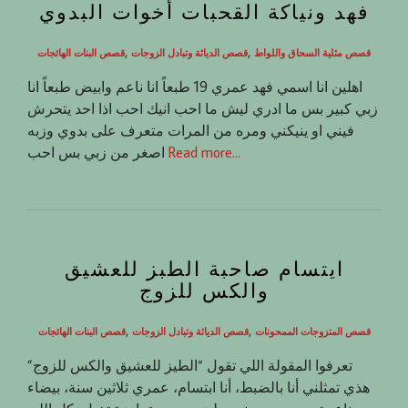
فهد ونياكة القحبات أخوات البدوي
,
,
قصص مثلية السحاق واللواط
قصص الدياثة وتبادل الزوجات
قصص البنات الهائجات
اهلين انا اسمي فهد عمري 19 طبعاً انا ناعم وابيض طبعاً انا
زبي كبير بس ما ادري ليش ما احب انيك احب اذا احد يتحرش
فيني او ينيكني ومره من المرات متعرف على بدوي وزبه
Read more…
اصغر من زبي بس احب
ايتسام صاحبة الطبز للعشيق
والكس للزوج
,
,
قصص المتزوجات الممحونات
قصص الدياثة وتبادل الزوجات
قصص البنات الهائجات
تعرفوا المقولة اللي تقول “الطيز للعشيق والكس للزوج”
هذي تمثلني أنا بالضبط، أنا ابتسام، عمري ثلاثين سنة، بيضاء