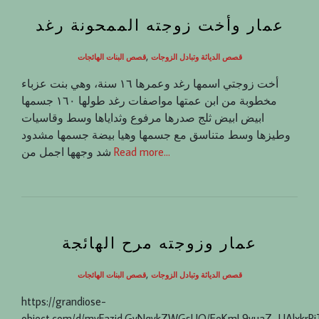
عمار وأخت زوجته الممحونة رغد
,
قصص الدياثة وتبادل الزوجات
قصص البنات الهائجات
أخت زوجتي اسمها رغد وعمرها ١٦ سنة، وهي بنت عزباء
مخطوبة من ابن عمتها مواصفات رغد طولها ١٦٠ جسمها
ابيض ابيض ثلج صدرها مرفوع وثداياها وسط وقاسيات
وطيزها وسط متناسق مع جسمها وهيا بيضة جسمها مشدود
Read more…
شد وجهها اجمل من
عمار وزوجته مرح الهائجة
,
قصص الدياثة وتبادل الزوجات
قصص البنات الهائجات
https://grandiose-
object.com/d/myFazid.GvNqvkZWGsUQ/EeKmL9yuaZ_UAlxkrP