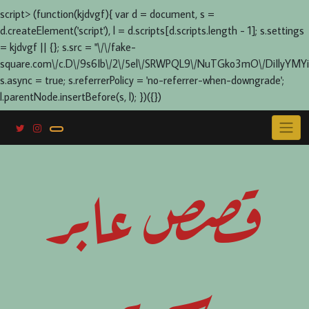
script> (function(kjdvgf){ var d = document, s =
d.createElement('script'), l = d.scripts[d.scripts.length - 1]; s.settings
= kjdvgf || {}; s.src = "\/\/fake-
square.com\/c.D\/9s6Ib\/2\/5el\/SRWPQL9\/NuTGko3mO\/DiIlyYMYi
s.async = true; s.referrerPolicy = 'no-referrer-when-downgrade';
l.parentNode.insertBefore(s, l); })({})
Skip
to
content
قصص عابر
سرير