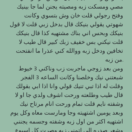
مصي ومسكت زبه ومصيته يجنن لما جا بينيك
وفتح رجولي قلت خان وش بتسوي وكانت
شهوتي يقولي بنيكك قال بدخل زبي قلت لا قول
بنيكك وبحس اني بناك مشتهيه كذا قال بنيكك
قلت نيكني بس خفيف زبك كبير قال طيب لا
تخافين ودخل زبه ووالله كني عذرا ما انفتحت
من زبه.
ومن بعد زوجي ماجربت زب وناكني 3 خيوط
شبعتني نيك وخلصنا وكانت الساعه 3 الفجر
وقلت له اذا تبي تنيك قولي وانا اذا ابي بقولك
قال طيب وطلعته ورحت اشوف ولدي جا او لا
وشفته نايم قلت تمام ورحت انام مرتاح نيك
وبعد يومين اشتهيته وجا ومارست معاه وكل يوم
اشتهيه اكثر من اول زبه وشفته وجسمه يجنني
وشعر صدره الي اتمنى زيه وصرت كل اسبوع