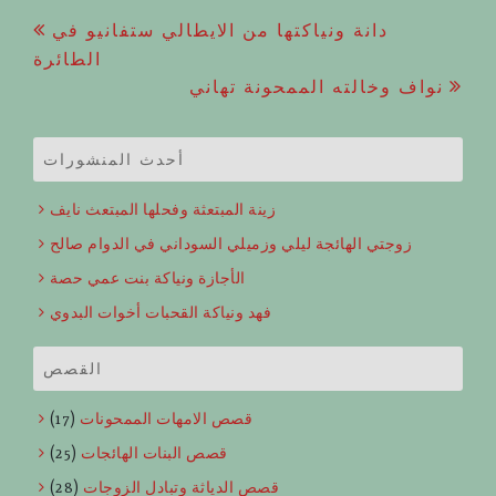
Post
دانة ونياكتها من الايطالي ستفانيو في
الطائرة
navigation
نواف وخالته الممحونة تهاني
أحدث المنشورات
زينة المبتعثة وفحلها المبتعث نايف
زوجتي الهائجة ليلي وزميلي السوداني في الدوام صالح
الأجازة ونياكة بنت عمي حصة
فهد ونياكة القحبات أخوات البدوي
القصص
قصص الامهات الممحونات
(17)
قصص البنات الهائجات
(25)
قصص الدياثة وتبادل الزوجات
(28)