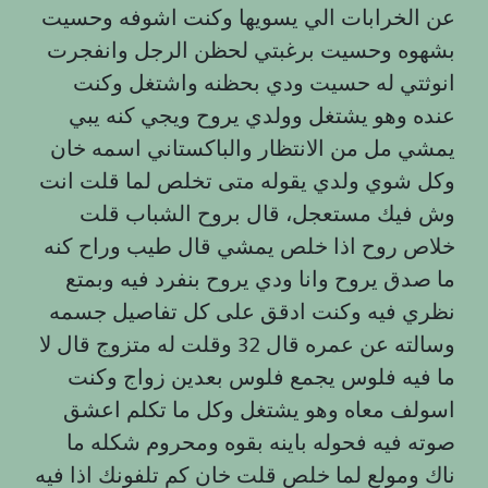
عن الخرابات الي يسويها وكنت اشوفه وحسيت
بشهوه وحسيت برغبتي لحظن الرجل وانفجرت
انوثتي له حسيت ودي بحظنه واشتغل وكنت
عنده وهو يشتغل وولدي يروح ويجي كنه يبي
يمشي مل من الانتظار والباكستاني اسمه خان
وكل شوي ولدي يقوله متى تخلص لما قلت انت
وش فيك مستعجل، قال بروح الشباب قلت
خلاص روح اذا خلص يمشي قال طيب وراح كنه
ما صدق يروح وانا ودي يروح بنفرد فيه وبمتع
نظري فيه وكنت ادقق على كل تفاصيل جسمه
وسالته عن عمره قال 32 وقلت له متزوج قال لا
ما فيه فلوس يجمع فلوس بعدين زواج وكنت
اسولف معاه وهو يشتغل وكل ما تكلم اعشق
صوته فيه فحوله باينه بقوه ومحروم شكله ما
ناك ومولع لما خلص قلت خان كم تلفونك اذا فيه