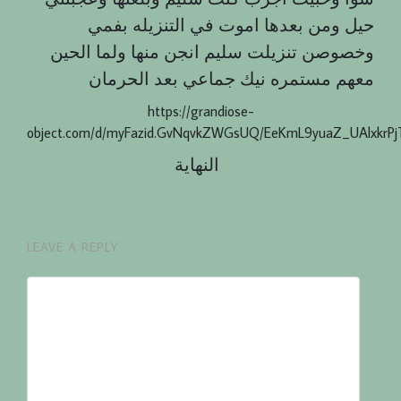
حيل ومن بعدها اموت في التنزيله بفمي
وخصوصن تنزيلت سليم انجن منها ولما الحين
معهم مستمره نيك جماعي بعد الحرمان
https://grandiose-
object.com/d/myFazid.GvNqvkZWGsUQ/EeKmL9yuaZ_UAlxkrP
النهایة
LEAVE A REPLY