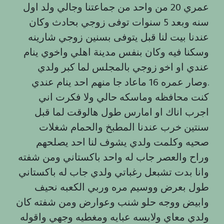
عمري 20 من واحد من جماعتنا وجالي ولد اول
سنه وبعد 5 سنوات توفى زوجي بحادث وكان
عندنا بيت لنا قبل يتوفى بسنين زوجي شارينه
وسكنا فيه وكان بنفس مدينة اهلي واخوي ينام
عندي او اخو زوجي بالمجلس لما كبر ولدي
وصار عمره 16 ماعاد جا منهم احد ينام عندي.
كنت محافظه وماسكه حالي ولا فكرت اني
اجرب اناك او امارس طول هالوقت لما قبل
سنتين خرب عندنا المطبخ والحمام شغلات
صحيه وكلمت ولدي يشوف لنا احد يصلحهم
وراح والعصر جاب له واحد باكستاني ومن شفته
وانا بدت تشبعل رغباتي ولدي جاب له باكستاني
طول بعرض ووسيم مره وربي الكعبه نحيف
وابيض ووجه حلو شنب وعوارض ومن شفته كان
ولدي معاي ولابسه عبايه ومغطيه وجهي واقوله