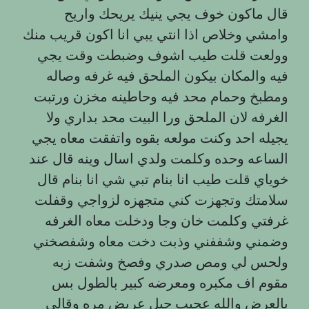
قال ماكون خوف يجي ينيك يريحك واريح
وامشي وخلاص اذا انتي يبي انا اكون قريب منك
وولعت قلت طيب اشوف وضبطت وقت يجي
فيه والمكان بيكون الملحق فيه غرفه وصاله
ومطبخ وحمام محد فيه وحاطينه مخزن ورتبت
الغرفه لان الملحق ورا البيت محد بداري ولا
يجيله احد وكنت مولعه بقوه واتفقت معاه يجي
الساعه وحده وكلمت ولدي اسال وينه قال عند
خوياي قلت طيب انا بنام تبي شي انا بنام قال
سلامتك وتجهزت كني متجهزه لزواجي وقفلت
غرفتي وكلمت خان وجا ودخلت معاه الغرفه
وضمني وشففني وذبت دخت معاه وشفصخني
ولحس لي ومص صدري وفصخ وشفت زبه
مقوم اف مکبره ومعرضه كبير بالطول بس
بالعرض والله عجيب حيل عريض مره وقالي