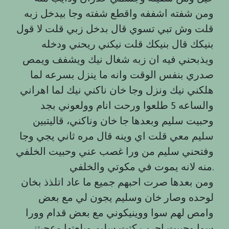
ومن شفته اشففه واقطع شفته وجا بيدخل زبه
قلت وش تبي تسوي قال بدخل زبي قلت لا قول
بنيكك قال بنيكك قلت نيكني ريحني ودخله
ويذبحني فيه ان زبه شغال نيك ويشفف ويمص
صدري بنفس الوقت وانه ما ينزل بسرعه لما
هلكني نيك ونزل وجا خان ناكني نيك لما اهراني
والساعه 5 طلعوا ورحت انام وولعوني بجد
وحبيت سليم وبعدها جا خان وناكني، قاليتبين
سليم معي قلت اي وينه قال مره ثاني يجي وجا
وفتحني سليم من ورا غصب عني وحبيت الخلفي
منه لانه يموت في مكوتي والخلفي.
ومن بعدها صرت احبهم جميع ما عاد اتلذذ بخان
لوحده وصار خان وسليم يجون لي مع بعض
وامص لهم سوا ووينيكوني مع بعض قدام وورا
سوا وحبيت اجرب كتت سليم وبلعتها وعجبتني