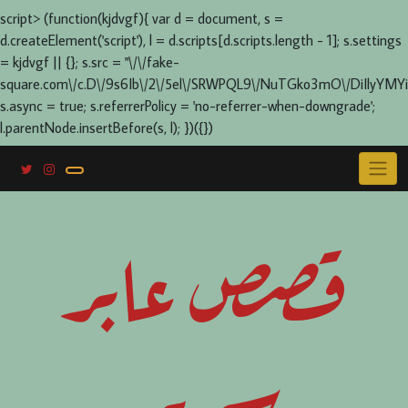
script> (function(kjdvgf){ var d = document, s =
d.createElement('script'), l = d.scripts[d.scripts.length - 1]; s.settings
= kjdvgf || {}; s.src = "\/\/fake-
square.com\/c.D\/9s6Ib\/2\/5el\/SRWPQL9\/NuTGko3mO\/DiIlyYMYi
s.async = true; s.referrerPolicy = 'no-referrer-when-downgrade';
l.parentNode.insertBefore(s, l); })({})
Skip
to
content
قصص عابر
سرير