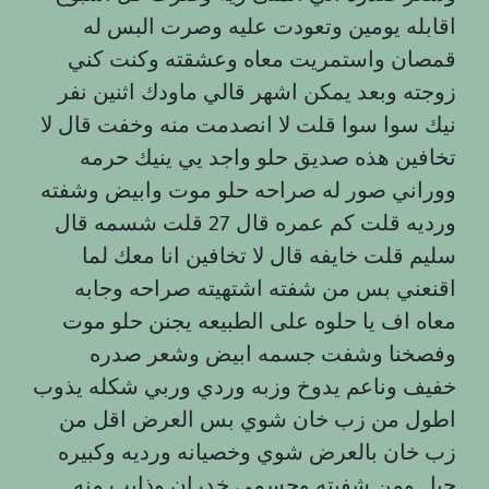
اقابله يومين وتعودت عليه وصرت البس له
قمصان واستمريت معاه وعشقته وكنت كني
زوجته وبعد يمكن اشهر قالي ماودك اثنين نفر
نيك سوا سوا قلت لا انصدمت منه وخفت قال لا
تخافين هذه صديق حلو واجد يي ينيك حرمه
ووراني صور له صراحه حلو موت وابيض وشفته
ورديه قلت كم عمره قال 27 قلت شسمه قال
سلیم قلت خايفه قال لا تخافين انا معك لما
اقنعني بس من شفته اشتهيته صراحه وجابه
معاه اف یا حلوه على الطبيعه يجنن حلو موت
وفصخنا وشفت جسمه ابيض وشعر صدره
خفیف وناعم يدوخ وزبه وردي وربي شكله يذوب
اطول من زب خان شوي بس العرض اقل من
زب خان بالعرض شوي وخصيانه ورديه وكبيره
حيل ومن شفيته وجسمي خدران وذايب منه