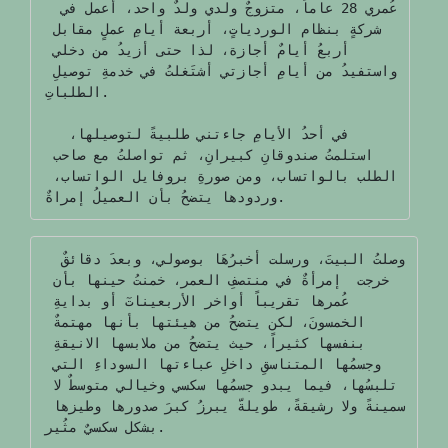
 عُمري 28 عاماً، متزوجٌ ولدي ولدٌ واحد، أعمل في 
شركةٍ بنظام الوردياتٍ، أربعة أيامِ عملٍ مقابل 
أربعُ أيامٌ أجازة، لذا حتى أزيدُ من دخلي 
واستفيدُ من أيامِ أجازتي أشتَغلتُ في خدمةِ توصيلِ 
الطلباتِ.

  في أحدُ الأيامِ جاءتني طلبيةً لتوصيلها، 
استلمتُ صندوقانِ كبيرانِ، ثم تواصلتُ مع صاحب 
الطلب بالواتساب، ومن صورةِ بروفايل الواتساب، 
وردودها يتضحُ بأن العميلُ إمراةٌ.
 وصلتُ البيتَ، ورسلت أخبرُهَا بوصولي، وبعدَ دقائقٌ 
خرجت  إمرأةٌ في منتصفِ العمر، خمنتُ حينها بأن 
عُمرها تقريباً أواخر الأربعيناتٓ أو بدايةِ 
الخمسونَ، لكن يتضحُ من هيئتها بأنها مهتمةٌ 
بنفسها كثيراً، حيث يتضحُ من ملابسها الانيقةِ 
وجسمُها المتناسقِ داخلِ عباءتها السوداءِ التي 
تلبسُها، فيما يبدو جسمُها سكسي وخيالي متوسطٌ لا 
سمينةً ولا رشيقةً، طويلةّ يبرزُ كبرَ صدورها وطيزها 
بشكل سكسيٌ مثُير.
