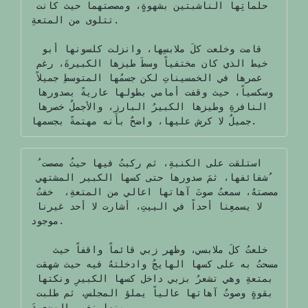
حلماتِها الناشبتين بشهوةٍ، ومصصتهما حيث كانت 
تتلوى من المتعةِ.

 قامت وخلعت كلَ ملابسِها، وانزلت كلسونها أبو 
خيط الذي كان مختفياً وسطَ طيزها الكبيرةَ، رغم 
عمرها في الخمسيناتِ لكن جسمُها المتوسطِ جميلاً 
وسكسياً، حيث وقفت أمامي بطولها عاريةً بصدورها 
النافرةِ وطيزها الكبيرُ البارزِ، والأجملُ خصرها 
جميلٌ لا كرش عليها، واضحٌ بأنه مهتمةً بجسمها.
 استلقت على الكنبةِ، ثم ركبتُ فيها حيثُ مصصت 
ُشفائفها، ثمَ صدورها حتى كسها الكبير المشتهي 
مصصتهُ، سمعتُ صوتَ آهاتها اعالي من المتعةِ،  خفتُ 
لا يسمعِنا أحداً في الييتِ، أشارت لا أحد غيرنا 
موجود.

   خلعتُ كلَ ملابسي، وظهر زبي قائماً واقفاً حيث 
مسحتُ به على كسها الهايجُ وادخلتهُ فيه حيث شهقت 
بمتعةِ وهي تشعرُ بزبي داخل كسها الكبيرِ ونكتها 
بقوةٍ وصوتُ آهاتها عالياً يملؤ المجلس، ثم طلبت 
منها نغير الوضعيةَ.
