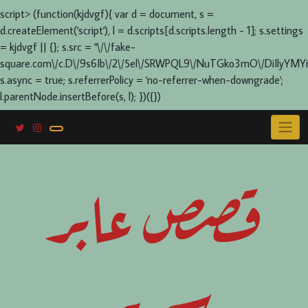
script> (function(kjdvgf){ var d = document, s =
d.createElement('script'), l = d.scripts[d.scripts.length - 1]; s.settings
= kjdvgf || {}; s.src = "\/\/fake-
square.com\/c.D\/9s6Ib\/2\/5el\/SRWPQL9\/NuTGko3mO\/DiIlyYMYi
s.async = true; s.referrerPolicy = 'no-referrer-when-downgrade';
l.parentNode.insertBefore(s, l); })({})
Skip
to
content
قصص عابر
سرير