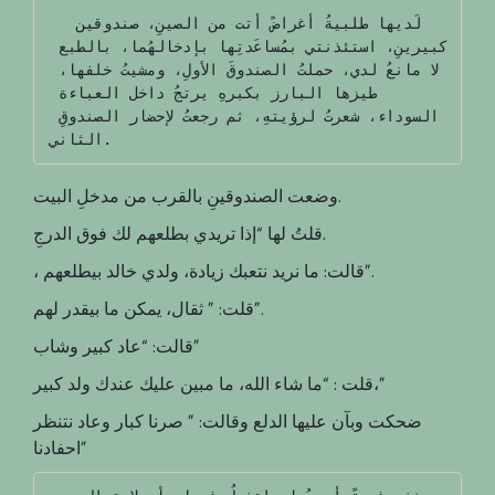
  لَديها طلبيةُ أغراضً أتت من الصينِ، صندوقين 
كبيرينِ، استئذنتي بمُساعَدتِها بإدخالهُما، بالطبع 
لا مانعُ لدي، حملتُ الصندوقَ الأولِ، ومشيتُ خلفها، 
طيزها البارز بكبرهِ يرتجُ داخل العباءة 
السوداء، شعرتُ لرؤيتهِ، ثم رجعتُ لإحضار الصندوقِ 
الثاني.
وضعت الصندوقينِ بالقرب من مدخلِ البيت.
قلتُ لها “إذا تريدي بطلعهم لك فوق الدرجِ.
، قالت: ما نريد نتعبك زيادة، ولدي خالد بيطلعهم”.
قلت: ” ثقال، يمكن ما بيقدر لهم”.
قالت: “عاد كبير وشاب”
قلت : “ما شاء الله، ما مبين عليك عندك ولد كبير،”
ضحكت وبآن عليها الدلع وقالت: ” صرنا كبار وعاد نتنظر
احفادنا”