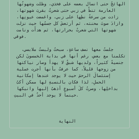
الهائجُ حتى انسال بعضه على فخذي، وظلت وشهوتُها 
العارمة تنطُ في زبي حتى شعرتُ بقربَ شهوتها، 
زادت من سرعةُ نطِها على زبي، واغمضت عيونِها، 
وازادَ صوتَ محنته، ثم أرتعشَ كل جسمُها حيث نزلت 
شهوتها التي شعرتُ بحرارتها، ثم هدأَت ونامت 
فوقي.

  جلستُ معها نصف ساعةٍ، سبحتُ ولبستُ ملابسي، 
تكلمنا مع بعض، رغم أنها في بداية الخمسونَ لكن 
جنسيةً كثيراً، ولديها شبقٌ لا يهدأ وصار نياكتها 
من زوجها قليلاً، كما عرفتُ بأنها أجرت عملية 
إستئصالَ الرحمَ حيث لا يوجد عندها إمكانية 
الحملِ، لذا فكان بالنسبةِ لها ممكن أكبُ 
بداخلِها، وصرتُ كلَ أسبوعٍ أذهبُ إليها وانيكها 
حينما لا يوجد أحدٌ في البيتِ.

                  النهاية