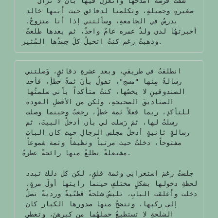
   شفت فرصةً أمدحُها واتغزلُ فيها بأن لا تزال 
صغيرةٍ وجميلةٍ، وتكلمنا لدقائق حيث أبنها خالد 
يدرسُ في الجامعةِ، وسألتني إذا أنا متزوجٌ، 
أخبرتهُا لدي ولدٌ عمره عامٌ واحدٌ، ثم بعدها طلعتُ 
وذهبتُ رغم كنتُ اتخيلُ كلَ جسدُها المُثير.
انطلقتُ في طريقيِ، وبعد عشرةِ دقائقٍ، وَصلتني 
رسالةً مِنها "مسج"، تقولُ بأنَ ثمةُ خطأٍ، فأحد 
الصندوقينِ لا يخصُها، كنتُ متأكداً بأني سلمتُها 
الصناديقَ الصحيحةِ، ولكن من الأفضلِ العودة 
للتأكدِ، ربما فعلاً ثمة خطأٍ، رجعتُ وحينما وصلت 
رسلتُ لها، ثمَ رَسلت لي بأن أدخلُ البيتَ، ثم 
رسالةٍ ثانيةٍ أدخلُ مجلس الرجالِ حيث كان البابَ 
مفتوحاً، دخلتُ حيث مرتباً ونظيفاً وثمة شموعاً 
مشتعلةً تطلعُ منها رائحةً عطرةً.

جلستُ رغمَ استغرابي وثمة قلقٍ، لكن كل ذلك تبدد 
لحظةِ دخولها بشكلٍ مختلفٍ حينما رايتها أولَ مرةٍ، 
دخلت وأغلقت البابِ، تلبسُ شلحةً قطنًيةً ورديةً تصلُ 
إلى ركبها، وتتضحُ منها صدورها الكبار كان 
الشلحةِ لا تستطيعُ حملهُما من كبرهنَ، وتغطي 