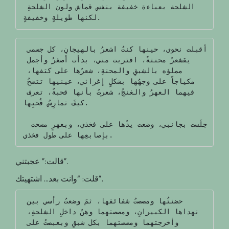
الشلحة بعباءة خفيفة بنفس قماش ولون الشلحةِ 
لكنها طويلةٍ وخفيفةٍ.
أقبلت نحوي، حينها كنتُ اشعرُ بالهيجانِ، كل جسمي 
يقشعرُ محنتةً، اقتربت مني، بدأت أصغرُ وأجمل 
مملؤه بالشبقِ والمحنةِ، شعرُها على كتفها، 
مكياجاً على وجهُها بشكلٍ إغرائي، عينيها تتضحُ 
فيهما العهرُ والغنجُ، شعرتُ بأنها قحبةٌ، تعرف 
كيفَ تمارِسُ قُحبِها.

 جلَست بجانبي، وضعت يدُها على فخذي، وبعهرٍ مسحت 
بإصابعِها على طول فخذي.
قالت:” عجبتني”.
قلت: “وانت بعد… اشتهيتك”.
حضنتُها ومصصتُ شفائفها، ثمَ وضعتُ رأسي بين 
نهداها الكبيرانِ، ومصصتهما وهنٌ داخلِ الشلحةِ، 
وأخرجتهما ومصصتهما بكل شبقِ وبعبصتُ على 