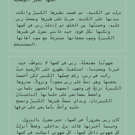
نزلت من الكنبةِ، ثم فصمت بطيزها الكبيرُ واتكئت 
بيديها على الكنبةِ، ضربتُ على طيزها ومسحتُ زبي 
عليهِ، وحضنتُها من الخلفِ ثم إدخلتُ زبي في كسها 
ونكتها بكل قوةٍ، حيث عانتي تضربُ في طيزها 
الكبيرةُ وصوت صفقاتها ممتزجةً مع صوت آهاتها 
المستمتعةِ.
 شهوتُنا مشتعلةٌ، زبي في كسها لا يتوقفُ، حيث 
غيرنا وضعيتنا، استلقيتُ بظهري على الأرضيةِ حيثُ 
ركبت في زبي، رغمَ جِسمُها الكبير لكن أحسستُ 
بخفتها وهي تنطُ على زبي صعوداً ونزولاً، صدروها 
الكبيرةُ ترتجُ في وجهي، امصهما والحسهن بلساني، 
واشفطُ بشفائفي على حلماتها الناشبتانَ 
الكبيرتانَ، ويداي تمسكُ طيزها الكبيرُ وتمسح 
عليه وأحكُ بأصابعي على خِرقها.

  كان زبي مغروزاً في كسها، حتى شعرتُ بالنزول، 
وحينما أخبرتها قالت نزل بداخلي، وفعلاً أنزلتُ 
كل شهوتي داخلَ كسها، كلَ شهوتي انسكبت في كسها 