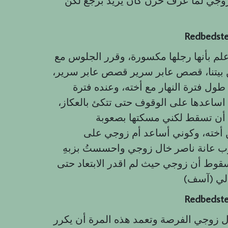
زوجي لما عرف حزن كان يريد برجع لكن
Redbedst
علم بأنها رجلها مكسورة، وقرر الجلوس مع
من بيتنا، قصص عابر سرير قصص عابر سرير،
ول فترة النهار مع أخته، وعنده فترة
 اساعدها على الوقوف حتى تتكئ بالعكاز،
قط لكني مسكتها بصعوبة، bullXman وهنا وقف ناصر خال زوجي خلفي
 أخته، وكوني أساعد أم زوجي على
عانة ناصر خال زوجي واحسستُ بزبهِ
وط أن زوجي حيث لم اقدر الابتعاد حتى
Redbedst
 زوجي الفرصة وتعمد هذه المرة أن يكرر