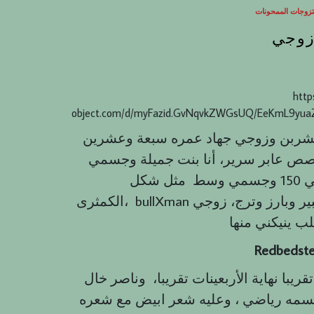
زوجات الممحونات
زوجي
http
object.com/d/myFazid.GvNqvkZWGsUQ/EeKmL9yua
شربن وزوجي جهاد عمره سبعة وعشرين
صص عابر سرير، أنا بنت جميلة وجسمي
سكسي وخاصة زوجي دوم يقول جسمك حلو، طولي 150 وجسمي وسط مثل شكل
الكمثرى، bullXman عندي خصر جميل لكن صدوري كبار وحتى طيزي كبير وبارز وترج، زوجي
Redbedst
يبا نهاية الأربعينات تقريبا، وناصر خال
مه رياضي ، وعليه شعر ابيض مع شعره