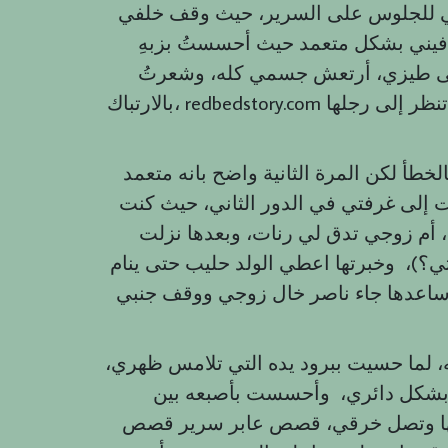
ي للجلوس على السرير، حيث وقف خلفي
فيني بشكل متعمد حيث أحسستُ بزبهِ
لى طيزي، أرتعش جسمي كله، وشعرتُ
بالارتباك، redbedstory.com حمدت ربي حينها بان أم زوجي لم تنتبه حيث كانت تنظر إلى رجلها
خطأ لكن المرة الثانية واضح بانه متعمد
لى غرفتي في الدور الثاني، حيث كنت
أم زوجي تدق لي رنات، وبعدها نزلت
تها اعطي الولد حليب حتى ينام، bullXman وحينها طلبت
اساعدها جاء ناصر خال زوجي ووقف جنبي
ما حسيت ببرود يده التي تلامس ظهري،
ي بشكل دائري، وأحسست بأصبعه بين
لبسها وتصل خرقي، قصص عابر سرير قصص