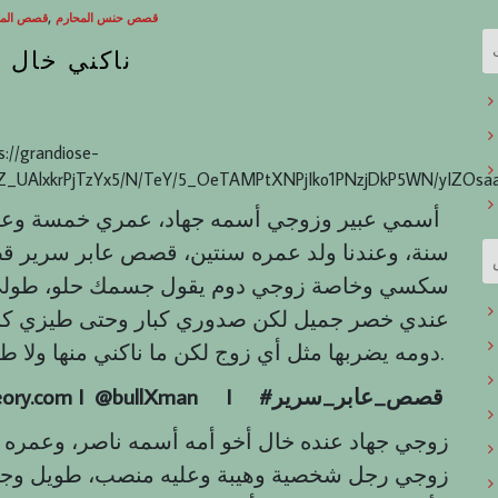
,
قصص حنس المحارم
قصص المت
ناكني خال 
s://grandiose-
Z_UAlxkrPjTzYx5/N/TeY/5_OeTAMPtXNPjIko1PNzjDkP5WN/yIZOsaa
أسمي عبير وزوجي أسمه جهاد، عمري خمسة وع
سنة، وعندنا ولد عمره سنتين، قصص عابر سرير ق
دومه يضربها مثل أي زوج لكن ما ناكني منها ولا طلب ينيكني منها.
قصص
_
عابر
_
سرير
#
I
eory.com I @bullXman
زوجي جهاد عنده خال أخو أمه أسمه ناصر، وعمره تقر
زوجي رجل شخصية وهيبة وعليه منصب، طويل وجس