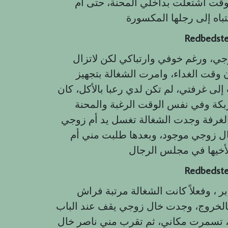
وقت اشتعلت بداخلي المحنة، حتى أم
Redbedst
ي، ورغم خوفي وارتباكي لكن لاتزال
 وقت الغداء، وامرت الشغالة بتجهيز
لى غرفتي، لم تكن لدي رعبا بالأكل، كان
س الوقت الرغبة والمحنة، redbedstory.com وبعد الغداء
 الغرفة وجدت الشغالة تغسل يد أم زوجي
ال زوجي موجود، وبعدها طلبت مني أم
Redbedst
وفعلاً كانت الشغالة مرتبة فراش
وج، وجدت خال زوجي يقف عند الباب، bullXman
 تسمرت مكاني، ثم تقرب مني ناصر خال