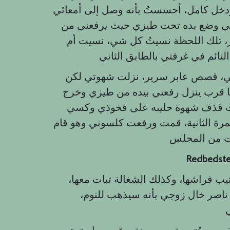
، أحسستُ بأنه وصل إلى أمعائي، redbedstory.com صرت انطط
ي وضع يده تحت طيزي حيث يرفعني من
، تلك اللحظة نسيتُ كل شي، نسيت أم
تي، قصص عابر سرير، نزلت شهوتي لكن
ما قرب ينزل رفعني بيده من طيزي وخرج
حليبه على فخوذي وكسي، bullXman وحينها ثم بتحريك زبهُ
ة الثانية، قمت ورفعت كلسوني وهو قام
Redbedst
يب فراشها، وكذلك الشغالة تبات معها،
صر خال زوجي بأنه سيذهب للنوم،