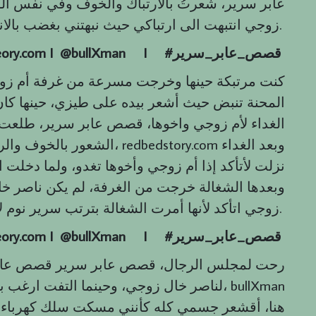
عابر سرير، شعرتُ بالارتباك والخوف وفي نفس ال
زوجي انتبهت الى ارتباكي حيث نبهتني بغضب بالانتباه إلى رجلها المكسورة.
قصص
_
عابر
_
سرير
#
I
eory.com I @bullXman
كنت مرتبكة حينها وخرجت مسرعة من غرفة أم زوج
المحنة تنبض حيث أشعر بيده على طيزي، حينها كان
الغداء لأم زوجي واخوها، قصص عابر سرير، طلعت إ
الشعور بالخوف والربكة وفي نف
نزلت لأتأكد إذا أم زوجي وأخوها تغدو، ولما دخلت
وبعدها الشغالة خرجت من الغرفة، لم يكن ناصر خ
زوجي اتأكد لأنها أمرت الشغالة بترتب سرير نوم لأخيها في مجلس الرجال.
قصص
_
عابر
_
سرير
#
I
eory.com I @bullXman
رحت لمجلس الرجال، قصص عابر سرير قصص عابر ، 
لناصر خال زوجي، وحينما التفت ارغب بالخر
هنا، أقشعر جسمي كله كأنني مسكت سلك كهرباء،