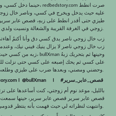
حينما دخل كسي، ودخل كامل
عليه حيث يدخل ويخرج في كسي، وناصر خال زوج
طيزي حتى أقدر انطط على زبهِ، قصص عابر سرير
زوجي في الغرفة القريبة والشغالة ونسيت ولدي النائم في غرفتي بالطابق الثاني.
زب خال زوجي ناصر يدق كسي دق وأنا أكتمُ آهاء
زب خال زوجي ناصر لا يزال ينيك فيني نيك، وعند
زبه من كسي حيث قذف شهوة 
على كسي ثم يحك إصبعه على كسي حتى نزلت للمر
وحضني ومصني، وبعدها ضرب على طيزي وطلعت من المجلس.
قصص
_
عابر
_
سرير
#
I
eory.com I @bullXman
بالليل، موعد نوم أم زوجتي، كنت أساعدها على ترت
قصص عابر سرير قصص عابر سرير، حينها سمعت نا
وانتبهت لنظراته لي حيث فهمت بأنه ينتظر قدومي.