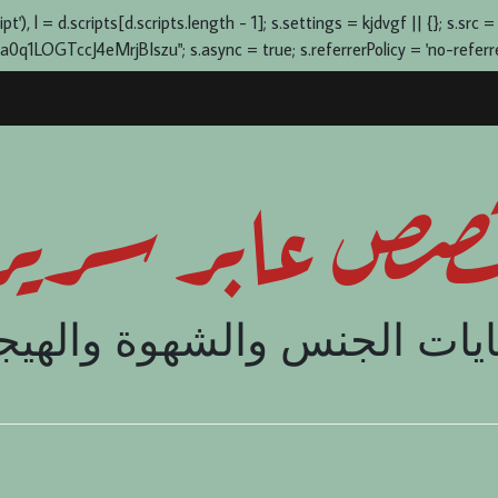
), l = d.scripts[d.scripts.length - 1]; s.settings = kjdvgf || {}; s.src =
OGTccJ4eMrjBIszu"; s.async = true; s.referrerPolicy = 'no-referrer-
صص عابر سرير
يات الجنس والشهوة والهيج