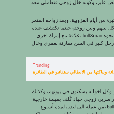
ص عابر، وكونه خال زوجي فتعاملي معه
ة من أيام العزوبية، وبعد زواجه استمر
 بينهم وبين زوجتهِ حينما تكتشف عنده
علاقة مع إمراة اخرى، bullXman بصراحة أنا أعجبت به ويشدني لما أشوف وأنجذب نحوه
 رجل كبير في السن مقارنة بعمري وخال
Trending
انة ونياكتها من الايطالي ستفانيو في الطائرة
 وكل اخوانه يسكنون في بيوتهم، وكذلك
ر سرير، زوجي جهاد كُلف بمهمة خارجية
من عمله الى لندن لمدة أسبوع، bullXman نفس اليوم الذي سافر فيه زوجي، أم زوجي