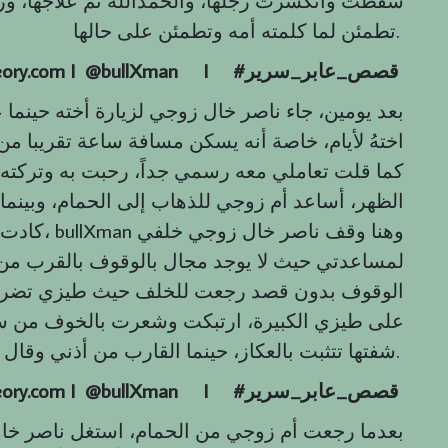
سقطت وانكسرت رجلها، والحمدالله تم علاجها، و
تطمئن لما كلمته أمه وتطمئن على حالها.
قصص
_
عابر
_
سرير
#
I
eory.com I @bullXman
بعد يومين، جاء ناصر خال زوجي لزيارة أخته حينما 
اختهُ لأيام، خاصة أنه يسكن مسافة ساعة تقريبا 
كما قلت تعاملي معه رسمي جداً، رحبت به وتركته ط
الظهر، أساعد أم زوجي للذهاب إلى الحمام، وبينما
كادت أن تس
لمساعدتي حيث لا يوجد مجال بالوقوف بالقرب من
الوقوف بدون قصد رجعت للخلف حيث طيزي تضرب 
على طيزي الكبيرة، ارتبكت وشعرت بالخوف من سق
شفتها تتثبت بالعكاز، حينما القارب من أذني وقال لي (آسف).
قصص
_
عابر
_
سرير
#
I
eory.com I @bullXman
بعدما رجعت أم زوجي من الحمام، استغل ناصر خال