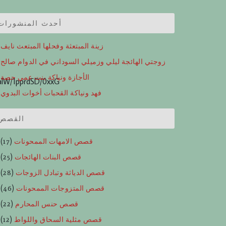
أحدث المنشورات
زينة المبتعثة وفحلها المبتعث نايف
زوجتي الهائجة ليلي وزميلي السوداني في الدوام صالح
الأجازة ونياكة بنت عمي حصة
lW/1pprdSD/0xxG
فهد ونياكة القحبات أخوات البدوي
القصص
قصص الامهات الممحونات
(17)
قصص البنات الهائجات
(25)
قصص الدياثة وتبادل الزوجات
(28)
قصص المتزوجات الممحونات
(46)
قصص حنس المحارم
(22)
قصص مثلية السحاق واللواط
(12)