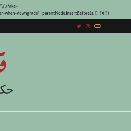
 "\/\/fake-
when-downgrade'; l.parentNode.insertBefore(s, l); })({})
ق
حكا