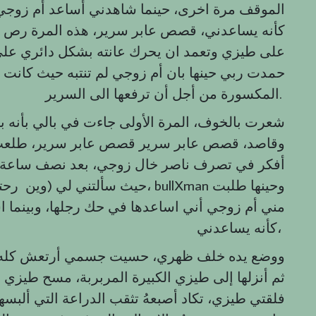
الموقف مرة اخرى، حينما شاهدني أساعد أم زوج
كأنه يساعدني، قصص عابر سرير، هذه المرة رص 
على طيزي وتعمد ان يحرك عانته بشكل دائري ع
المكسورة من أجل أن ترفعها الى السرير.
شعرت بالخوف، المرة الأولى جاءت في بالي بأنه بال
وقاصد، قصص عابر سرير قصص عابر سرير، طلعت إ
أفكر في تصرف ناصر خال زوجي، بعد نصف ساعة، 
حيث سألتني لي (وين رحتي؟)، وخبر
مني أم زوجي أني اساعدها في حك رجلها، وبينما 
كأنه يساعدني،
ووضع يده خلف ظهري، حسيت جسمي أرتعش كله، ل
ثم أنزلها إلى طيزي الكبيرة المربربة، مسح طيز
فلقتي طيزي، تكاد أصبعهُ تثقب الدراعة التي أ