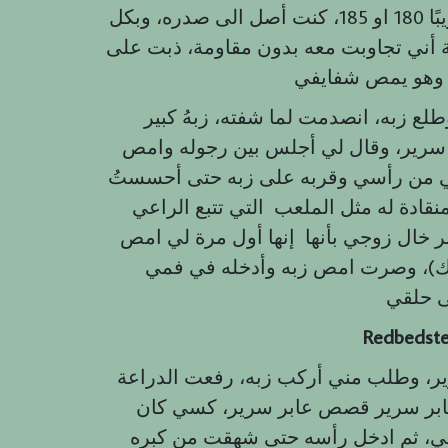
زوجي ووقف أمامي، أنه طويل حيث يبلغ طوله تقريبًا 180 او 185، كنت أصل الى صدره، وبكل
 أني تجاوبت معه بدون مقاومة، ذبت على
لع زبه، انصدمت لما شفته، زبهُ كبير
رير، وقال لي أجلس بين رجوله وامص
ي من رأسي وقربه على زبه حتى أحسستُ
ه مثل الملعب التي تتبع الراعي، bullXman فتحت
خال زوجي بأنها إنها أول مرة لي امص
لمك)، وصرت امص زبه وأدخله في فمي
Redbedst
بعدها وقفت بينما هو استلقى على ظهره في السرير، وطلب مني أركب زبه، رفعت الدراعة
بر سرير قصص عابر سرير، كسي كان
، ثم ادخل رأسه حتى شهقت من كبره