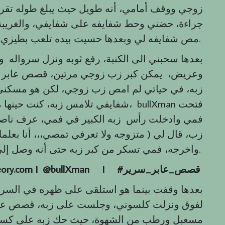
جراءة، حضني وحط شفايفه على شفايفي، والغريبة
مص شفايفه لي وبعدها حسيت بيده تلعب بطيزي وهو يمص شفايفي.
بعدها سحبني الى الكنبة، رفع ثوبه ونزل سرواله وط
وعريض، يمكن كبر زب زوجي مرتين، قصص عابر س
زبه، في حياتي لم امص زب زوجي، لكن هو مسكن
شفايفي تلامس زبه، كنت حينها منقادة ل
فمي وادخلت رأس زبه الكبير في فمي، عرف ناصر 
زب، قال لي ( متزوجه ولا تعرفي تمصي،،، أنا بع
واخرجه، فمي تسكر من كبر زبه حتى أنه وصل إلى حلقي.
قصص
_
عابر
_
سرير
#
I
eory.com I @bullXman
لفوق ونزلت كلسوني، وجلست على زبه، قصص عا
مسعبل ورطب من الشهوة، حيث حك زبه على كسي