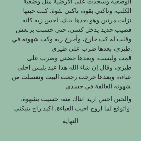
الوضعية وسجدت على الأرضية مثل وضعية
الكلب، وناكني بقوة، ناكني بقوة، كنت حينها
نزلت مرتين وهو بعدها ينيك، احس زبه كانه
قضيب حديد يدخل كسي، حتى حسبت يرتعش
وقلت له كب خارج، وأخرج زبه وكب شهوته في
طيزي، بعدها ضرب على طيزي.
قمت ولبست، وبعدها حضني وضرب على
طيزي، وقال إن شاء الله هذا عيد يلبس احلى
عباءة، وبعدها خرجت رجعت البيت وتغسلت من
شهوته العالقة في جسدي.
والحين احس اريد انتاك منه، حسيت بشهوة،
واتوقع لما اروح اجيب العباءة، اكيد راح ينيكني
النهاية