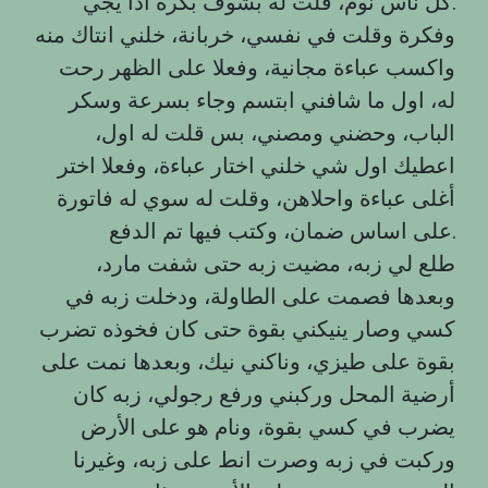
كل ناس نوم، قلت له بشوف بكرة اذا يجي.
وفكرة وقلت في نفسي، خربانة، خلني انتاك منه
واكسب عباءة مجانية، وفعلا على الظهر رحت
له، اول ما شافني ابتسم وجاء بسرعة وسكر
الباب، وحضني ومصني، بس قلت له اول،
اعطيك اول شي خلني اختار عباءة، وفعلا اختر
أغلى عباءة واحلاهن، وقلت له سوي له فاتورة
على اساس ضمان، وكتب فيها تم الدفع.
طلع لي زبه، مضيت زبه حتى شفت مارد،
وبعدها فصمت على الطاولة، ودخلت زبه في
كسي وصار ينيكني بقوة حتى كان فخوذه تضرب
بقوة على طيزي، وناكني نيك، وبعدها نمت على
أرضية المحل وركبني ورفع رجولي، زبه كان
يضرب في كسي بقوة، ونام هو على الأرض
وركبت في زبه وصرت انط على زبه، وغيرنا