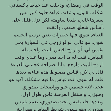
الوقت في رمضان، ودخلت عند خياط باكستاني،
شكله مقبول، وشفت عباءة حلوة كثير بس
سعرها غالي، طبعا ساومته لكن نزل قليل على
أساس شغلها صعب، وافقت.
العباءة شوي فيها خصرات يعني ترسم الجسم
شوي، هو قالي لو لو زوجي في السيارة يجي
يقيس لي، أو اروح اقيس البيت واجيب له
القياس، قلت له ما احد معي، وما عندي وقت
اروح البيت وارجع، وانا بصراحة عجبتني العباءة.
قال لي لازم قياس مضبوط هذه عباءة، بعدها
قلت له سوي انت قياس ما فيه مشكلة، اكيد هو
عجبه لانه جسمي حلو وواضحات صدوري
وطيزي، واستغل الفرصة قاس طول اول،
وبعدها جاء يقيس تحت صدوري، تعمد يلمس
صدوري وهو يسوي شريط القياس، بصراحة