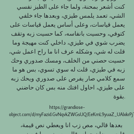
كنت أشعر بمحنة، ولما جاء على الطيز نفسي
الشي، تعمد يلمس طيزي، وبعدها جاء خلفي
يعمل قياسات، وعلى أساس يعمل قياسات على
كتوفي، وحسيت بانفاسه، كما حسيت زبه وتقف
يضرب شوي في طيزي، داخلي كنت مهيجة وما
قلت له شي، وشكله عرف انا ما راح اعمل شي،
حسيت حصني من الخلف، ومسك صدوري وحك
زبه في طيزي، قلت له سوي تسوي، بس هو ما
سمع كلامي صار يفرص على صدوري ويحك زبه
على طيزي، احاول افتك منه بس كان حاضني
بقوة.
https://grandiose-
object.com/d/myFazid.GvNqvkZWGsUQ/EeKmL9yuaZ_UAlxkrP
بعدها قالي، مص زب انا ويعطي نص قيمة،
قلت رمضان حرام، قال مص زب ما فيه زب