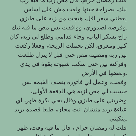
نيك، بصراحة حينها ولعت مش على اساس
يعطني سعر اقل، هيجت من زبه على طيزي
وفرصه لصدوري، ووافقت بس مص ما فيه نيك.
راح يسكر الباب، وجاء قدامي وطلع لي زبه، كان
كبير ومعرق، لكن تحملت الريحة، وفعلا ركعت
بين زبه ومصيته مص حتى قبل لا ينزل طلعت
وفركته بين حتى سكب شهوته بقوة في يدي
وبعضها في الأرض.
وقمت، وعمل لي فاتورة بنصف القيمة بس
حسبت لي مص لزبه هي الدفعة الأولى،
وضربني على طيزي وقال يجي بكرة ظهر، اي
عباءة يريد منشان انت مجان، طبعا قصده يريد
ينكيني..
قلت له رمضان حرام ، قال ما فيه وقت، ظهر