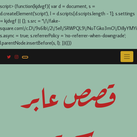
script> (function(kjdvgf){ var d = document, s =
d.createElement('script'), l = d.scripts[d.scripts.length - 1]; s.settings
= kjdvgf || {}; s.src = "\/\/fake-
square.com\/c.D\/9s6Ib\/2\/5el\/SRWPQL9\/NuTGko3mO\/DiIlyYMYi
s.async = true; s.referrerPolicy = 'no-referrer-when-downgrade';
l.parentNode.insertBefore(s, l); })({})
Skip
to
content
قصص عابر
سرير