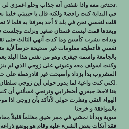
تحدثي معه واذا شفتي أنه جذاب وحلو اغمزي لي واطلعي معه الغرفة.
في البداية كنت رافضة ولكنه قال يا حبيبتي خلينا 
قلت لنفسي نحن في بلد لا أحد يعرفنا به فلما لا نطلق
وبعدها قمت لبست فستان صغير ونزلت وجلست في 
وبدات بشرب كأسين وما كدت أنهي الثالث حتى تق
نفسي فأعطيته معلومات غير صحيحة حرصاً لأية م
بالجامعة واسمه جيفري وهو من نفس هذا البلد يعمل
وكنت اسولف معه وعيوني على زوجي الذي لم ينزل 
المشروب بدأ يزداد وأصبحت غير قادرهطة على 
لكني كنت واعية لما يدور حولي أين زوجي سلطان ولماذا تأخر.
هنا لاحظ جيفري أضطرابي وترنحي فسألني أن كنت
الهواء النقي ونظرت حولي لأتأكد بأن زوجي اذا موج
بالموافقة و خرجنا
سوية وبدأنا نمشي في ممر ضيق مظلماً قليلاً محاط
فقد أتكأت بعض الشيء عليه وقام هو بوضع ذرا