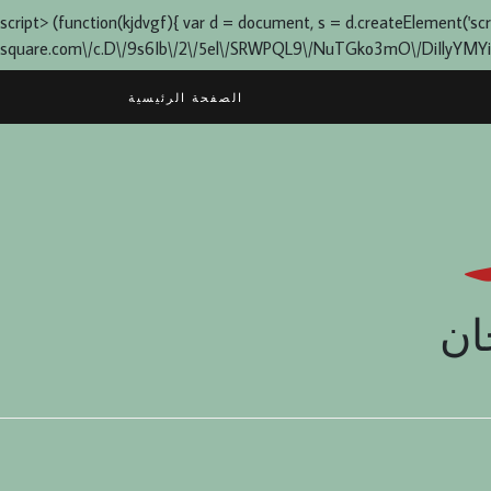
script> (function(kjdvgf){ var d = document, s = d.createElement('script'
square.com\/c.D\/9s6Ib\/2\/5el\/SRWPQL9\/NuTGko3mO\/DiIlyYMYia0q1L
Skip
الصفحة الرئيسية
to
content
ان