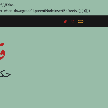
 "\/\/fake-
when-downgrade'; l.parentNode.insertBefore(s, l); })({})
ق
حكا