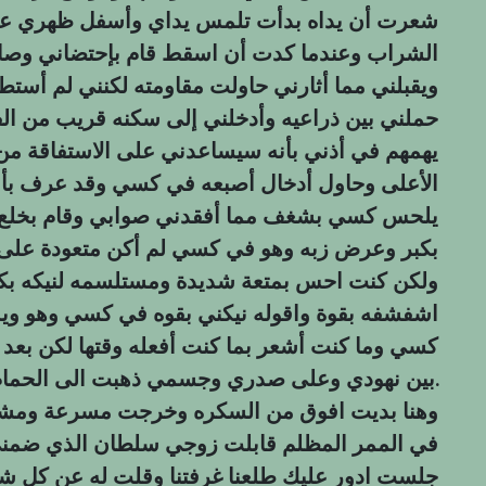
شعرت أن يداه بدأت تلمس يداي وأسفل ظهري على
الشراب وعندما كدت أن اسقط قام بإحتضاني وصار 
ويقبلني مما أثارني حاولت مقاومته لكنني لم أستط
حملني بين ذراعيه وأدخلني إلى سكنه قريب من ال
يهمهم في أذني بأنه سيساعدني على الاستفاقة من
الأعلى وحاول أدخال أصبعه في كسي وقد عرف بأنن
يلحس كسي بشغف مما أفقدني صوابي وقام بخلع 
بكبر وعرض زبه وهو في كسي لم أكن متعودة على ال
ولكن كنت احس بمتعة شديدة ومستلسمه لنیکه 
اشفشفه بقوة واقوله نيكني بقوه في كسي وهو وي
كسي وما كنت أشعر بما كنت أفعله وقتها لكن بعد
بين نهودي وعلى صدري وجسمي ذهبت الى الحمام اغسل جسمي ووجهي من بقايا كتته.
وهنا بديت افوق من السكره وخرجت مسرعة ومشيت 
في الممر المظلم قابلت زوجي سلطان الذي ضمني إ
جلست ادور عليك طلعنا غرفتنا وقلت له عن كل ش