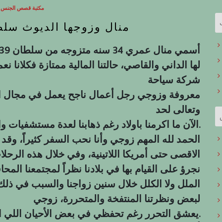
مكتبة قصص الجنس ال
منال وزوجها الديوث سل
لها الداني والقاصي، حالتنا المالية ممتازة فكلانا
شركة سياحة
معروفة وزوجي رجل أعمال ناجح يعمل في مجال الأد
وتعالى لحد
الآن ما اكرمنا باولاد رغم ذهابنا لعدة مستشفيات والنتائج ممتازة بس مالله كتب.
الحمد لله المهم زوجي وأنا نحب السفر كثيراً، وقد
الاقصى حتى أمريكا اللاتينية، وفي خلال هذه الرحل
نجرؤ على القيام بها في بلادنا نظراً لمجتمعنا ال
الملل ولا الكلل خلال سنين زواجنا والسبب في ذلك ه
لبعض ونظرتنا المنتفخة والمتحررة، زوجي
يعشق التحرر رغم تحفظي في بعض الأحيان اللي انه يصر علي ان اجاريه في تحرره.