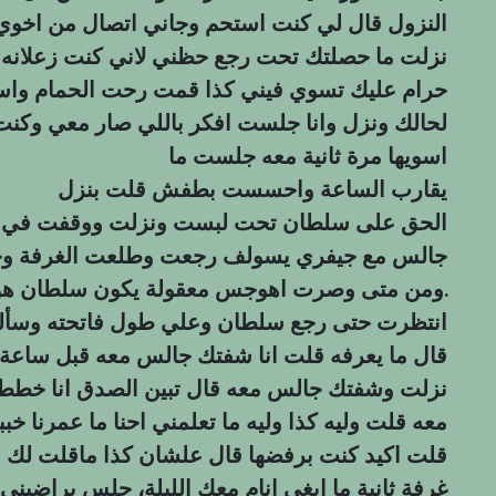
النزول قال لي كنت استحم وجاني اتصال من اخوي 
نزلت ما حصلتك تحت رجع حظني لاني كنت زعلانه 
حرام عليك تسوي فيني كذا قمت رحت الحمام واست
لحالك ونزل وانا جلست افكر باللي صار معي وكنت 
اسويها مرة ثانية معه جلست ما
يقارب الساعة واحسست بطفش قلت بنزل
الحق على سلطان تحت لبست ونزلت ووقفت في بدا
جالس مع جيفري يسولف رجعت وطلعت الغرفة و
ومن متى وصرت اهوجس معقولة يكون سلطان هو من خطط لهذا الشي.
انتظرت حتى رجع سلطان وعلي طول فاتحته وسألته
قال ما يعرفه قلت انا شفتك جالس معه قبل ساعة 
نزلت وشفتك جالس معه قال تبين الصدق انا خططت
معه قلت وليه كذا وليه ما تعلمني احنا ما عمرنا 
قلت اكيد كنت برفضها قال علشان كذا ماقلت لك و
غرفة ثانية ما ابغي انام معك الليلة، جلس يراضيني