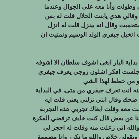
وطولت وأنا معه على الجوال وعندما
وقالي هدي يابنت الحلال قلت له بس
حميت وقال انه بينزل قلت له انزل
اتخيل جيفري الولد الوسيم وتمنيت ان
ية البار ابغى اشوف سلطان الا اشوفه
جلست افكر اشلون زوجي يعرف جيفري
 انت تعرف جيفري من متى، في البداية
ضحك وقال انتي نزلتي يعني قلت ايه
 معه وقلت ابغاك تجربي هذه التجربة
خببنا عن بعض قال كنت خايف ترفضي الفكرة
الله اني زعلت منه وقلت له احجز لي
 ويقولي خلاص والله ما تكرر وانا مصممة