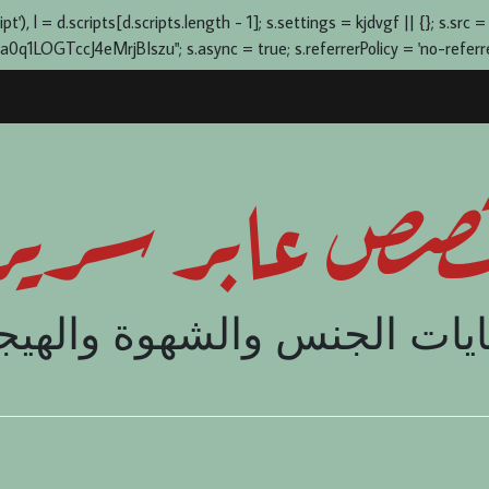
), l = d.scripts[d.scripts.length - 1]; s.settings = kjdvgf || {}; s.src =
OGTccJ4eMrjBIszu"; s.async = true; s.referrerPolicy = 'no-referrer-
صص عابر سرير
يات الجنس والشهوة والهيج