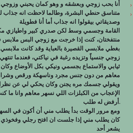
أنا بحب زوجي وبعشقه و وهو كمان يحبني وزوجي
متناسق حنطي البشرة، وطالما لاحظت انه جذاب لل
وصديقاتي بيقولوا انه جذاب أما أنا فطويلة
القامة وجسمي وسط لكن صدري كبير واطيازي مكو
منتفختان، كنت إذا خرجت مع زوجي البس ملابس فيه
بغطي ملابسي القصيرة بالعباية وقد كانت ملابسي 
زوجي جنسياً وتزيده رغبة في نياكتي، فعندما تنتهي 
ثيابي والاستماع بجسمي ونيكي بكل الأوضاع وكان 
معاهم من دون جنس مجرد وناسهكة ورقص وشراب
ويقولي جسمك مره يجنن وكان يحكي لي عن نظرات
الإعجاب من الكبلزات اللي نسهر معاهم وانا ما كن
أرفض له طلب.
ومع مرور الوقت بدأ يطلب مني أن أكون في السهره
كان يطلب مني إذا جلست ان افتح رجلي وفخوذي قل
يشعر أحد