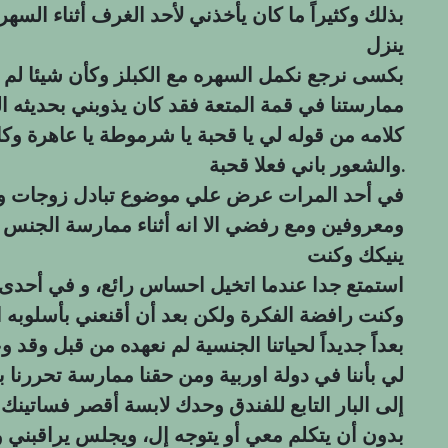
بذلك وكثيراً ما كان يأخذني لأحد الغرف أثناء السهر
ينزل
بكسى نرجع نكمل السهره مع الكبلز وكأن شيئا لم
ممارستنا في قمة المتعة فقد كان يذوبني بحديثه ال
كلامه من قوله لي يا قحبة يا شرموطة يا عاهرة وك
والشعور باني فعلا قحبة.
في أحد المرات عرض علي موضوع تبادل زوجات و
ومعروفين ومع رفضي الا انه أثناء ممارسة الجنس 
ينيكك وكنت
استمتع جدا عندما اتخيل احساس رائع، و في أحدى
وكنت رافضة الفكرة ولكن بعد أن أقنعني بأسلوبه
بعداً جديداً لحياتنا الجنسية لم نعهده من قبل وقد
لي بأننا في دولة اوربية ومن حقنا ممارسة تحررنا 
إلى البار التابع للفندق وحدك لابسة أقصر فساتينك 
بدون أن يتكلم معي أو يتوجه إل، ويجلس يراقبني و