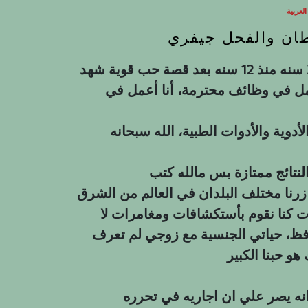
عربية
طان والفحل جيفري
أسمي منال عمري 34 سنه متزوجه من سلطان 39 سنه منذ 12 سنه بعد قصة حب قویة شهد
 نعمل في وظائف محترمة، أنا أعمل في
وية والأدوات الطبية، الله سبحانه
 زرنا مختلف البلدان في العالم من الشرق
ات كنا نقوم بأستكشافات ومغامرات لا
محافظ، حياتي الجنسية مع زوجي لم تعرف
و حبنا الكبير