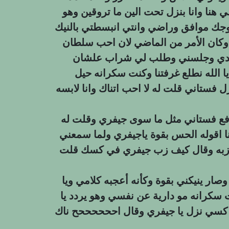
مي هنا وانا بنزل تحت الين ما تروقين وهو
زوجك موافق وراضي وانتي انبسطتي بالنيك
وكان الأمر من الماضي لان احب سلطان
 يدي وجلسني وطلب لي شراب علشان
الله نطلع غرفتنا وكنت سكرانه حيل
ل فستاني قلت له لا احب اتناك وانا لابسه
رفع فستاني مثل ما سوى جيفري وقلت له
قوله الحس بقوة ياجيفري ولما سمعني
ل زبه وقال كيف زب جيفري في كسك قلت
وصار ينيكني بقوة وكأنه أعجبه كلامي ويا
سكرانه مو دارية عن نفسي وهو يردد يا
كسي نزل يا جيفري وقال اححححححح ناك