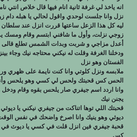
انه ياخذ لي غرفة ثانية انام فيها قال خلاص انتي نا
نزل وانا جلست لوحدي واقول لحالي يا هبله دام 
ليه كل هذا الزعل ساعتها قررت انزل عند سلطان 
زوجي نزلت، وأول ما شافني ابتسم وقام ومسك
أعدل مزاجي و شربت وبدات الشمس تطلع قالى يا 
ودخلنا الغرفة وقلت له نيكني محتاجه نيك وجاء بينز
الفستان وهو نزل
ملابسه ونزل كلوتي وانا كنت نايمة على ظهري و
الحس كس قحبتك ولحس لي كسي وهو يلحس وأنا ا
وانا اردد اسم جيفري صار يلحس بقوه وقام ودخ
يجنن نيك
قحبتك اللي توها اتناكت من جيفري نيكني يا ديوثي 
ديوثي وهو ينيك وانا اصرخ واضحك في نفس الوقت 
قحبة جيفري فين انزل قلت في كسي يا ديوث في 
كس