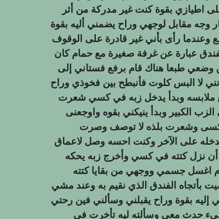
 اطيازي بقوة كنت غير مدركة من أثر
وجه مقابل لوجهي وراح يضمني أليه بقوة
ع وعندما رأى بأني غير قادرة على الوقوف
فندق عبارة عن غرفة صغيرة مع حمام كان
 وضعي طبعا هناك قام برفع فستاني إلى
ي لا البس كلوت فأنبطح بين فخوذي وراح
ملابسه وبدأ يدخل زبه في كسي شعرت
زب الكبير وبدأ ينيكني بقوه واوجعنى
بکسی وشعرت بلذه لا توصف وصرت
دخله على الآخر وكنت احسه وصل لاعماق
 أن نزل كتته في كسي وأخرج زبه يحكه
بأتجاه الفندق الذي نقيم به وعند مشي
ليه بقوة وراح يقبلني وسألني فين رحتي
يء حدث معي وسألته ليه تأخرت في