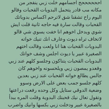
اححححححح اجسامهم خلت زبي ينفجر من
مكانه مب قادر يتحمل البدويات القحبات وقالو
اليوم راح تشقنا شق لاترحم اكساس بدوياتك
القحبات وقالت سارة فيه حاجه ثانية قلت ايش
شوي ويدخل اخوهم انا خفت يسوي شي قالو
لاتخاف تراه ديوث وعارف انك تنيك خواته
البدويات القحبات هنا انا ولعت وقالت اختهم
الصغيرة عبير يا ديوث اجلس وشف خواتك
البدويات القحبات يتناكون وجلسو كلهم عند زبي
وقعدو يمصون زيي ويلحسونه واخوهم كان
جالس يطالع خواته القحبات عند زبي بعدين
كلهم جلسو جمب بعض على الارض وسوو
وضعية الدوقي ستايل وكل وحده رفعت دراعتها
وتقول تعال نيك قحبتك البدوية وقلت المره ببدأ
بالصغيرة عبير ودخلت زبي بكسها وانيك واضرب