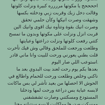
اححححح يا مكوتها مرررره كبيرة ونزلت كلوتها
وقالت دخل زبك وقربت زبي ودخلته بكسها
وشهقت وصرت انيكها وكأن حلمي تحقق
وصرت انيك بقوة وتتأوه نيك اقوى وانيك الين
قربت انزل ونزلت على مكوتها وبدون ما تمسح
كتتي رفعت كلوتها ونزلت دراعتها وعبايتها
وطلعت ورجعت للملحق وقالي وش فيك تأخرت
قلت بطني يعورني ورحت للبيت وانا ماني قادر
استوعب اللي صار اليوم.
بعدها بكم يوم رحت لعند بيت البدوي بعد ما
ناكني وخلص وطلعت ورحت للحمام واطالع في
الحوش الا احصلها من بعيد تأشر لي بس ماكانت
لابسه عباية بس دراعة ورحت لمها ودخلنا
المستودع ومسكتني وصارت تشفشفني
ومسكت صدرها وماكانت لابسه سنتيانه وهنا