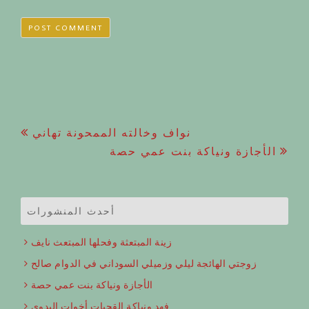
Post
نواف وخالته الممحونة تهاني
الأجازة ونياكة بنت عمي حصة
navigation
أحدث المنشورات
زينة المبتعثة وفحلها المبتعث نايف
زوجتي الهائجة ليلي وزميلي السوداني في الدوام صالح
الأجازة ونياكة بنت عمي حصة
فهد ونياكة القحبات أخوات البدوي