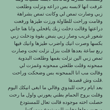
عرفت انها لابسه بس دراعه ونزلت وطلعت
زبي وصارت تمص لي وكانت تمص بشراهة
وقامت وراحت للطاولة ورزت طيزها ورفعت
دراعتها وقالت دخلت زبك يافحلي وانا هنا جاني
شعور غريب وصار زبي ينبض بقوة ودخلت زبي
بكسها وصرت انيك واضرب طيزها وانيك فيها
ربع ساعة بعدها قلت بنزل نزلت تحت وصارت
تمص زبي الين نزلت بفمها وطلعت البدوية
ممحونه وقلت طلعتي ممحونه وغمزت لي
وقالت مب انا الممحونه بس وضحكت وراحت
قلت وش قصدها.
بعد ايام رحت للبدوي وقالي ما ابغى انيكك اليوم
وقلت بروح الحمام بطني يعورني واول ما رحت
حصلت اخته موجوده قالت تعال للمستودع
ورحت معاها دخلت للمستودع ومسكتها