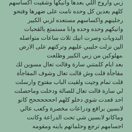
زبي واروح اللي بعدها وانيكها وشقيت اكساسهم
كلهم بعدين كل وحده نامت على ضهرها وفتحو
رجلينهم واكساسهم مستعده لزبي الكبير
وانيكهم وحده وحده وانا مستمتع بالقحبات
البدويات وصرت انيك ثلاث ساعات متواصله
الين نزلت حليبي عليهم وتركتهم على الارض
مهلوكين من زبي الكبير وطلعت.
بعد ايام كلمتني سارة وقالت تعال مسوين لك
مفاجأة قلت وش قالت تعال وشوف المفاجأة
قلت تمام وجيت ولقيت الباب مفتوح وارسلت
لي سارة قالت تعال للصالة ودخلت وماحصلت
احد قعدت شوي دخلو كلهم اححححححح كانو
لابسين براقع ودراعات مخصرة وكعب عالي
وماكانو لابسين شي تحت الدراعة وكانت
اجسامهم ترجع وحلماتهم باينه ومقومه