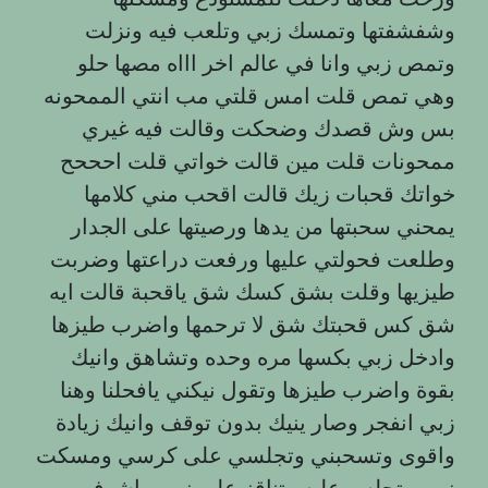
وشفشفتها وتمسك زبي وتلعب فيه ونزلت
وتمص زبي وانا في عالم اخر اااه مصها حلو
وهي تمص قلت امس قلتي مب انتي الممحونه
بس وش قصدك وضحكت وقالت فيه غيري
ممحونات قلت مين قالت خواتي قلت احححح
خواتك قحبات زيك قالت اقحب مني كلامها
يمحني سحبتها من يدها ورصيتها على الجدار
وطلعت فحولتي عليها ورفعت دراعتها وضربت
طيزيها وقلت بشق كسك شق ياقحبة قالت ايه
شق كس قحبتك شق لا ترحمها واضرب طيزها
وادخل زبي بكسها مره وحده وتشاهق وانيك
بقوة واضرب طيزها وتقول نيكني يافحلنا وهنا
زبي انفجر وصار ينيك بدون توقف وانيك زيادة
واقوى وتسحبني وتجلسي على كرسي ومسكت
زبي وتجلس عليه وتناقز على زبي واشوف