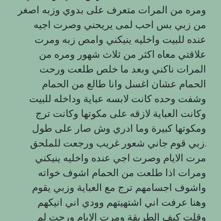
ومره من المرات متعرف على بدوي وزبه اصغر
من زبي بس احب لمى يريحني وصرت اجيه
عنده للبيت واخليه ينيكني وامص زبه ومرت
علاقتي معاه اكثر من ثلاث شهور ومره من
المرات ناكني وبعد ما خلص طلعت ورحت
الحمام عشان اغسل وانا طالع من الحمام
وشفت وحده كانت لابسه عباية وداخله للبيت
وكانت العباية لازقه على مكوتها وكانت ترج
ومكوتها كبيرة وما ادري وش صار على طول
زبي قوم جاني شعور غريب ورجعت للملحق.
مرت الايام وصرت اجي عنده واخليه ينيكني
ومرات اذا طلعت من الحمام اشوف خواته
واشوف اجسامهم ترج مع العباية وزبي يقوم
وهنا عرفت اني اشتهيتهم وودي اني انيكهم
وقلت كيف الطريقة ومرت الايام ورحت لم