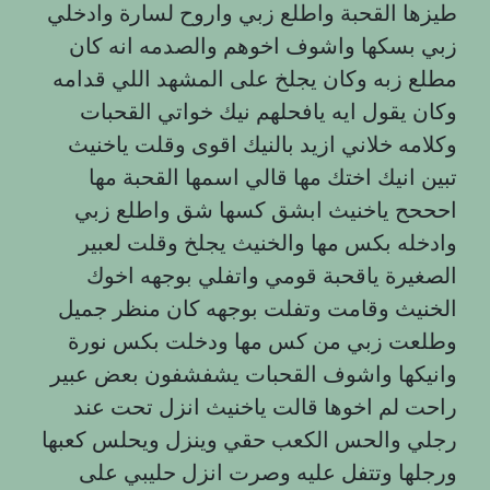
طيزها القحبة واطلع زبي واروح لسارة وادخلي
زبي بسكها واشوف اخوهم والصدمه انه كان
مطلع زبه وكان يجلخ على المشهد اللي قدامه
وكان يقول ايه يافحلهم نيك خواتي القحبات
وكلامه خلاني ازيد بالنيك اقوى وقلت ياخنيث
تبين انيك اختك مها قالي اسمها القحبة مها
احححح ياخنيث ابشق كسها شق واطلع زبي
وادخله بكس مها والخنيث يجلخ وقلت لعبير
الصغيرة ياقحبة قومي واتفلي بوجهه اخوك
الخنيث وقامت وتفلت بوجهه كان منظر جميل
وطلعت زبي من كس مها ودخلت بكس نورة
وانيكها واشوف القحبات يشفشفون بعض عبير
راحت لم اخوها قالت ياخنيث انزل تحت عند
رجلي والحس الكعب حقي وينزل ويحلس كعبها
ورجلها وتتفل عليه وصرت انزل حليبي على