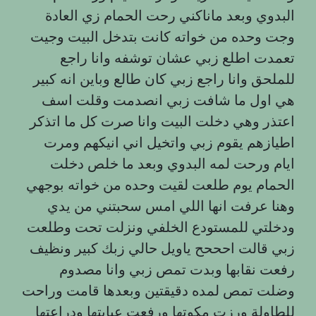
البدوي وبعد ماناكني رحت الحمام زي العادة
وجت وحده من خواته كانت بتدخل البيت وجيت
تعمدت اطلع زبي عشان توشفه وانا راجع
للملحق وانا راجع زبي كان طالع وباين انه كبير
هي اول ما شافت زبي انصدمت وقلت اسف
اعتذر وهي دخلت البيت وانا صرت كل ما اتذكر
اطيازهم يقوم زبي واتخيل اني انيكهم ومرت
ايام ورحت لمه البدوي وبعد ما خلص دخلت
الحمام يوم طلعت لقيت وحده من خواته بوجهي
وهنا عرفت انها اللي امس سحبتني من يدي
ودخلتي للمستودع الخلفي ونزلت تحت وطلعت
زبي قالت احححح ياويل حالي زبك كبير ونظيف
رفعت نقابها وبدت تمص زبي وانا مصدوم
وضلت تمص لمده دقيقتين وبعدها قامت وراحت
للطاولة ورزت مكوتها ورفعت عبايتها ودراعتها