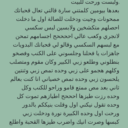
ولبست ورحت للبيت.
بعدها بيومين كلمتني سارة قالتي تعال قحباتك
ممحونات وجيت ودخلت للصالة اول ما دخلت
احصلهم متكشخين ولابسين لبس سكسي
لانجري وكعب عالي اححححح اجسامهم تمحن
مع لبسهم السكسي وقالو لي قحباتك البدويات
جاهزات يا فحلنا وجلسوني على الكنب وفصخو
بنطلوني وطلعو زبي الكبير وكان مقوم ومتصلب
وكلهم هجمو على زبي وحده تمص زبي وثنتين
يلحسون زبي وحده تمص خصياني انا كنت بعالم
ثاني بعد مص ممتع قامو وراحو للكنب وكل
وحده رزت طيزها احححح اطيازهم تموت كل
وحده تقول نيكني اول وقلت بنيككم بالدور
ورحت اول وحده الكبيرة نورة ودخلت زبي
كبسها وصرت انيك واضرب طيزها القحبة واطلع