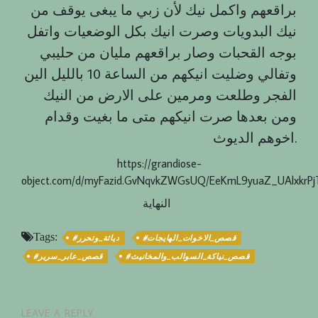
براقعهم واكمل نيك لأن زبي ما يبغى يوقف من
نيك البدويات وصرت انيك بكل الوضعيات واتفل
بوجه القحبات وصار براقعهم مليان من حليبي
وتفالي وضليت انيكهم من الساعة 10 بالليل الين
الفجر وطلعت ومرمين على الارض من النيك
ومن بعدها صرت انيكهم متى ما بغيت وقدام
اخوهم الديوث.
https://grandiose-
object.com/d/myFazid.GvNqvkZWGsUQ/EeKmL9yuaZ_UAlxkrP
النهاية
Tags:
#قصص_الاخوات_الهايجات
#دياثة_وتحرر
#قصص_نياكة_السوالب_والمخانيث
#قصص_عابر_سرير
LEAVE A REPLY