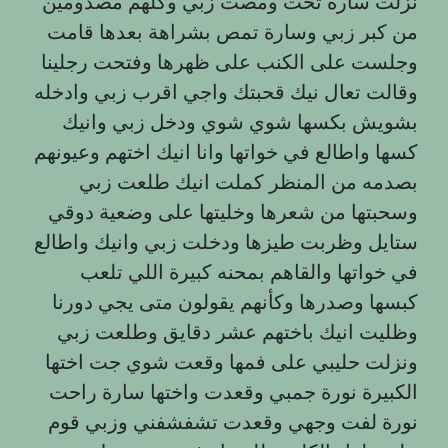
نزلت سارة تحت ومصت زبي وكلهم مصدومين
من كبر زبي وسارة تمص بشراهة بعدها قامت
وجلست على الكنب على ظهرها وفتحت رجلينا
وقالت تعال نيك قحبتك واجي اقرب زبي وادخله
بشويش بكسها شوي شوي ودخل زبي وانيك
كسها واطالع في خواتها وانا انيك اختهم وعيونهم
بصدمه من المنظر كملت انيك طلعت زبي
وسحبتها من شعرها وخليتها على وضعية دوقي
ستايل وظربت طيزها ودخلت زبي وانيك واطالع
في خواتها والقاهم بمحنه كبيرة اللي تلعب
كبسها وصدرها وكأنهم يقولون متى يجي دورنا
وظليت انيك باختهم عشر دقايق وطلعت زبي
ونزلت حليبي على فمها وقعت شوي جت اختها
الكبيرة نورة جمبي وقعدت واختها سارة راحت
نورة لفت وجهي وقعدت تشفشفني وزبي قوم