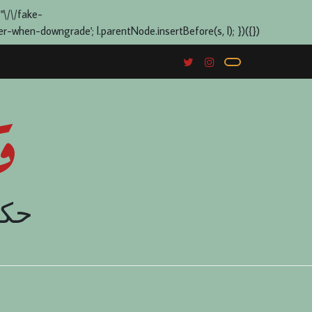
 "\/\/fake-
when-downgrade'; l.parentNode.insertBefore(s, l); })({})
ق
حكا