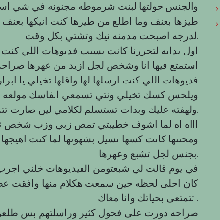
والجنس حولتها لبنت شرموطه مجنونه في شي اسمه
طيزها بعنف وما اطلع من طيزها كنت انيكها بعنف 
لدرجه اصبحت مدمنه نيك وتشتي بكل وقت.
اول بدايه لتحررنا كانت بسبب فديوهات اللي كنت 
استمتع فيها انا وشخص لجل ازيد من عهرها صراح
فديوهات اللي كنت ارسلها لها واقلها تخيلي يا 
ويلحس كسك تخيلي ونتي تسمعي انفاسك مولعه بي
ولهفته عليك وبدات تستسلم لكلامي لین صارت تتمنى تجرب هشي وتشوف كيف بيكون.
اااه اه لما اشوف خطيبتي تمص زبي وزب شخص ثانى
ومحنتها كانت كسها تسيل بشهوتها لما كنت اهيجها بكل
بجنس لجل تشبع وعهرها.
في يوم قالت لي شبعتومن الفيديوهات خلني اجرب 
كان احلى لحظه حين سمعت هكلام منها وافقت عط
تتمتعى بحياتك وانا معاك .
صراحه دورت على فحول كثير وراسلتهم بس طلعوا