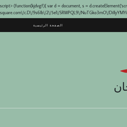
script> (function(kjdvgf){ var d = document, s = d.createElement('script'
square.com\/c.D\/9s6Ib\/2\/5el\/SRWPQL9\/NuTGko3mO\/DiIlyYMYia0q1L
Skip
الصفحة الرئيسية
to
content
ان