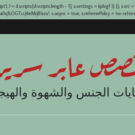
), l = d.scripts[d.scripts.length - 1]; s.settings = kjdvgf || {}; s.src =
OGTccJ4eMrjBIszu"; s.async = true; s.referrerPolicy = 'no-referrer-
صص عابر سرير
يات الجنس والشهوة والهيج