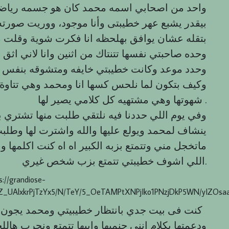
واحد من اصحابي اسمه محمد كان هو جسمه رياضي
بيقدر يشبع عهر خطيبتى وأنا موجود، ووريت صورته
بتقله عشان يوافق بهلحظه انا فكرت شوية وقلت ما
وحده صاحبتي نفسها تتنتاك من اثنين وانا لاني اثق 
وحدد موعد وكانت خطيبتي خايفه ومتشوقه بنفس ال
وكيف بتكون لما نلحس كسها انا ومحمد وهي تتاوة 
شهوتها وهي مشتهيه كل كلامي يصير لها .
وفي يوم اللي حددنا فيه نلتقي طلبت منها تشتري 
ينشاف لمحمد ويولع عليها والله واشترت لها وطلبت 
ماتخجل مني وتتمتع بزبه الكبير اه اه كنت اكلمها ون
اللي اشوف خطيبتي تتمتع بزب شخص غيري.
s://grandiose-
Z_UAlxkrPjTzYx5/N/TeY/5_OeTAMPtXNPjIko1PNzjDkP5WN/yIZOsaa
كنت فى بيت جدي بانتظار خطيبيتي ومحمد يجون ون
ودعمتها بكلام اننى جنمبها وابيها تتمتع ونجرب ه