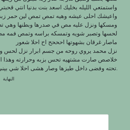
واستمتعي الليله بخليك اسعد بنت بدنيا انتي قحبت
واعيشك احلى عيشه وهيه تمص تمص لين حمر زبه م
ومسكها ونزل عليه مص في صدرها وبطنها وهي تصوت
لحسها وتصبر شويه وتمسكه براسه وتمص فمه مص
ماصار غرقان بشهوتها احححح اح احلا شعور
نزل محمد يروي روحه من جسم ابرار نزل لحس و
خلاصص صارت مشتهيه تحس بزبه وحرارته وهذا الل
تحته وفضى داخل طيزها وصار هشی احلا شي بيني وبينها وحبت هتجربه ومتعتها فيها.
النهاية