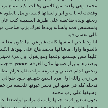
محمد وهي ولعت من كلامي وقالت اكيد بتمتع بزب 
وفتحت له باب و ابرار لساتها لابسه وصل بالطو
ريحتها ويده ضاغطه على طيزها السمينه كنت عان ا
وتمصمص فمه ولسانه ويدها تفرك بزب صاحبى من
للي نفسي فيه،
انا وخطيبتي انفاسها كانت غير عن لما تكون مع
بالطوها واول ماشافها محمد هاج على نهودها الكبير
عليها مص لجسمها وفمها وهو يقول اول مرة تجين
وبصدرها وابرار صوتها ملان الغرفه احححح اح جن
ريحني قدام خطيبي وبسرعه نزلت تفك حزام بنطلون
من زبي والله اول مرة اسمع شهقتها بقوة طوا
تدخله كله في فمها لين تحمر عيونها تلحسه من خص
وشبقها على زب محمد.
بدون شعور قمت جنبها وامسك براسها واضغط علي
مصها بعنف وشبق لدرجه صار زبه مبلول من ريقها ب