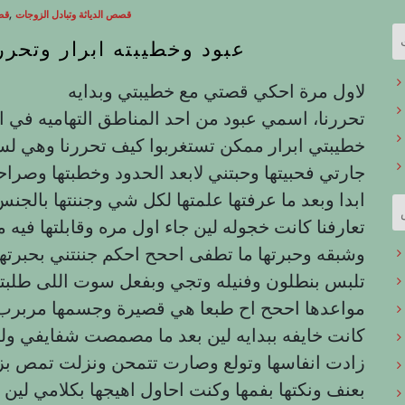
,
قصص الدياثة وتبادل الزوجات
قص
عبود وخطيبته ابرار وتحر
لاول مرة احكي قصتي مع خطيبتي وبدايه
خطيبتي ابرار ممكن تستغربوا كيف تحررنا وهي لسي
جارتي فحبيتها وحبتني لابعد الحدود وخطبتها وص
ابدا وبعد ما عرفتها علمتها لكل شي وجننتها بالج
تعارفنا كانت خجوله لين جاء اول مره وقابلتها في
وشبقه وحبرتها ما تطفى اححح احكم جننتني بحبرتها 
تلبس بنطلون وفنيله وتجي وبفعل سوت اللى طلبت
مواعدها اححح اح طبعا هي قصيرة وجسمها مربرب
كانت خايفه ببدايه لين بعد ما مصمصت شفايفي ول
زادت انفاسها وتولع وصارت تتمحن ونزلت تمص بزبي
بعنف ونكتها بفمها وكنت احاول اهيجها بكلامي لين ص