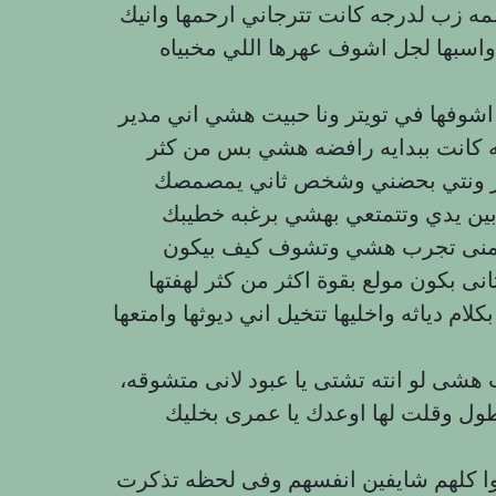
 زب لدرجه كانت تترجاني ارحمها وانيك
واسبها لجل اشوف عهرها اللي مخبياه
اشوفها في تويتر ونا حبيت هشي اني مدير
ه كانت ببدايه رافضه هشي بس من كثر
ابرار ونتي بحضني وشخص ثاني يمصمصك
ن يدي وتتمتعي بهشي برغبه خطيبك
 بكون مولع بقوة اكثر من كثر لهفتها
ام دياثه واخليها تتخيل اني ديوثها وامتعها
هشی لو انته تشتى يا عبود لانى متشوقه،
ول وقلت لها اوعدك يا عمرى بخليك
 كلهم شايفين انفسهم وفى لحظه تذكرت