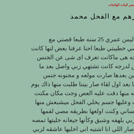
ص البنات الهائجات
رهم مع الفحل محمد
تحررنا، اسمي عبود من احد المناطق التهاميه في اليمن عمري 25 سنه طبعا قصتي مع
 خطيبتي طبعا احنا عرفنا بعض لنها كانت
راحه هى ماكانت تعرف اى شى عن الجنس
نس لدرجه كانت تشتهي زبي واصل بعد ما
ه من بعدها صارت مولعه و مجنونه جنس
بعد اول لقاء صار بيننا طلبت منها ذاك يوم
ه منها دقت عليه العص وجت مكان مكنت
 وعليها جسم يخلي الفحل ميشبعش منها
ساني وكنت اولعها بطريقه مصي لفمها
 بلهفه وشبق وكأنها جيعانه خليتها تمصه
ار اللي انا اشتيه اني اخليها عاشقه لزبي