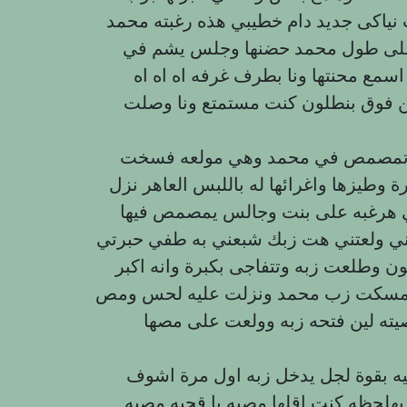
نیاکی جدید دام خطيبي هذه رغبته محمد
ة على طول محمد حضنها وجلس يشم في
سمع محنتها ونا بطرف غرفه اه اه اه
 فوق بنطلون كنت مستمتع ونا وصلت
ايه تمصمص في محمد وهي مولعه فسخت
ة وطيزها واغرائها له باللبس العاهر نزل
ي هرغبه على بنت وجالس يمصمص فيها
نتني ولعتني هت زبك شبعني به طفي حبرتي
 وطلعت زبه وتتفاجى بكبرة وانه اكبر
لي مسكت زب محمد ونزلت عليه لحس ومص
يته لين فتحه زبه وولعت على مصها
ه بقوة لجل يدخل زبه اول مرة اشوف
هلحظه كنت اقلها مصيه يا قحبه مصيه