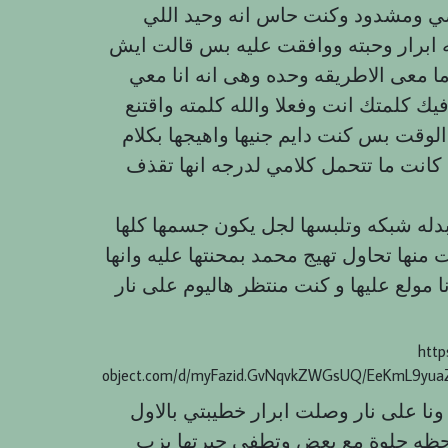
 ومشدود وكنت حاس انه وحيد اللي
 ابرار وحبته ووافقت عليه بس قالت ایش
 معى الاطريقه وحده وهى انه انا معي
فيك كلمتك انت وفعلا والله كلمته واقتنع
وقت بس كنت دايم جنيها واهيجها بكلام
كانت ما تتحمل كلامي لدرجه انها تقذف
بدله شبكه وتلبسها لجل يكون جسمها كلها
منها تحاول تهيج محمد بمحنتها عليه وانها
ا مولع عليها و كنت منتظر هاليوم على نار
http
object.com/d/myFazid.GvNqvkZWGsUQ/EeKmL9yua
ا على نار وصلت ابرار خطيبتي بالاول
اللحظه حلوة مع بعض وتطفي حبرتها بزب