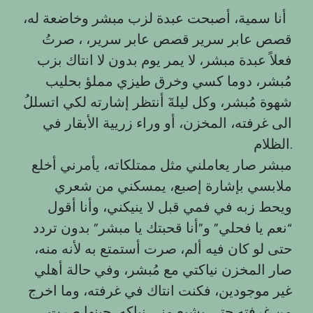
أنا سمية، أصبحت عبدة لزب مبشر وخاضعة له،
قصص عابر سرير قصص عابر سرير، ، صرتُ
فعلاً عبدة مبشر، لا يمر يوم بدون لا انتاك بزب
مُبشر، دوما كسي وخرق طيزي مملؤ بحليب
شهوة مُبشر، وكل ليلةٓ أنتظر إشارته لكي اتسللُ
الى غرفته، المخزن، أو وراء زريية الأبقار في
الظلام.
مبشر صار يعاملني مثل ممتلكاته، يأمرني أخلع
ملابسي بإشارة إصبع، يمسكني من شعري
ويحط زبه في فمي قبل لا ينيكني، وأنا أقول
“نعم يا فحلي” و”أنا قحبتك يا مبشر” بدون تردد
حتى لو كان فيه ألم، صرت أستمتع به لأنه منه،
صار المخزن نياكتي مع مُبشر، وفي حالة أهلي
غير موجودين، فكنت انتاك في غرفته، وما اخرج
من غرفته حتى يشبع مني نياكه، حينها صرت