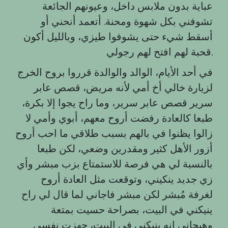
عباية بدون ملابس داخل، وعيونهم الجائعة
تشوفني بكل شهوة ومحنة. أتعمد أنحني أو
أسقط شيء حتى يشوفوا طيزي، وبالليل أكون
قحبة لهم افتح لهم رجولي.
في أحد الأيام، الوالد والوالدة قرروا بروح الخرج
لزيارة خالي أخ أمي لأنه مريض، قصص عابر
سرير قصص عابر سرير، وما راح يجوا إلا بكرة،
طبعا كالعادة رفضت أروح معهم، أبوي وأمي لا
زالوا يظنوا في بالهم بسبب طلاقي ما احب أروح
أزور الأهل كثير ومقدرين وضعي، لكن طبعا
بالنسبة لي هي فرصة للاستمتاع بزب مبشر وأي
زي جديد ينكيني، وتوقعت مثل العادة أروح
لغرفة مُبشر لكن مبشر فاجاني لما قال لي راح
ينيكني في البيت، بصراحة حسيت بمتعة
وهيجاني انه ينيكني في البيت، جهزت نفسي