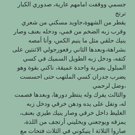
جسمي ووقفت امامهم عارية، صدوري الكبار
ترتج
يقطر من الشهوة،جاويد مسكني من شعري
وقرب زبه الضخم من فمي، ودخله بعنف وصار
ينيك حلقي مثل ما ينيم الكس، وأنا أمصه
بشراهة،وبعدها الثاني رفعورجولي الاثنتين على
كتفه، ودخل زبه الطويل السميك في كسي
المبلول بضربة واحدة عميقة، ناكني بقوة وهو
يضرب جدران كسي الملتهب حتى احسست
وضل لرحمي،
والثالث يفرك وله ينتظر دورها، وبعدها فصمت
له، وتفل على يده ودهن خرقي ودخل زبه
الغليظ داخل خرقي وصار ينيك طيزي بعنف،
يمزقه ويوجعني ويخليني أرتجف من اللذة،
صاروا الثلاثة ا ينيكوني في الثلاث فتحات مع