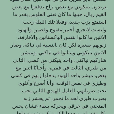
يريدون ينيكوني مع بعض، راح يدفعوا مع بعض
القيم ريال، حينها ما كان تعني الفلوس بقدر ما
استمتع بزب جديد، وفعلا تلك الليلة رحت
ولبست لانجري أحمر مفتوح وقصير، والهنود
الاثنين ما كانوا بنفس الباكستانين والافارقة،
زبوبهم صغيرة لكن كان بالنسبة لي نياكة، وصار
الاثنين ينيكوني ويتنابوا في نياكتي، ومبشر
شاركهم نياكتي، واحد ينيكني من كسي، الثاني
من طيزي، الثالث في فمي،، وأحيانًا اثنين مع
بعض، مبشر واحد الهنود يدخلوا زبهم في كسي
وطيزي في نفس الوقت، وأنا أصرخ وأتلوى
تحت ضرباتهم، العامل الهندي الثاني يحب
يضرب طيزي لحد ما تحمر، ثم يحشر زبه
المنحني في خرقي ويحركه ببطء عشان يحس
بكل تفصيله، وبعدها الكل سكين شهوته داخل