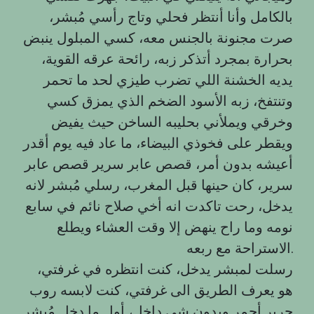
بالكامل وأنا أنتظر فحلي وتاج رأسي مُبشر،
صرت مجنونة بالجنس معه، كسي المبلول ينبض
بحرارة بمجرد أتذكر زبه، رائحة عرقه القوية،
يديه الخشنة اللي تضرب طيزي لحد ما تحمر
وتنتفخ، زبه الأسود الضخم الذي يمزق كسي
وخرقي ويملأني بحليبه الساخن حيث يفيض
ويقطر على فخوذي البيضاء، ما عاد فيه يوم أقدر
أعيشه بدون أمر، قصص عابر سرير قصص عابر
سرير، كان حينها قبل المغرب، رسلي مُبشر لانه
يدخل، رحت تاكدت انه أخي صلاح نائم في سابع
نومه وما راح ينهض إلا وقت العشاء ويطلع
الاستراحة مع ربعه.
رسلت لمبشر يدخل، كنت انتظره في غرفتي،
هو يعرف الطريق الى غرفتي، كنت لابسه روب
حرير أحمر وبدون شي داخل، أول ما دخل مُبشر