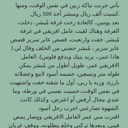
بأني جربت نياكة زبين في نفس الوقت، ومنها
كسبت ألف ريال ومبشر أخذ 500 ريال.
،بعد يومين، كالعادة رحت غرفة مُبشر، دخلت
الغرفة وهناك لقيت عامل افريقي في غرفة
مُبشر، خفت وارتعبت، قصص عابر سرير قصص
عابر سرير ، مُبشر حضني من الخلف وقال لي (
هاذا عمر،، يريد ينيك ويدفع فلوس)، العامل
الافريقي عمر، طويل أطول من مُبشر يمكن
طوله متر وتسعين، جسمه أسود لامع وعضلاته
بارزة، وزبه يا ربي، أول ما شفته خفت واشتهيت
في نفس الوقت،.حسيت نفسي في ورطة، وما
عندي مجال أرفض أو اعترض، وكذلك كانت
الشهوة تصارعني اجرب رجل أسود.
اقترب مني عمر العامل الافريقي ووصار يمص
فيني، وبعدها تركني وخلع بنطلونه، ووقف عريان