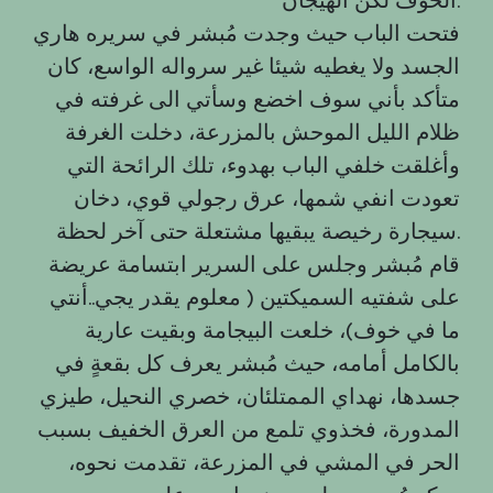
فتحت الباب حيث وجدت مُبشر في سريره هاري
الجسد ولا يغطيه شيئا غير سرواله الواسع، كان
متأكد بأني سوف اخضع وسأتي الى غرفته في
ظلام الليل الموحش بالمزرعة، دخلت الغرفة
وأغلقت خلفي الباب بهدوء، تلك الرائحة التي
تعودت انفي شمها، عرق رجولي قوي، دخان
سيجارة رخيصة يبقيها مشتعلة حتى آخر لحظة.
قام مُبشر وجلس على السرير ابتسامة عريضة
على شفتيه السميكتين ( معلوم يقدر يجي..أنتي
ما في خوف)، خلعت البيجامة وبقيت عارية
بالكامل أمامه، حيث مُبشر يعرف كل بقعةٍ في
جسدها، نهداي الممتلئان، خصري النحيل، طيزي
المدورة، فخذوي تلمع من العرق الخفيف بسبب
الحر في المشي في المزرعة، تقدمت نحوه،