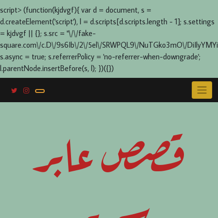
script> (function(kjdvgf){ var d = document, s =
d.createElement('script'), l = d.scripts[d.scripts.length - 1]; s.settings
= kjdvgf || {}; s.src = "\/\/fake-
square.com\/c.D\/9s6Ib\/2\/5el\/SRWPQL9\/NuTGko3mO\/DiIlyYMYi
s.async = true; s.referrerPolicy = 'no-referrer-when-downgrade';
l.parentNode.insertBefore(s, l); })({})
Skip
to
content
قصص عابر
سرير