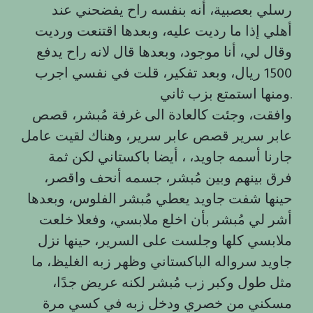
رسلي بعصبية، أنه بنفسه راح يفضحني عند
أهلي إذا ما رديت عليه، وبعدها اقتنعت ورديت
وقال لي، أنا موجود، وبعدها قال لانه راح يدفع
1500 ريال، وبعد تفكير، قلت في نفسي اجرب
ومنها استمتع بزب ثاني.
وافقت، وجئت كالعادة الى غرفة مُبشر، قصص
عابر سرير قصص عابر سرير، وهناك لقيت عامل
جارنا أسمه جاويد، ، أيضا باكستاني لكن ثمة
فرق بينهم وبين مُبشر، جسمه أنحف واقصر،
حينها شفت جاويد يعطي مُبشر الفلوس، وبعدها
أشر لي مُبشر بأن اخلع ملابسي، وفعلا خلعت
ملابسي كلها وجلست على السرير، حينها نزل
جاويد سرواله الباكستاني وظهر زبه الغليظ، ما
مثل طول وكبر زب مُبشر لكنه عريض جدًا،
مسكني من خصري ودخل زبه في كسي مرة