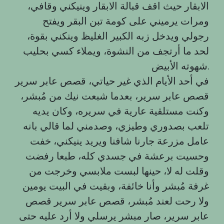
الابقار حيث اقف قبالة الابقار وينيكني وقافي،
ومرات يرميني على كومة تبن البقر ويفتح
رجولي ويدخل زبه الكبير الغليظ وينكني بقوة،
لحد ما أرتجف من النشوة، ويملاء كسي بحليب
شهوته الأبيض.
في أحد الأيام الذي غير حياتي، قصص عابر سرير
قصص عابر سرير، بعدما شبعت نيك من مُبشر،
وكنت مستلقية عارية في سريره، وكان يديه
تلعب بصدوري وطيزي، وصدمني لما قالي بانه
عامل مزرعة جارنا شافنا ويريد ينيكني، خفت
وحسيت برعشة في جسدي كله، طبعا رفضت
وقلت له لا، حينها لبست ملابسي وخرجت من
غرفة مُبشر وأنا خائفة، وبقيت في البيت يومين
ولا رحت لعند مُبشر، قصص عابر سرير قصص
عابر سرير، صار مبشر يرسلي ولا أرد عليه حتى