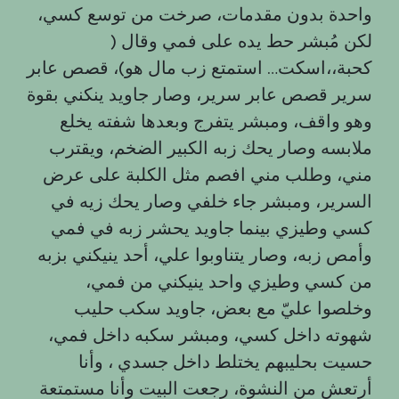
واحدة بدون مقدمات، صرخت من توسع كسي،
لكن مُبشر حط يده على فمي وقال (
كحبة،،اسكت… استمتع زب مال هو)، قصص عابر
سرير قصص عابر سرير، وصار جاويد ينكني بقوة
وهو واقف، ومبشر يتفرج وبعدها شفته يخلع
ملابسه وصار يحك زبه الكبير الضخم، ويقترب
مني، وطلب مني افصم مثل الكلبة على عرض
السرير، ومبشر جاء خلفي وصار يحك زيه في
كسي وطيزي بينما جاويد يحشر زبه في فمي
وأمص زبه، وصار يتناوبوا علي، أحد ينيكني بزبه
من كسي وطيزي واحد ينيكني من فمي،
وخلصوا عليّ مع بعض، جاويد سكب حليب
شهوته داخل كسي، ومبشر سكبه داخل فمي،
حسيت بحليبهم يختلط داخل جسدي ، وأنا
أرتعش من النشوة، رجعت البيت وأنا مستمتعة