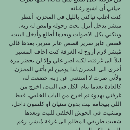
حياتي أن اشبع رغباته.
كنت اغلب نياكتي بالليل في المخزن، أنتظر
مبشر يدخل أنزل تحت رحوله وامص له زبه،
وينكني بكل الاصوات وبعدها أطلع وأدخل البيت،
قصص عابر سرير قصص عابر سرير، بعدها قالي
مُبشر لازم أروح له الغرفة كنت اخاف المسير
ليلاً الى غرفته، لكنه اصر علي وإلا لن يحضر مرة
أخرى الى المخزن،لذا يومين لم يأتني المخزن،
ولأني صرت لا استغنى عن زبه، خضعت له،
كالعادة بعدما ينام الكل في البيت، اخرج من
غرفتي بهدوء ثم اخرج من الباب الخلفي، فقط
اللي ببيجامة بيت بدون ستيان او كلسون داخل،
ومشيت في الحوش الخلفي للبيت وبعدها
شفيت طريقي المظلم الى غرفة مُبشر، رغم
الخوف لكن الهيجان.