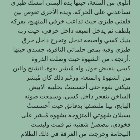
اتلوى من المتعة، حينها يده اليمنى امسك طيزي
تساعدني على الحركة، ويده الأخرى تغوص بين
فلقتي طيزي حيث تداعب خرقي المتهيج، يفركه
بلطف ثم يدخل اصبعه داخل خرقي، حيث زبه
ينيك كسي واصبعه تدخل وتخرج داخل خرق
طيزي وفيه يمص حلماتي النافرة، جسدي حينها
أرتجف من الشهوة حيث وصلت الذروة،
كسي ينقبض حول وله مُبشر بقوة، اتشنج وائين
من الشهوة والمتعة، ورغم ذلك كان مُبشر
ينيكني بقوة حتى أحسستُ بحليبه الابيض
الساخن ينفجر داخل كسي، وسمعت صوته
الهايج، بينا ملتصقيا بدقائق حيث أحسستُ
بسيلان شهوتي المتزوجة بشهوة مُبشر على
فخوذي، مصصنُ شفتيه ثم قمت ولبست
البيجامة وخرجت من الغرفة في ذلك الظلام