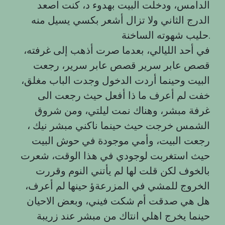
الدامس، ودخلت البيت بهدوء د، كنت اصعد
الدرج الثاني ولا تزال أشعر بكسي يسيل منه
حليب شهوته الساخنة.
في أحد الليالي، بعدما صرت أذهب إلى غرفته،
قصص عابر سرير قصص عابر سرير، رجعت
البيت وحينما أردت الدخول وجدت الباب مغلق،
خفت لم أعرف ما ذا أفعل حيث رجعت الى
غرفة مبشر، وهناك نمت ليلتي، ومن شروق
الشمس خرجت حيث حينما ناكني مبشر نيك ،
رجعت البيت، وأمي موجودة في حوش البيت
حيث استغربت لوجودي في هذا الوقت، شعرت
بالخوف لكن قلت لها لم يأتني النوم وقررت
الخروج للمشي في المزرعةؤ حينها لم أعرف،
هل هي صدقت أم شكت فيني، وبعض الاحيان
حينما يخرج اهلي انتاك من مبشر عند زريبة