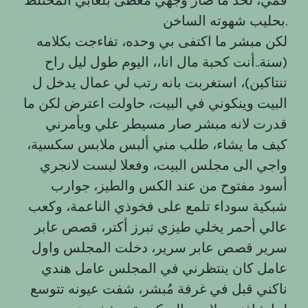
بحليب شهوته الساخن.
لكن مبشر ما اكتفى بي وحده، تفاءجت بكلامه
(سنة..أنت كحبة مال انا،، اليوم طول ليل راح
تنتاكين)، استغربت بانه رتب لي عمال يدخل ل
البيت وينكوني في البيت، حاولت اعترض لكن ما
قدرت لانه مبشر صار مسيطر علي ويأمرني
كيف ما يشاء، طلب مني ألبس ملابس سكسية،
واجي الى مجلس البيت، وفعلا لبست لانجري
أسود مفتوح من عند الكس والطيز، جوارب
شبكية سوداء تلمع على فخوذي الناعمة، وكعب
عالي أحمر يخلي طيزي تبرز أكتر، قصص عابر
سرير قصص عابر سرير، دخلت المجلس واول
عامل كان ينتظرني في المجلس عامل هندي
ناكني قبل في غرفة مُبشر، شفت عيونه تتوسع