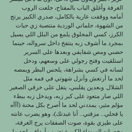
الغرفة وأغلق الباب بالمفتاح، خلعت الروب
أمامه ووقفت عارية بالكامل، صدري الكبير يرتج
من الشهوة، حلماتي الوردية منتصبة زي حبات
الكرز، كسي المحلوق يلمع من البلل اللي يسيل
بمجرد ما أشوف زبه ينتفخ داخل سرواله، حينما
حضني ومص شفايفي وبعدها على السرير
استلقيت وفتح رجولي على وسعهم، ودخل
لسانه في كسي بشراهة، يلحس البظر ويمصه
لحد ما أرتعش وأنزل شهوتي في فمه مثل
الشلال. وبعدين يقلبني، يتفل على خرقي الصغير
اللي صار متعود على كبر زبه، ويدخل زبه ببطء
مؤلم مثير، يمددني لحد ما أصرخ بكل محنة (آآآه
يا فحلي… مزقني… أنا عبدتك)، وهو يضرب عانته
على طيزي بقوة، صوت الصفقات يرج الغرفة،
وخصيانه السوداء الكبيرة تضرب أردافي لحد ما