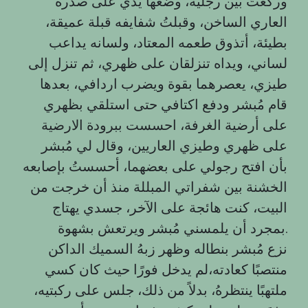
وركعتُ بين رجليه، وضعها يدي على صدره
العاري الساخن، وقبلتُ شفايفه قبلة عميقة،
بطيئة، أتذوق طعمه المعتاد، ولسانه يداعب
لساني، ويداه تنزلقان على ظهري، ثم تنزل إلى
طيزي، يعصرهما بقوة ويضرب اردافي، بعدها
قام مُبشر ودفع اكتافي حتى استلقي بظهري
على أرضية الغرفة، احسست ببرودة الارضية
على ظهري وطيزي العاريين، وقال لي مُبشر
بأن افتح رجولي على بعضهما، أحسستُ بإصابعه
الخشنة بين شفراتي المبللة منذ أن خرجت من
البيت، كنت هائجة على الآخر، جسدي يهتاج
بمجرد أن يلمسني مُبشر ويرتعش بشهوة.
نزع مُبشر بنطاله وظهر زبهُ السميك الداكن
منتصبًا كعادته،لم يدخل فورًا حيث كان كسي
ملتهبًا ينتظرهُ، بدلاً من ذلك، جلس على ركبتيه،