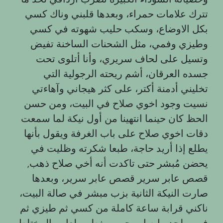
تترك علامات حمراء، وبعدها قلبني وناك كسي
بكل الاوضاع، وسكب حليب شهوته في كسي
وطيزي وفمي، مثل الشحنات الساخنة تفيض
وتسيل على لحاف سريري، وأنا أتلوى تحت
جسده العرقان، أشم ريحته الرجولية التي
تخليني أدمنة أكتر، على كثر هيجاني وآهاءتي
نسيت وجود اخوي صلاح في البيت، ومن حسن
الحظ كان حينما انتهينا من أول نيكة لما سمعت
دقات اخوي صلاح على باب الغرفة ويقول بأنها
يطلع إذا أريد حاجة، طبعا شكرته وظليت في
يحضن مُبشر حتى تاكدت أنه أخي صلاح ذهب,
قصص عابر سرير قصص عابر سرير، وبعدها
صارت النيكة الثانية بزب مبشر في صالة البيت،
ناكني قرابة ساعة كاملة من كسي ثم طيزي ثم
فمي، لحد ما صار وجهي مغطى بلعابي المختلط