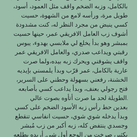
بالكامل، وزبه الضخم واقف مثل العمود، أسود،
طويل مرة، ورأسه لامع من الشهوة، حسيت
كسي ينبض من مجرد النظر له، كنت مشدودة
أشوف زب العامل الافريقي عمر، حينها حسيت
بمبشر وهو بدأ يخلع لي ملابسي بهدوء، يبوس
رقبتي ويداعب صدري، والعامل الافريقي عمر
واقف يشوفني ويحرك زبه بيده،ولما صرت
عارية بالكامل، عمر قرّب وبدأ يلمسني بإيديه
الخشنة، رفعني بسهولة وحطني على السرير،
فتح رجولي بعنف، وبدأ يداعب كسي بأصابعه
الطويلة لحد ما صرت أتأوه بصوت عالي.
بعدين حط رأس زبه الأسود الضخم على كسي
وبدأ يدخله شوي شوي، حسيت انفاسي تنقطع
وجسدي ينتفض كله، زبه أكبر من زب مُبشر
بكثير، صرخت من الوجع أول شي, أريده يطلعه