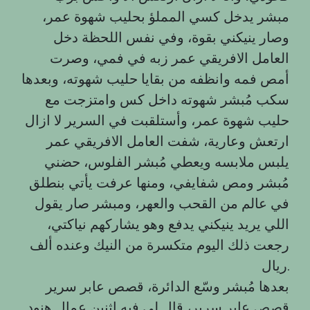
مبشر يدخل كسي المملؤ بحليب شهوة عمر،
وصار ينيكني بقوة، وفي نفس اللحظة دخل
العامل الافريقي عمر زبه في فمي، وصرت
أمص فمه وانظفه من بقايا حليب شهوته، وبعدها
سكب مُبشر شهوته داخل كس وامتزجت مع
حليب شهوة عمر، وأستلقبت في السرير لا ازال
ارتعش وعارية، شفت العامل الافريقي عمر
يلبس ملابسه ويعطي مُبشر الفلوس، حضني
مُبشر ومص شفايفي، ومنها عرفت يأتي بنطلق
في عالم من القحب والعهر، ومبشر صار يقول
اللي يريد ينيكني يدفع وهو يشاركهم نياكتي،
رجعت ذلك اليوم متكسرة من النيك وعنده ألف
ريال.
بعدها مُبشر وسّع الدائرة، قصص عابر سرير
قصص عابر سرير، قال لي فيه اثنين عمال هنود