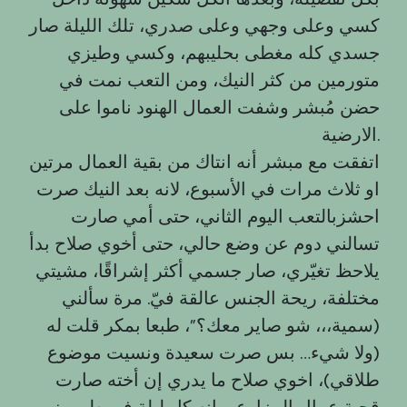
كسي وعلى وجهي وعلى صدري، تلك الليلة صار
جسدي كله مغطى بحليبهم، وكسي وطيزي
متورمين من كثر النيك، ومن التعب نمت في
حضن مُبشر وشفت العمال الهنود ناموا على
الارضية.
اتفقت مع مبشر أنه انتاك من بقية العمال مرتين
او ثلاث مرات في الأسبوع، لانه بعد النيك صرت
احشزبالتعب اليوم الثاني، حتى أمي صارت
تسالني دوم عن وضع حالي، حتى أخوي صلاح بدأ
يلاحظ تغيّري، صار جسمي أكثر إشراقًا، مشيتي
مختلفة، ريحة الجنس عالقة فيّ. مرة سألني
(سمية،،، شو صاير معك؟”، طبعا بمكر قلت له
(ولا شيء… بس صرت سعيدة ونسيت موضوع
طلاقي)، اخوي صلاح ما يدري إن أخته صارت
قحبة عمال المزارع، وإنه كل ليلة في طهي زب