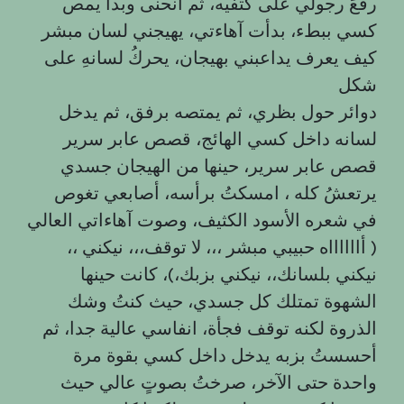
رفعَ رجولي على كتفيه، ثم انحنى وبدأ يمص
كسي ببطء، بدأت آهاءتي، يهيجني لسان مبشر
كيف يعرف يداعبني بهيجان، يحركُ لسانهِ على
شكل
دوائر حول بظري، ثم يمتصه برفق، ثم يدخل
لسانه داخل كسي الهائج، قصص عابر سرير
قصص عابر سرير، حينها من الهيجان جسدي
يرتعشُ كله ، امسكتُ برأسه، أصابعي تغوص
في شعره الأسود الكثيف، وصوت آهاءاتي العالي
( أااااااه حبيبي مبشر ،،، لا توقف،،، نيكني ،،
نيكني بلسانك،، نيكني بزبك،)، كانت حينها
الشهوة تمتلك كل جسدي، حيث كنتُ وشك
الذروة لكنه توقف فجأة، انفاسي عالية جدا، ثم
أحسستُ بزبه يدخل داخل كسي بقوة مرة
واحدة حتى الآخر، صرختُ بصوتٍ عالي حيث