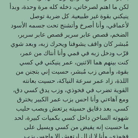
لكن ما اهتم لصرخاتي، دخله كله مرة وحدة، وبدأ
ينيكني بقوة غير طبيعية. كل ضربة توصل
لأعماقي، وأنا أصرخ وأتشنج تحت جسمه الأسود
الضخم، قصص عابر سرير قصص عابر سرير،
مُبشر كان واقف يشوفنا ويحرك زبه، وبعد شوي
قرّب ودخل زبه في فمي وأنا أنتاك من عمر،
كنت بينهم هما الاثنين، عمر ينيكني في كسي
بقوة، وأمص زب مُبشر، حسيت إني بتجنن من
اللذة، زاد عمر سرعة النياكة، حسيت بعانته
القوية تضرب في فخوذي، وزب يدق كسي دق،
ومع آهاءتي وأنا احس بزب عمر الكبير يخترق
كسي، بعد دقايق حسيته يرتعش ويصب حليب
شهوته الساخن داخل كسي بكميات كبيرة، لحد
ما حسيت إنه يفيض من كسي ويسيل على
فخوذي، وأنا لا ازال ارتعش الا واحس بزب