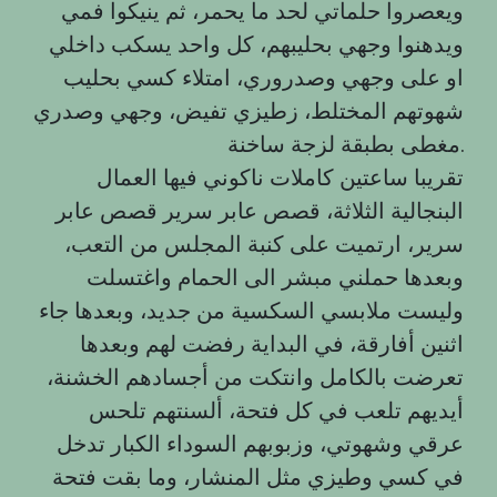
ويعصروا حلماتي لحد ما يحمر، ثم ينيكوا فمي
ويدهنوا وجهي بحليبهم، كل واحد يسكب داخلي
او على وجهي وصدروري، امتلاء كسي بحليب
شهوتهم المختلط، زطيزي تفيض، وجهي وصدري
مغطى بطبقة لزجة ساخنة.
تقريبا ساعتين كاملات ناكوني فيها العمال
البنجالية الثلاثة، قصص عابر سرير قصص عابر
سرير، ارتميت على كنبة المجلس من التعب،
وبعدها حملني مبشر الى الحمام واغتسلت
وليست ملابسي السكسية من جديد، وبعدها جاء
اثنين أفارقة، في البداية رفضت لهم وبعدها
تعرضت بالكامل وانتكت من أجسادهم الخشنة،
أيديهم تلعب في كل فتحة، ألسنتهم تلحس
عرقي وشهوتي، وزبوبهم السوداء الكبار تدخل
في كسي وطيزي مثل المنشار، وما بقت فتحة