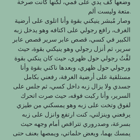
وضعها كف يدي على فمي، لكنها كانت صرخة
متعة وليست ألم.
وصار مُبشر ينيكني بقوة وأنا اتلوى على أرضية
الغرف، رافع رجولي على اكتافه وهو يدخل زبه
الكبير في كسي، قصص عابر سرير قصص عابر
سرير، ثم أنزل رجولي وهو ينيكني بقوة، حيث
لفَّتُ رجولي حول ظهري، حيث كان ينكني بقوة
ورجولي حول ظهري، وبعدها ناكني بقوة وأنا
مستلقية على أرضية الغرفة، رفعني بكامل
جسدي ولا يزال زبه داخل كسي، ثم جلس على
السرير، وأنا ركبت فوقه، حيث صرت اتحرك
لفوق وتخت على زبه وهو يمسكني من طيزي
يرفعني وينزلني، كنت ارتفع وانزل على زبه
بسرعة، وصدروري تتراقص أمام وجهه حيث
يمسك بهما، ويعض حلماتي، ويمصها بعنف حتى