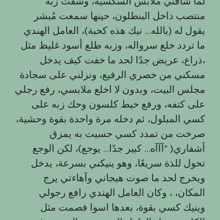
لما شافني ملابس السكسية، وشفت زبه
منتصب داخل البنطلون، حينها سمعت مُبشر
يقول له (يالله… نيك هذه كحبة)، العامل الهندي
ما تردد خلع سرواله، وزبه طلع أسود غليظ مثل
ذراع، عريض جدًا لحد ما خفت كيف يدخل،
مسكني من خصري الرفيع، ونزلني على سجادة
مجلس البيت، وبدون لا اخلع ملابسي، رفع رجلي
على كتفه، ورفع خيط كلسون وحك زبه على
كسي المبلول، ثم دخله مرة واحدة بقوة وحشية،
صرخت من تمدد كسي حسيت به يمزق
أشفاري( “آآآه… كبير جدًا… يوجع)، لكن الوجع
تحول للذة سريعًا، وهو ينيكني بسرعة، يدخل
ويخرج لحد ما صوت هيجاني وآهاءتي يرج
المكان، ، وكان العامل الهندي رافع رجولي
وينيك كسي بقوة، بعدها اسوا فصمت مثل