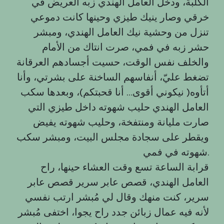
الكلبة، ودخل العامل الهندي زبه العريض في
خرقي وصار ينيك طيزي وحينها كانت دموعي
تنزل من وحشية نيك العامل الهندي، ومبشر
حشر زبه في فمي، صرت انتاك من الأمام
والخلف نفس الوقت، حسيت أجسادهم العرقانة
تضغط عليّ، أنفاسهم الساخنة على بشرتي، وأنا
أتأوه( نيكوني أقوى… أنا قحبتكم)، وبعدها سكب
العامل الهندي حليب شهوته داخل طيزي التي
صارت مليانة ومنتفخة، وحليب شهوته يفيض
ويقطر على سجادة مجلس البيت، ومبشر سكب
شهوته في فمي.
قرابة الساعة تسع وقت العشاء حينها، راح
العامل الهندي، قصص عابر سرير قصص عابر
سرير، كنت منهك وقال لي مُبشر ارتب نفسي
لأنه فيه عمال زبائن جدد راح يجوا، اختفى مُبشر