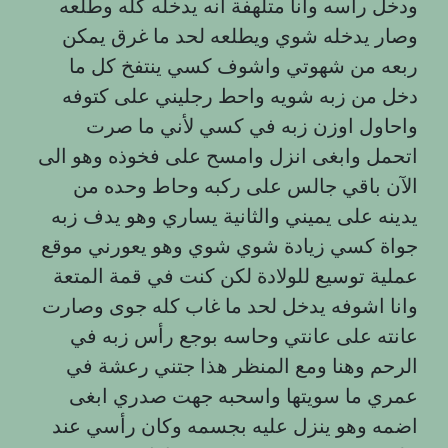
ودخل رأسه وأنا متلهفة أنه يدخله كله وطلعه
وصار يدخله شوي ويطلعه لحد ما غرق يمكن
ربعه من شهوتي واشوف كسي ينتفخ كل ما
دخل من زبه شويه واحط رجليني على كتوفه
واحاول اوزن زبه في كسي لأني ما صرت
اتحمل وابغى انزل وامسح على فخوذه وهو الى
الآن باقي جالس على ركبه وحاط وحده من
يدينه على يميني والثانية يساري وهو يدف زبه
جواة كسي زيادة شوي شوي وهو يعورني موقع
عملية توسيع للولادة لكن كنت في قمة المتعة
وانا اشوفه يدخل لحد ما غاب كله جوى وصارت
عانته على عانتي وحاسه بوجع رأس زبه في
الرحم وهنا ومع المنظر هذا جتني رعشة في
عمري ما سويتها واسحبه جهت صدري ابغى
اضمه وهو ينزل عليه بجسمه وكان رأسي عند