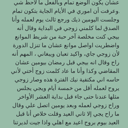
عشان يكون الوضع تمام وبالفعل ما لاحظ شي
وعرفت أن اموري في الأيام الجاية بتكون تمام.
وجلست اليومين ذيك ورجع ثالث يوم لعمله وأنا
الصدق لما كلمني زوجي في البداية وقال أنه
بيجي كنت مخلصة آخر حبة من شريط الموانع
واضطريت اواصل موانع عشان ما تنزل الدورة
لأن زوجي جاي، واكيد تعبان ويبغاني ، المهم أنه
راح وقال انه بيجي قبل رمضان بيومين عشان
المقاضي وكذا وأنا ما عاد كلمت زوج أختي لأني
حاسه اني مكتفية نيك الفترة هذه وصار زوجي
يروح لعمله أقل من خمسة أيام ويجي يجلس
مثلها عندنا حتى جاء قبل بداية العشر الأواخر
وراح زوجي لعمله وبعد يومين اتصل علي وقال
ما راح يجي إلا ثاني العيد وقلت خلاص أنا قبل
العيد بيوم بروح اعيد مع اهلي واذا جيت لديرتنا