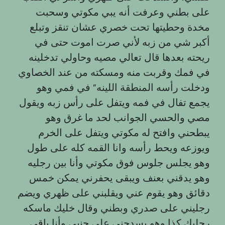
على بطني وعرفت أنه يبي مكوتي وسحبت
مخدة وحطيتها تحت خصري عشان تنقز وتبلع
أكبر شي من زبه لأني صرت اموت حتى في
ريحته بعدها قال تعالي مصيه وحاولي تدخلينه
في فمك وقربت منه ومسكته من عند الخصاوي
ودخلت رأسه المنطقة اللينه” في فمي وهو
يجمع تفال في فمه ويتفل على رأس زبه ويقول
مصي والحسي الجوانب لحد ما غرق وهو
يبطحني وافتح له مكوتي ويتفل على الخرم
ويوزعه ويحط رأسه وانا القمه كله على طول
وهو يجلس جلوس فوق مكوتي وأنا بين رجليه
وهو يدقني بعنف ويبقى يحفرني يمكن خمس
دقائق وهو يقوم عني ويقلبني على ظهري ويضم
رجليني على صدري وبطني وقال خليك ماسكه
رجليك كذا وهو يسدحني على جنبي وأنا باقي