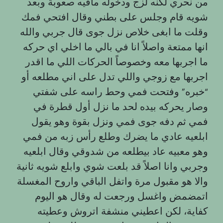
من نحري لكنه لزج ودخوله مافيه صعوبة وبعد
شويه قام وجلس على بطني وقال افتحي فمك
وقلت ما ابغى خلاص نزل جوى قال جربي والله
انها ممتعة واصلاً انا في بالي ما اخلي اي حركه
ما اجربها معه وخصوصاً الحركات اللي ما اقدر
اجربها مع زوجي واللي تدل على اني مطلعه أو
“خبره” وفتحت فمي وحط راسه على شفتي
وصار يحركه بيده لحد ما نزل أول قطرة في
فمي ثم دفه جوى فمي ونزل بقوة وهو يقول
ابلعيه عادي ما يضرك وطلع رأس زبه من فمي
وهو معبيه عاد بيطلعه من شدوقي وقال ابلعيه
وجربي وانا اصلاً قد بلعت شوي وابلع شويه ثانية
والا هو مقبول مرة واتفل الباقي واروح المغسلة
اتمضمض واغسل ورجعت له وقال هو اليوم
كفاية، لكن اعطيني منشفة اتروش وعطيته