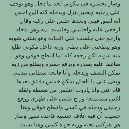
وصار يحشره في مكوتي لحد ما دخل وهو يوقف
على رجليه ويصير ينزل ويدخله كله الين احس
انه لصق فيني وبعدها جلس على ركبه وقال
ارجعي عليه واجلسي وجلست يمه وهو يدخله
وارجع حتى جلست على افخاذه وهو يثبتني شويه
وهو يبطحني على بطني وزبه داخل مكوتي طلع
منه شويه لكن رجعه كله لما انبطح فوقي وهو
ضاغط عليه بصدره ويرفع خصره ويطلع من زبه
يمكن النصف ويدخله وأنا فاتحه شطايي بيديني
وبقى على ذا الحال يمكن خمس دقائق بعدها
قام عني وانا يادوب اتنفس من ضغطه وثقله
لكني مستمتعة وراح قلبني على ظهري ورفع
رجليني ودخله في كسي وانبطح فوقي وهنا
حسيت أن فيه علاقه جنسيه قاعدة تصير وصار
هو يفركني تحته وزبه جواة كسي وهنا بديت