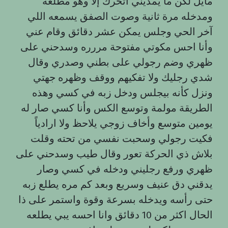
مايل لكن ما يمديني اتحرك إلا وهو مطلعه
ومدخله مرة ثانية وصوت الصفق يسمعه اللي
آخر الحي وجلس يمكن عشر دقائق وقام عني
وأنا احس مكوتي مفتوحة مررره وسدحني على
ظهري وضم رجولي على بطني وصدري وقال
شدي رجليك ولا تفكيهم ووقف وظهره جهتي
ونزل كأنه بيجلس ودخل زبه في كسي وهذه
الطريقة مولمة وتوسع الكس وأنا كسي صار له
يومين متوسع وأخاف زوجي يلاحظ ولا ارادياً
فكيت رجولي وسحبت نفسي من تحته وقلت
بلاش ذي الحركة تعور وقال طيب وسدحني على
ظهري ورفع رجليني ودخله في كسي وصار
يدقني دق عنيف وسريع وبعد كم مره يطلع زبه
حتى رأسه ويدخله بسرعة وقوة واستمر على ذا
الحال اكثر من 10 دقائق وانا احسه يبي يطلعه