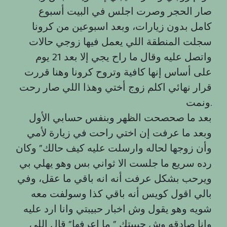
صار الحجر وصرت اجلس في البيت أسبوع
کامل بدون زيارات، وبعد اسبوعين من كرونا
سجلت المنطقة اللي يعمل فيها زوجي حالات
واتصل عليه وقال ما راح يجي إلا بعد 21 يوم
على أساس إنها كافية وتروح كرونا وهنا قررت
قرار نهائي اكلم زوج أختي وهذا اللي صار رحت
ونمت.
بعد ما صحصحت الظهر وبنفس حسابي الأول
وبعد ما عرفت إن اختي راحت في زيارة لأمي
وأن زوجها لحاله وارسلت عليه كيف حالك” وكان
رده سريع ما جلست الا ثواني بس وهو يهلي بي
ويرحب بشكل عرفت أنه انه باقي ما عقل، وفي
بالي اقول كويس أنه باقي كذا وسولفت معه
شويه وهو يقول وش اخبار حبيبتي وانا ارد عليه
وانا صادقه وش حبيبتك ” ما اعرفها” قال اللي