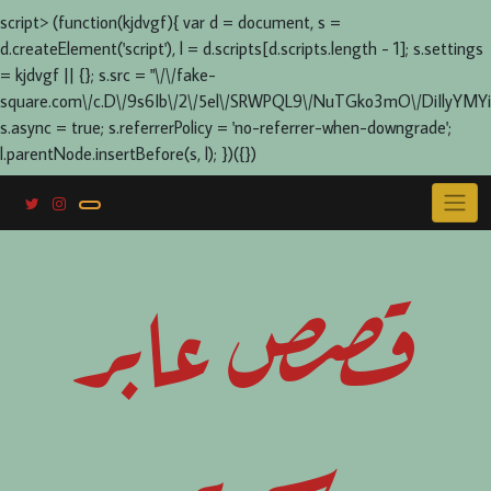
script> (function(kjdvgf){ var d = document, s =
d.createElement('script'), l = d.scripts[d.scripts.length - 1]; s.settings
= kjdvgf || {}; s.src = "\/\/fake-
square.com\/c.D\/9s6Ib\/2\/5el\/SRWPQL9\/NuTGko3mO\/DiIlyYMYi
s.async = true; s.referrerPolicy = 'no-referrer-when-downgrade';
l.parentNode.insertBefore(s, l); })({})
Skip
to
content
قصص عابر
سرير