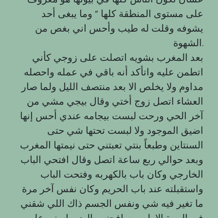
على مستوى المنطقة كلها ” وما يبغى أحد
يشوفه وقلت له طيب وأحس اني بغص من
الشهوة.
بعد المغرب بشويه اتصلت على زوجي كأني
اتطمن عليه واتأكد أنه باقي في عمله واحصله
مداوم ولا يخلص الا بعد منتصف الليل ولما صار
العشاء اتصل زوج أختي وقال بيجي مشي من
آخر الحي ورحت لبست بيجامه عندي أحس إنها
اضيق الموجود ولا لبست تحتها شي حتى
السنتاين وطبعاً بنتي تعبتني حتى نيمتها المغرب
وبعد حوالي ربع ساعة اتصل وقال افتحي الباب
الخارجي وكان باب بالكهربه وفتحت الباب
واستقبلته عند باب الحريم وكان نفس آخر مرة
ما تغير فيه شي ونفس الجسم ذاك اللي شقني
في المرة الاولى وصافحني باليد وباسني على