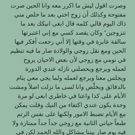
وصرت اقول ليش ما اكرر معه وانا الحين صرت
مفتوحة وكذلك أن زوج اختي بعد ما خلص مني
ذاك اليوم قالي كلمه قال ابغى انيكك بعد ما
تتزوجين” وكان يقصد كسي مع إني اعتبرتها
سالفة عابرة في وقتها إلا أني رجعت أفكر فيها
الحين ومع نقل زوجي والولادة صار ما فيه تنظيم
في نومي مع زوجي لأن بعض الاحيان يروح
لعمله ويرجع ويحصلني نازله عندي الدورة
ويجلس معنا ويرجع لعمله ولما يجي معي ينام
بالدقائق ويخلّص وانا لسى ما نزلت اصلاً ومشت
الأيام على كذا واعنا في خاطري ابغى لو مرة
وحدة يكون عندي اكتفاء من النيك وقلت يمكن
مع الأيام تضبط الامور ولكنها على نفس الرتم
طبعاً حياتي الثانية مع زوجي جداً جداً ممتازة ولا
فيه يوم صار بيننا مشاكل والله الحمد لكن في