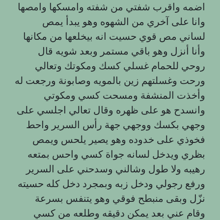
اضمه واقرب شفتي من شفته وامسكها وامصها
وانا على آخري من الشهوه وهو يبدأ يمص
لساني مص قوي حسيت انه بيخلعها من مكانها
وأنا أنزل وهو باقي مستمر وبعد شويه قال
روحي للحمام غسلي كسك ومكوتك وتعالي
ورحت وغسلتهم زين بالمويه وصابونة ورجعت له
وأخذت المنشفة ومسحت كسي ومكوتي
وانسدح هو على ظهره وقال تعالي اجلسي على
وجهي بكسك ووجهي جهة رأس السرير واحط
فخوذي على خدوده وهو يصير يلحس ويمص
بظري ويدخل لسانه جواة كسي واحس بمتعه
رهيبه ولا طول وشالني وسدحني على السرير
ورفع رجولي ودخل زبه وبمجرد دخل كله حسيته
نزّل وبقى منبطح فوقي وهو يتنفس بسرعة
وقام عني بعد يمكن دقيقه وطلعه من كسي