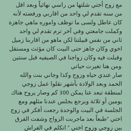
مع زوج أختي شلتها من راسي نهائياً وبعد اقل
من سنه تقدم لي واحد من اقاربي ورفضته لأنه
كان عاطل ولسى ما توظف واموره ماهي جاهزة
وكملت جامعتي وفي آخر ترم تقدم لي واحد
ثاني من نفس قبيلتنا لكن ماهو من اقاربنا زميل
اخوي وكان جاهز حتى البيت كان مؤثث ومستقل
وقبلت فيه وكان زواجنا في الصيفيه قبل سنتين
ومن هنا تغيرت حياتي.
صار عندي حياه وزوج وكذا وجاني بنت والله
الحمد وبعد الولادة بأشهر نقلوا عمل زوجي
لمنطقة تبعد عنا يمكن 300 كم وصار يروح هناك
يومين أو ثلاثة ويرجع يجلس عندنا مثلهم ومع
الجلسة في البيت والوحدة رجعت أفكر في زوج
اختي “طبعاً بعد ماجربت الزواج وشفت الفرق
بين زوجي وزوج اختي ” اتكلم في الفراش