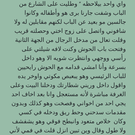
واي واحد بيلاحظه ” وطليت على الشارع من
الباب وشفت جارنا برى هو وأطفاله وكانوا
جالسين مو بعيد عن الباب لكنهم مقابلين له ولا
شافوني واتصل على زوج اختي وحصلته قريب
وقلت تعال من مدخل الرجال من الجهة الثانية
وفتحت باب الحوش وكنت لافه شيلتي على
رأسي ووجهي وانتظرت شويه الا وهو داخل
بسرعة وأنا امشي قدامه مع الحوش رايحيين
للباب الرئيسي وهو يبعبص مكوتي واوخر يده
واقول داخل وريني شطارتك ودخلنا البيت وعلى
الغرفة مباشرة لأنه مستعجل وانا بعد اخاف احد
يجي احد من اخواني وفصخت وهو كذلك وبدون
مقدمات سدحني وحط ريق ودخله في كسي
وكان خلاص متعود وانبطح فوقي وهو يشفشف
ولا طول وقال وين تبين انزل قلت في فمي لأني