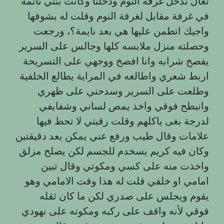
تعال ندخل غرفة النوم ودخلنا وكانت بنتي نائمة
في غرفة مقابل لغرفة النوم وقلت له بشوفها
واجيك اتطمن عليها هي بعد نايمة؟، ورجعت
وحصلته منزل ملابسه كلها وجالس على السرير
يفصخ شرابه وانا افصخ ووجهي على التسريحة
اربط شعري واطالعه في المراية يطالع الخلفية
وطلعت على السرير وسدحني على ظهري
وانبطح فوقي واخذ يمص لساني وشفايفي
لدرجة بغى ياكلهم وقلت رقبتي لا تحط فيها
علامات وقال طيب ورفع عني يمكن بعد دقيقتين
وكان فيه كريم يسخدم للجسم لكن يصلح مزلق
واخذت منه على كسي ومكوتي وقال تبين
امامي او خلفي قلت له هذا وقت الامامي وهو
يقوم ويجلس على صدري لكن ما كان ثقله
فوقي لأنه واقف على ركبه ومكوته على نهودي