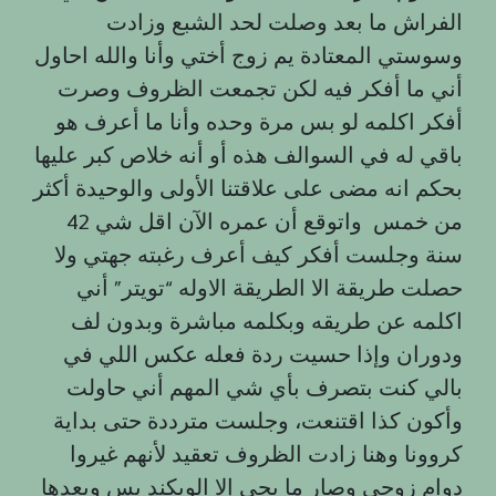
الفراش ما بعد وصلت لحد الشبع وزادت
وسوستي المعتادة يم زوج أختي وأنا والله احاول
أني ما أفكر فيه لكن تجمعت الظروف وصرت
أفكر اكلمه لو بس مرة وحده وأنا ما أعرف هو
باقي له في السوالف هذه أو أنه خلاص كبر عليها
بحكم انه مضى على علاقتنا الأولى والوحيدة أكثر
من خمس واتوقع أن عمره الآن اقل شي 42
سنة وجلست أفكر كيف أعرف رغبته جهتي ولا
حصلت طريقة الا الطريقة الاوله “تويتر” أني
اکلمه عن طريقه وبكلمه مباشرة وبدون لف
ودوران وإذا حسيت ردة فعله عكس اللي في
بالي كنت بتصرف بأي شي المهم أني حاولت
وأكون كذا اقتنعت، وجلست مترددة حتى بداية
كروونا وهنا زادت الظروف تعقيد لأنهم غيروا
دوام زوجي وصار ما يجي إلا الويكند بس وبعدها