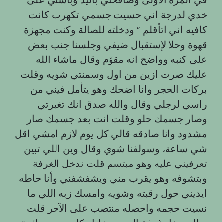
خدي لدرجة اني حسيت جسمي تكهرب كانت
كافيه اني اتأقلم ” ودخلته للصالة وكنت مجهزة
قهوة وحلا لإستقبال ضيفي وجلسنا جنب بعض
على كنبه وواضح انه مقوّم وقال ماشاء الله
عليك صرت ازین من اول وسمنتي شويه وقلت
بركات الحجر وانا اضحك وهو يتأمل فيني من
راسي لرجلي وقال والله صدق انك تغيرتي
وصار جسمك حلو وقلت انت بعد جسمك صار
مشدود وانا صادقه قالي كل يوم لازم امشي اقل
شي ساعة، وسولفنا شوي وقال وين اللي تبين
تعرفيني عليه وهو مبتسم قلت ندخل الغرفة
وبتشوفه وهو يقرب مني ويشفشفني وأنا حاطه
ايديني حول رقبته وشويه وامسك زبه اللي ما
نسيت حجمه واحصله منتصب على الآخر قلت