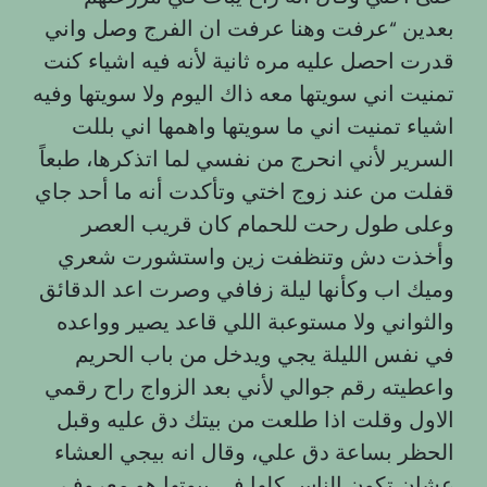
بعدين “عرفت وهنا عرفت ان الفرج وصل واني
قدرت احصل عليه مره ثانية لأنه فيه اشياء كنت
تمنيت اني سويتها معه ذاك اليوم ولا سويتها وفيه
اشياء تمنيت اني ما سويتها واهمها اني بللت
السرير لأني انحرج من نفسي لما اتذكرها، طبعاً
قفلت من عند زوج اختي وتأكدت أنه ما أحد جاي
وعلى طول رحت للحمام كان قريب العصر
وأخذت دش وتنظفت زين واستشورت شعري
وميك اب وكأنها ليلة زفافي وصرت اعد الدقائق
والثواني ولا مستوعبة اللي قاعد يصير وواعده
في نفس الليلة يجي ويدخل من باب الحريم
واعطيته رقم جوالي لأني بعد الزواج راح رقمي
الاول وقلت اذا طلعت من بيتك دق عليه وقبل
الحظر بساعة دق علي، وقال انه بيجي العشاء
عشان تكون الناس كلها في بيوتها هو معروف