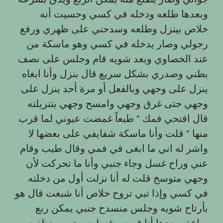
وبعدها طلعه ودخله في كسي وحسيت أنه
خلاص بينزل وطلعه وسدحني على ظهري ورفع
رجولي وصار يدخله في كسي وهو ماسكة من
عند الخصاوي وبعد شويه قام وجلس على نصف
بطني وصدري بشكل سريع قال بنزل وأنا ابغاه
ينزل على وجهي وبالفعل أو مرة أحد ينزل على
وجهي حتى غرق وجهي وامسح وجهي بتنزيلته
قال افتحي فمك ” طبعاً غمضت عيوني لما قرب
منها ” قلت وأنا ماسكة شفايفي على بعضها لا
واشر له اني ما ابغى في فمي وقال طيب وقام
عني وراح غسل وجاء جنبي وأنا ما تحركت لأن
وجهي متوسخ قلت له أنا نزلت أول من دخلته
في كسي وإذا تبي تروح خلاص أنا شبعت قال هو
بأرتاح شويه وجلس منسدح جنبي يمكن ربع
ساعة وبعدها أنا قمت وغسلت وجهي ونظفت