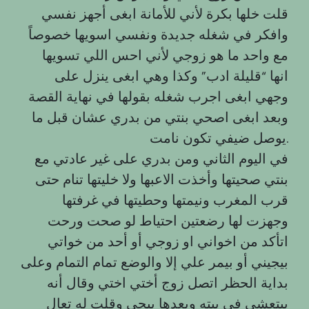
قلت خلها بكرة لأني للأمانة ابغى أجهز نفسي
وافكر في شغله جديدة ونفسي اسويها خصوصاً
مع واحد ما هو زوجي لأني احس اللي تسويها
انها “قليلة ادب” وكذا وهي ابغى ينزل على
وجهي ابغى اجرب شغله بقولها في نهاية القصة
وبعد ابغى اصحي بنتي من بدري عشان قبل ما
يوصل ضيفي تكون نامت.
في اليوم الثاني ومن بدري على غير عادتي مع
بنتي صحيتها وأخذت الاعبها ولا خليتها تنام حتى
قرب المغرب ونيمتها وحطيتها في غرفتها
وجهزت لها رضعتين احتياط لو صحت ورحت
اتأكد من اخواني او زوجي أو أحد من خواتي
بيجيني أو بيمر علي إلا والوضع تمام التمام وعلى
بداية الحظر اتصل زوج أختي اختي وقال أنه
بيتعشى في بيته وبعدها بيجي وقلت له تعال