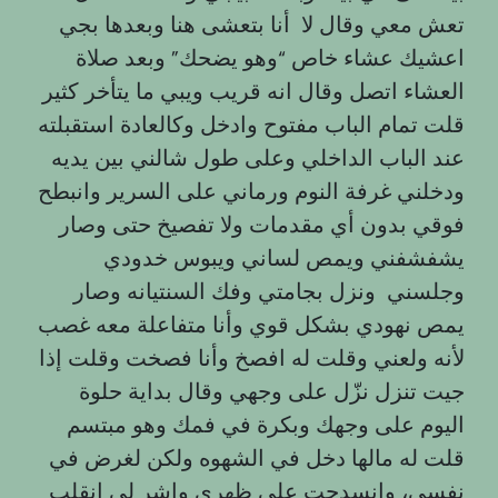
تعش معي وقال لا أنا بتعشى هنا وبعدها بجي
اعشيك عشاء خاص “وهو يضحك” وبعد صلاة
العشاء اتصل وقال انه قريب ويبي ما يتأخر كثير
قلت تمام الباب مفتوح وادخل وكالعادة استقبلته
عند الباب الداخلي وعلى طول شالني بين يديه
ودخلني غرفة النوم ورماني على السرير وانبطح
فوقي بدون أي مقدمات ولا تفصيخ حتى وصار
يشفشفني ويمص لساني ويبوس خدودي
وجلسني ونزل بجامتي وفك السنتيانه وصار
يمص نهودي بشكل قوي وأنا متفاعلة معه غصب
لأنه ولعني وقلت له افصخ وأنا فصخت وقلت إذا
جيت تنزل نزّل على وجهي وقال بداية حلوة
اليوم على وجهك وبكرة في فمك وهو مبتسم
قلت له مالها دخل في الشهوه ولكن لغرض في
نفسي، وانسدحت على ظهري واشر لي انقلب