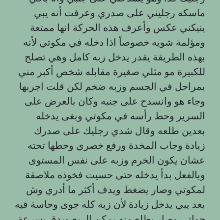
ماسكه رجليني على صدري وعرفت أنه يبي
ينيكني عكس وأعرف هذه الحركة انها ممتعة
ومؤلمة شويه خصوصاً اذا دخله في مكوتي لأنه
بهذه الطريقة يقدر يدخل زبه كامل وهي تصلح
للكبيرة مو مثلي صغيرة مقابله شخص أكبر مني
بمراحل في الجسم وزبه ضخم لكن قلت اجربها
وجاء هو وانسدح على جنبه وكان بالعرض على
السرير وحط رأسه في مكوتي وبغى يدخله
بعدين طلعه وقال شدي رجليك على صدرك
زيادة وجاب المخدة ورفع خصري وحطها تحته
عشان يكون الخرم وزبه على نفس المستوى
وبالفعل بدأ يدخله حتى حسيت فخوذه ملاصقة
لمكوتي وصار يضغط ويدف أكثر ما أدري وش
بعد يبي يدخل زيادة لأن زبه كله جوی وحاسة فيه
جواتي وصار يطلع منه يمكن الربع ويدق بسرعة