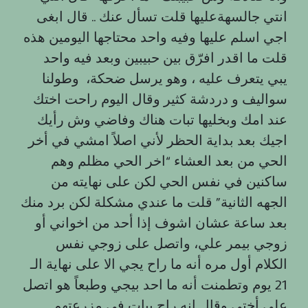
انتي جالسهةعليها قلت تسأل عنك .. قال ابغى
اجي اسلم عليها وفيه واحد محتاجها اليومين هذه
قلت ما اقدر افرّق بين حبيبين وبعد فيه واحد
يبي يتعرف عليه ، وهو يرسل ضحكة، وطولنا
سواليف و دردشة كثير وقال اليوم راحت اختك
عند امك وبخليها تبات هناك وفاضي وش رأيك
اجيك بعد بداية الحظر لأني اصلاً امشي في أخر
الحي من بعد العشاء “اخر الحي مظلم وهم
ساكنين في نفس الحي لكن على نهايته من
الجهه الثانية” قلت ما عندي مشكلة لكن برد منك
بعد ساعة عشان اشوف إذا أحد من اخواني أو
زوجي بيمر علي، واتصل على زوجي نفس
الكلام أول مره أنه ما راح يجي الا على نهاية الـ
21 يوم وتطمنت أنه ما احد بيجي وطبعاً هو اتصل
على أختي وقال انه راح يبات في مزرعتهم