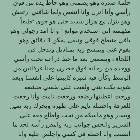
حلمة صدره وهو يضمني وهو حاط يده من فوق
رأسي وأنا انزل وانا انتفض ولما شافني ارتعش
وهو ينزل مع هزاز شديد حتى هو جوى “طبعاً
مفهمته اني استخدم موانع ” وانا امد رجولي وهو
باقي منبطح فوقي ونبقى يمكن 3 دقائق وهو
يقوم عني ويمسح زبه بمناديل وندخل في
اللحاف ويضمني بعد ما حط ذراعه تحت رأسي
ووحده من رجليه فوق خصري وحنا غرقانين من
الوسط وكأن فيه شيره كابينها على انفسنا وبعد
شويه بكت بنتي ولفيت على نفسي منشفة
ورحت اعطيتها رضعه ورجعت نامت وأنا رجعت
للغرفة واحصله نايم على ظهره ويحرك زبه يمين
ويسار وهو ماسكه من تحت واطلع معه على
السرير والحس جوانب زبه وامص رأسه لحد ما
انتصب وانا احطه في كسي واجلس عليه وانا