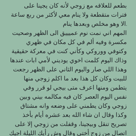
بطعم للعلاقه مع زوجي لأنه كان يجينا على
فترات متقطعة ولا ينام معي لأكثر من ربع ساعة
الا وهو مخلص وبعدها ينام.
المهم اني نمت نوم عميييق الى الظهر وصحيت
مكسرة وفيه ألم في كل مكان في ظهري
وكتوفي ووروكي وكأني كنت في معركة حقيقية
وذاك اليوم كلمت اخوي يوديني لأمي ابات عندها
وهذا اللي صار واليوم الثاني على الظهر رجعت
للبيت وكان كل هذا بعد ما اكلم زوجي منها
يتطمن ومنها اعرف متى بيجي لو قرر وفي
نفس اليوم العصر كان فيه مكالمه بيني وبين
زوجي وكان يطمني على وضعه وانه مشتاق
وكذا وقال ان شاء الله بعد عشره أيام بأخذ
تصريح تنقل وبيجينا، وقفلت من زوجي إلا على
اتصال من زوج أختي وقال وش رأيك الليلة اجيك