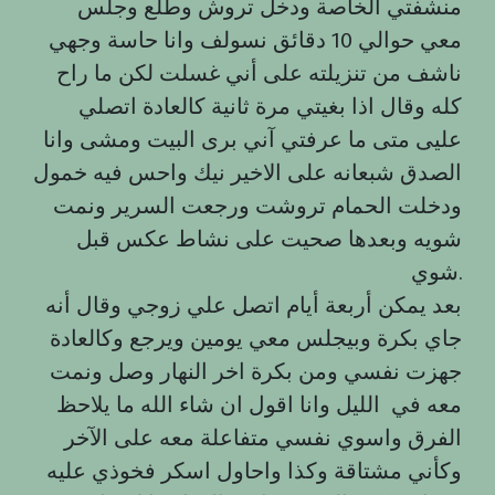
منشفتي الخاصة ودخل تروش وطلع وجلس
معي حوالي 10 دقائق نسولف وانا حاسة وجهي
ناشف من تنزيلته على أني غسلت لكن ما راح
كله وقال اذا بغيتي مرة ثانية كالعادة اتصلي
عليى متى ما عرفتي آني برى البيت ومشى وانا
الصدق شبعانه على الاخير نيك واحس فيه خمول
ودخلت الحمام تروشت ورجعت السرير ونمت
شويه وبعدها صحيت على نشاط عکس قبل
شوي.
بعد يمكن أربعة أيام اتصل علي زوجي وقال أنه
جاي بكرة وبيجلس معي يومين ويرجع وكالعادة
جهزت نفسي ومن بكرة اخر النهار وصل ونمت
معه في الليل وانا اقول ان شاء الله ما يلاحظ
الفرق واسوي نفسي متفاعلة معه على الآخر
وكأني مشتاقة وكذا واحاول اسكر فخوذي عليه