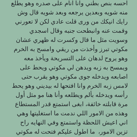
احسه بنص بطني وانا انام على صدره وهو يطلع
منه شويه وبعدين يرجعه وبعد شويه قال وش
رايك انيكك من ورى قلت عادي لكن لا تعورني
وقمت عنه وانبطحت جنبه وقال اسجدي
وسويت مثل ما قال وكسرت له ظهري عشان
مكوتي تبرز وأخذت من ريقي وامسح به الخرم
وهو يروح لدهان على التسريحة ويأخذ معه
ويمسح به زبه ويدهن لي مكوتي ويحط على
اصابعه ويدخله جوى مكوتي وهو يقرب حتى
لامس زبه الخرم وانا افتحها له بيديني وهو يحط
رأسه ويدخله بألم ويطلعه وأنا هنا مو مثل أول
مرة قابلته خائفة، ابغى استمتع قدر المستطاع
وهذه من الامور اللي ندمت ما استغليتها وهي
اني اعيش اللحظة واستمتع وفي النهايه راح
تزين الامور، ما اطول عليكم فتحت له مكوتي