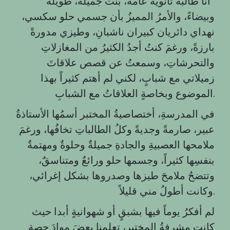
أنا طالبةَ ثانويةَ عامةَ، بنتٌ جميلةٌ، طويلةً
وبيضاءً، والأمرُ المميزُ بأن جسمي حلو سكسي،
نهداي دائريان كبيران ناشبانِ، وطيزي مدورةً
بارزةً، ورغمَ كنتُ أجدُ الكثيرُ من المغازلاتِ
والتحرشاتِ، وسمعتُ عن قصص علاقاتَ
زميلاتي مع شبابٍ، لكني لم أهتم كثيراً بهذا
الموضوع وبخاصةٍ العلاقاتُ مع الشبابِ.
في المدرسةِ، أختصاصيةُ المختبر أسمُها الأستاذةُ
عبير، صارمةً وجديةً وكلُ الطالباتِ تخافُها، ورغمَ
ملامحها العصبيةِ والجادةِ جميلةٌ وحلوةٌ ومهتمةٌ
بنفسِها كثيراً، وجسمها حلو ورائعٌ ومتناسقٌ،
وتتضحُ ملامحَ طيزها وصدروها بشكل إغرائي،
وكانت أطولُ مني قليلاً.
لم أفكرُ يوماً فيها بشبقٍ أو شهوانيةٍ أبدا حيث
كانت مشرفةُ المختبر، تعلمنا بعضَ موادَِ حصةِ