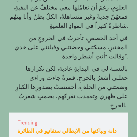
العلومِ، رغمَ أنَ تعامُلها معي مختلفٌ عن البقيةِ،
فمعهُنّ جديةً وغير متساهلةً، الكلُ يظنُ وأنا مِنهُم
شاطرةٌ كثيراً في الموادِ العلميةِ.
في أحدِ الحصصِ، تأخرتُ في الخروجِ من
المختبرِ، مسكتني وحضنتني وقبلتني على خدي
وقالت “أنتِ أشطر واحدة”.
بالنسبة لي في البدايةِ عادية، لكن تكرارها
جعلني أشعرُ بالحرجِ، فمرةٌ جاءت وراءي
وضمتني من الخلفِ، أحسستُ بصدورِها الكبارِ
على ظهري وتعمدت تفركهم، بصمتٍ شعرتُ
بالحرجِ.
Trending
دانة ونياكتها من الايطالي ستفانيو في الطائرة