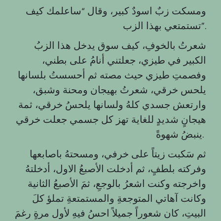
ومسكت زبٌ اسودٌ كبير، وقال “ساعلمك كيف
تستمتعي بهذا الزب”.
شعرتُ بالخوفِ، كيف سوق يدخل هذا الزبُ
الكبير في طيزي، جعلتني أنامُ على بطني،
وفصمتِ طيزي حيث مصته ثم أحسستُ بلسانها
يلحس خرقي، شعرتُ بهيجان ومحنة وشبق،
وارتعش جسدي كلهُ ولسانها يلحسُ خرقي، ثمة
هيجانٍ شديدٍ للغاية تهز كل جسمي جعلت خرقي
ينبضُ شهوةً.
ثم سَكبت زيتاً على خرفي، ومسحتهُ باصابعها
وفركته بلطفٍ، ثم أدخلت الأصبعُ الاول، أدخلتهُ
واخرجته وكنت اشعرُ بالوجعِ، ثمَ الأصبعُ الثانية
وكانت آهاتي المتوجعةِ والمستمتعةِ تملؤ كلَ
البيتِ، كان شعوراً جميلاً احسُ فيهِ لأول مرةٍ رغمَ