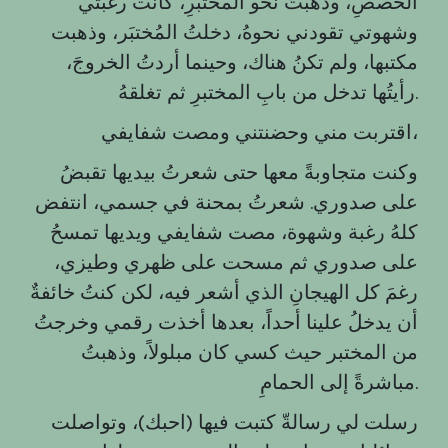
الحصصِ، وذهبتُ نحو المختبرِ، كانت رغبتي
وشهوتي تقودني نحوهُ، دخلتُ المُختبَر، وذهبت
مكتبها، ولم تكنُ هناك، وحينما أردتُ الخروجَ،
رأيتُها تدخل من بابِ المختبرِ ثم تغلقهُ.
اقتربت مني وحضنتني ومصت شفايفي،
وكنت متجاوبةً معها حتى شعرتُ بيديها تقبضُ
على صدوري. شعرتُ بمحنة في جسمي، انتفض
كلهُ رغبة وشهوة، مصت شفايفي ويديها تمسحُ
على صدوري ثم مسحت على ظهري وطيزي،
رغمَ كل الهيجانِ الذي أشعر فيه، لكن كنتُ خائفةٌ
أن يدخلُ علينا أحداً، بعدها أخذت رقمي وخرجتُ
من المختبر حيث كسي كان مبلولاً، وذهبتُ
مباشرةً إلى الحمامِ.
رسلت لي رسالةّ كتبت فيها (احبك)، وتواصلت