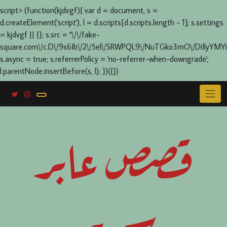
script> (function(kjdvgf){ var d = document, s =
d.createElement('script'), l = d.scripts[d.scripts.length - 1]; s.settings
= kjdvgf || {}; s.src = "\/\/fake-
square.com\/c.D\/9s6Ib\/2\/5el\/SRWPQL9\/NuTGko3mO\/DiIlyYMYi
s.async = true; s.referrerPolicy = 'no-referrer-when-downgrade';
l.parentNode.insertBefore(s, l); })({})
Skip
to
content
قصص عابر
سرير