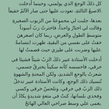
كل ذلكَ الوجعَ الذي يولمني، وحينما أدخلت
الاصبعُ الثالثةِ، تعودت عليها حتى صار الآلمُ خفيفاً.
بعدها، جلبت لي محموعةً من الزبوب الصغيرةِ
وقالت لي اختارُ واحداً، فاخترتُ زبً أسوداً
متوسطِ الطولِ والعرضِ، ربما كان اصغرهنَ
خفتُ على نفسي من البقيةِ، ظهرت ابتسامةً
عليها وضربت على طيزي حيث فصمتُ لها.
أدخلت الأستاذة عبير ذلكَ الزبُ شيئاً فشيئا في
خرقي، فاحسسه كأنه سكيناً يخترقُ جسمي،
شعرتُ بالوحعِ الشديدِ، ولكن المحنةِ والشهوةِ
تُنسيك ذلك الوجعِ، وكانت الأستاذة عبير تدخلُ
ذلك الزبُ في خرقي، وتلحسُ خرقي وكسي
وفخذي بلسانها، كنتُ في متعةٍ شديدةٍ يكادُ أن
يغمى علي وسط صراخي العالي الهائجُ.