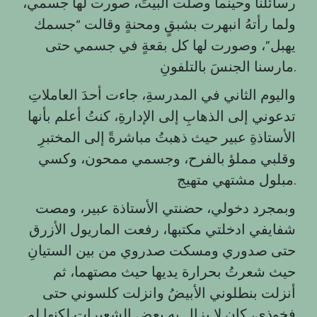
رسائلنا وحينما وصلت البيتَ، صورت لها جسمي،
ولما رأتهُ انبهرت بشبقٍ ومحنةٍ وقالت “جسمك
يهبل”، وصورت لها كل بقعةٍ في جسمي حتى
مارسنا الجنسَ بالتلفونِ.
واليوم الثاني في المدرسةِ، جاءت أحدَ العاملاتِ
تدعوني إلى الذهابِ إلى الإدارةِ، كنتُ أعلم بأنها
الأستاذةِ عبير حيث ذهبتُ مباشرةً إلى المختبرِ
وقلبي مملؤ بالفرح، وجسمي ممحون، وكسي
مبلول مشتهي متهيج.
وبمجرد دخولي، حضنتي الأستاذة عبير، ومصت
شفايفي ادخلتي مكتبها، رفعت الماريول الأزرق
حتى صدوري ومسكت صدروي من بين الستيانِ
حيث شعرتُ بحرارة يديها حيث مصتهما، ثم
أنزلت بنطلوني الأبيضُ وانزلت كلسوني حتى
فخوذي، كان لا يزال به بعض الشعيراتِ لكنها لم