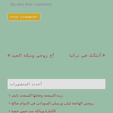
the next time I comment.
Post
أنتكَتُ في تركيا
أخ زوجي ونيكة العيد
navigation
أحدث المنشورات
زينة المبتعثة وفحلها المبتعث نايف
زوجتي الهائجة ليلي وزميلي السوداني في الدوام صالح
الأجازة ونياكة بنت عمي حصة