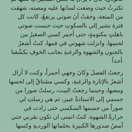
تكترثُ حيث وضعت لسانها عليه ومصته، شهقت
من المتعة، وخفتُ أنَ صوتي يرتفعُ، كانت كل
فترة تشير إلي بالسكوتِ حيث حبست صوتي
باهلتٍ مكتومةٍ، حتى أحمر كسي الصغيرُ من
لحسِها، وانزلت شهوتي في فمها، كنتُ أشعرُ
بالجنون والشهوة والرغبةِ بجانب الخوفِ يكشُفنا
أحداً.
رجعتُ الفصلَ وكانَ وجهي أحمراً، وكنت لا أزال
أشعرُ بالإثارة والرغبةِ، وكسي مشتاقٌ إلى لحسها
ومصها، وحينما رجعتُ البيت، رسلتُ صورا من
جسمي إلى الاستاذةُ عبير، ثم هي رسلتِ لي
صوراً من جسمها السكسي حتى زادت في
حرارةُ الشهوة، كنتُ اتمنى ان تكون بقربي حتي
أمصُ صدورها الكبيرة بحلماتها الورديةِ وكسها