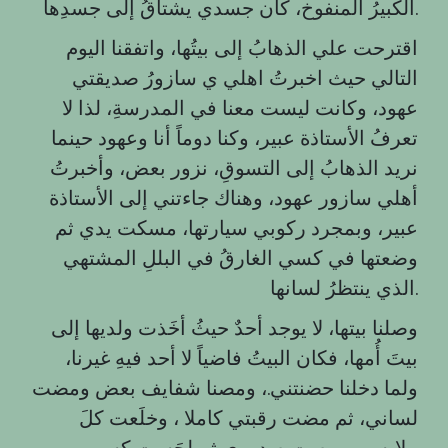
الكبيرُ المنفوخ، كان جسدي يشتاقُ إلى جسدِها.
اقترحت علي الذهابُ إلى بيتُها، واتفقنا اليوم
التالي حيث اخبرتُ اهلي ي سازورُ صديقتي
عهود، وكانت ليست معنا في المدرسةِ، لذا لا
تعرفُ الأستاذة عبير، وكنا دوماً أنا وعهود حينما
نريد الذهابُ إلى التسوقِ، نزور بعض، وأخبرتُ
أهلي سازور عهود، وهناك جاءتني إلى الأستاذة
عبير، وبمجرد ركوبي سيارتها، مسكت يدي ثم
وضعتها في كسي الغارقُ في البللِ المشتهي
الذي ينتظرُ لسانها.
وصلنا بيتها، لا يوجد أحدٌ حيثُ أخَذت ولديها إلى
بيتَ أُمها، فكان البيتُ فاضياً لا أحد فيهِ غيرنا،
ولما دخلنا حضنتني.، ومصنا شفايف بعض ومضت
لساني، ثم مضت رقبتي كاملا ، وخلَعت كلَ
ملابسي ومصت صدوري ثم لحَست كسي