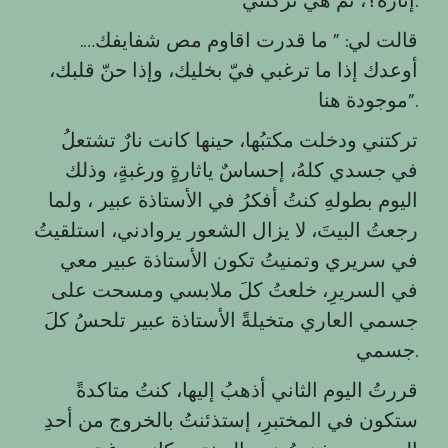
قالت لي: ” ما قدرت اقاوم مص شفايفك….
أوعدك إذا ما ترغبي فيّ بخليك، وإذا حنّ قلبك،
موجودة هنا”.
تركتني ودخلت مكتبُها، حينها كانت نارٌ تشتعلُ
في جسدي كلهُ، إحساسٌ ياثارةٍ ورغبةٍ، وذلك
اليوم بطولهِ كنتُ أفكرُ في الأستاذة عبير ، ولما
رجعتُ البيتَ، لا يزال الشعور يروادني، استلقيتُ
في سريري وتمنيتُ تكون الأستاذة عبير معي
في السريرِ، خلعتُ كلَ ملابسي ومسحت على
جسمي العاري متخيلةً الأستاذة عبير تلحسُ كلَ
جسمي.
قررتُ اليوم الثاني أذهبُ إليها، كنتُ متاكدةً
ستكون في المختبرِ، إستذئنتُ بالخروج من أحدِ