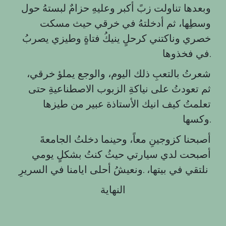
وبعدها تناولت زبً أكبر وعليهِ حزامٌ لبستهُ حول
وسطِها، ثم أدخلتهُ في خرقي حيث مسكت
خصري وناكتني كرحلٍ ينيكُ فتاةٍ وطيزي يصربُ
في فخذوها.
شعرتُ بالتعبِ ذلك اليوم، والوجع يملؤ خرقي،
ثم تعودتُ على نياكةِ الزبوب الاصطناعيةِ حتى
تعلمتُ كيف انيك الأستاذة عبير من طيزها
وكسها.
أصبحنا كزوجينِ معاً، وحينما دخلتُ الجامعةَ
أصبحت لدي سيارتي حيثُ كنتُ بشكلٍ يومي
نلتقي في بيتها، .ونعيشُ أحلى ايامنا في السريرِ
النهاية