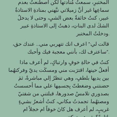
المختبرِ، سمعتُ مُنادتها لكن اصطنعتُ بعدم
سماعِها غير أنَّ زميلاتي نبَّهني بمنادةِ الاستاذةُ
عبير، كنتُ خائفةٌ بعض الشيِ، وحتى لا يدخلُ
الشكَ لدى البناتِ، ذهبتُ إلى الاستاذةِ عبير
ودخلتُ المختبر.
قالت لي:” اعرف انك تتهربي مني… عندك حق،
ساعترف لك، بأنني معجبة فيك وأحبك”.
كنتُ في حالةِ خوفٍ وارتباكٍ، لم أعرف ماذا
أفعلُ حينها، اقترَبت مني ومسكَت يديّ وفركتهُما
بين يديها بلطفٍ، وهي تنظرُ إلي مباشرةً، ثمَ
حضنتني وضغطتّ بِجسمِها علي مما أحسستُ
بصدوري تلامسُ صدورها، قبلتني من شفتيّ
ومصتهُما. تجمدتُ مكاني، كنتُ أشعرُ بشيءٍ
غريبٍ، لم أعرف هل كانَ خوفاً ام خجلاً ام
إثارةً؟، ثم هي تركتني.