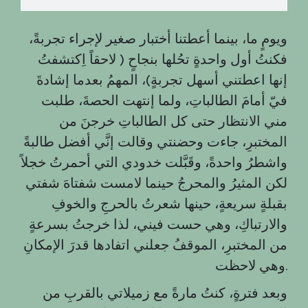
ويومٍ ما، بينما أعطتنا أختبار صغير لإجراء تجربةً،
فكنتُ أول واحدةٍ تحُلها بنجاحٍ ( لاحقاً اِكتشفتُ
إنها اعطتني أسهل تجربةٍ)، المهمُ بعدما إشادةَ
فيّ أمامَ الطالباتِ، ولما إنتهت الحصةَ، طلبت
مني الانتظار حتى كل الطالباتِ خرجنَ من
المختبرِ، جاءت وحضنتي وقالت إنَّي أفضل طالبةً
واشطرُ واحدةً، وقَبَّلت خدودي التي أحمرتُ خجلاً
لكن المثيرُ والمحرجُ حينما لامست شفتاهَ شفتي
بقبلةٍ سريعةٍ، حينها شعرتُ بالحرجِ والخوفِ
والارتباكِ، وهي حست فيني، لذا خرجتُ بسرعةٍ
من المختبرِ، الموقفُ جعلني اتفادها قدرَ الإمكانِ
وهي لاحظت.
وبعد فترةٍ، كنتُ مارةً مع زميلاتي بالقربِ من