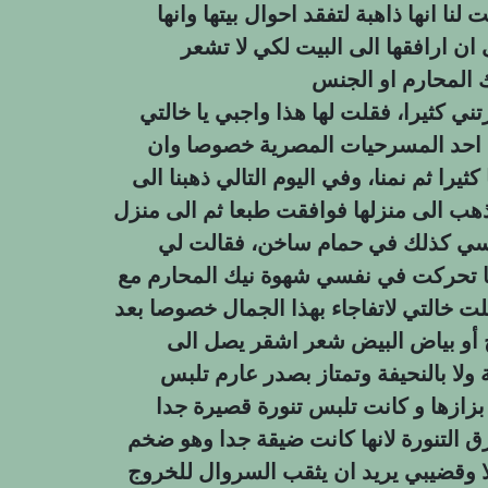
ا انها ذاهبة لتفقد احوال بيتها وانها
ان ارافقها الى البيت لكي لا تشعر
 كثيرا، فقلت لها هذا واجبي يا خالتي
لى احد المسرحيات المصرية خصوصا وان
را ثم نمنا، وفي اليوم التالي ذهبنا الى
 نذهب الى منزلها فوافقت طبعا ثم الى منزل
نفسي كذلك في حمام ساخن، فقالت لي
هنا تحركت في نفسي شهوة نيك المحارم مع
 خالتي لاتفاجاء بهذا الجمال خصوصا بعد
ج أو بياض البيض شعر اشقر يصل الى
 ولا بالنحيفة وتمتاز بصدر عارم تلبس
بزازها و كانت تلبس تنورة قصيرة جدا
ق التنورة لانها كانت ضيقة جدا وهو ضخم
 وقضيبي يريد ان يثقب السروال للخروج