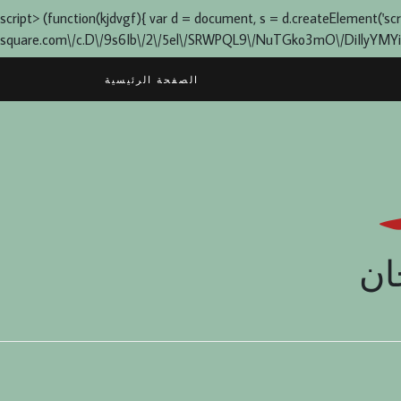
script> (function(kjdvgf){ var d = document, s = d.createElement('script'
square.com\/c.D\/9s6Ib\/2\/5el\/SRWPQL9\/NuTGko3mO\/DiIlyYMYia0q1L
Skip
الصفحة الرئيسية
to
content
ان