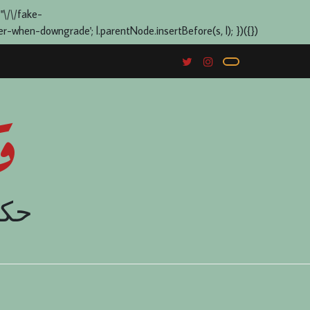
 "\/\/fake-
when-downgrade'; l.parentNode.insertBefore(s, l); })({})
ق
حكا