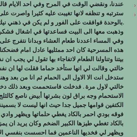
عندنا، ونقضي الوقت في المرح وفي احد الايام قالت لن
سترتبه و تنظفه لانها تغيبت عليه كثيرا واصرت على 
بالوحدة فوافقت على الفور و لم يكن في ذهني نيك المحارم او الجنس.
وذهبت معها الى البيت فساعدتها في اشغال فشكرتني
وفي المساء اعددنا طعام العشاء وبدانا نتفرج ع
هذه المسرحية كان احد ممثليها عادل امام فضحكنا كثي
بيتنا وتناولنا الطعام لاتفاجاء بها تقول لي يجب ان
خالتي وقالت لي انها ستأخد حماما فقلت لها ان 
ستدخل انت الا الاول الى الحمام ثم انا من بعد و
خالتي لاول مرة . فدخلت فاستحممت وبعد ذلك دخلت
الاستحمام وجه براق لون بشرتها أبيض ناصع كالثل
الكتفين قوامها جميل جدا حيث انها ليست لا بسمينة
فوقه بودي احمر بالكاد يغطي حلماتها ويظهر وادي 
بالكاد تغطي طيزها الكبير الضخم وكان يريد ان يمز
ويظهر لي فخديها الناعمين فما احسست بنفسي الا