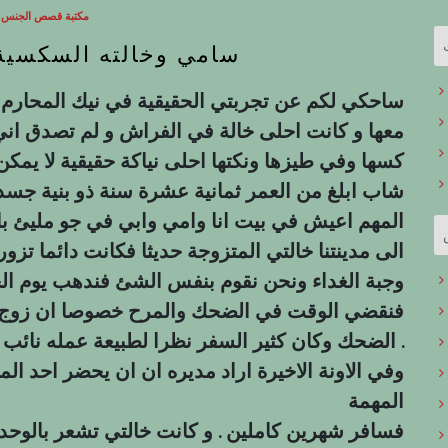
مكتبة قصص الجنس ال
سامي وخالته السكسية 
ساحكي لكم عن تجربتي الحقيقية في نيك المحارم 
معها و كانت احلى خالة في الفراش و لم تصدق اني
كسها وفي طيزها ونكتها احلى نياكة حقيقية لا يمكن ا
شاب ابلغ من العمر ثمانية عشرة سنة ذو بنية جسدية
المهم اعيش في بيت انا وامي وابي في جو مليئ بال
الى مدينتنا خالتي المتزوجة حديثا فكانت دائما تزو
وجبة الغداء ونحن نقوم بنفس الشئ فندهب يوم الج
فنقضي الوقت في الضحك والمرح خصوصا ان زوج خال
الضحك وكان كثير السفر نظرا لطبيعة عمله نائب المدير .
وفي الاونة الاخيرة اراد مديره ان ان يحضر احد ال
المهمة
فسافر شهرين كاملين . و كانت خالتي تشعر بالوحدة