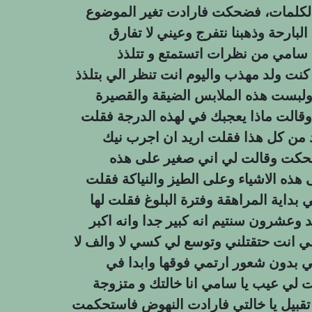
بالكلمات، فضحكت فارادت تغير الموضوع
لبارحة وذهبنا نتفرج وعيني لا تفارق
سامي من نظرات اتستمتع و تتلذذ
نت ولد مهذب واليوم انت تنظر الي بتلذذ
ت ولبست هذه الملابس الضيقة والقصيرة
قالت ماذا يعجبك في لهذه الدرجة فقلت
د من كل هذا فقلت اريد ان اجرب نيك
حكت وقالت لي اني صغير على هذه
 هذه الاشياء وعلى الطيز والنياكة فقلت
 بداية المراهقة وفترة البلوغ فقلت لها
 وعشرون سنتيم انه كبير جدا وانه اكبر
 انت حتقتلني وتوسع لي كسي لا والف لا
بدون شعور ارتمي فوقها وابدا في
ت لي عيب يا سامي انا خالتك و متزوجة
قبيل يا خالتي فارادت النهوض فاستحكمت