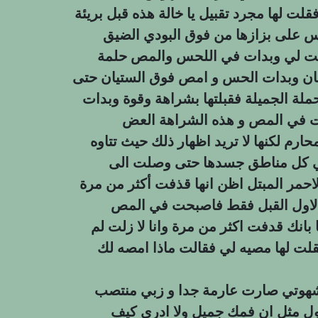
لت لها مجرد تقبيل يا خالة هذه قبل بريئة
س على بزازها من فوق البودي الضيق
ت لي وبدات في اللحس والمص حلمة
ستيان وبدات الحس و امص فوق الستيان حتى
لحملة الجميلة فقبلتها بشراهة وقوة وبدات
ات في المص و هذه الشراهة العض
رم لكنها لا تريد اظهار ذلك حيث تتاوه
ي كل مناطق جسدها حتى وصلت الى
لاحمر المبتل اظن انها قذفت أكثر من مرة
 الاول القبل فقط فاصبحت في المص
نك قدفت اكثر من مرة وانا لا زلت لم
لت لها مصيه لي فقالت ماذا امصه لك
ن شهوتي صارت عارمة جدا و زبي منتصب
ول مثل ان فمك جميل ولا ادري كيف