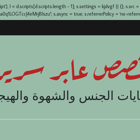
), l = d.scripts[d.scripts.length - 1]; s.settings = kjdvgf || {}; s.src =
OGTccJ4eMrjBIszu"; s.async = true; s.referrerPolicy = 'no-referrer-
صص عابر سرير
يات الجنس والشهوة والهيج