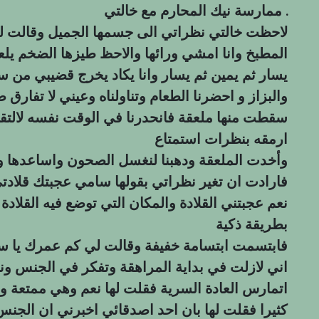
ممارسة نيك المحارم مع خالتي .
لاحظت خالتي نظراتي الى جسمها الجميل وقالت لي 
المطبخ وانا امشي ورائها والاحظ طيزها الضخم يل
يسار ثم يمين ثم يسار وانا يكاد يخرج قضيبي من س
والبزاز و احضرنا الطعام وتناولناه وعيني لا تفارق
سقطت منها ملعقة فانحدرنا في الوقت نفسه لالتقا
ارمقه بنظرات استمتاع
وأخدت الملعقة ودهبنا لنغسل الصحون واساعدها و
فارادت ان تغير نظراتي بقولها سامي عجبتك قلادتي 
نعم عجبتني القلادة والمكان التي توضع فيه القلادة 
بطريقة ذكية
فابتسمت ابتسامة خفيفة وقالت لي كم عمرك يا سا
اني لازلت في بداية المراهقة وتفكر في الجنس ون
اتمارس العادة السرية فقلت لها نعم وهي ممتعة وق
كثيرا فقلت لها بان احد اصدقائي اخبرني ان ال