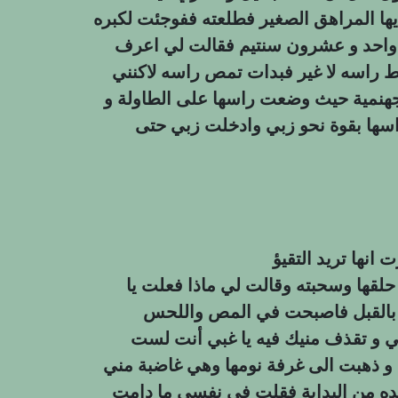
ا المراهق الصغير فطلعته ففوجئت لكبره
 واحد و عشرون سنتيم فقالت لي اعرف
 راسه لا غير فبدات تمص راسه لاكنني
جهنمية حيث وضعت راسها على الطاولة و
سها بقوة نحو زبي وادخلت زبي حتى
لقها وسحبته وقالت لي ماذا فعلت یا
ي بالقبل فاصبحت في المص واللحس
 و تقذف منيك فيه يا غبي أنت لست
 و ذهبت الى غرفة نومها وهي غاضبة مني
يده من البداية فقلت في نفسي ما دامت