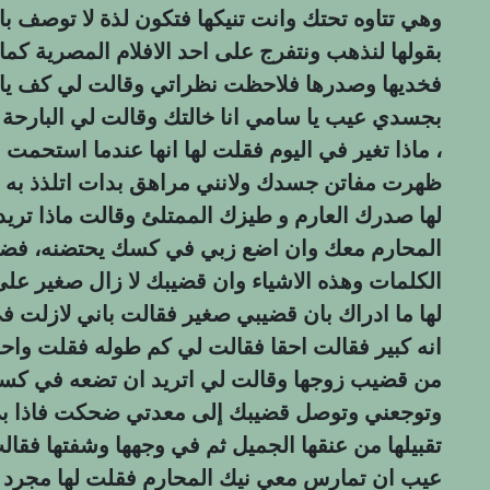
وهي تتاوه تحتك وانت تنيكها فتكون لذة لا توصف 
بقولها لنذهب ونتفرج على احد الافلام المصرية كما ا
فخديها وصدرها فلاحظت نظراتي وقالت لي كف يا 
بجسدي عيب يا سامي انا خالتك وقالت لي البارحة ك
، ماذا تغير في اليوم فقلت لها انها عندما استحم
ظهرت مفاتن جسدك ولانني مراهق بدات اتلذذ به و
لها صدرك العارم و طيزك الممتلئ وقالت ماذا تري
المحارم معك وان اضع زبي في كسك يحتضنه، فض
الكلمات وهذه الاشياء وان قضيبك لا زال صغير على
لها ما ادراك بان قضيبي صغير فقالت باني لازلت في
انه كبير فقالت احقا فقالت لي كم طوله فقلت واحد
من قضيب زوجها وقالت لي اتريد ان تضعه في كسي
وتوجعني وتوصل قضيبك إلى معدتي ضحكت فاذا بي 
تقبيلها من عنقها الجميل ثم في وجهها وشفتها فقال
عيب ان تمارس معي نيك المحارم فقلت لها مجرد ت