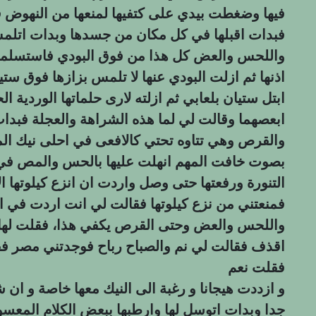
فيها وضغطت بيدي على كتفيها لمنعها من النهوض فق
فبدات اقبلها في كل مكان من جسدها وبدات اتلم
واللحس والعض كل هذا من فوق البودي فاستسلم
اذنها ثم ازلت البودي عنها لا تلمس بزازها فوق 
ابتل ستيان بلعابي ثم ازلته لارى حلماتها الوردية ا
ابعصهما وقالت لي لما هذه الشراهة والعجلة فبد
والقرص وهي تتاوه تحتي كالافعى في احلى نيك المحا
بصوت خافت المهم انهلت عليها بالحس والمص ف
التنورة ورفعتها حتى وصل واردت ان انزع كيلوتها ا
فمنعتني من نزع كيلوتها فقالت لي انت اردت في
واللحس والعض وحتى القرص يكفي هذا، فقلت لها با
اقذف فقالت لي نم والصباح رباح فوجدتني مصر فق
فقلت نعم
و ازددت هيجانا و رغبة الى النيك معها خاصة و ا
جدا وبدات اتوسل لها وارطبها ببعض الكلام المعس