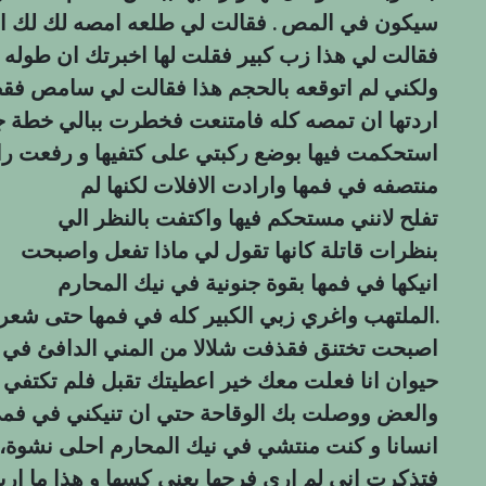
سيكون في المص . فقالت لي طلعه امصه لك لك ايه
فقالت لي هذا زب كبير فقلت لها اخبرتك ان طوله
ولكني لم اتوقعه بالحجم هذا فقالت لي سامص فقط
اردتها ان تمصه كله فامتنعت فخطرت ببالي خطة 
استحكمت فيها بوضع ركبتي على كتفيها و رفعت را
منتصفه في فمها وارادت الافلات لكنها لم
تفلح لانني مستحكم فيها واكتفت بالنظر الي
بنظرات قاتلة كانها تقول لي ماذا تفعل واصبحت
انيكها في فمها بقوة جنونية في نيك المحارم
الملتهب واغري زبي الكبير كله في فمها حتى شعرت انها تريد التقيؤ.
اصبحت تختنق فقذفت شلالا من المني الدافئ في ح
حیوان انا فعلت معك خير اعطيتك تقبل فلم تكتف
والعض ووصلت بك الوقاحة حتي ان تنيكني في فمي
انسانا و كنت منتشي في نيك المحارم احلى نشوة،
فتذكرت اني لم ارى فرجها يعني كسها و هذا ما ار