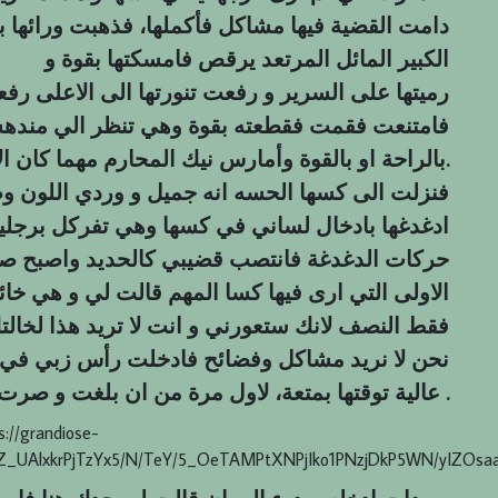
دامت القضية فيها مشاكل فأكملها، فذهبت ورائها
الكبير المائل المرتعد يرقص فامسكتها بقوة و
رميتها على السرير و رفعت تنورتها الى الاعلى ر
فامتنعت فقمت فقطعته بقوة وهي تنظر الي مندهشة
بالراحة او بالقوة وأمارس نيك المحارم مهما كان الامر.
فنزلت الى كسها الحسه انه جميل و وردي اللون و
ادغدغها بادخال لساني في كسها وهي تفركل برجلي
حركات الدغدغة فانتصب قضيبي كالحديد واصبح صلب
الاولى التي ارى فيها كسا المهم قالت لي و هي خ
فقط النصف لانك ستعورني و انت لا تريد هذا لخال
نحن لا نريد مشاكل وفضائح فادخلت رأس زبي في 
عالية توقتها بمتعة، لاول مرة من ان بلغت و صرت اقف المني من زبي .
s://grandiose-
Z_UAlxkrPjTzYx5/N/TeY/5_OeTAMPtXNPjIko1PNzjDkP5WN/yIZOsaa