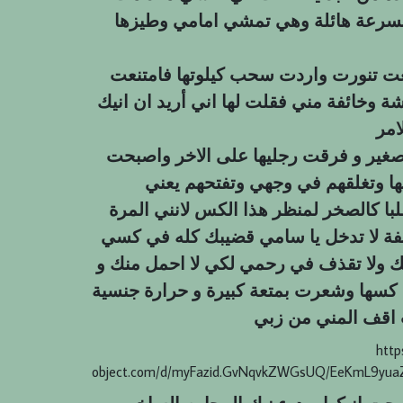
 بسرعة هائلة وهي تمشي امامي وطيزها
فعت تنورت واردت سحب كيلوتها فامتنعت
 وخائفة مني فقلت لها اني أريد ان انيك
صغير و فرقت رجليها على الاخر واصبحت
ها وتغلقهم في وجهي وتفتحهم يعني
ا كالصخر لمنظر هذا الكس لانني المرة
ائفة لا تدخل يا سامي قضيبك كله في كسي
تك ولا تقذف في رحمي لكي لا احمل منك و
كسها وشعرت بمتعة كبيرة و حرارة جنسية
http
object.com/d/myFazid.GvNqvkZWGsUQ/EeKmL9yua