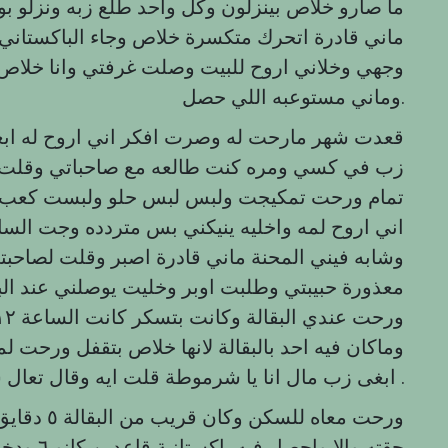
ما صارو خلاص بينزلون وكل واحد طلع زبه ونزلو ب
ماني قادرة اتحرك متكسرة خلاص وجاء الباكستاني
وجهي وخلاني اروح للبيت وصلت غرفتي وانا خلاص
وماني مستوعبه اللي حصل.
قعدت شهر مارحت له وصرت افكر اني اروح له ابغا
زب في كسي ومره كنت طالعه مع صاحباتي وقلت ل 
تمام ورحت تمكيجت ولبس لبس حلو ولبست كعب و
وشابه فيني المحنة ماني قادرة اصبر وقلت لصاحبت
معذورة حبيبتي وطلبت اوبر وخليت يوصلني عند ال
وماكان فيه احد بالبقالة لانها خلاص بتقفل ورحت 
ابغى زب مال انا يا شرموطة قلت ايه وقال تعال سكن الحين قفل بقالة وقلت طيب .
ورحت معاه 
حقته والا