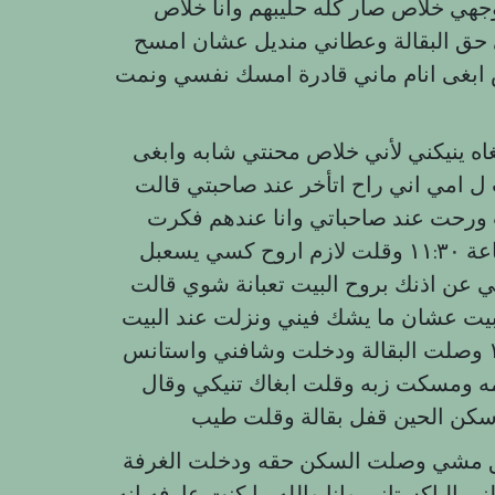
وجهي خلاص صار كله حليبهم وانا خلاص
 حق البقالة وعطاني منديل عشان امسح
 ابغى انام ماني قادرة امسك نفسي ونمت
ه ينيكني لأني خلاص محنتي شابه وابغى
امي اني راح اتأخر عند صاحبتي قالت
رحت عند صاحباتي وانا عندهم فكرت
اني اروح لمه واخليه ينيكني بس متردده وجت الساعة ١١:٣٠ وقلت لازم اروح كسي يسعبل
ي عن اذنك بروح البيت تعبانة شوي قالت
بيت عشان ما يشك فيني ونزلت عند البيت
ورحت عندي البقالة وكانت بتسكر كانت الساعة ١٢ وصلت البقالة ودخلت وشافني واستانس
لمه ومسكت زبه وقلت ابغاك تنيكي وقال
للسكن وكان قريب من البقالة ٥ دقايق مشي وصلت السكن حقه ودخلت الغرفة
 واحصل فيه باكستانية قاعدين كانو ٦ ودخلني الباكستاني وانا والله ما كنت عارفه انه