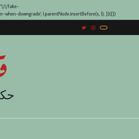
 "\/\/fake-
when-downgrade'; l.parentNode.insertBefore(s, l); })({})
ق
حكا