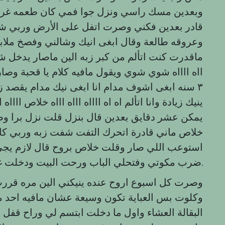
وبعدين مسك راسي ونزل جوا فمي كان طعمه غريب و
قادر بعدين فكني وصرت اتفل على الأرض وربي شف
وعروقه طالعة وقال ابغى انيك وشالني وفصخ ملا
ماقدرت كنت اتألم من كبر زبه الين ماصار يدخل شوي
ااه ااااه شوي شوي ويقول مافيه كلام يا قحبة وصار
٣ سنه ابغى اشوف مدام انا ابغى نيك مدام يقصد 
ينيك زيادة وانا اتألم اه اه ااااه اااه اااه خلاص ااااه
يمكن عشر دقايق بعدين قال بنزل قلت نزل برا وطل
خلاص ماني قادرة اتحرك التفت شفت زبه وربي كان
استوعب اللي صار وقلت خلاص بروح قال لازم يجي 
ضرب مكوتي وفتحلي الباب ورحت البيت ودخلت غرفتي وانا كسي مفتوح من كبر زبه.
وصرت كل اسبوع اروح عنده ينيكني الين مره قرر
وكلوت بس العباية تكون وسيعة عشان مافيه احد م
البقالة العشاء واول ما دخلت ابتسم لي وراح قفل 