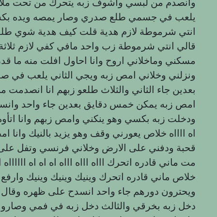
وانصدم من لبسي واشوف زبه يتحرك من تحت ملا
يلعب في جسمي طلع صدري وصار يمصه ويده بكس
انتي شرموطة لازم هدية قلت كيف هدية شوي طلعو ا
قالي انتي شرموطة زب واحد مافي كفي لازم ثلاثة 
مسكني وماخلاني اروح وانا احاول افلت منه ما ق
ونزلني وخلاني امص زبه ويجي الثاني يلعب في ص
بعدين جاء الثاني والثلاث طلعو زبهم انا انصدمت 
امص زبه يمكن خمس دقايق بعدين جاء واحد وانس
ودخلت زبه بكسي وهو ينكني وامص زبهم وانا اتأوه من
اه ااااه خلاص يعورني وقف وهو يزيد بالنيك وانا ا
قحبة ودفني على الارض وخلاني فرنسي وتفل على ك
مت ماني قادره اتحرك اااه اااه اااه اه اه اه اااااا
خلاص ماني قادره اتحرك وينيك وينيك وينيك وارف
ويحترون دورهم جاء واحد انسدح على ظهره وقال ب
دخل زبه بخرقي والثالث دخل زبه في فمي وصارو ين