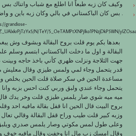
وكيف كان زبه طبعاً انا اطلع مع شباب واتناك بس
بس كان الباكستاني في بالي وكان زبه باين و واضح انه كبير .
s://grandiose-
Z_UAlxkrPjTzYx5/N/TeY/5_OeTAMPtXNPjIko1PNzjDkP5WN/yIZOsaa
بعدها بكم يوم قلت بروح البقالة وبشوف وش يبغ
البقالة و اول ما دخلت الباكستاني ابتسم وسلم
جهت الثلاجة ونزلت ظهري كأني باخذ حاجه وبينت 
قدر يتحمل وجاء لمي ولمس طيزي وقال معليش م
مساعدة الحين في سكر صلاة قلت الحين بخلص و
يتحمل وجاء عندي ولبق وربي كنت احس بزبه وانا 
ميه ميه شوي صار يلمس طيزي قلت وخر يدك قال م
بروح البيت قال الحين انا قفل بقالة مافيه احد وق
وزبه كبير قلت طيب وراح قفل البقالة وقالي تعال
وعلى طول لمس مكوتي وصار يلمس صدري ويلبق عل
وقال امسك زب مال انا وخفت وقال مافيه خوف 