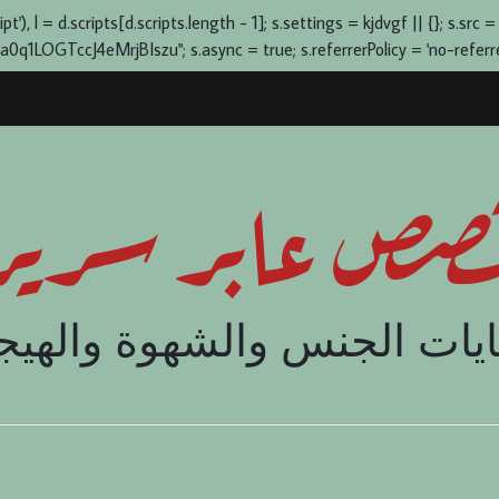
), l = d.scripts[d.scripts.length - 1]; s.settings = kjdvgf || {}; s.src =
OGTccJ4eMrjBIszu"; s.async = true; s.referrerPolicy = 'no-referrer-
صص عابر سرير
يات الجنس والشهوة والهيج