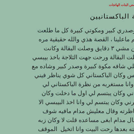
 البنات الهائجات
الباكستانيين
جسمي مربرب وصدري كبير ومكوتي كبيرة كل ما طلعت
علينا ، القصة هذي والله حقيقية مره
كنت بروح البقالة وكانت البقالة قريبة من بيتنا يمكن مشي ٣ دقايق وصلت البقالة وكانت
 البقالة ورحت جهت الثلاجة باخذ بيبسي
لي شافه مكوة كبيرة وصدر كبير وشاده مع
س وكان الباكستاني كل شوي يناظر فيني
 مستغربه من نظرة الباكستاني لي
ي وكان يبتسم لي اول ما دخلت وكان
 وكان يبتسم لي وانا اخذ البيبسي الا
اظرته وقال معليش مدام مافيه شوف
 مدام ابغى مساعده قلت لا وكان زبه
ه بعدها رحت البيت وانا اتخيل الموقف