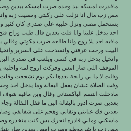
ماقدرت امسكه بيد وحده صرت امسكه بيدين وصر
يستحمل مصي ونزل حليبه على صدري كان كثير وحا
احد يدخل علينا وانا قلت بعدين قال طيب وراح فتح ا
مافيه احد يلا روح وانا طالعه ضرب مكوتي وقالي
البيت ورحت عرفتي وانسدحت على السرير واتخيل ز
واتخيل يدخل زبه في كسي ويلعب في صدري الين 
الموقف اللي صار امس وفركت اروح لمه واخليه ي
وقلت لا ما ني رايحة بعدها بكم يوم تشجعت وقلت
وقت الصلاة عشان يقفل البقالة وما يدخل احد وحت
مادخلت ابتسم الباكستاني وقال وين مافيه شوف ا
بعدين صرت ادور بالبقالة الين ما قفل البقالة و
بعدين فك عبايتي ونقابي وهجم على شفايفي وص
ماسكني وماني قادره اتحرك بس كنت متخدره وصر
مص زب يا شرموطة وصرت امص بعدين صار ينيك