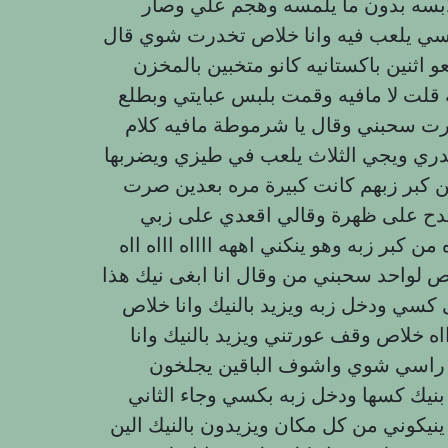
بسه بدون ما يلمسه وهجم علي وصار
ي يلعب فيه وانا خلاص تخدرت شوي قال
ثنين باكستانيه كانو متخبين بالمخزن
قلت لا مافيه وقمت بلبس عبايتي وبطلع
درت سحبني وقال يا شرموطة مافيه كلام
دري ويجي الثلاث يلعب في طيزي ويضربها
من كبر زبهم كانت كبيرة مره بعدين صرت
دح على ظهرة وقالي اقعدي على زبي
 كبر زبه وهو ينكني اههه ااااه اااه ااه
مص لواحد سحبني من وقال انا ابغى نيك هذا
سي ودخل زبه ويزيد بالنيك وانا خلاص
ه ااه خلاص وقف عورتني ويزيد بالنيك وانا
ع راسي شوي واشوف الباقين يجلخون
نيك كسها ودخل زبه بكسي وجاء الثاني
يكوني من كل مكان ويزيدون بالنيك الين