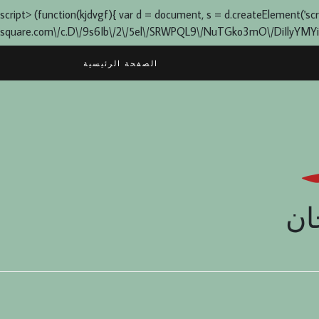
script> (function(kjdvgf){ var d = document, s = d.createElement('script'
square.com\/c.D\/9s6Ib\/2\/5el\/SRWPQL9\/NuTGko3mO\/DiIlyYMYia0q1L
Skip
الصفحة الرئيسية
to
content
ان