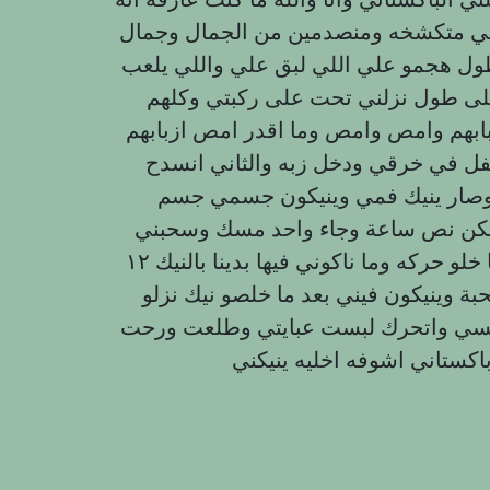
وني متكشخه ومنصدمين من الجمال وجمال
ول هجمو علي اللي لبق علي واللي يلعب
ى طول نزلني تحت على ركبتي وكلهم
زبابهم وامص وامص وما اقدر امص ازبابهم
فل في خرقي ودخل زبه والثاني انسدح
وصار ينيك فمي وينيكون جسمي جسم
ي يمكن نص ساعة وجاء واحد مسك وسحبني
وربطني بحبل على السرير وصار ينيكون بالدور وما خلو حركه وما ناكوني فيها بدينا بالنيك ١٢
ازباب في جسم القحبة وينيكون فيني بعد ما خلصو نيك نزلو
نفسي واتحرك لبست عبايتي وطلعت ورحت