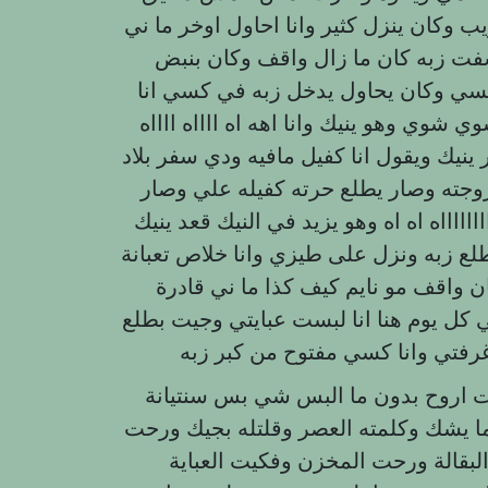
كان ينزل كثير وانا احاول اوخر ما ني
ت زبه كان ما زال واقف وكان بنبض
بسي وكان يحاول يدخل زبه في كسي انا
 شوي وهو ينيك وانا اهه اه ااااه ااااه
 ينيك ويقول انا كفيل مافيه ودي سفر بلاد
زوجته وصار يطلع حرته كفيله علي وصار
 ااااااااه اه اه وهو يزيد في النيك قعد ينيك
ع زبه ونزل على طيزي وانا خلاص تعبانة
 واقف مو نايم كيف كذا ما ني قادرة
كل يوم هنا انا لبست عبايتي وجيت بطلع
ت اروح بدون ما البس شي بس سنتيانة
ا يشك وكلمته العصر وقلتله بجيك ورحت
البقالة ورحت المخزن وفكيت العباية