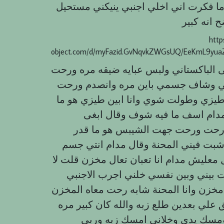
 ما فكرت اني اخلي اجنبي ينيكني مستحيل
http
object.com/d/myFazid.GvNqvkZWGsUQ/EeKmL9yua
ى الباكستاني ولبس عبايه ضيقه مره ورحت
 علي وشاف جسمي باين مره وانصدم ورحت
طيزي وطولت شوي وانا ابين طيزي هو ما
دام اسف ما فيه شوف وقال ابغى
رحت ورحت جهت الشيبس هو ما قدر
شبت فيني المحنة وقال مدام انتي جسم
عليش مدام انا تعبان تعال مخزن قلت لا
لت بيني وبين نفسي خلني اجرب الاجنبي
 مخزن وانا المحنة شابه رحت معاه المخزن
ي بعدين طلع زبه والله كان كبير مره
ومسك يدي وخلاني امسك زبه وربي