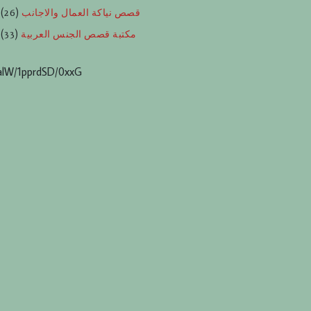
قصص نياكة العمال والاجانب
(26)
مكتبة قصص الجنس العربية
(33)
lW/1pprdSD/0xxG