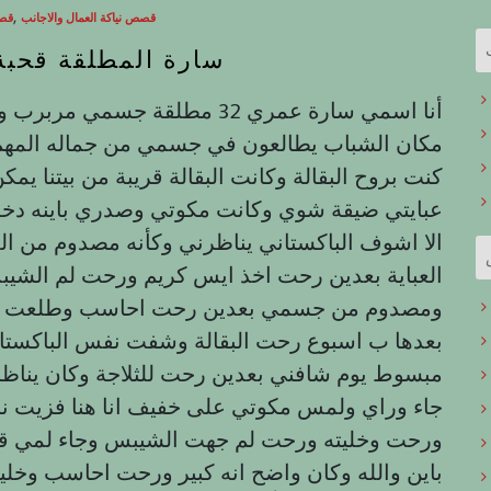
,
قصص نياكة العمال والاجانب
قصص
سارة المطلقة قحبة 
أنا اسمي سارة عمري 32 مطلقة 
مكان الشباب يطالعون في جسمي من جماله المهم ما
عبايتي ضيقة شوي وكانت مكوتي وصدري باينه دخلت
الا اشوف الباكستاني يناظرني وكأنه مصدوم من ال
العباية بعدين رحت اخذ ايس كريم ورحت لم الشيب
ومصدوم من جسمي بعدين رحت احاسب وطلعت وانا
بعدها ب اسبوع رحت البقالة وشفت نفس الباكستان
مبسوط يوم شافني بعدين رحت للثلاجة وكان يناظرني
جاء وراي ولمس مكوتي على خفيف انا هنا فزيت ن
ورحت وخليته ورحت لم جهت الشيبس وجاء لمي قال
باين والله وكان واضح انه كبير ورحت احاسب وخليت