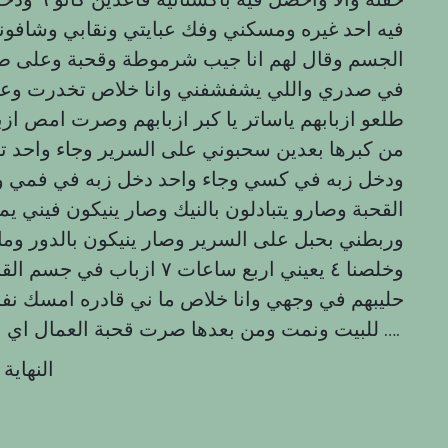
فيه احد غيره ومسكني وفك عبايتي ونقابي وشاف
الجسم وقال لهم انا جيب شرموطة وقحبة وعلى ط
في صدري واللي يشفشفني وانا خلاص تخدرت وعل
طلعو ازبابهم ياساتر يا كبر ازبابهم وصرت امص ا
من كبرها بعدين سحبوني على السرير وجاء واحد ت
ودخل زبه في كسي وجاء واحد دخل زبه في فمي 
القحبة وصارو يتبادلون بالنيك وصار ينيكون فين
وخلصنا ٤ يعيني اربع ساعات ٧ 
حليبهم في وجهي وانا خلاص ما ني قادره امسك 
للبيت ونمت ومن بعدها صرت قحبة العمال اي باكستاني اشوفه اخليه ينيكني ….
النهاية