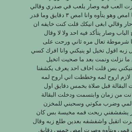
ت العب فيه وصار يلعب في صدري وقالي
مص زب مال انا نزلت على ركبتي ومصيت زبه وانا امص وهو يتأوه وانا امص ٣ دقايق وما قدر
ر وقالي ابغى انيكك قلت كنت خايفه ان
لباب وصار يتأكد فيه احد ولا لا وقال
 يا شرموطة تعال مره ثاني ورحت على
به اقول تخيل لو ينيكني وانا افرك كسي
ما نزلت ونمت بعد ما صحيت اتخيل
نيكني بس قلت اخاف احد يعرف يكشفنا
 لازم اروح لمه وخططت اني اروح لمه
 البقالة قبل صلاة بخمس دقايق اول
نت من زمان وابتسمت ودخلت البقالة
جاء لمي وضرب مكوتي وسحبني للمخزن
ار يشفشفني ريحت فمه مخيسة بس كان
ت اتقبل واشفشفه بعدين طلع زبه وقال
 فمي ويتأوه وصرت امص خمس دقايق