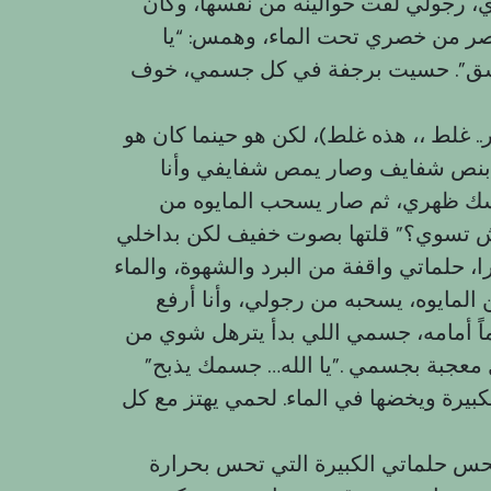
وي، رجولي لفت حوالينه من نفسها، وكأن
ر من خصري تحت الماء، وهمس: “يا
عشق”. حسيت برجفة في كل جسمي، خوف
غلط ،، هذه غلط)، لكن هو حينما كان هو
 بنص شفايف وصار يمص شفايفي وأنا
ك ظهري، ثم صار يسحب المايوه من
… وش تسوي؟” قلتها بصوت خفيف لكن بداخلي
، حلماتي واقفة من البرد والشهوة، والماء
المايوه، يسحبه من رجولي، وأنا أرفع
ماً أمامه، جسمي اللي بدأ يترهل شوي من
معجبة بجسمي .”يا الله… جسمك يذبح”
بيرة ويخضها في الماء. لحمي يهتز مع كل
 حلماتي الكبيرة التي تحس بحرارة