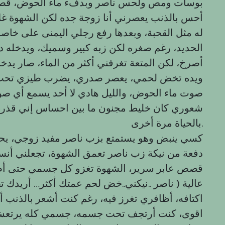
بوسات ومص ولحس ناصر وبدفء ماء الحوض، قص
أحس بالذنب يعصرني أنا زوجة جده لكن الشهوة غ
له مثل القحبة، وبعدها رفع رجلي اليمنى على خاصر
الحديد، رغم صغره لكن زبه كبير وسميك، ويدخل
أصرخ، لكن المتعة تغرفني أكثر من الماء، صار يدخ
ويده تخض لحمي، يعصر صدري، يضرب طيزي تحت ا
صوت ماء الحوض، والليل هادي لا أحد يسمع أي ص
شعوري كان خليط مجنون ما بين احساس إني قذر
بالحياة مرة أخرى.
كسي ينبض وهو يستمتع بزب ناصر مفيد زوجي، يحتو
دفعة من نيكة زب ناصر تعمق الشهوة، تجعلني أنس
قصص عابر سرير، الشهوة تغزو كل جسمي حتى أصب
عالية ( ناصر ..نيكني..خض لحم عمتك أكثر… أريد
اكتافه، أظافري تغرز فيه، رغم كنت أشعر بالذنب
اقوى، كنت أرتجف تحت جسمه، جسمي كله يرتعش