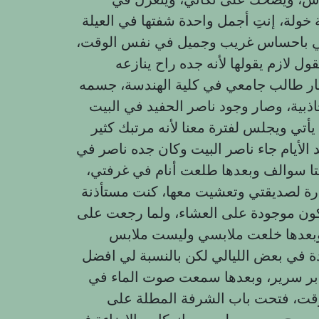
خولة، إنتِ أجمل واحدة شفتها في العيلة
 أخي باحساس غريب وجميل في نفس الوقت،
ر طالب جامعي في كلية الهندسة، جسمه
بية، وصار وجود ناصر الحفيد في البيت
يأتي ويجلس لفترة معنا لأنه مرتبك كثير
أيام جاء ناصر البيت وكان جده ناصر في
تا سوالف وبعدها طلعت أنام في غرفتي،
يارة لصديقتي وتعشيت معها، كنت مستأذنة
كون موجودة على العشاء، ولما رجعت على
 وبعدها خلعت ملابسي وليست ملابس
 في بعض الليالي لكن بالنسبة لي افضل
ر سرير، وبعدها سمعت صوت الماء في
وقت، فتحت باب الشرفة المطلة على