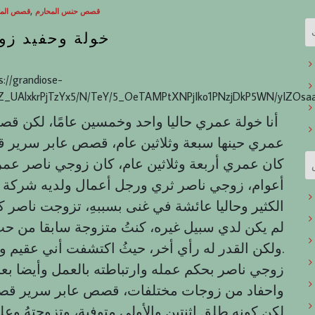
,
قصص حنس المحارم
قصص المت
خولة وحفيد زو
s://grandiose-
Z_UAlxkrPjTzYx5/N/TeY/5_OeTAMPtXNPjIko1PNzjDkP5WN/yIZOsaa
أنا خولة عمري حاليا واحد وخمسين عامًا، لكن قص
عمري حينها سبعة وثلاثين عام، قصص عابر سرير 
كان عمري أربعة وثلاثين عام، كان زوجي ناصر عم
أعوام، زوجي ناصر ثري ورجل أعمال ولديه شركة و
الكثير وحاليا عائشة في غنى بسببهِ، تزوجت ناصر كز
لم يكن لدي سبيل غيره، كنتُ متزوجة سابقا من 
ولكن القدر له رأي أخر، حيثُ اكتشفت أني عقيم ولا انجب، وبعدها صار انفصال بينا.
زوجي ناصر بحكم عمله وارتباطته بالعمل وأيضا بعايل
واحفاد من زوجات مختلفات، قصص عابر سرير قصص ع
لكن كونه طلق اثنتين والأولى متوفية، وتزوجتهُ وعل