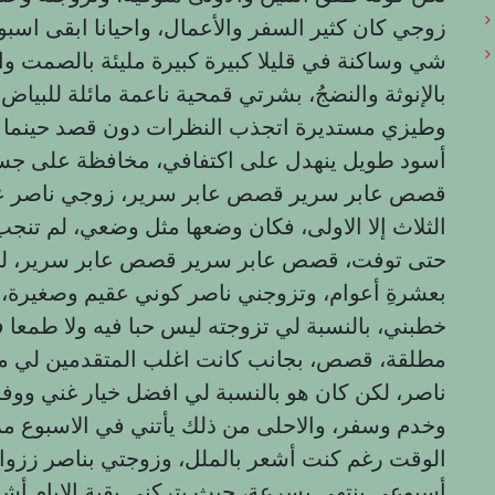
زوجي كان كثير السفر والأعمال، واحيانا ابقى اسبو
شي وساكنة في قليلا كبيرة كبيرة مليئة بالصمت وا
بالإنوثة والنضجُ، بشرتي قمحية ناعمة مائلة للبي
وطيزي مستديرة اتجذب النظرات دون قصد حينما 
أسود طويل ينهدل على اكتفافي، مخافظة على 
قصص عابر سرير قصص عابر سرير، زوجي ناصر عنده
الثلاث إلا الاولى، فكان وضعها مثل وضعي، لم تنجب 
حتى توفت، قصص عابر سرير قصص عابر سرير، لم 
بعشرةِ أعوام، وتزوجني ناصر كوني عقيم وصغيرة، 
خطبني، بالنسبة لي تزوجته ليس حبا فيه ولا طمعا 
مطلقة، قصص، بجانب كانت اغلب المتقدمين لي م
ناصر، لكن كان هو بالنسبة لي افضل خيار غني ووفر
وخدم وسفر، والاحلى من ذلك يأتني في الاسبوع مرة
الوقت رغم كنت أشعر بالملل، وزوجتي بناصر ززواج ر
أسبوعي ينتهي بسرعة، حيث يتركني بقية الايام أشع