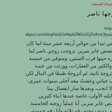
زوجات الممحونات
جها ناصر
http
object.com/d/myFazid.GvNqvkZWGsUQ/EeKmL9yua
تي تبدا من حوالي أربعة عشر سنة لما كان
قصص عابر سرير، تزوجت زوجي ناصر لما
ره حينها قرب الستين، ومتوفي من خمسة
الكثير من العقارات، وورثت من عنده
وجة ثانية، لم أتزوجهُ طمعًا في المال لكن
حب حياتي وعشتُ معه أحلى سنوات عمري،
ته الأولى، خاصة عندها أبناء كثيرين
ابر سرير، أنا عملياً زوجته الخامسة
ى ذمتهِ زوجته رقم ثلاثة وأنا رقم خمسة،