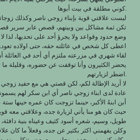
كوني مطلقة في بيت أبوها.
ليست علاقتي قوية بإبناء زوجي ناصر وكذلك زوجات
تكن ثمة مشاكل بين وبينهم، قصص عابر سرير قصص
وضع حدود وقواعد ولا يجرؤ أحد على تحديها، لذا لا 
اعطى كل شخص في عائلته حقه، حتى اولاده تعودوا 
لقاء شهري في مزرعته ملتزم أي أحد في العائلة أن
يحضر الكثيرون وأنا توقفت عن حضوره، وقليلة ما ت
اضطر لزيارتهم.
لا أريد الإطالة لكم، لكن قصتي هي مع حفيد زوجي
عادة لدى ابناء زوجي ناصر أي ابن سكر لهم يسمون
أبن ابنهُ الأكبر، حينما تزوجت كان عمره حينها ستة 
حيث كان هو منا يأتي لزيارة جده، وعلاقتي معه قو
طويل، وسيم، شعره أسود كثيف وعيناه بنية دافئة، أ
وكلن يفهمني اكثر بكثير عن جده، وفعلاً ما كان ع
وكان كثير يزور جده، ونحلس مع بعض تتكلم وندر