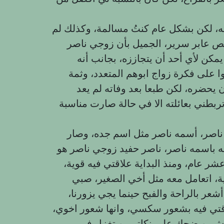
ه، لكن بشكل عام كنتُ مسالمة، وكذلك لم
 عابر سرير، الجميل بأن زوجي ناصر
يمكن لأي أحد أن يتجاززه، بجانب أنه
على فكرة زواج ابوهم المتعدد، وثمة
 يحضره، لكن طبعا بعد وفاته لم يعد
ربطني بعائلته الا في حالة صارت مناسبة
 ناصر، أسمه ناصر مثل اسم جده، وصار
ه باسمه ناصر، ناصر حفيد زوجي ناصر هو
عشر عام، ومنذ البداية علاقتي فيه قوية،
ية، اتعامل معه مثل أخي الصغير، صبي
شعر بالراحة والفبح حينما يجي يزورنا،
لاقتي فيه بشعور سكسي، وانها شعور اخوي،
دش، ويضحك على نكاتي، ويتغزل في