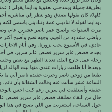
بطريقة جميلة ويمدحني بعفوية ودايما يقولي ( عمة 
كلها)، كان يقولها بصدق وهو ينظر إلي مباشرة،
ودايما لقوله لا تناديني عمة وتناديني باسمي لكنه يقول لازم يقولها لأنه جده راح ينازعه،
مرت السنوات، واصبح عمر ناصر عشرين عام، وصا
رياضي مشدود من الجيم، وجهه نضج وأصبح أكثر جاذ
عادي، في الأسبوع يجب يزورنا، وفي أيام الاجازات 
بجده، قصص عابر سرير قصص عابر سرير، في أحد ال
رحلة عمل خارج البلد، تغدينا الظهر مع بعض وجلس
وبعدها أنا طلعت زيارات عندي منها بيت الوالد لز
طبعا من زوجي ناصر وخبرت حفيده ناصر آني ما ب
الساعة عشر سألت عنه وقالت الشغالة بأن نائم،
خفيفة وأستلقبت في سرير، رغم كنت احس بالوحدة
حال من البقاء مطلقة، قصص عابر سرير قصص عاب
حول السباحة، استغربت من اللي يصبح في هذا ال