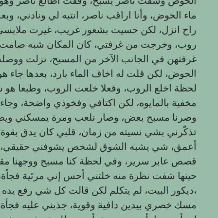
الحوض وشفت ناصر يسبح، وقفت أطالع ناصر وهو ي
ماء الحوض، وأنا اراقب ناصر، انتبه لي ونادني، و
راح انزل، لكن حسيت بشعور غريب، غيرت ملابسي
روب، وخرجت من غرفتي، كان المكان شبه صامت لان
غرفتهن في الجانب الآخر من المسبح، نزلت ووصلت
الحوض، لكن قلت له اخاف الماء بارد، بعدها جاء 
لحظة اخلع الروب، وفعلا خلعت الروب، وطبعا ه
مخفية بالمايوه، لكن اكتافي وفخوذي واضحة، وج
وصرنا مسبح بعض، وصار نلعب ومرة يمسكني ويطنش
تذكّرني بشي نسيته من زمان، قلبي كان يدق بقوة
أعمق، شي يشبه الشوق لشخص يشوفني حقيقي، مو
قصص عابر سرير، وفي لحظة كنا مسبح ووجهنا مقا
حينها شفت نظرة منه خلتني أحس إني مرئية فجأة
ديكور البيت، لم يتكلم لكن قالت كل شي رفع يده بهدوء،
مسك خصري بيدين دافية وقوية، جذبني عليه فجأة