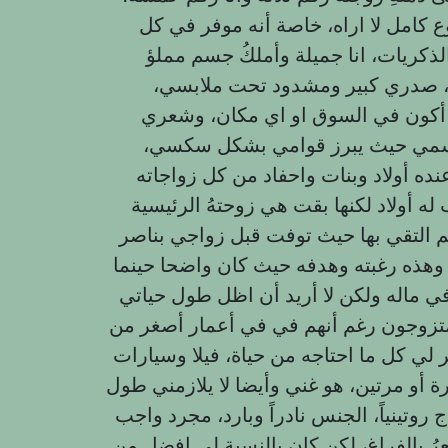
ع كامل لا اراه، خاصة أنه موفر في كل
لذكريات، انا جميلة وأملكُ جسم مملؤ
اض، صدري كبير ومشدود تحت ملابسي،
أكون في السوق او اي مكان، وشعري
جسمي حيث يبرز قوامي بشكل سكسي،
 أولاد وبنات واحفاد من كل زواجاته
له أولاد لكنها بقت هي زوحتهُ الرئيسية
التقي بها حيث توفت قبل زواجي بناصر
وهذه رغبته وهدفه حيث كان واضحا حينما
في ماله ولكن لا أريد أن اظل طول حياتي
تزوجون رغم أنهم في في أعمار أصغر من
 لي كل ما احتاجه من حياة، فيلا وسيارات
 أو مرتين، هو غني وأيضا لا يلازمني طول
وتينياً، الجنس نادراً وبارد، مجرد واجب
رُ بالفراغ، لكن كان بالنسبة لي افضل من