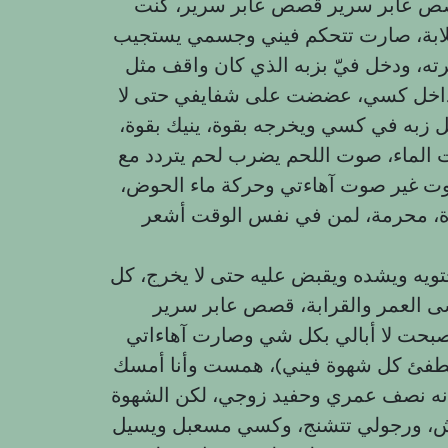
ص عابر سرير قصص عابر سرير، كنت
لابة، صارت تتحكم فيني وجسمي يستجيب
ته، ودخل فيّ بزبه الذي كان واقف مثل
ه داخل كسي، عضضت على شفايفي حتى لا
ل زبه في كسي ويخرجه بقوة، ينيك بقوة،
لماء، صوت اللحم يضرب لحم يتردد مع
وت غير صوت آهاءتي وحركة ماء الحوض،
ة، محرمة، لمن في نفس الوقت أشعر
يه ويشده ويقبض عليه حتى لا يخرج، كل
ى العمر والقرابة، قصص عابر سرير
حت لا أبالي بكل شي وصارت آهاءاتي
ك تطفئ كل شهوة فيني)، همست وأنا أمسك
 أنه نصف عمري وحفيد زوجي، لكن الشهوة
، ورجولي تتشنج، وكسي مسعبل ويسيل