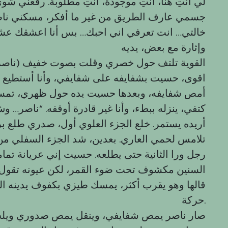
لي أنتِ هنا، أنتِ موجودة، أنتِ مطلوبة. رفعني ش
جسمي عارف الطريق من غير ما أفكر، مسكني ناص
خالتي… انت تعرفي اني احبك… بس أنا اعشقك 
وإثارة مع بعض، يديه
القوية تلتف حول خصري وقلت بصوت خفيف (ناصر.. 
اقوى، حسيت بشفايفه على شفايفي، وأنا أستطيع
أمص شفايفه، وبعدها حسيت يده حول ظهري، تمس
كتفي، ينزله ببطء، وأنا غير قادرة أوقفه. “ناصر
أريده يستمر. خلع الجزء العلوي أول، صدري طلع برا
تلامس لحمي العاري. بعدين، شد الجزء السفلي من 
رجل ورا الثانية حتى يطلعه. حسيت إني عريانة تما
السنين مكشوف تحت ضوء القمر، لكن عيونه تقول 
قالها وهو يقرب أكثر، يمسك طيزي بكفوف يدينه الك
حركة.
صار ناصر يمص شفايفي، وينقل يمص صدوري ويلحس