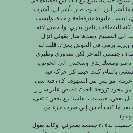
سبح، جسمه يلمع مع انعكاس الإضاءة في
بعدها أشر أنزل اسبح، صار يأشر لي، آشرت
، ليست مليونخمنزقطعة واحدة، ولبست
ه الشغالات ينامن بدري، والجميل لانه
 الى المسبح وبعدها صار يقولي أنزل
هو ويريد يرمي في الحوض بمزح، قلت له
و شاف جسمي الفاجر لكن صدوري وطيزي
اء ناصر ومسك يدي وسحبني الى الحوض،
ي بالماء، كنت حينها كل حركة فيه
 غريبة، مو بس من الشهوة… كان فيه شي
 مجرد “زوجة الجد”، قصص عابر سرير
بل بعض، حسيت بانفاسنا مع بعض تلتقي،
، بعد ما كنت أحس إني صرت جزء من
. حسيت بدفء جسمه يغمرني، وكأنه يقول