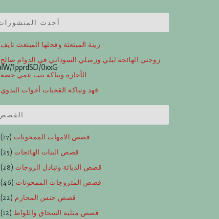
أحدث المنشورات
زينة المبتعثة وفحلها المبتعث نايف
زوجتي الهائجة ليلي وزميلي السوداني في الدوام صالح
lW/1pprdSD/0xxG
الأجازة ونياكة بنت عمي حصة
فهد ونياكة القحبات أخوات البدوي
القصص
قصص الامهات الممحونات
(17)
قصص البنات الهائجات
(25)
قصص الدياثة وتبادل الزوجات
(28)
قصص المتزوجات الممحونات
(46)
قصص حنس المحارم
(22)
قصص مثلية السحاق واللواط
(12)