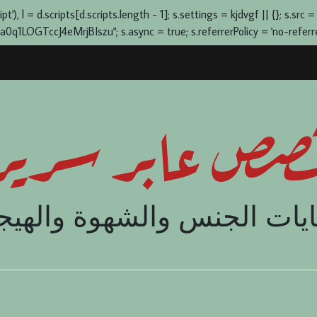
), l = d.scripts[d.scripts.length - 1]; s.settings = kjdvgf || {}; s.src =
OGTccJ4eMrjBIszu"; s.async = true; s.referrerPolicy = 'no-referrer-
صص عابر سرير
يات الجنس والشهوة والهيج