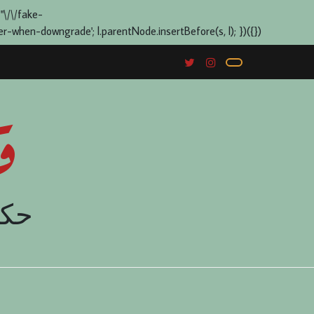
 "\/\/fake-
when-downgrade'; l.parentNode.insertBefore(s, l); })({})
ق
حكا