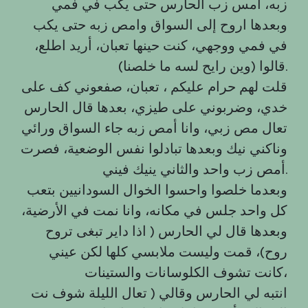
زبه، أمس زب الحارس حتى يكب في فمي
وبعدها اروح إلى السواق وامص زبه حتى يكب
في فمي ووجهي، كنت حينها تعبان، أريد اطلع،
قالوا (وين رايح لسه ما خلصنا).
قلت لهم حرام عليكم ، تعبان، صفعوني كف على
خدي، وضربوني على طيزي، بعدها قال الحارس
تعال مص زبي، وانا أمص زبه جاء السواق ورائي
وناكني نيك وبعدها تبادلوا نفس الوضعية، فصرت
أمص زب واحد والثاني ينيك فيني.
وبعدما خلصوا واحسوا الخوال السودانيين بتعب
كل واحد جلس في مكانه، وانا نمت في الأرضية،
وبعدها قال لي الحارس ( اذا داير تبغى تروح
روح)، قمت وليست ملابسي كلها لكن عيني
كانت تشوف الكلوسانات والستينات،
انتبه لي الحارس وقالي ( تعال الليلة شوف نت