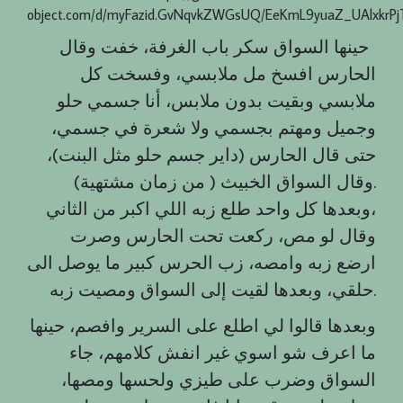
object.com/d/myFazid.GvNqvkZWGsUQ/EeKmL9yuaZ_UAlxkrP
حينها السواق سكر باب الغرفة، خفت وقال
الحارس افسخ مل ملابسي، وفسخت كل
ملابسي وبقيت بدون ملابس، أنا جسمي حلو
وجميل ومهتم بجسمي ولا شعرة في جسمي،
حتى قال الحارس (داير جسم حلو مثل البنت)،
وقال السواق الخبيث ( من زمان مشتهية).
وبعدها كل واحد طلع زبه اللي اكبر من الثاني،
وقال لو مص، ركعت تحت الحارس وصرت
ارضع زبه وامصه، زب الحرس كبير ما يوصل الى
حلقي، وبعدها لقيت إلى السواق ومصيت زبه.
وبعدها قالوا لي اطلع على السرير وافصم، حينها
ما اعرف شو اسوي غير انفش كلامهم، جاء
السواق وضرب على طيزي ولحسها ومصها،