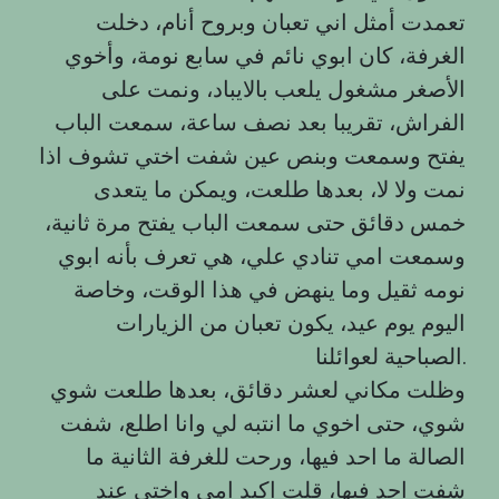
تعمدت أمثل اني تعبان وبروح أنام، دخلت
الغرفة، كان ابوي نائم في سابع نومة، وأخوي
الأصغر مشغول يلعب بالايباد، ونمت على
الفراش، تقريبا بعد نصف ساعة، سمعت الباب
يفتح وسمعت وبنص عين شفت اختي تشوف اذا
نمت ولا لا، بعدها طلعت، ويمكن ما يتعدى
خمس دقائق حتى سمعت الباب يفتح مرة ثانية،
وسمعت امي تنادي علي، هي تعرف بأنه ابوي
نومه ثقيل وما ينهض في هذا الوقت، وخاصة
اليوم يوم عيد، يكون تعبان من الزيارات
الصباحية لعوائلنا.
وظلت مكاني لعشر دقائق، بعدها طلعت شوي
شوي، حتى اخوي ما انتبه لي وانا اطلع، شفت
الصالة ما احد فيها، ورحت للغرفة الثانية ما
شفت احد فيها، قلت اكيد امي واختي عند