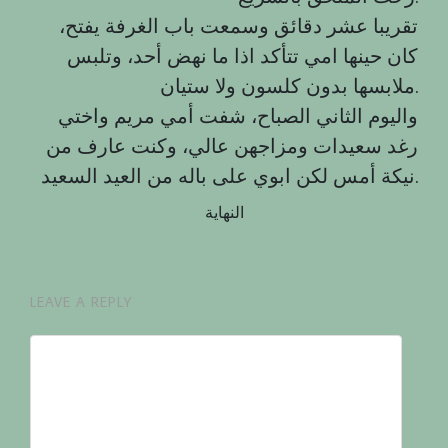
تقريبا عشر دقائق وسمعت باب الغرفة يفتح،
كان حينها امي تتأكد اذا ما نهض أحد، وتلبس
ملابسها بدون كلسون ولا ستيان.
واليوم الثاني الصباح، شفت أمي مريم واختي
رغد سعيدات ومزاجهن عالي، وكنت عارف من
نيكة أمس لكن ابوي على باله من العيد السعيد.
النهاية
LEAVE A REPLY