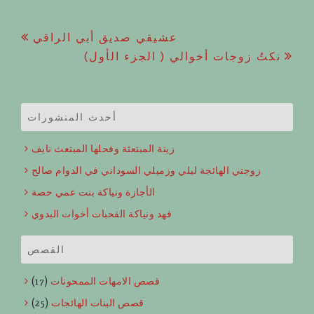
Post
عشيقي صديق أبي الراقي
نكتُ زوجات أخوالي ( الجزء الأول)
navigation
أحدث المنشورات
زينة المبتعثة وفحلها المبتعث نايف
زوجتي الهائجة ليلي وزميلي السوداني في الدوام صالح
الأجازة ونياكة بنت عمي حصة
فهد ونياكة القحبات أخوات البدوي
القصص
قصص الامهات الممحونات
(17)
قصص البنات الهائجات
(25)