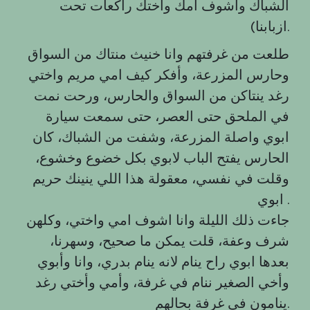
الشباك وأشوف امك واختك راكعات تحت
ازبابنا).
طلعت من غرفتهم وانا خنيث منتاك من السواق
وحارس المزرعة، وأفكر كيف امي مريم واختي
رغد ينتاكن من السواق والحارس، ورحت نمت
في الملحق حتى العصر، حتى سمعت سيارة
ابوي واصلة المزرعة، وشفت من الشباك، كان
الحارس يفتح الباب لابوي بكل خضوع وخشوع،
وقلت في نفسي، معقولة هذا اللي ينينك حريم
ابوي .
جاءت ذلك الليلة وانا اشوف امي واختي، وكلهن
شرف وعفة، قلت يمكن ما صحيح، وسهرنا،
بعدها ابوي راح ينام لانه ينام بدري، وانا وأبوي
وأخي الصغير ننام في غرفة، وأمي وأختي رغد
ينامون في غرفة بحالهم.