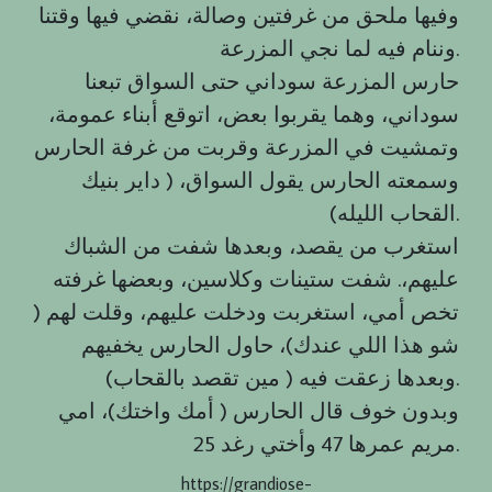
وفيها ملحق من غرفتين وصالة، نقضي فيها وقتنا
وننام فيه لما نجي المزرعة.
حارس المزرعة سوداني حتى السواق تبعنا
سوداني، وهما يقربوا بعض، اتوقع أبناء عمومة،
وتمشيت في المزرعة وقربت من غرفة الحارس
وسمعته الحارس يقول السواق، ( داير بنيك
القحاب الليله).
استغرب من يقصد، وبعدها شفت من الشباك
عليهم،. شفت ستينات وكلاسين، وبعضها غرفته
تخص أمي، استغربت ودخلت عليهم، وقلت لهم (
شو هذا اللي عندك)، حاول الحارس يخفيهم
وبعدها زعقت فيه ( مين تقصد بالقحاب).
وبدون خوف قال الحارس ( أمك واختك)، امي
مريم عمرها 47 وأختي رغد 25.
https://grandiose-