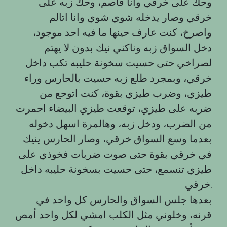
وحك على خرقي وانا فاصم، وحك زبه على
خرقي وصار يدخله شوي شوي وانا اتالم
واصرخ، كنت عارف حينها ما فيه احد موجود،
دخل السواق زبه وناكني نيك بدون لا يهتم
لصراخي حتى حسيت سخونة حليبه تكب داخل
خرقي، وبمجرد طلع زبه حسيت بالحارس وراء
طيزي، وضرب طيزي بقوة، كنت اتوحع من
ضربه على طيزي، توقعت طيزي البيضاء احمرت
من الضرب، ودخل زبه، وهالمرة اسهل دخوله
بعدما وسع السواق خرقي، وصار الحارس ينيك
في خرقي بقوة حتى صوت ضربات فخوذي على
طيزي تنسمع، حتى حسيت بسخونة حليبه داخل
خرقي.
بعدها جلس السواق والحارس كل واحد في
قرنه، وخلوني مثل الكلب امشي لكل واحد أمص