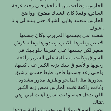
الحارس، وطلعت من الملحق حتى رحت غرفة
السائق، وفعلا كان الشباك مفتوح، وواضح
الحارس متعمد يقابل الشباك حتى ينتبه لي وانا
اشوف.
شفت امي بجسمها المربرب وكان جسمها
الابيض وطيزها الكبيرة وصدورها وعليه كرش
صغير لكن جسمها على عمرها حلو ينيك في
السواق وكانت مستلقية على السرير رافعة
رجولها والأسواق ينيك بزبه الكبير على كسها،
وأختي رغد جسمها فاجر، طبعا جسمها رشيق
صدورها مثل المانجو وطيزها مدور مشدود ،
وكانت راكعة تخت الحارس تمص زبه الكبير
اللي يدخل فمه، وكنت اسمع آهات امي وهي
تنتاك.
وصار السواق ينيك امي وهي مستلقية وبعدها