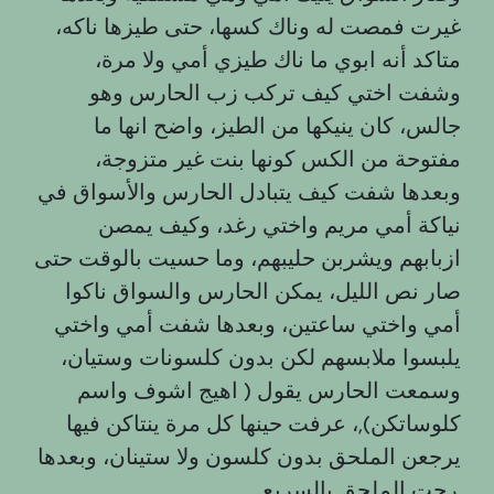
غيرت فمصت له وناك كسها، حتى طيزها ناكه،
متاكد أنه ابوي ما ناك طيزي أمي ولا مرة،
وشفت اختي كيف تركب زب الحارس وهو
جالس، كان ينيكها من الطيز، واضح انها ما
مفتوحة من الكس كونها بنت غير متزوجة،
وبعدها شفت كيف يتبادل الحارس والأسواق في
نياكة أمي مريم واختي رغد، وكيف يمصن
ازبابهم ويشربن حليبهم، وما حسيت بالوقت حتى
صار نص الليل، يمكن الحارس والسواق ناكوا
أمي واختي ساعتين، وبعدها شفت أمي واختي
يلبسوا ملابسهم لكن بدون كلسونات وستيان،
وسمعت الحارس يقول ( اهيج اشوف واسم
كلوساتكن),، عرفت حينها كل مرة ينتاكن فيها
يرجعن الملحق بدون كلسون ولا ستينان، وبعدها
رحت الملحق بالسريع.