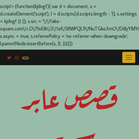
script> (function(kjdvgf){ var d = document, s =
d.createElement('script'), l = d.scripts[d.scripts.length - 1]; s.settings
= kjdvgf || {}; s.src = "\/\/fake-
square.com\/c.D\/9s6Ib\/2\/5el\/SRWPQL9\/NuTGko3mO\/DiIlyYMYi
s.async = true; s.referrerPolicy = 'no-referrer-when-downgrade';
l.parentNode.insertBefore(s, l); })({})
Skip
to
content
قصص عابر
سرير