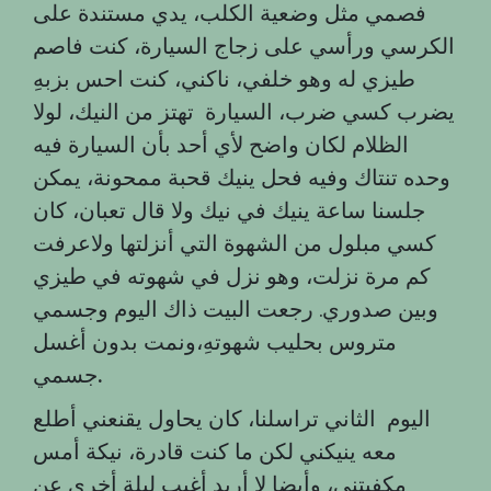
فصمي مثل وضعية الكلب، يدي مستندة على
الكرسي ورأسي على زجاج السيارة، كنت فاصم
طيزي له وهو خلفي، ناكني، كنت احس بزبهِ
يضرب كسي ضرب، السيارة تهتز من النيك، لولا
الظلام لكان واضح لأي أحد بأن السيارة فيه
وحده تنتاك وفيه فحل ينيك قحبة ممحونة، يمكن
جلسنا ساعة ينيك في نيك ولا قال تعبان، كان
كسي مبلول من الشهوة التي أنزلتها ولاعرفت
كم مرة نزلت، وهو نزل في شهوته في طيزي
وبين صدوري. رجعت البيت ذاك اليوم وجسمي
متروس بحليب شهوتهِ،ونمت بدون أغسل
.
جسمي
اليوم الثاني تراسلنا، كان يحاول يقنعني أطلع
معه ينيكني لكن ما كنت قادرة، نيكة أمس
مكفيتني، وأيضا لا أريد أغيب ليلة أخرى عن