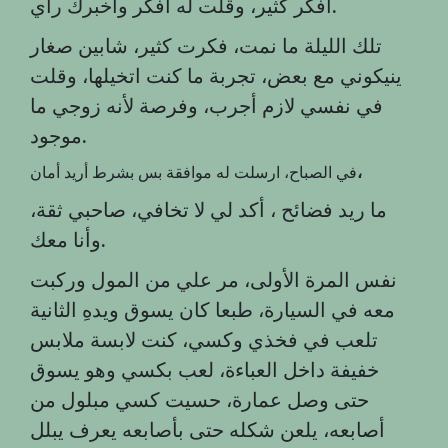
.
أفكر كثير، وقلت له أفكر واخبرك رأي
تلك الليلة ما نمت، فكرت كثير، شابين صغار
ينيكوني مع بعض، تجربة ما كنت اتخيلها، وقلت
في نفسي لازم أجرب، وفرصة لأنه زوجي ما
.
موجود
،
في الصباح، ارسلت له موافقة بس بشرط أريد أمان
ما ريد فضائح ، أكد لي لا تخافي، صاحبي ثقة،
.
وأنا معك
نفس المرة الأولى، مر علي من المول وركبت
معه في السيارة، طبعا كان يسوق ويدهِ الثانية
تلعب في فخذي وكسي، كنت لابسة ملابس
خفيفة داخل العباءة، لعب بكسي وهو يسوق
حتى وصل عمارة، حسيت كسي مبلول من
أصابعه، يلعن شكله حتى بأصابعه يعرف يبلل