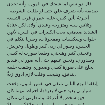
قال ذوبتبني لما شفتك في المول، وأنه تحدى
صديقه بأنه يتعرف علي حتى لو طلبت الشرطة،
أخبرتهُ بأني كبيرة عليه، عمري قرب التسعة
وثلاثين سنة ومتزوجة وعندي أولاد، لكن عنادهُ
الشديد صدمني، يحب الكبيرات في السن، لأنهن
حلوات وسكسيات وممحونات، وصرنا نتكلم في
الجنس، وصور لي زبه، كبير وطويل وعريض،
وعجبني كثير وهيجني، وطبعا صورت له كسي
وصدوري، وتجنن عليهم حتى أنه صور لي فيديو
يجلخ على صورة كسي وصدوري وشفت حليبه
ُ.
يتدفق، وهيجت وقلت لازم اذوق زبه
اِتفقنا اليوم الثاني نلتقي في نفس المول، وقفت
سيارتي بعيد حتى لا يعرفها، احتياط مهما كان
فهو شخص لا أعرفهُ، وانتظرني في مكان
وركبت معه في سيارتهِ، كنت خائفةً ومرتبكةً