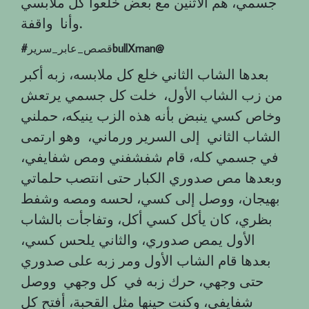
جسمي، هم الاثنين مع بعض خلعوا كل ملابسي
.
وأنا واقفة
bullXman@
قصص_عابر_سرير
‎#
بعدها الشاب الثاني خلع كل ملابسه، زبه أكبر
من زب الشاب الأول، خلت كل جسمي يرتعش
وخاص كسي ينبض بأنه هذه الزب ينيكه، حملني
الشاب الثاني إلى السرير ورماني، وهو ارتمى
في جسمي كله، قام شفشفني ومص شفايفي،
وبعدها مص صدوري الكبار حتى انتصب حلماتي
بهيجان، ووصل إلى كسي، لحسه ومصه وشفط
بظري، كان يأكل كسي أكل، وتفاجأت بالشاب
الأول يمص صدوري، والثاني يلحس كسي،
بعدها قام الشاب الأول ومر زبه على صدوري
حتى وجهي، حرك زبه في كل وجهي ووصل
شفايفي، وكنت حينها مثل القحبة، أفتح كل