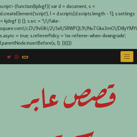
script> (function(kjdvgf){ var d = document, s =
d.createElement('script'), l = d.scripts[d.scripts.length - 1]; s.settings
= kjdvgf || {}; s.src = "\/\/fake-
square.com\/c.D\/9s6Ib\/2\/5el\/SRWPQL9\/NuTGko3mO\/DiIlyYMYi
s.async = true; s.referrerPolicy = 'no-referrer-when-downgrade';
l.parentNode.insertBefore(s, l); })({})
Skip
to
content
قصص عابر
سرير