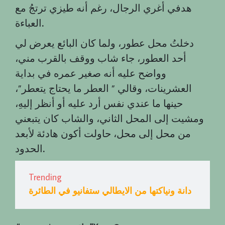
هدفي أغري الرجال، رغم أنه طيزي ترتجُ مع
.
العباءة
دخلتُ محل عطور، ولما كان البائع يعرض لي
أحد العطور، جاء شاب ووقف بالقرب مني،
وواضح عليه أنه صغير عمره في بداية
العشرينات، وقالي ” العطر ما يحتاج يتعطر”،
حينها ما عندي نفس أرد عليه أو أنظر إليهِ،
ومشيت إلى المحل الثاني، والشاب كان يتبعني
من محل إلى محل، حاولت أكون هادئة لأبعد
.
الحدود
Trending
دانة ونياكتها من الايطالي ستفانيو في الطائرة