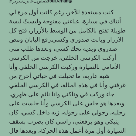
bullXman@
قصص_عابر_سرير
‎#
كنت مستعدة للآخر، رغم كانت أول مرة لي
أنتاك في سيارة، عباءتي مفتوحة ولبستُ لبسة
طويلة تفتح بالكامل من الوسط بالأزرار، فتح كل
الازرار وبانت صدوري وكسي.رفع اليابان ومص
صدروي ويديه تحك كسي، وبعدها طلب مني
أركب الكرسي الخلفي، خرجت من الكرسي
الأمامي بالسيارة وركبت الكرسي الخلفي وأنا
شبه عارية، ما تخيلت في حياتي أخرج من
غرفتي وأنا في هذه الحالة، في الكرسي الخلفي
جاء وركب في وناكني وانا نائم على ظهري،
وبعدها هو جلس على الكرسي وأنا جلست على
رجليه، رجولي على رجوله، زبه داخل كسي، كان
ينيكي وهو يرفعني، راسي كان يضرب بسقف
السيارة أول مرة أعمل هذه الحركة، وبعدها قال