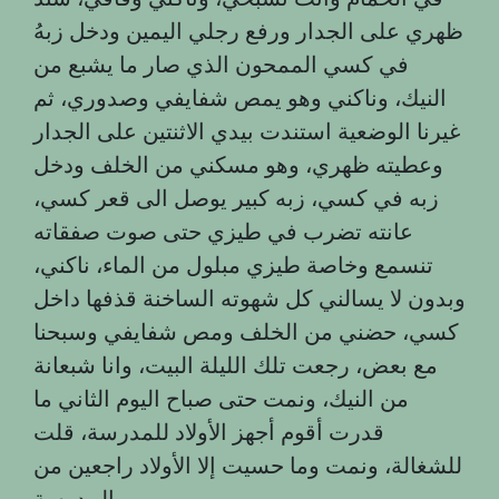
ظهري على الجدار ورفع رجلي اليمين ودخل زبهُ
في كسي الممحون الذي صار ما يشبع من
النيك، وناكني وهو يمص شفايفي وصدوري، ثم
غيرنا الوضعية استندت بيدي الاثنتين على الجدار
وعطيته ظهري، وهو مسكني من الخلف ودخل
زبه في كسي، زبه كبير يوصل الى قعر كسي،
عانته تضرب في طيزي حتى صوت صفقاته
تنسمع وخاصة طيزي مبلول من الماء، ناكني،
وبدون لا يسالني كل شهوته الساخنة قذفها داخل
كسي، حضني من الخلف ومص شفايفي وسبحنا
مع بعض، رجعت تلك الليلة البيت، وانا شبعانة
من النيك، ونمت حتى صباح اليوم الثاني ما
قدرت أقوم أجهز الأولاد للمدرسة، قلت
للشغالة، ونمت وما حسيت إلا الأولاد راجعين من
.
المدرسة