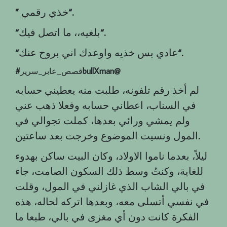
“.
خذي رقمي
”
“.
بلغيه،، ما اتصل فيك
“
“.
عادي بس خذيه واوعدك اني بروح عنك
“
bullXman@
قصص_عابر_سرير
‎#
لم أخذ رقم تلفونه، طلبت منه يعطيني حسابه
في السناب، اعطاني حسابه وفعلا ذهب عني
ولم يمشي ورائي بعدها، كملت تجوالي في
.
المول ونسيت الموضوع وخرجت بعد ساعتين
ليلاً، بعدما ناموا الاولاد، وكان البيت ساكن بهدوء
للغاية، وكنتُ وسط ذلك السكون الصامت، جاء
في بالي الشاب الذي غازلني في المول، وقلت
في نفسي أتسلى معه، وبعدها اتركه لحاله، هذه
الفكرة كانت دون أي مغزى في بالي، طبعا ما