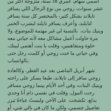
اسمي سهام، عمري 38 سنة، متزوجة أكثر من
عشر سنوات، زوجي من نوع الرجال اللي يسافر
تايلاند بشكل كثير، بالمختصر كل سنة يسافر
لتايلند، وأعرف يسافر تايلند ليشرب الخمر
وينيك بنات، بالنسبة لي غير مهتمة للموضوع، ولا
مرة حاولت أعمل مشاكل معه لأنه حياتي معه
حلوة ومتفاهمين، وقلت يا بنت أهتمي لبيتك،
وفي حياتي ما خنت زوجي أو كلمت رجل حتى
.
بالواتساب
شهر أبريل الماضي بعد عيد الفطر، وكالعادة
زوجي سافر إلى تايلاند، طبعا يسكر على راحته
وينيك البنات، وفي أحد الأيام بينما زوجي مسافر
رحت المول، وقلت في نفسي دام أنا وحدي
بدلع، تكشخت على الآخر، ولبستُ عباءةً تبرز
تفاصيل جسمي، ولكن ما كان في بالي شي، أو