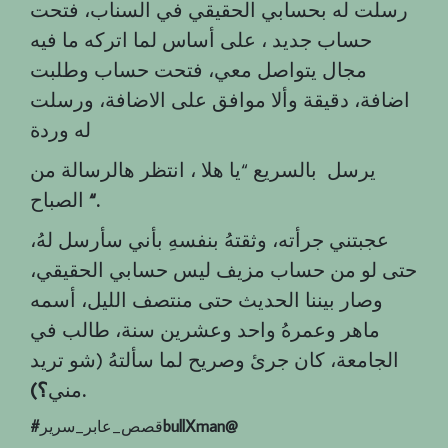
رسلت له بحسابي الحقيقي في السناب، فتحت
حساب جديد ، على أساس لما اتركه ما فيه
مجال يتواصل معي، فتحت حساب وطلبت
اضافة، دقيقة وألا موافق على الاضافة، ورسلت
له وردة
يرسل بالسريع “يا هلا ، انتظر هالرسالة من
“.
الصباح
عجبتني جرأته، وثقتهُ بنفسهِ بأني سأرسل لهُ،
حتى لو من حساب مزيف ليس حسابي الحقيقي،
وصار بيننا الحديث حتى منتصف الليل، أسمه
ماهر وعمرهُ واحد وعشرين سنة، طالب في
الجامعة، كان جرئ وصريح لما سألتهُ (شو تريد
؟).
مني
bullXman@
قصص_عابر_سرير
‎#