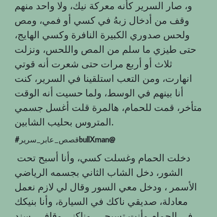
و، صار السرير كأنه معركة نيك، ولا واحد منهم
وقف من أدخال زبهُ في كسي أو فمي، ومص
ولحس صدوري الكبيرة النافرة وكسي الهايج،
حتى طيزي ما سلم من المص واللحس، ونزلت
ثلاث أو أربع مرات حتى شعرت أنه قوتي
انهارت، ومن التعب استلقينا في السرير، كنت
أنا بينهم في الوسط، ولما حسيت أنه الوقت
متأخر، قمت للحمام، هالمرة قلت أغسل جسمي
.
المتروس بحليب الشابين
bullXman@
قصص_عابر_سرير
‎#
دخلت الحمام وغسلت كسي، وأنا أسبح تحت
الشور، دخل الشاب الثاني بجسمه الرياضي
الأسمر ، ودخل معي السور وقال لي لازم نعمل
معادلة، صديقي ناكك في السيارة، وأنا بنيكك
في الحمام وأنت تسبحي، وناكني وقافي، سند