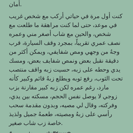
.
أمان
كنت أول مرة في حياتي أركب مع شخص غريب
في موعد، حتى لما كنت مراهقة ما طلعت مع
شخص، والحين مع شاب أصغر مني وعمره
نصف عمري تقريباً، بمجرد وقف السيارة، قرب
وجهُ من وجهي ومص شفايفي، ويمكن أكثر من
دقيقة نقبل بعض ونمص شفايف بعض، ومسك
يدي وحطه على زبه، حسيت زبه واقف منتصب
تحت الثوب، رفع ثوبه ويطلع زبهُ قائم وكبير كأنه
مارد، رغم عمره لكن زبه كبير مقارنة بزب
زوجي لا يوصل نفس الحجم، مسكته بين يدي،
وفركته، وقال لي مصيه، وبدون مقدمة سحب
رأسي على زبهُ ومصيته، طعمهُ جميل ولذيذ
.
خاصة زب شاب صغير