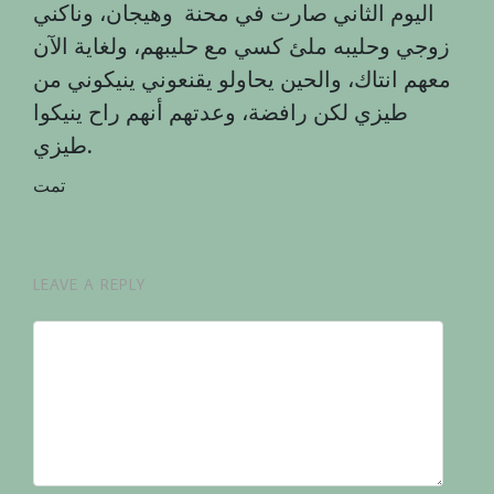
اليوم الثاني صارت في محنة وهيجان، وناكني
زوجي وحليبه ملئ كسي مع حليبهم، ولغاية الآن
معهم انتاك، والحين يحاولو يقنعوني ينيكوني من
طيزي لكن رافضة، وعدتهم أنهم راح ينيكوا
.
طيزي
تمت
LEAVE A REPLY