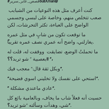
bullXman@
قصص_عابر_سرير
‎#
كنت أعرف مثل هذه النوعيات من الشبابب
صعب تتخلص منهم، وخاصة على لبسي وجسمي
الواضح على العباءة، تكثر التحرشات، لكن
ما توقعت تكون من شابٍ في مثل عمره
ً.
يغازلني، واضح أنه عمري نصف عمره تقريبا
ما تحملتُ الوضع، تضايقت ووقفت له، قلت له
؟؟!! “،
بعصبية ” شو تريد
“.
وبكل ثقة قال:” معجب فيك
“.
استحي على نفسك ولا تخليني اسوي فضيحة
“
“.
عادي ماعندي مشكلة
”
حسيت أنه فعلاً شاب ما يخاف، وبالعامية بائع كل
؟”.
شي، وهدأت وسألته “شو تريد