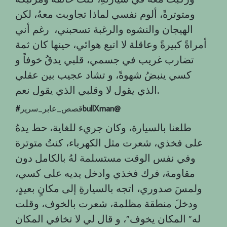
ومتوترةً، ألوم نفسي لماذا تجاوبت معهُ، لكن
الهيجان والنشوه والرغبة تسحبني، رغم أني
أمراةً كبيرةً وعاقلة لا اتبع هوائي، حينها كان ثمة
تضارب غريب في جسمي، قلبي يدقُ خوفاً و
كسي ينبضُ شهوةً، و تشاد عجيب بين عقلي
.
الذي يقول لا وقلبي الذي يقول نعم
bullXman@
قصص_عابر_سرير
‎#
طلعنا بالسيارة، وكان جريء للغاية، حط يدهُ
على فخذي، شعرت مثل الكهرباء، كنتُ متوترة
وفي نفس الوقت مستسلمة لهُ بالكامل دون
مقاومة، فرك فخذي وادخل يديه على كسي،
ولمسَ صدوري، اتجه بالسيارةِ إلى مكانٍ بعيدٍ،
ودخلَ منطقة مظلمة، شعرت بالخوف، وقلت
له” المكان يخوف”، و قال لي لا تخافي المكان