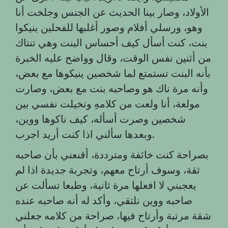
الأولاد، وصار بينا الحديث عن الجنس وجلخت أنا
وهو، ورسلي أفلام وصور أغلبها للفحلين ينيكوا
بنت، كنت أسأل كيف أحساس البنت وهي تنتاك
من أثنين نفس الوقت، وقال وواضح عليه الخبرة
بأنه البنت تستمتع لما شخصين ينيكوها مع بعض،
وأنه مرة ناك هو وصاحبه بنت مع بعض، وصارت
مولعة، أنا ولعت من كلامهِ وتخيلت نفسي بين
شخصين وصرت أسأله، كيف ناكوها ووين،
.
وبعدها سألني اذا كنت أريد اجرب
بصراحة كنت خائفة ومترددة، أقنعني بأن صاحبه
ثقة، وسوف أرتاح معهم، وتجربة جديدة اذا لم
يعجبني لا افعلها مرة ثانية، وطبعا تسألت عن
صاحبه ووين نلتقي، وأكد له أنه صاحبه عنده
شقة مرتبة وأرتاح فيها، صراحة من كلامه جعلني