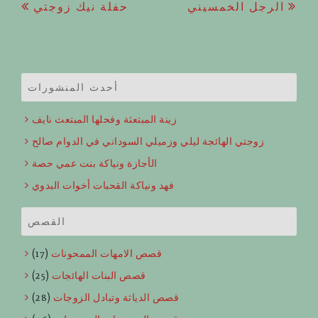
Post
الرجل الخمسيني
حفلة نيك زوجتي
navigation
أحدث المنشورات
زينة المبتعثة وفحلها المبتعث نايف
زوجتي الهائجة ليلي وزميلي السوداني في الدوام صالح
الأجازة ونياكة بنت عمي حصة
فهد ونياكة القحبات أخوات البدوي
القصص
قصص الامهات الممحونات
(17)
قصص البنات الهائجات
(25)
قصص الدياثة وتبادل الزوجات
(28)