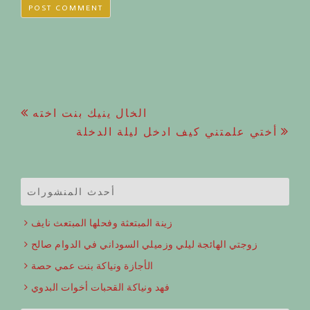
Post
الخال ينيك بنت اخته
أختي علمتني كيف ادخل ليلة الدخلة
navigation
أحدث المنشورات
زينة المبتعثة وفحلها المبتعث نايف
زوجتي الهائجة ليلي وزميلي السوداني في الدوام صالح
الأجازة ونياكة بنت عمي حصة
فهد ونياكة القحبات أخوات البدوي