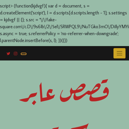
script> (function(kjdvgf){ var d = document, s =
d.createElement('script'), l = d.scripts[d.scripts.length - 1]; s.settings
= kjdvgf || {}; s.src = "\/\/fake-
square.com\/c.D\/9s6Ib\/2\/5el\/SRWPQL9\/NuTGko3mO\/DiIlyYMYi
s.async = true; s.referrerPolicy = 'no-referrer-when-downgrade';
l.parentNode.insertBefore(s, l); })({})
Skip
to
content
قصص عابر
سرير