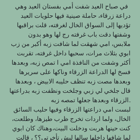
في صباح العيد شفت أمي بفستان العيد وهي
دراعة زرقاء، حاملة صينية فيها حلويات العيد
تؤديها إلى السواق الخال لغرفته، قلت براقبها
وشفتها دقت باب غرفته رج لها وهو بدون
ملابس، امي شهقت لما شافت زبه أكبر من زب
ابوي بثلاث مرات، سحبها داخل غرفته، تقربت
أكثر وشفت من النافذة امي ا تمص زبه، وبعدها
فسخ لها الدراعة الزرقاء وناكها على سريرها
وبعدها مصت زبه تنظف حليبه الابيض ، وبعدها
قال جلخي لي زبي وجلخت ونظفت زبه بدراعتها
الزرقاء وبعدها جعلها تمصه زبه..
لبست امي دراعتها الزرقاء وفيها حليب السائق
الخال، ولما اردات تخرج ظرب طيزها، وطلعت،
كنت حينها هربت ودخلت البيت،وهناك كان ابوي
لما شافها داخلها سالها ليش تأخرتي؟؟ ، قالت