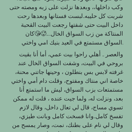
وكب داخلها،، وبعدها نزلت على زبه ومصته حتى
شربت كل حليبه..لبست فستانها وبعدها رحت
داخل البيت حتى شفتها رجعت البيت القحبة
المنتاكة من زب السواق الخال….🥵😘كان
السواق مستمتع في العيد بنيك امي واختي.
والعصر .. أهلي راحوا بيت عمي، أما أنا بقيت
بروحي في البيت، وشفت السواق الخال عند
غرفته لابس بس بنطلون ، وحينها جاتني محنة،
خاصة اني منتاك ومفتوح، وقلت دام أمي واختي
مستمتعات بزب السواق، ليش ما استمتع أنا
بعد، ونزلت له، ولما جيت عنده ، قلت له ممكن
تسوي مساج، قال لي تعال داخل، وقال لازم
تفسخ كامل..وانا فسخت كامل وبانت طيزي،
وقال لي نام على بطنك، نمت، وصار يمسح من