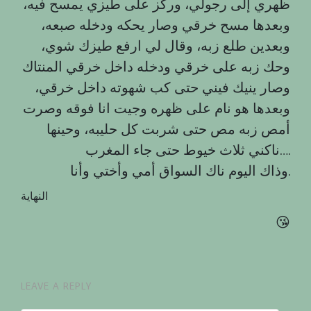
ظهري إلى رجولي، وركز على طيزي يمسح فيه،
وبعدها مسح خرقي وصار يحكه ودخله صبعه،
وبعدين طلع زبه، وقال لي ارفع طيزك شوي،
وحك زبه على خرقي ودخله داخل خرقي المنتاك
وصار ينيك فيني حتى كب شهوته داخل خرقي،
وبعدها هو نام على ظهره وجيت انا فوقه وصرت
أمص زبه مص حتى شربت كل حليبه، وحينها
ناكني ثلاث خيوط حتى جاء المغرب….
وذاك اليوم ناك السواق أمي وأختي وأنا.
النهاية
😘
LEAVE A REPLY