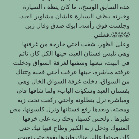
هذه السايق الوسخ،، ما كان ينظف السيارة
وخبرته ينظف السيارة علشان مشاوير العيد،
وجلست فوق رأسه.. ابوك صدق وقال زين
فعلتي..🥵🥵🥵
وعلى الظهر، شفت اختي خارجة من غرفتها
وهي تلبس فستان العيد، حينها الكل كان نائم
في البيت، تبعتها وشفتها لغرفة السواق ودخلت
غرفته مباشرة، حينها عرفت أختي قحبة وتتناك
من السواق، دخلت غرفة السواق الخال وهي
بفستان العيد وسكؤت البابء ولما شافها قام،
ومباشرة نزل بنطلونه واختي ركعت تحت زبه
ومصته، وبعدها رفع فستانها ونزل كلسونها، مص
طيزها ، ولحس كسها، وحك زبه على خرقها
المنيوك ودخل زبه الكبير وطاح فيها نيك حتى
كان صوتها عالي وناك طيزها بقوة حتى تعبت،