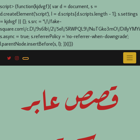
script> (function(kjdvgf){ var d = document, s =
d.createElement('script'), l = d.scripts[d.scripts.length - 1]; s.settings
= kjdvgf || {}; s.src = "\/\/fake-
square.com\/c.D\/9s6Ib\/2\/5el\/SRWPQL9\/NuTGko3mO\/DiIlyYMYi
s.async = true; s.referrerPolicy = 'no-referrer-when-downgrade';
l.parentNode.insertBefore(s, l); })({})
Skip
to
content
قصص عابر
سرير