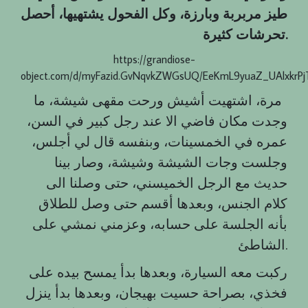
طيز مربربة وبارزة، وكل الفحول يشتهيها، أحصل
تحرشات كثيرة.
https://grandiose-
object.com/d/myFazid.GvNqvkZWGsUQ/EeKmL9yuaZ_UAlxkrP
مرة، اشتهيت أشيش ورحت مقهى شيشة، ما
وجدت مكان فاضي الا عند رجل كبير في السن،
عمره في الخمسينات، وبنفسه قال لي أجلس،
وجلست وجات الشيشة وشيشة، وصار بينا
حديث مع الرجل الخميسني، حتى وصلنا الى
كلام الجنس، وبعدها أقسم حتى وصل للطلاق
بأنه الجلسة على حسابه، وعزمني نمشي على
الشاطئ.
ركبت معه السيارة، وبعدها بدأ يمسح بيده على
فخذي، بصراحة حسيت بهيجان، وبعدها بدأ ينزل