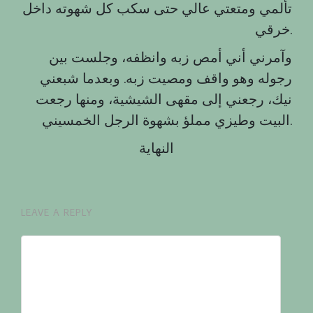
تألمي ومتعتي عالي حتى سكب كل شهوته داخل
خرقي.
وآمرني أني أمص زبه وانظفه، وجلست بين
رجوله وهو واقف ومصيت زبه. وبعدما شبعني
نيك، رجعني إلى مقهى الشيشية، ومنها رجعت
البيت وطيزي مملؤ بشهوة الرجل الخمسيني.
النهاية
LEAVE A REPLY