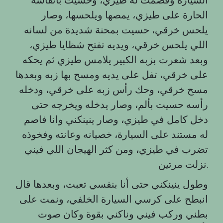
الحارة على طيزي، يمصها ويلحسها، وصار
يلحس خرقي، حسيت بمحنة شديدة من لسانه
اللي يلحس خرقي، ويديه تفتح شظايا طيزي،
وبعد شعرت بزبه الكبير يلامس طيزي ثم يحكه
على خرقي، تفل على يديه ومسح بها زبه وبعدها
مسح خرقي، وحك رأس زبه على خرقي، ودخله
رأسه حسيت بألم، وصار يدخله ويخرجه حتى
دخل كامل في طيزي، وصار ينينكني وانا فاصم
له مستند على السيارة، خصيانه وعانته وفخوذه
تضرب في طيزي، ومن كثر الهيجان اللي فيني
نزلت مرتين.
وطول ينينكني حتى أنا بنفسي تعبت، وبعدها قال
انبطح على كرسي السيارة الخلفي، ونمت على
بطني وركب فيني وناكني بقوة وكان صوت