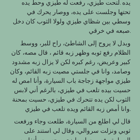
يده .لتحت طيزي، رفعت له طيزي وحط يده
تحتها وجلست على يده، ووصار يحرك في
وسطي بين شظاي طيزي ولولا الثوب كان دخل
صبعه في خرقي.
وبدل لا يروح إلى الشاطئ، راح للبر، ووسط
الظلام رفع ثوبه وظهر زبه قائم ، قال مصه، كان
كبير وعريض، رغم كبره لكن لا يزال زبه مشدود
وصامد، وانا في جلستي مصيت زبه القائم، وكان
طيزي مواجهة زجاجة باب السيارة، وأنا امص له
حسيت بيده تلعب في طيزي، بالرغم أني لابس
الثوب لكن يده تتحرك في طيزي، حسيت بمحنة
وانا أمص زبه القائم ويده تلعب في طيزي.
قال لي اطلع من السيارة، طلعت وجاء ورفعت
ثوبي ونزلت سروالي، وقال لي استند على
السيارة وفصمت له طيزي، وحسيت بأنفاسه