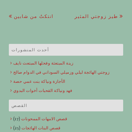
Post
طيز زوجتي المثير
انتكتُ من شابين
navigation
أحدث المنشورات
زينة المبتعثة وفحلها المبتعث نايف
زوجتي الهائجة ليلي وزميلي السوداني في الدوام صالح
الأجازة ونياكة بنت عمي حصة
فهد ونياكة القحبات أخوات البدوي
القصص
قصص الامهات الممحونات
(17)
قصص البنات الهائجات
(25)