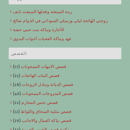
زينة المبتعثة وفحلها المبتعث نايف
زوجتي الهائجة ليلي وزميلي السوداني في الدوام صالح
الأجازة ونياكة بنت عمي حصة
فهد ونياكة القحبات أخوات البدوي
القصص
قصص الامهات الممحونات
(17)
قصص البنات الهائجات
(25)
قصص الدياثة وتبادل الزوجات
(28)
قصص المتزوجات الممحونات
(46)
قصص حنس المحارم
(22)
قصص مثلية السحاق واللواط
(12)
قصص نياكة العمال والاجانب
(26)
مكتبة قصص الجنس العربية
(33)