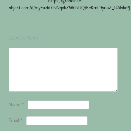
https://grandiose-
object.com/d/myFazid.GvNqvkZWGsUQ/EeKmL9yuaZ_UAlxkrP
LEAVE A REPLY
Name
*
Email
*