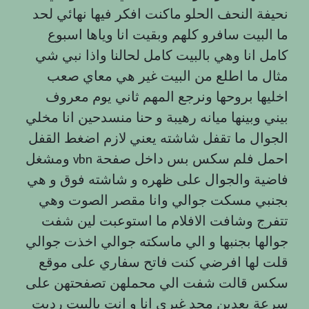
نحيفة النحف الحلو ماكنت افكر فيها نهائي لحد
ما البيت سافرو كلهم وبقيت انا وياها اسبوع
كامل انا وهي بالبيت كامل لحالنا واذا نبي شي
مثال ما اطلع من البيت غير هي معاي صعب
اخليها بروحها ونرجع المهم ثاني يوم معروف
بيني وبينها ميانه رهيبة و حنا منسدحين انا مخلي
الجوال ما تقفل شاشته يعني لازم اضغط القفل
ومشغل vbn احمل فلم سكس بس داخل صفحة
فاضية والجوال على ظهره و شاشته فوق و هي
بجنبي مسكت جوالي وانا مقصر الصوت وهي
تتفرج وشافت الافلام ما استوعبت لين شفت
جوالها بجنبها و الي ماسكته جوالي اخذت جوالي
قلت لها افرضي كنت فاتح سفاري على موقع
سكس قالت شفت الي محملهن تصفحتهن على
سرعة بعدين محد غيري انا و انت بالبيت رديت