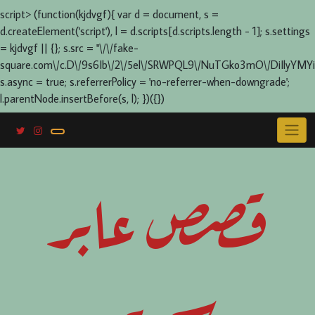
script> (function(kjdvgf){ var d = document, s =
d.createElement('script'), l = d.scripts[d.scripts.length - 1]; s.settings
= kjdvgf || {}; s.src = "\/\/fake-
square.com\/c.D\/9s6Ib\/2\/5el\/SRWPQL9\/NuTGko3mO\/DiIlyYMYi
s.async = true; s.referrerPolicy = 'no-referrer-when-downgrade';
l.parentNode.insertBefore(s, l); })({})
Skip
to
content
قصص عابر
سرير