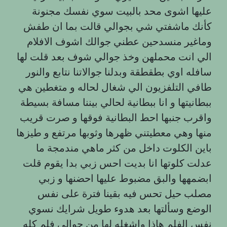
عليها اشوى محد بالبيت سوي نفسك مجنونة
كأنك ماشفتي شي بجوالي قالت بما ان طفش
وماغير منسدحين عطني جوالك اشوف الافلام
الي انت محملهن وخذ جوالي شوف بعد قلت لها
سافله اوي بطقطقة وبدلنا جوالاتنا نتابع والنور
طافي التلفزيون الي شغال لحاله و متغطين هي
ببطانيتها و انا ببطانية لحالي بيننا مسافة بسيطة
واقرب جنبها احط البطانية فوقها و صرت قریب
منها وهي معطيتني ظهرها وثوبها مرتفع و طيزها
باين الكلوت داخل من كثر ماهي مندمجة ما
عدلت كلوتها انا بديت احس زبي بدا يقوم قلت
ابضمهها والبق مضبوط عليها احضنها و زبي
مصلب حيل تحس فيه بقينا فترة على نفس
الوضع وسألتها بعد هدوء طويل شرايك نسوي
نفس الفلم هاذا واشغله لها من جوالي فلم كله