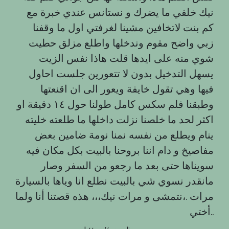
نيك خلفي ما يضرك و نستانس عندي خبرة مع
كم بنت لاتخافين مشينا لغرفتي اول ما وقفنا
زبي واضح مقوم وندخلها واطلع مزلق حطيت
شوي منه على ايدها قلت هاذا نفس الزيت
يسهل التدخيل بدون لا تتعورين جلست احاول
فيها وهي تقول خايفة ويعور الى ان اقنعتها
وطبقنا فلم سكس كامل طولنا حول ١٤ دقيقة او
اكثر لحد ما خلصنا نزلت داخلها ما طلعته خليته
ينام ويطلع من نفسه نمنا نومة ضامين بعض
مفاصيخ و دام اننا بروحنا بالبيت بكل مكان فيه
سويناها حتى بعد ما رجعو من السفر وصار
مانقدر نسوي شي بالبيت نطلع انا وياها بالسيارة
مرات .،نتمشى و مرات نيك،،، هذه قصتنا أنا ولما
أختي..