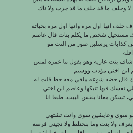
ا وحلف ما قد حلف ما قد جرب ولا ناك
 حلف انها اول مره وانها اول مره بحياته
ك مستحيل شخص ما يكلم بنات قال عاصم
ن كذابات يرسلين صور من النت مو
قله
شاف بنت عاريه وهو يقول ما عمره لمس
ك قال حضه شوعه مافي معه حظ قلت له
 نفسك فيها تنيكها وعاصم ابن اختي
 تسكن معانا بنفس البيت، طبعا انا
كلو سوى وعايشين سوى وانت تشتهي
 بعرف ولا بنت وما بنختلط ولا تجيني فرصه
الحرمان اي بنت من اقاربي اشوفها اشتهيها