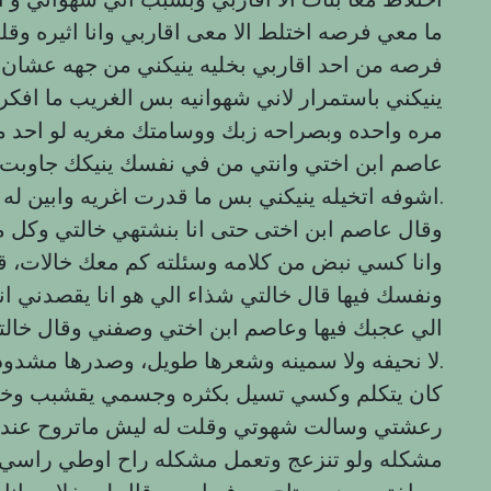
ما معي فرصه اختلط الا معى اقاربي وانا اثيره وقل
فرصه من احد اقاربي بخليه ينيكني من جهه عشان
ينيكني باستمرار لاني شهوانيه بس الغريب ما افكر
مره واحده وبصراحه زبك ووسامتك مغريه لو احد من
عاصم ابن اختي وانتي من في نفسك ينيكك جاوبت ع
اشوفه اتخيله ينيكني بس ما قدرت اغريه وابين له.
وقال عاصم ابن اختى حتى انا بنشتهي خالتي وكل م
وانا كسي نبض من كلامه وسئلته كم معك خالات، قا
ونفسك فيها قال خالتي شذاء الي هو انا يقصدني ان
الي عجبك فيها وعاصم ابن اختي وصفني وقال خال
لا نحيفه ولا سمينه وشعرها طويل، وصدرها مشدود ومقدم من جسمها وطيزها مدوره.
كان يتكلم وكسي تسيل بكثره وجسمي يقشبب وخ
رعشتي وسالت شهوتي وقلت له ليش ماتروح عند خا
مشكله ولو تنزعج وتعمل مشكله راح اوطي راسي عند 