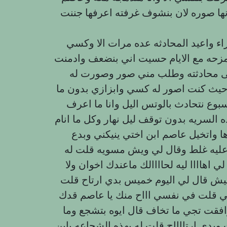
ها صوره لان بنشوف غرفته اعرفها جننت
اء واعيد المحادثه عده مرات الا وكسي
زحه مع الايام حسيت اني بنضعف وادمنت
لى محادثته وطلب مني صور وصورت له
يث كنت اصور له کسي وابزازي بدون ما
ع نتحادث بالوتس اليل وانا ما اعرف
لسريه بدون توقف ليل نهار وكل ما انام
 واتخيل عاصم ابن اختي ينيكني وبدع
عليه غلط وقال لي ويش مسويه قلت له
 اهاااا ليه لحاااالك ماعندك اخوان ولا
ليش قال لي اليوم خميس بدي ارتاح قلت
اني قلت في نفسي اااح منك يا عاصم قدك
افقت تجي ما تخاف قال ايوه بتشجع وما
بدي ارتااااح قلت له بهذه الشجاعه باين