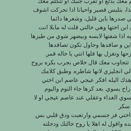
معك بدلع او تقرب جنبك او تتكلم معك
ذا، بتلبس قصير واحيانا اذا تحركت اشوف
ي صدرها باين قليل، وشعرها دائما
ابن اختها وهي خالتي قلت له مابلا انت
نيه اذا شفتها لابسه وبيضهر شوي من طيزها
ن و صافدها وحاول تكون تصافدها
 وتغزل بها قلها انتي يا خاله قمر.
 تتجاوب معك قال خلاص بجرب بكره بروح
ي انجليزي لانها شاطره. وطبق كلامك
ذك اليله افكر عيجي عاصم ابن اختي
 يسوي. بعد كرها جاء النوم واليوم
ي الغداء وعقلي عند عاصم عيجي او لا
 اختي فز جسمي وارتعبت ودق قلبي بس
ه واقول له اهلا يا روح خالتك ودخلته