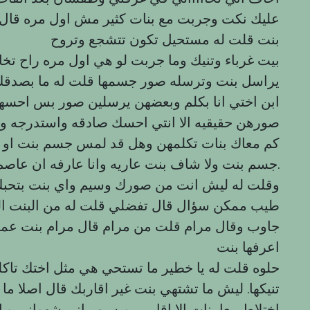
عليك نكت وجربت مع بنات كثير مش اول مره قال ل
بنت قلت له مستحيل تكون تتشجع وتروح
بيت غرباء وتنيك وما جربت لو هي اول مره راح تخاف
يراسل بنت وترسله صور جسمها قلت له ما بصدق
ابن اختي انا بكلم وبعضهن يرسلين صور بس احسه
صورهن حقيقيه الا انتي احسك صادقه واستدرجه وا
كم معاك بنات تكلمهن وهل قد لمس جسم بنت او 
جسم بنت ولا شاف بنت عاريه وانا عارفه ان عاصم ابن اختي مؤدب ووسيم.
وقلت له ليش انت من صورك وسيم واي بنت بتحب
طيب ممكن سؤال قال تفضلي قلت له من البنت الي
جاوب وقال مرام قلت من مرام قال مرام بنت عمي،
اعرفها بنت
حلوه قلت له يا خطير ما تستحي هي مثل اختك تا
تنيكها. ليش ما تشتهي بنت غير اقاربك قال اصلا ما
اختلاط معا بنات الا اقاربي وبسبب اني شهواني و 