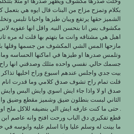
وخلت صدرها مكشوف ويظهر صدرها او مثلا بتتكلم 
بكلام وتمزح مزاح من البنات قال ايوه هي بتعمل ك
الشميز حقها يرتفع ویبان طيزها واحيانا تلبس وتخل
مكشوف بس انا بنحسن النيه. واقل انها عفويه لاني 
اهبل هي مشتاقه وانت ما بتهتم بها قلت له مره ثا
مازحها المس الشي المكشوف من جسمها وقلها باي
وتلمس صدرها او طيزها في اماكنها الحساسه ومازحها
جسمك حالي. نفسي واحده مثلك وصدقني انها راح
بيت جدي واجلس عندهم اسبوع وراح اخليها تذاكر ل
قلت تمام راح تشوف صدق كلامي وما قدرت انام ه
صدق او لا واذا جاء ايش اسوي وايش البس وايش راح
الثاني لبست بنطلون ضيق وشميز مقطع وضيق واسو
حتى ما كنت عارفه ايش الي بنضيفه للاكل ملح او سكر .
قطع تفكيري دق الباب ورحت افتح وانه عاصم ابن
ما بينت له وسلم عليا وانا اسلم عليه وابوسه في خد