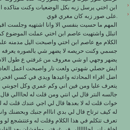
ابن اختي يرسل زبه بكل الوضعيات وكنت متاكده ان
على صور زبه كان مغري قوي.
المهم ما حسيت بنفسي الا وانا اشتهيه وجلست اقر
اتبلل واشتهيت عاصم ابن اختي عملت الموضوع كم
الكلام مع عاصم ابن اختي واصبحت اليل مدمنه ع
جسمي وكنت حريصه لا يضهر شي بالصوره يعرفه ح
يضهر وجهي او شي معروف من غرفتي ع طول الاسبو
ایش حصلي شهوتي ولعت نار واصبحت اعمل العاده ا
اضل اقراء المحادثه واعيدها ويدي في كسي افحرها
يتعرف عليا ومن فين اني وكم عمري وكل اجوبتي 
جالسه النتر قال لي انتي ومن قلت له لحااالي قال لي
خوات قلت له لا بعدها قال لي اجي عندك قلت له 
له كيف ترتاح قال لي بدي انااام جنبك وبحضنك و
تعرف تتكلم في هذا الكلام وقلت له وعتتشجع لو و
اخاف اني لحااااالي في غرفتي وطفشان بعد القات و