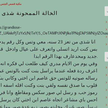
مكتبة قصص الجنس ال
الخالة الممحونة شذى وا
s://grandiose-
Z_UAlxkrPjTzYx5/N/TeY/5_OeTAMPtXNPjIko1PNzjDkP5WN/yIZOsaa
انا شذى من تعز 23 سنه، معي وتس 
بس كنت اريد اتسلى واتعرف على عيال وادخل ق
جديد ومحدعارف بهذا الرقم ابدا.
اعرف ردة فعله عندما يراسل بنت كنت بالوتس عم
رساله صوتيه للوتس حق عاصم ابن اختي وكاني بن
قلوب ما صدق نفسه ولقي بنت وكنت اقله اسفه انا
رموز حب. و رسل لي صور سكس ومقاطع. وانا في 
احس باي مشاعر اتجاه عاصم ابن اختي كان يرس
ترسل صور غيرك وخليته يصور زبه عدة صور وما عر