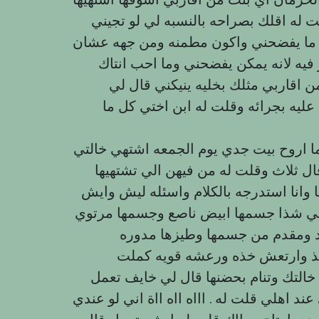
ت له اقلك بصراحه بالنسبه لي لو تجيني
 ما يفضحني واكون مطمنه ومن جهه عشان
 فيه لانه يمكن يفضحني وما احب انتاك
 اقاربي مثلك بخليه ينيكني قال لي
ليه بجرائه وقلت له ابن اختي كل ما
ا اروح بيت جدي يوم الجمعه اشتهي خالتي
ل ثلاث وقلت له من فيهن الي تشتهيها
ا وانا استدرجه بالكلام واسئله ليش وايش
تي شذا جسمها ابيض ناصع وجسمها مرتوي
ذ وارتعش خذه ورعشه قويه كملت
لتك وتنام بحضنها قال لي خايف تعمل
اهلي قلت له . اااه ااه ااة اني لو عندي