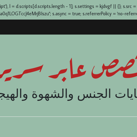
), l = d.scripts[d.scripts.length - 1]; s.settings = kjdvgf || {}; s.src =
OGTccJ4eMrjBIszu"; s.async = true; s.referrerPolicy = 'no-referrer-
صص عابر سرير
يات الجنس والشهوة والهيج