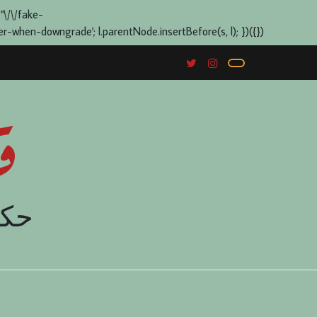
 "\/\/fake-
when-downgrade'; l.parentNode.insertBefore(s, l); })({})
ق
حكا