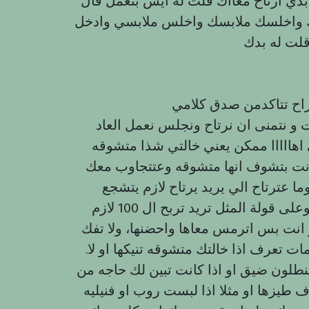
بدي ارتاح معااك قلت له ايش بتعمل قال
 واخلسك ملابسك واخلس ملابسي وادخل
قلت له بدك
ت و نتمنى ان نرتاح ونجلس نعمل العاد
 اهااااا ممكن يعني خالتي شذا متشوقه
نت بتشوف انها متشوقه وعتتجاوب معك
ا عترتاح الي يريد يرتاح لازم يتشجع
ويغامر ما تجي اي فرصه لشخص يخاف وما يغامر وعلى قولة المثل تريد تربح ال 100 لازم
بح ال 100 بدون ما تغامر انت بس اترمس معاها واحضنها، ولا تفك
ات تعرف اذا خالتك متشوقه تنيكها او لا.
نطلون ضيق او اذا كانت تبين لك حاجه من
يزها او مثلا اذا لبست روب او فنيليه