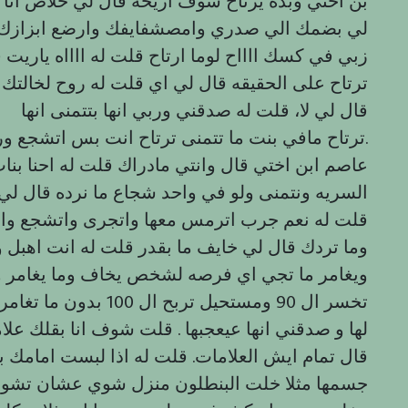
بن اختي وبده يرتاح سوف اريحه قال لي خلاص انا 
لي بضمك الي صدري وامصشفايفك وارضع ابزازك
زبي في كسك ااااح لوما ارتاح قلت له ااااه ياريت 
ترتاح على الحقيقه قال لي اي قلت له روح لخالتك
قال لي لا، قلت له صدقني وربي انها بتتمنى انها
ترتاح مافي بنت ما تتمنى ترتاح انت بس اتشجع وراح تتاكدمن صدق كلامي.
عاصم ابن اختي قال وانتي مادراك قلت له احنا بنا
السريه ونتمنى ولو في واحد شجاع ما نرده قال لي
قلت له نعم جرب اترمس معها واتجرى واتشجع وا
وما تردك قال لي خايف ما بقدر قلت له انت اهبل وم
تخسر ال 90 ومستحيل تر
لها و صدقني انها عيعجبها . قلت شوف انا بقلك علام
قال تمام ايش العلامات. قلت له اذا لبست امامك ب
جسمها مثلا خلت البنطلون منزل شوي عشان تشوف ط