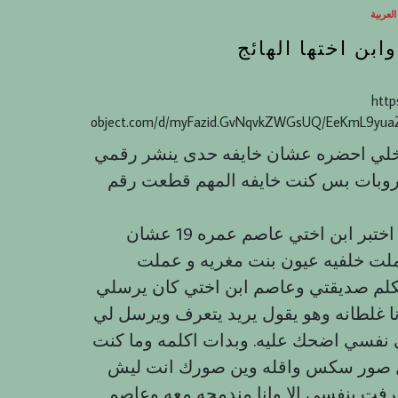
عربية
بن اختها الهائج
http
object.com/d/myFazid.GvNqvkZWGsUQ/EeKmL9yua
وكل رقم يدخلي احضره عشان خايفه حدی ينشر رقمي
روبات بس كنت خايفه المهم قطعت رقم
وفي يوم من الايام مدري كيف طلعت لي فكره انه اختبر ابن اختي عاصم عمره 19 عشان
لت خلفيه عيون بنت مغريه و عملت
كلم صديقتي وعاصم ابن اختي كان يرسلي
 غلطانه وهو يقول يريد يتعرف ويرسل لي
نفسي اضحك عليه. وبدات اكلمه وما كنت
ل صور سكس واقله وين صورك انت ليش
فت بنفسي الا وانا مندمجه معه وعاصم