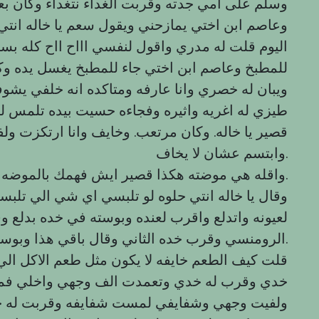
وسلم على امي جدته وقربت الغداء نتغداء وكان بع
وعاصم ابن اختي يمازحني ويقول سعم یا خاله انتي
اليوم قلت له مدري واقول لنفسي اااح ااح كله بسبب
للمطبخ وعاصم ابن اختي جاء للمطبخ يغسل يده و
ويبان له خصري وانا عارفه ومتاكده انه خلفي يشو
طيزي له اغريه واثيره وفجاءه حسيت بيده تلمس ل
قصير يا خاله. وكان مرتعب. وخايف وانا ارتكزت ول
وابتسم عشان لا يخاف.
واقله هي موضته هكذا قصير ايش فهمك بالموضه.
وقال یا خاله انتي حلوه لو تلبسي اي شي الي تلبس
لعيونه واتدلع واقرب لعنده وبوسته في خده بدلع وق
الرومنسي وقرب خده الثاني وقال باقي هذا وبوسته بخده الثاني. وعاصم يقول اووخ والطعم.
قلت كيف الطعم خايفه لا يكون مثل طعم الاكل ال
خدي وقرب له خدي وتعمدت الف وجهي واخلي فم
ولفيت وجهي وشفايفي لمست شفايفه وقربت له خدي