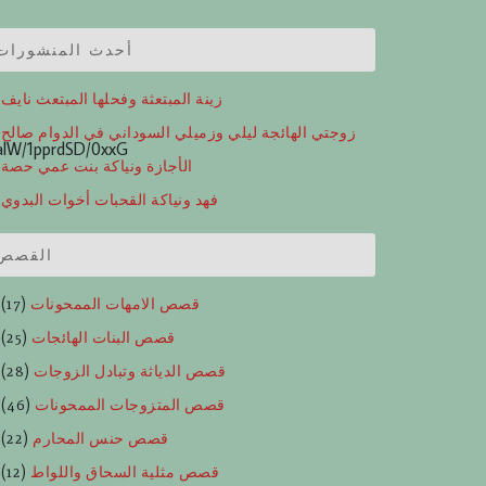
أحدث المنشورات
زينة المبتعثة وفحلها المبتعث نايف
زوجتي الهائجة ليلي وزميلي السوداني في الدوام صالح
lW/1pprdSD/0xxG
الأجازة ونياكة بنت عمي حصة
فهد ونياكة القحبات أخوات البدوي
القصص
قصص الامهات الممحونات
(17)
قصص البنات الهائجات
(25)
قصص الدياثة وتبادل الزوجات
(28)
قصص المتزوجات الممحونات
(46)
قصص حنس المحارم
(22)
قصص مثلية السحاق واللواط
(12)