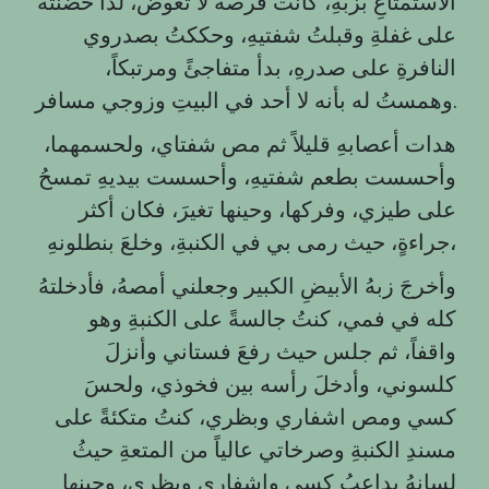
الاستمتاعِ بزبهِ، كانت فرصةً لا تعوض، لذا حضنته
على غفلةِ وقبلتُ شفتيهِ، وحككتُ بصدروي
النافرةِ على صدرهِ، بدأ متفاجئً ومرتبكاً،
وهمستُ له بأنه لا أحد في البيتِ وزوجي مسافر.
هدات أعصابهِ قليلاً ثم مص شفتاي، ولحسمهما،
وأحسست بطعم شفتيهِ، وأحسست بيديهِ تمسحُ
على طيزي، وفركها، وحينها تغيرَ، فكان أكثر
جراءةٍ، حيث رمى بي في الكنبةِ، وخلعَ بنطلونهِ،
وأخرجَ زبهُ الأبيضِ الكبير وجعلني أمصهُ، فأدخلتهُ
كله في فمي، كنتُ جالسةً على الكنبةِ وهو
واقفاً، ثم جلس حيث رفعَ فستاني وأنزلَ
كلسوني، وأدخلَ رأسه بين فخوذي، ولحسَ
كسي ومص اشفاري وبظري، كنتُ متكئةً على
مسندِ الكنبةِ وصرخاتي عالياً من المتعةِ حيثُ
لسانهُ يداعبُ كسي واشفاري وبظري، وحينها