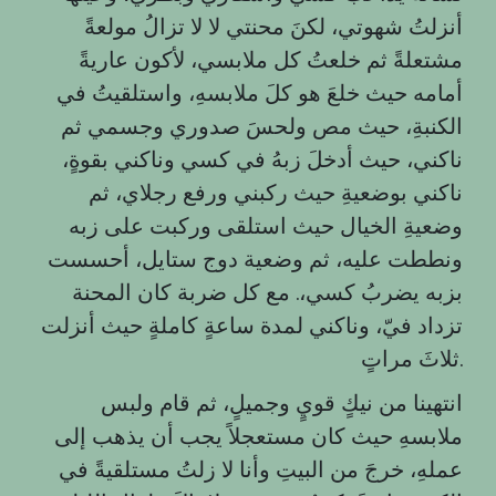
أنزلتُ شهوتي، لكنَ محنتي لا لا تزالُ مولعةً
مشتعلةً ثم خلعتُ كل ملابسي، لأكون عاريةً
أمامه حيث خلعَ هو كلَ ملابسهِ، واستلقيتُ في
الكنبةِ، حيث مص ولحسَ صدوري وجسمي ثم
ناكني، حيث أدخلَ زبهُ في كسي وناكني بقوةٍ،
ناكني بوضعيةِ حيث ركبني ورفع رجلاي، ثم
وضعيةِ الخيال حيث استلقى وركبت على زبه
ونططت عليه، ثم وضعية دوج ستايل، أحسست
بزبه يضربُ كسي،. مع كل ضربة كان المحنة
تزداد فيّ، وناكني لمدة ساعةٍ كاملةٍ حيث أنزلت
ثلاثَ مراتٍ.
انتهينا من نيكٍ قويٍ وجميلٍ، ثم قام ولبس
ملابسهِ حيث كان مستعجلاً يجب أن يذهب إلى
عملهِ، خرجَ من البيتِ وأنا لا زلتُ مستلقيةً في