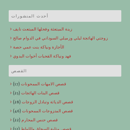
أحدث المنشورات
زينة المبتعثة وفحلها المبتعث نايف
زوجتي الهائجة ليلي وزميلي السوداني في الدوام صالح
الأجازة ونياكة بنت عمي حصة
فهد ونياكة القحبات أخوات البدوي
القصص
قصص الامهات الممحونات
(17)
قصص البنات الهائجات
(25)
قصص الدياثة وتبادل الزوجات
(28)
قصص المتزوجات الممحونات
(46)
قصص حنس المحارم
(22)
قصص مثلية السحاق واللواط
(12)