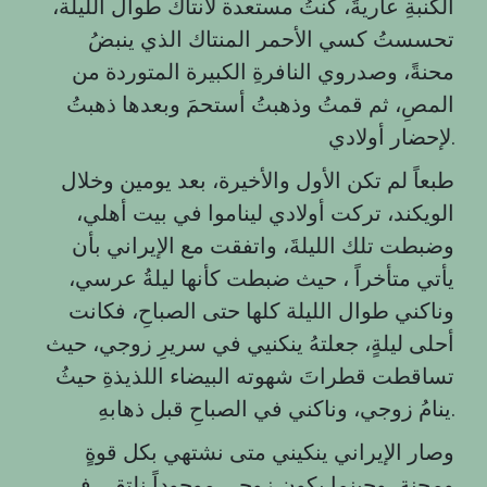
الكنبةِ عاريةً، كنتُ مستعدة لانتاكَ طوال الليلة،
تحسستُ كسي الأحمر المنتاك الذي ينبضُ
محنةً، وصدروي النافرةِ الكبيرة المتوردة من
المصِ، ثم قمتُ وذهبتُ أستحمَ وبعدها ذهبتُ
لإحضار أولادي.
طبعاً لم تكن الأول والأخيرة، بعد يومين وخلال
الويكند، تركت أولادي ليناموا في بيت أهلي،
وضبطت تلك الليلةَ، واتفقت مع الإيراني بأن
يأتي متأخراً ، حيث ضبطت كأنها ليلةُ عرسي،
وناكني طوال الليلة كلها حتى الصباحِ، فكانت
أحلى ليلةٍ، جعلتهُ ينكنيي في سريرِ زوجي، حيث
تساقطت قطراتَ شهوته البيضاء اللذيذةِ حيثُ
ينامُ زوجي، وناكني في الصباحِ قبل ذهابهِ.
وصار الإيراني ينكيني متى نشتهي بكل قوةٍ
ومحنةٍ، وحينما يكون زوجي موجوداً نلتقي في