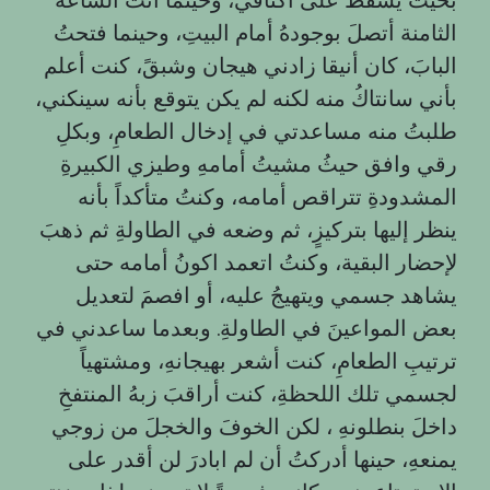
الثامنة أتصلَ بوجودهُ أمام البيتِ، وحينما فتحتُ
البابَ، كان أنيقا زادني هيجان وشبقً، كنت أعلم
بأني سانتاكُ منه لكنه لم يكن يتوقع بأنه سينكني،
طلبتُ منه مساعدتي في إدخال الطعامِ، وبكلِ
رقي وافق حيثُ مشيتُ أمامهِ وطيزي الكبيرةِ
المشدودةِ تتراقص أمامه، وكنتُ متأكداً بأنه
ينظر إليها بتركيزٍ، ثم وضعه في الطاولةِ ثم ذهبَ
لإحضار البقية، وكنتُ اتعمد اكونُ أمامه حتى
يشاهد جسمي ويتهيجُ عليه، أو افصمَ لتعديل
بعض المواعينَ في الطاولةِ. وبعدما ساعدني في
ترتيبِ الطعامِ، كنت أشعر بهيجانهِ، ومشتهياً
لجسمي تلك اللحظةِ، كنت أراقبَ زبهُ المنتفخِ
داخلَ بنطلونهِ ، لكن الخوفَ والخجلَ من زوجي
يمنعهِ، حينها أدركتُ أن لم ابادرَ لن أقدر على