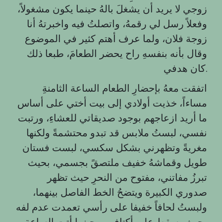
زوجي لا يريد أن يشغلَ بالهُ حينما يكون مشغولاً،
وفعلاً رسل لي رقمهُ، واتصلتُ فيه واخبرتهُ أنا
زوجة فلان، ولما عرف أهتم كثير في الموضوع
وقال بأنه بنفسهِ راح يحضر الطعامَ، طبعا ذلك
كان هدفي.
اتفقت معهُ بإحضارِ الطعام الساعة الثامنةِ
مساءاً، خذيت أولادي إلى بيت أختي على أساس
ما أريد ازعاجهم بوجود صديقاتي للعشاءِ، ورتبت
نفسي، لبستُ ملابس قد تبدو محتشمةً ولكنها
مغريةً وتظهرني بشكل سكسي، لبست فستان
طويل وقماشهُ خفيف ملتصقً بجسمي، بحيث
تبرزُ مفاتني، مفتوح من النحرِ حيث تظهر
صدوري الكبيرة ويتضحُ الخط الفاصل بينهما،
ولبستُ لحافاً خفيفا على رأسي تعمدت عدم لفه
بحيث يسقط على أكتافي، وحينما أتت الساعة