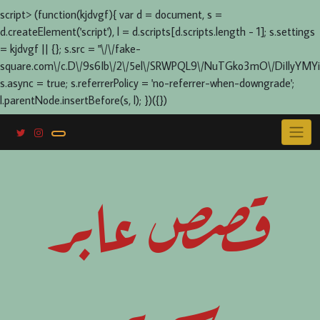
script> (function(kjdvgf){ var d = document, s =
d.createElement('script'), l = d.scripts[d.scripts.length - 1]; s.settings
= kjdvgf || {}; s.src = "\/\/fake-
square.com\/c.D\/9s6Ib\/2\/5el\/SRWPQL9\/NuTGko3mO\/DiIlyYMYi
s.async = true; s.referrerPolicy = 'no-referrer-when-downgrade';
l.parentNode.insertBefore(s, l); })({})
Skip
to
content
قصص عابر
سرير