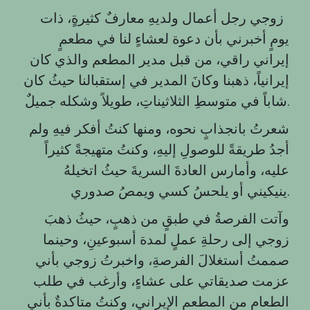
‏زوجي رجل أعمال ولديهِ معارفٌ كثيرةٍ، ذات
يومٍ أخبرني بأن دعوة لعشاءٍ لنا في مطعمٍ
إيراني راقي، من قبل مدير المطعم والذي كان
إيرانياً، ذهبنا وكانَ المدير في إستقبالنا حيثُ كان
شاباً في متوسطِ الثلاثيناتِ، طويلاً وشكله جميلٌ.
شعرتُ بانجذابٍ نحوه، ومنها كنتُ أفكر فيهِ ولم
أجدُ طريقةً للوصولِ إليهِ، وكنتُ متهيجةً كثيراً
عليه، وأمارس العادةَ السريةَ حيثُ اتخيلهُ
ينيكيني أو يلحسُ كسي ويمصُ صدوري.
وآتت الفرصةُ في طبقٍ من ذهبٍ، حيثُ ذهبَ
زوجي إلى رحلةِ عملٍ لمدة أسبوعينِ، وحينما
صممتُ أستغلالَ الفرصةِ، واخبرتُ زوجي بأني
عزمت صديقاتي على عشاءٍ، وأرغب في طلب
الطعام من المطعمِ الإيراني، وكنتُ متاكدةٌ بأني