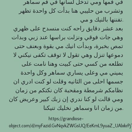
في فمها ومي تدخل لسانها في فم سماهر
وتشرب من حليبي هنا بدأت كل واحدة تظهر
تفننها بالنيك و مي.
بعد عشر دقایق راحه كنت منسدح على ظهري
وهي جات فوقي ونزلت براسها عند زبي وبدات
تمص بخبرة، وبدأت انيك مي بقوة وبعنف حتى
دموعها تنزل وهي تقول لا توقف تكفى نيكني لا
تطلعه من كسي حتى كبيت وهنا نامت على
يميني مي وعلى يساري سماهر وكل واحدة
جسمها احلى من الثانيه وقلت لو كنت ادري ان
نظامكم شرمطة ومقحبة كان نكتكم من زمان
ومي قالت لو كنا ندري إن زبك كبير وعريض كان
من زمان انا وسماهر نخليك تنيكنا.
https://grandiose-
object.com/d/myFazid.GvNqvkZWGsUQ/EeKmL9yuaZ_UAlxkrP