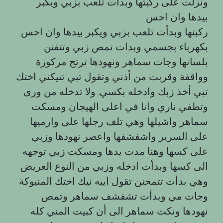
ونزلت على ركبتها وبدأت تلعب بزبي ويكبر
بيدها وان احس
ركبتها وبدأت تلعب بزبي ويكبر بيدها وان احس
بكهرباء بجسمي وبدات تمص زبي وتتفنن
بلسانها وجات سماهر ونهودها ترتج مركوزة
وواقفة وقربت من أذني وتقول تبي تنيكني اختك
تبي أخذ زبك وادخله بكسي. ولا تدخله من ورى
وتطفي ناري وانا في اعلى الهيجان ومسكت
سماهر واشيلها وهي تلف رجلها على وارميها
على السرير واشفشفها واعصر نهودها وزبي
على كسها وهنا مدت يدها ومسكت زبي توجهه
الى كسها وبدأت ادخله وزبي من النوع العريض
وهي بدأت تتمحنن تقول اييه نيك اختك المنيوكة
وجات مي وبدأت تشفشف سماهر وتمص
نهودها ونكت سماهر الى أن كبيت المني كله