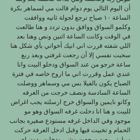
أن اليوم التالي يوم دوام قالت مي لسماهر بكرة
الساعة ١٠ صباح نرجع لجولة ثانيه ووافقت
وكلمو السواق ووافق بدون تردد و هنا طالعت
في الوقت وكانت الساعة اثنين ونص وهنا بعد
اللي شفته قررت اني انيك أخواتي بأي شكل هنا
سحبت نفسي إلا أن رجعت غرفتي وبعد ربع
ساعة خرجو من عند السواق ودخلو البيت وانا
عندي عمل وقررت اني ما اروح خاصه في فترة
الصباح يكون بالفيلا بس مي وسماهر ووصلت
الساعة السادسة ونصف خرجت من الغرفه
وكانو نايمين والسواق خرج ارسلته يجب اغراض
للبيت و هنا انا دخلت غرفه السواق وهو مو
موجود وفي الداخل غرفه مستودع صغيره بجانب
الحمام و تخبيت فيها وقبل ادخل الغرفة حركت
سيارتي بعيد ورجعت مشي ودخلت بدون اي