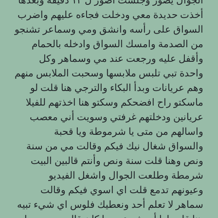
أخذت حديدة معي ودخلت فجاءه عليهم واضرب
السواق على رأسه وانشق ومي وسماعر تشنجو
من الصدمة وامسك السواق وادخله بالحمام
وأقفل عليه ورجعت عند مي وسماهر وكل
واحدة تبي تلبس ملابسها وسحبت الملابس منهم
وهم عريانات وبدأ البكاء والترجي هنا قلت لو
ماسكتو راح افضحكم وسكتو هنا اخذتهم للفيلا
عريانين ودخلتهم غرفتي وسويت أني معصب
واسالهم من متى يا شرموطة ويا قحبة
والسواق شغال نيك فيكم وقالت مي من سنة
ونص وهنا قلت سنة ونص وأنتم قالبين البيت
شرمطة وطلعت الجوال واشغل الفيديو
وعيونهم تدمع قلت اي اسوي فيكم وقالت
سماهر لا تعلم أحد ونعطيك فلوس اي شيء تبيه