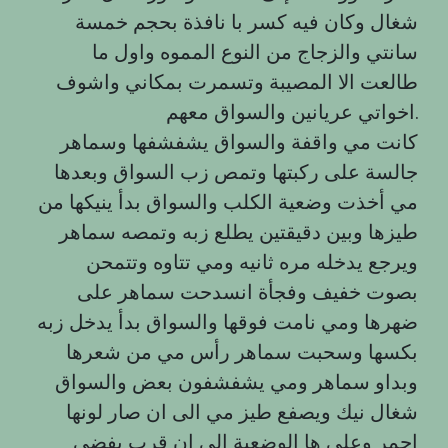
شغال وكان فيه كسر با نافذة بحجم خمسة
سانتي والزجاج من النوع المموه واول ما
طالعت الا المصيبة وتسمرت بمكاني واشوف
اخواتي عريانين والسواق معهم.
كانت مي واقفة والسواق يشفشفها وسماهر
جالسة على ركبتها وتمص زب السواق وبعدها
مي أخذت وضعية الكلب والسواق بدأ ينيكها من
طيزها وبين دقيقتين يطلع زبه وتمصه سماهر
ويرجع يدخله مره ثانيه ومي تتاوه وتتمحن
بصوت خفيف وفجأة انسدحت سماهر على
ضهرها ومي نامت فوقها والسواق بدأ يدخل زبه
بكسها وسحبت سماهر رأس مي من شعرها
وبداو سماهر ومي يشفشفون بعض والسواق
شغال نيك ويصفع طيز مي الى ان صار لونها
احمر وعلى ها الوضعية الى ان قرب يفضي