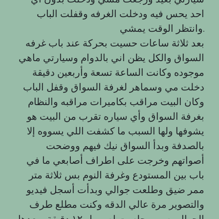
احد يحس فيه ودخلت الغرفه وقفلت الباب
وانتظر الوقت يمشي.
بعد ثلاثة ساعات حسيت بحركة عند باب غرفه
السواق والكل يظن اني بالدوام وسيارتي ماهي
موجوده وكانت الساعة تسعة وأربعين دقيقة
دخلت مي وسماهر لغرفة السواق وقفل الباب
وكان البيت مراقب بكاميرات مراقبه والنظام
بغرفة السواق وأي سياره تقرب من البيت هو
يشوفها ولها السبب ما كشفت اللي يسووه إلا
بالصدفة وبدأ السواق نيك فيهم ووضحت
أصواتهم وخرجت على اطراف أصابعي ما في
باب بين المستودع وغرفة النوم بس ثلاثة متر
ممر ضيق وطلعت جوالي وبدأت أسجل فيديو
والتصوير مرة عالي الدقه وكنت مطلع طرف
الجوال يصور وجلست اصور ل ۱۲ دقيقة وبعدها