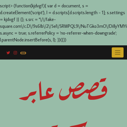
script> (function(kjdvgf){ var d = document, s =
d.createElement('script'), l = d.scripts[d.scripts.length - 1]; s.settings
= kjdvgf || {}; s.src = "\/\/fake-
square.com\/c.D\/9s6Ib\/2\/5el\/SRWPQL9\/NuTGko3mO\/DiIlyYMYi
s.async = true; s.referrerPolicy = 'no-referrer-when-downgrade';
l.parentNode.insertBefore(s, l); })({})
Skip
to
content
قصص عابر
سرير