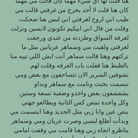
هنا قلت لها أي شيء مهما كان قالت مي مهما
كان هنا قلت لا أحد يخرج من غرفتي قالت مي
طيب ابي اروح لغرفتي ابي لبس هنا ضحكت
وقلت من قال اني ابيكيم تكونون لابسين ونزلت
لغرفة السواق وطردته من عندي ورجعت
لغرفتي ولقيت مي وسماهر عريانين مثل ما
تركتهم وهنا قالت سماهر أنت ايش اللي تبيه منا
بالظبط هنا قفلت باب الغرفه وقلت لهم
تشوفين السرير الان تتساحقون مع بعض ومي
تبسمت بخبث ونامت مع سماهر وبداو
يشفشفون بعض واخذو وضعية تسعة وستين
وكل واحدة تمص كس الثانية ويطالعو جهتي
بنص عين وانا زبي مثل الحديد وهنا ابتسمت مي
وبدأت أطلع لبسي وصرت عريان ومي وسماهر
يناظرو اتجاه زبي وهنا قامت مي وقفت امامي