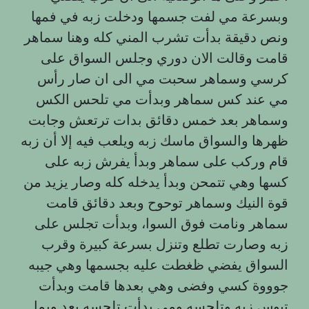
وبسرعة مي لفت جسمها ودخلت زبه في فمها
ونص دقيقة بدأت تشرب المني كله وهنا سماهر
قامت وقالت الان دوري وجلس السواق على
كرسي وسماهر سحبت مي الى ان صار رأس
مي عند كس سماهر وبدأت مي تلحس الكس
وسماهر بعد خمس دقائق بدات ترتعش وجابت
ظهرها والسواق ماسك زبه ويلعب فيه إلا أن زبه
قام وركب على سماهر وبدأ يفرش زبه على
كسها وهي تتمحن وبدأ يدخله كله وصار يزيد من
قوة النيك وسماهر توحوح وبعد دقائق قامت
سماهر ونامت فوق السوا، وبدأت تجلس على
زبه وصارت تطلع وتنزل بسرعة كبيرة وقرب
السواق يفضي ظغطت عليه بجسمها وهي جيبه
جوووة كسي وفضى وهي بعدها قامت وبدأت
تبوس زبه وتلحسه ومي بدأت تلحسه بعد وبما