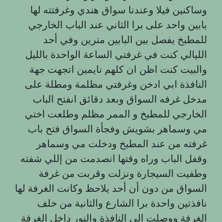
وساكنين فيلا وعندنا سواق هندي وغرفتته لها
بابين واحد على برا الثاني عند الباب الخارجي
للمطبخ يفصل بين البابين مترين وفي أحد
الليالي كنت في غرفتي الساعة الواحدة بالليل
والبيت كنت اظن ان كلهم نایمین اتجهت جهة
النافذة ابي ادخن وغرفتي مظلمة ومطلة على
مدخل غرفه السواق وبعد دقائق انفتح الباب
الخارجي للمطبخ و الممر مظلم وطلعت اختي
مي وسماهر بشويش وفجأة السواق فتح باب
غرفته من عند المطبخ ودخلت مي وسماهر
وقفل الباب وراه وقتها انصدمت من إللي شفته
وطفيت السيجارة ونزلت وقربت من غرفة
السواق من دون أن أحد يلاحظ وكانت الغرفة لها
نافذتين واحدة برا الشارع والثانية من خلف
الغرفة ووصلت إلى النافذة والنور داخل الغرفة