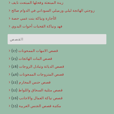
زينة المبتعثة وفحلها المبتعث نايف
زوجتي الهائجة ليلي وزميلي السوداني في الدوام صالح
الأجازة ونياكة بنت عمي حصة
فهد ونياكة القحبات أخوات البدوي
القصص
قصص الامهات الممحونات
(17)
قصص البنات الهائجات
(25)
قصص الدياثة وتبادل الزوجات
(28)
قصص المتزوجات الممحونات
(46)
قصص حنس المحارم
(22)
قصص مثلية السحاق واللواط
(12)
قصص نياكة العمال والاجانب
(26)
مكتبة قصص الجنس العربية
(33)