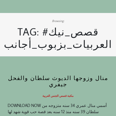
Browsing:
#قصص_نيك
TAG:
العربيات_بزبوب_أجانب
منال وزوجها الديوث سلطان والفحل
جيفري
مكتبة قصص الجنس العربية
DOWNLOAD NOW أسمي منال عمري 34 سنه متزوجه من
سلطان 39 سنه منذ 12 سنه بعد قصة حب قویة شهد لها