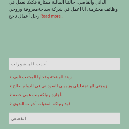
الداني والقاصي، حالتنا المالية ممتازة فكلانا نعمل في
وظائف محترمة، أنا أعمل في شركة سياحةمعروفة وزوجي
Read more…
رجل أعمال ناجح
أحدث المنشورات
زينة المبتعثة وفحلها المبتعث نايف
زوجتي الهائجة ليلي وزميلي السوداني في الدوام صالح
الأجازة ونياكة بنت عمي حصة
فهد ونياكة القحبات أخوات البدوي
القصص