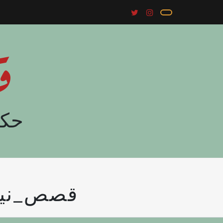
ق
حكا
#قصص_نيا