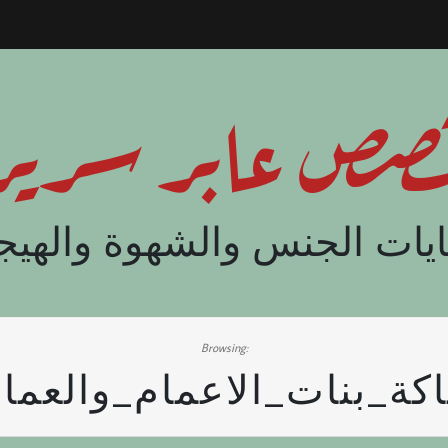
صص عابر سرير
يات الجنس والشهوة والهيج
Browsing:
كة_بنات_الاعمام_والعما