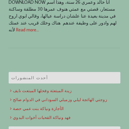
DOWNLOAD NOW أنا خالد وعمري 26 سنة، وهذا اسم
مستعار، قصتي مع عمتي هنوف عمرها 30 مطلقة وساكنة
في مدينة بعيدة عنا علشان دراسة عيالها، وقالي ابوي اروح
لهم وادور على وظيفة عندهم هناك وخلك قريب عند عمتك
Read more…
لأنه
أحدث المنشورات
زينة المبتعثة وفحلها المبتعث نايف
زوجتي الهائجة ليلي وزميلي السوداني في الدوام صالح
الأجازة ونياكة بنت عمي حصة
فهد ونياكة القحبات أخوات البدوي