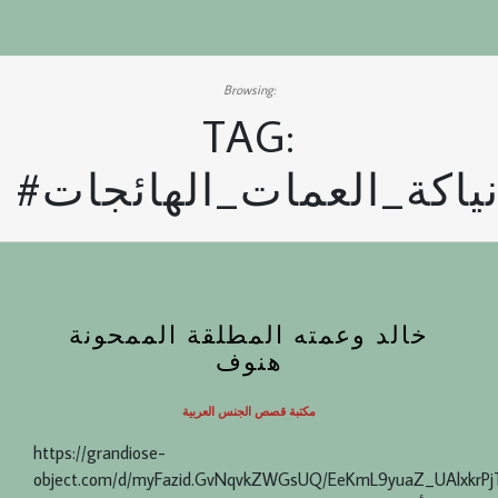
Browsing:
TAG:
اكة_العمات_الهائجات
خالد وعمته المطلقة الممحونة
هنوف
مكتبة قصص الجنس العربية
https://grandiose-
object.com/d/myFazid.GvNqvkZWGsUQ/EeKmL9yuaZ_UAlxkrP