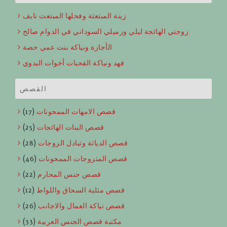
زينة المبتعثة وفحلها المبتعث نايف
زوجتي الهائجة ليلي وزميلي السوداني في الدوام صالح
الأجازة ونياكة بنت عمي حصة
فهد ونياكة القحبات أخوات البدوي
القصص
قصص الامهات الممحونات
(17)
قصص البنات الهائجات
(25)
قصص الدياثة وتبادل الزوجات
(28)
قصص المتزوجات الممحونات
(46)
قصص حنس المحارم
(22)
قصص مثلية السحاق واللواط
(12)
قصص نياكة العمال والاجانب
(26)
مكتبة قصص الجنس العربية
(33)