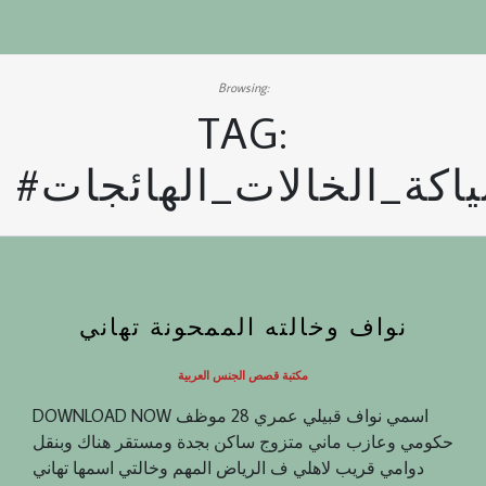
Browsing:
TAG:
اكة_الخالات_الهائجات
نواف وخالته الممحونة تهاني
مكتبة قصص الجنس العربية
DOWNLOAD NOW اسمي نواف قبيلي عمري 28 موظف
حكومي وعازب ماني متزوج ساكن بجدة ومستقر هناك وبنقل
دوامي قريب لاهلي ف الرياض المهم وخالتي اسمها تهاني