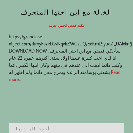
الخالة مع ابن اختها المنحرف
مكتبة قصص الجنس العربية
https://grandiose-
object.com/d/myFazid.GvNqvkZWGsUQ/EeKmL9yuaZ_UAlxkrP
DOWNLOAD NOW سأحكي قصتي مع ابن اختي المنحرف،
انا لدي اخت كبيرة عندها اولاد ستة، اكبرهم عمره 22 عام
وكنت دائما اذهب الى عندهم في بيتهم وكان ابنها الكبير دائما
Read
يشدني بوسامته الزائدة ويمزح معي دائما ولم اظهر له
more…
أحدث المنشورات