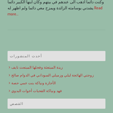
وكنت دائما اذهب الى عندهم في بيتهم وكان ابنها الكبير دائما
Read
يشدني بوسامته الزائدة ويمزح معي دائما ولم اظهر له
more…
أحدث المنشورات
زينة المبتعثة وفحلها المبتعث نايف
زوجتي الهائجة ليلي وزميلي السوداني في الدوام صالح
الأجازة ونياكة بنت عمي حصة
فهد ونياكة القحبات أخوات البدوي
القصص