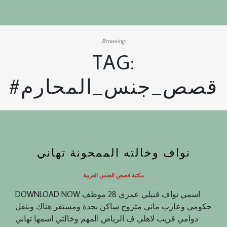
Browsing:
TAG:
#قصص_جنس_المحارم
نواف وخالته الممحونة تهاني
مكتبة قصص الجنس العربية
DOWNLOAD NOW اسمي نواف قبيلي عمري 28 موظف
حكومي وعازب ماني متزوج ساكن بجدة ومستقر هناك وبنقل
دوامي قريب لاهلي ف الرياض المهم وخالتي اسمها تهاني