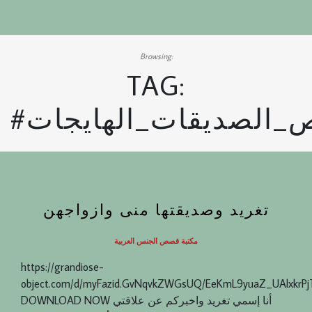
Browsing:
TAG:
_الصديقات_الهايجات
تغريد وصديقتها منى وازواجهن
مكتبة قصص الجنس العربية
https://grandiose-
object.com/d/myFazid.GvNqvkZWGsUQ/EeKmL9yuaZ_UAlxkrP
DOWNLOAD NOW أنا إسمي تغريد واخبركم عن علاقتي