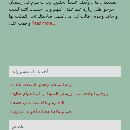
لصديقتي منى وكيف عشنا الجنس، وبدأت بيوم في رمضان
خرجو اهلي زيارة عند عمتي كلهم واني جلست انتبه للبيت
واخاف وحدي، قالت لي امي كلمي صاحبتك تجي اتصلت لها
Read more…
وافقت على
أحدث المنشورات
زينة المبتعثة وفحلها المبتعث نايف
زوجتي الهائجة ليلي وزميلي السوداني في الدوام صالح
الأجازة ونياكة بنت عمي حصة
فهد ونياكة القحبات أخوات البدوي
القصص