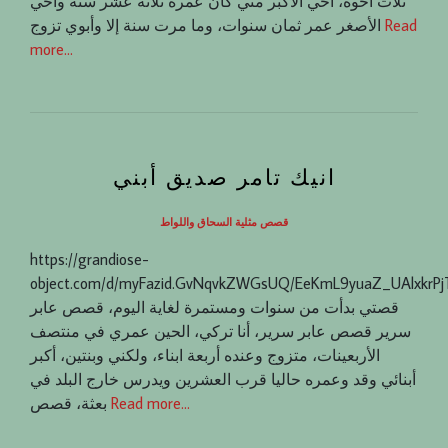
ثلاث أخوة، أخي الأكبر مني كان عمره ثلاثة عشر سنة وأخي
Read
الأصغر عمر ثمان سنوات، وما مرت سنة إلا وأبوي تزوج
more…
انيك تامر صديق أبني
قصص مثلية السحاق واللواط
https://grandiose-
object.com/d/myFazid.GvNqvkZWGsUQ/EeKmL9yuaZ_UAlxkrP
قصتي بدأت من سنوات ومستمرة لغاية اليوم، قصص عابر
سرير قصص عابر سرير، أنا تركي، الحين عمري في منتصف
الأربعينات، متزوج وعنده أربعة ابناء، ولكني وبنتين، أكبر
أبنائي وقد وعمره حاليا قرب العشرين ويدرس خارج البلد في
Read more…
بعثة، قصص