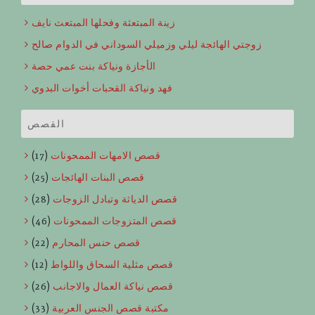
زينة المبتعثة وفحلها المبتعث نايف
زوجتي الهائجة ليلي وزميلي السوداني في الدوام صالح
الأجازة ونياكة بنت عمي حصة
فهد ونياكة القحبات أخوات البدوي
القصص
قصص الامهات الممحونات
(17)
قصص البنات الهائجات
(25)
قصص الدياثة وتبادل الزوجات
(28)
قصص المتزوجات الممحونات
(46)
قصص حنس المحارم
(22)
قصص مثلية السحاق واللواط
(12)
قصص نياكة العمال والاجانب
(26)
مكتبة قصص الجنس العربية
(33)