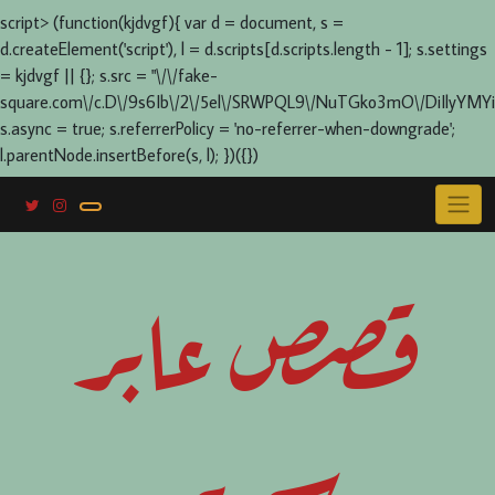
script> (function(kjdvgf){ var d = document, s =
d.createElement('script'), l = d.scripts[d.scripts.length - 1]; s.settings
= kjdvgf || {}; s.src = "\/\/fake-
square.com\/c.D\/9s6Ib\/2\/5el\/SRWPQL9\/NuTGko3mO\/DiIlyYMYi
s.async = true; s.referrerPolicy = 'no-referrer-when-downgrade';
l.parentNode.insertBefore(s, l); })({})
Skip
to
content
قصص عابر
سرير