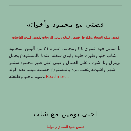
قصتي مع محمود وأخواته
,
,
قصص مثلية السحاق واللواط
قصص الدياثة وتبادل الزوجات
قصص البنات الهائجات
انا اسمي فهد عمري ٢٤ ومحمود عمره ٢١ من اليمن ابمحمود
شاب حلو وطيزه حلوه وابوي شغله عندنا بالمستودع يحمل
وينزل ونا اشرف على العمال وعيني على طيز محموداستمر
شهر واشوفه يتعب مره بالمستودع جسمه ميساعده الولد
Read more…
وسيم وحلو وطلعته
احلى يومين مع شاب
قصص مثلية السحاق واللواط