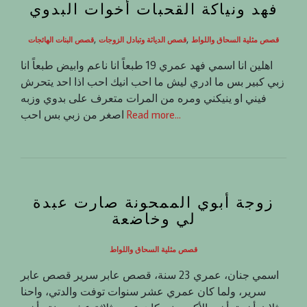
فهد ونياكة القحبات أخوات البدوي
,
,
قصص مثلية السحاق واللواط
قصص الدياثة وتبادل الزوجات
قصص البنات الهائجات
اهلين انا اسمي فهد عمري 19 طبعاً انا ناعم وابيض طبعاً انا
زبي كبير بس ما ادري ليش ما احب انيك احب اذا احد يتحرش
فيني او ينيكني ومره من المرات متعرف على بدوي وزبه
Read more…
اصغر من زبي بس احب
زوجة أبوي الممحونة صارت عبدة
لي وخاضعة
قصص مثلية السحاق واللواط
اسمي جنان، عمري 23 سنة، قصص عابر سرير قصص عابر
سرير، ولما كان عمري عشر سنوات توفت والدتي، واحنا