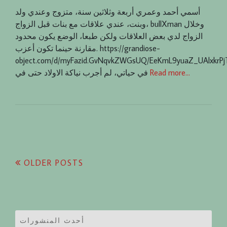
أسمي أحمد وعمري أربعة وثلاثين سنة، متزوج وعندي ولد
وبنت، عندي علاقات مع بنات قبل الزواج، bullXman وخلال
الزواج لدي بعض العلاقات ولكن طبعا، الوضع يكون محدود
مقارنة حينما تكون أعزب. https://grandiose-
object.com/d/myFazid.GvNqvkZWGsUQ/EeKmL9yuaZ_UAlxkrP
Read more…
في حياتي، لم أجرب نياكة الاولاد حتى في
Posts
OLDER POSTS
navigation
أحدث المنشورات