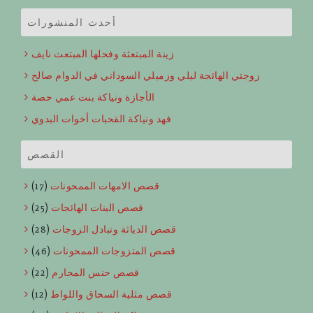
أحدث المنشورات
زينة المبتعثة وفحلها المبتعث نايف
زوجتي الهائجة ليلي وزميلي السوداني في الدوام صالح
الأجازة ونياكة بنت عمي حصة
فهد ونياكة القحبات أخوات البدوي
القصص
قصص الامهات الممحونات
(17)
قصص البنات الهائجات
(25)
قصص الدياثة وتبادل الزوجات
(28)
قصص المتزوجات الممحونات
(46)
قصص حنس المحارم
(22)
قصص مثلية السحاق واللواط
(12)