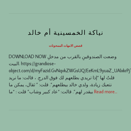
نياكة الخمسينية أم خالد
قصص الامهات الممحونات
DOWNLOAD NOW وضعت الصندوقينِ بالقرب من مدخلِ
البيت. https://grandiose-
object.com/d/myFazid.GvNqvkZWGsUQ/EeKmL9yuaZ_UAlxkrP
قلتُ لها “إذا تريدي بطلعهم لك فوق الدرجِ. ، قالت: ما نريد
نتعبك زيادة، ولدي خالد بيطلعهم”. قلت: ” ثقال، يمكن ما
Read more…
بيقدر لهم”. قالت: “عاد كبير وشاب” قلت : “ما