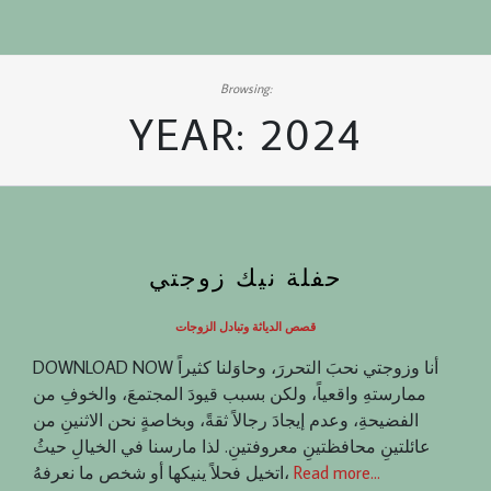
Browsing:
YEAR:
2024
حفلة نيك زوجتي
قصص الدياثة وتبادل الزوجات
DOWNLOAD NOW أنا وزوجتي نحبَ التحررَ، وحاوَلنا كثيراً
ممارستهِ واقعياً، ولكن بسبب قيودَ المجتمعَ، والخوفِ من
الفضيحةِ، وعدم إيجادَ رجالاً ثقةً، وبخاصةٍ نحن الاثنينِ من
عائلتينِ محافظتينِ معروفتينِ. لذا مارسنا في الخيالِ حيثُ
Read more…
اتخيل فحلاً ينيكها أو شخص ما نعرفهُ،