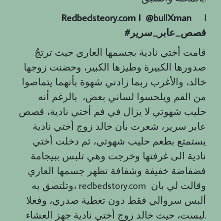
Redbedsteory.com I @bullXman
I
قصص
_
عابر
_
سرير
#
قامت أختي نادية بجسمها العاري حيث ترتجُ
صدورها الكبيرة وطيزها الكبير، وحضنت زوجها
خالد، والأغرب ربما زادني شهوة بأنهما يتماصوا
من الفم ويلحسوا لساني بعض، بالرغم أنه
حليب شهوتي لا يزال في فم أختي نادية، قصص
عابر سرير، شعرت بأن خالد زوج أختي نادية
يستمتع بطعم حليب شهوتي، ثم دخلت أختي
نادية الى غرفتها وخرجت وهي تلبس ببيجامة
فضفاضة خفيفة وشفافة تظهر جسمها العاري
وتلتصق به، redbedstory.com وقالت لي بان
ألبس سروالي فقط دون تغطية صدري، وفعلا
لبست، حيث خالد زوج أختي نادية جهز العشاء.