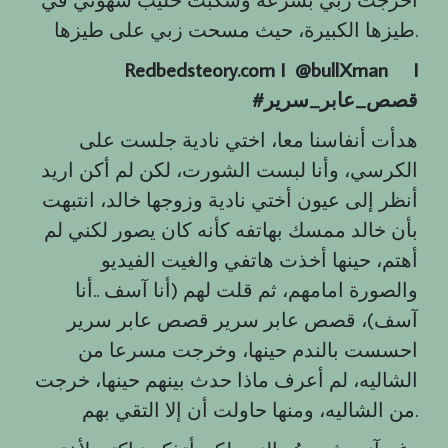
طيزها الكبيرة، حيث مسحت زبي على طيزها.
Redbedsteory.com I @bullXman
I
قصص
_
عابر
_
سرير
#
هدأت أنفاسنا معا، اختي نادية جلست على
الكرسي، وأنا لبست الشورت، لكن لم أكن اريد
أنظر إلى عيون أختي نادية وزوجها خالد، انتبهت
بأن خالد ممسك بهاتفه كأنه كان يصور لكني لم
أهتم، حينها أخذت هاتفي والغيت الفيديو
والصورة امامهم، ثم قلت لهم (أنا آسف ..أنا
آسف)، قصص عابر سرير قصص عابر سرير
احسست بالندم حينها، وخرجت مسرعا من
الشاليه، لم أعرف ماذا حدث بينهم حينها، خرجت
من الشاليه، ومنها حاولت أن إلا التقي بهم.