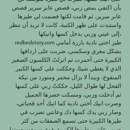
بأن اكتفي بمص زبي، قصص عابر سرير قصص
عابر سرير، ثم قامت لكنها فصمت لي طيزها
واستندت على ظهر الكنبة، كانت لا تريد أن تنظر
إلى عيني وزبي يدخل كسها وانيكها،
redbedstory.com طيز اختي نادية بارزة أمامي
بشكل مغري وسكسي، ضربت على اردافها
الكبيرة حتى أحمرت ثم انزلتُ الكلسون الصغير
الذي لا يغطي شيئا، وحككت على كسها الكبير
المنفوخ، ويبدأ لا يزال محمر ومتورد من نيكة
الفحل لها طوال الليل، حككتّ زبي على كسها
ثم أدخلت وزبي، ومسكت خصرها الجميل
وصرت انيك أختي نادية كما انيك أحد قحباتي،
وصار زبي يدك كسها دك وعانتي تضرب في
طيزها الكبيرة حتى تسمع الصفقات من كثر
ضرب عانتي بطيزها الكبيرة بقوة، سمعت صوتها