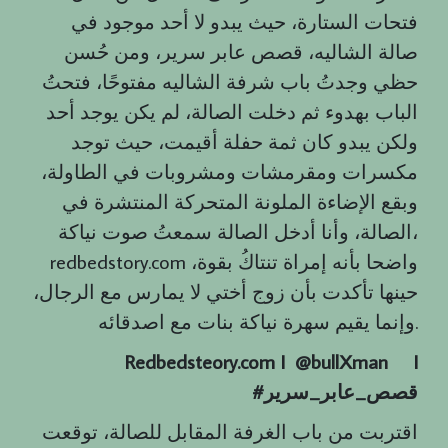
فتحات الستارة، حيث يبدو لا أحد موجود في
صالة الشاليه، قصص عابر سرير، ومن حُسن
حظي وجدتُ باب شرفة الشاليه مفتوحًا، فتحتُ
الباب بهدوء ثم دخلت الصالة، لم يكن يوجد أحد
ولكن يبدو كان ثمة حفلة أقيمت، حيث توجد
مكسرات ومقرمشات ومشروبات في الطاولة،
وبقع الإضاءة الملونة المتحركة المنتشرة في
الصالة، وأنا أدخل الصالة سمعتُ صوت نياكة،
redbedstory.com واضحا بأنه إمراة تنتاكُ بقوة،
حينها تأكدت بأن زوج أختي لا يمارس مع الرجال،
وإنما يقيم سهرة نياكة بنات مع اصدقائه.
Redbedsteory.com I @bullXman
I
قصص
_
عابر
_
سرير
#
اقتربت من باب الغرفة المقابل للصالة، توقعت