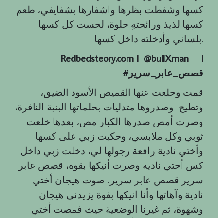
كسها وشفطت بظرها واشفارها بشفايفي، طعم
كسها لذيذ ورائحتهِ حلوة، لحست كل كسها
بلساني وأدخلته داخل كسها.
Redbedsteory.com I @bullXman
I
قصص
_
عابر
_
سرير
#
قمت وخلعت عنها القميص الأسود الضيق،
وتطيح وصدروها متدليات بحلماتها البنية النافرة،
وصرت أمص صدرها الكبار مص، بعدها خلعت
ثوبي وكل ملابسي، وحكيت زبي على كسها
وأختي نادية رافعة رجولها لي، دخلت زبي داخل
كس أختي نادية وصرت أنيكها بقوة، قصص عابر
سرير قصص عابر سرير، صوت هيجان أختي
نادية وآهاتها وأنا انيكها بقوة يزيدني هيجان
وشهوة، ثم غيرنا الوضعية حيث فمصت أختي