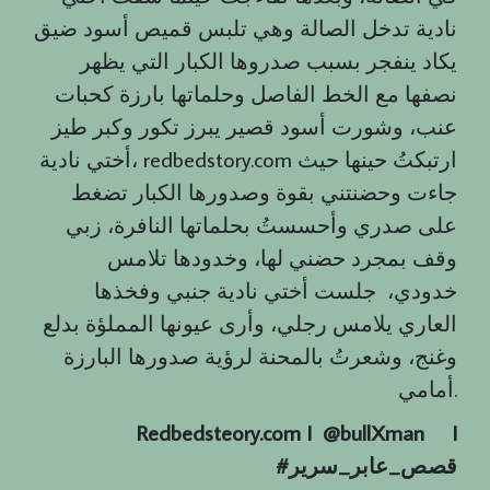
نادية تدخل الصالة وهي تلبس قميص أسود ضيق
يكاد ينفجر بسبب صدروها الكبار التي يظهر
نصفها مع الخط الفاصل وحلماتها بارزة كحبات
عنب، وشورت أسود قصير يبرز تكور وكبر طيز
أختي نادية، redbedstory.com ارتبكتُ حينها حيث
جاءت وحضنتني بقوة وصدورها الكبار تضغط
على صدري وأحسستُ بحلماتها النافرة، زبي
وقف بمجرد حضني لها، وخدودها تلامس
خدودي، جلست أختي نادية جنبي وفخذها
العاري يلامس رجلي، وأرى عيونها المملؤة بدلع
وغنج، وشعرتُ بالمحنة لرؤية صدورها البارزة
أمامي.
Redbedsteory.com I @bullXman
I
قصص
_
عابر
_
سرير
#