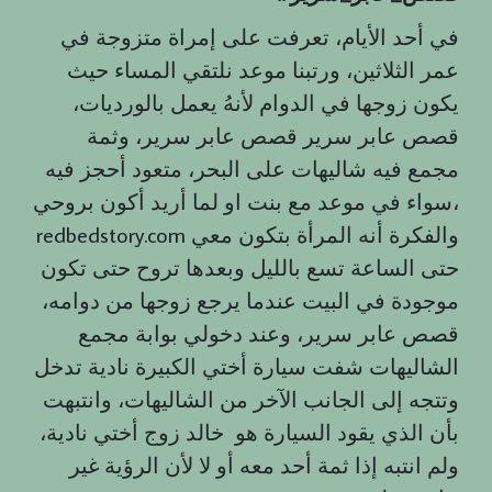
في أحد الأيام، تعرفت على إمراة متزوجة في
عمر الثلاثين، ورتبنا موعد نلتقي المساء حيث
يكون زوجها في الدوام لأنهُ يعمل بالورديات،
قصص عابر سرير قصص عابر سرير، وثمة
مجمع فيه شاليهات على البحر، متعود أحجز فيه
سواء في موعد مع بنت او لما أريد أكون بروحي،
redbedstory.com والفكرة أنه المرأة بتكون معي
حتى الساعة تسع بالليل وبعدها تروح حتى تكون
موجودة في البيت عندما يرجع زوجها من دوامه،
قصص عابر سرير، وعند دخولي بوابة مجمع
الشاليهات شفت سيارة أختي الكبيرة نادية تدخل
وتتجه إلى الجانب الآخر من الشاليهات، وانتبهت
بأن الذي يقود السيارة هو خالد زوج أختي نادية،
ولم انتبه إذا ثمة أحد معه أو لا لأن الرؤية غير