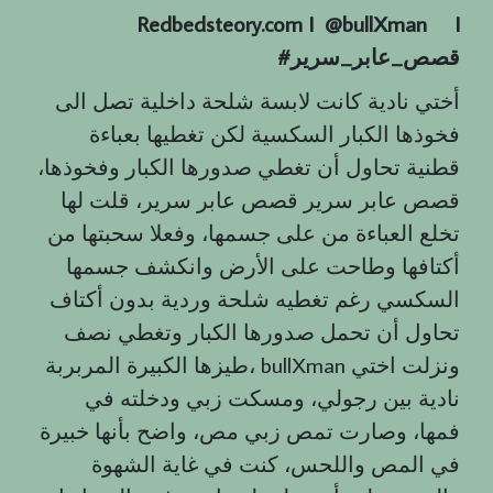
Redbedsteory.com I @bullXman
I
قصص
_
عابر
_
سرير
#
أختي نادية كانت لابسة شلحة داخلية تصل الى
فخوذها الكبار السكسية لكن تغطيها بعباءة
قطنية تحاول أن تغطي صدورها الكبار وفخوذها،
قصص عابر سرير قصص عابر سرير، قلت لها
تخلع العباءة من على جسمها، وفعلا سحبتها من
أكتافها وطاحت على الأرض وانكشف جسمها
السكسي رغم تغطيه شلحة وردية بدون أكتاف
تحاول أن تحمل صدورها الكبار وتغطي نصف
طيزها الكبيرة المربربة، bullXman ونزلت اختي
نادية بين رجولي، ومسكت زبي ودخلته في
فمها، وصارت تمص زبي مص، واضح بأنها خبيرة
في المص واللحس، كنت في غاية الشهوة