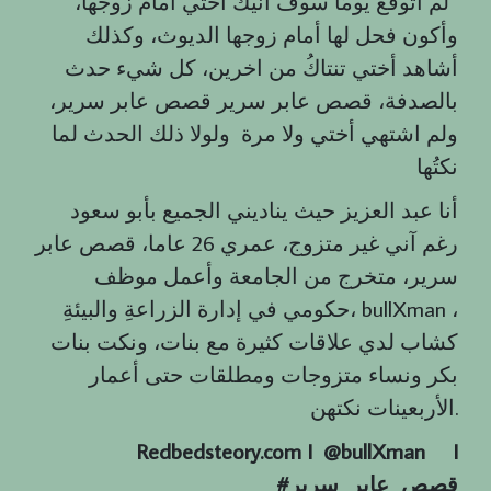
لم اتوقع يومًا سوف انيك أختي أمام زوجها،
وأكون فحل لها أمام زوجها الديوث، وكذلك
أشاهد أختي تنتاكُ من اخرين، كل شيء حدث
بالصدفة، قصص عابر سرير قصص عابر سرير،
ولم اشتهي أختي ولا مرة ولولا ذلك الحدث لما
نكتُها
أنا عبد العزيز حيث يناديني الجميع بأبو سعود
رغم آني غير متزوج، عمري 26 عاما، قصص عابر
سرير، متخرج من الجامعة وأعمل موظف
حكومي في إدارة الزراعةِ والبيئةِ، bullXman ،
كشاب لدي علاقات كثيرة مع بنات، ونكت بنات
بكر ونساء متزوجات ومطلقات حتى أعمار
الأربعينات نكتهن.
Redbedsteory.com I @bullXman
I
قصص
_
عابر
_
سرير
#