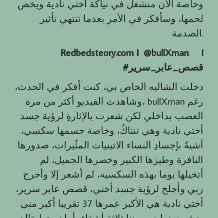
وخاصة الآن منشغل في نياكة أختي نادية ويخض
لحمها، وسأفكر في الأمر بعدما تنتهي تأثير
الصدمة.
Redbedsteory.com I @bullXman
I
قصص
_
عابر
_
سرير
#
دخلت الشاليه الخاص بي، كنت أفكر في الحدث،
وشاهدت الفيديو أكثر من مرة، bullXman رغم
الغضب بداخلي لكن شعرت بالإثارةِ لرؤية جسد
أختي نادية وهي تنتاكُ، وخاصة جسمها سكسي،
أشبهُ بإجسادِ النساء الاتينيات المثُيرات، صدورها
النافرة وطيزها الكبير وخصرها الجميل، لم
أتخيلها يوما بهذه السكسية، لم أشعر إلا وأخرج
زبي وأجلخ لرؤية جسد أختي، قصص عابر سرير،
أختي نادية هي الأكبر عمرها 37 تقريبا أكبر مني
بعشر سنوات، وبيننا ثلاثة أشقاء، أما زوجها خالد