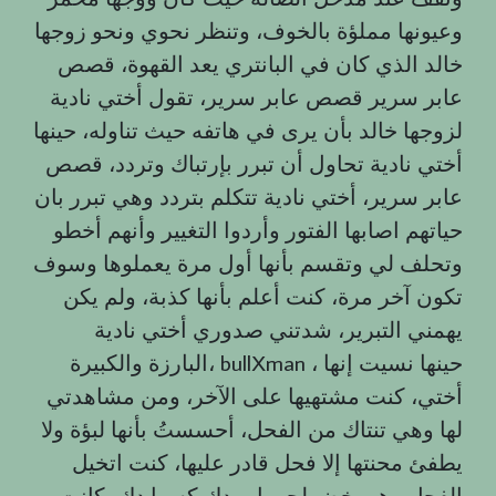
وعيونها مملؤة بالخوف، وتنظر نحوي ونحو زوجها
خالد الذي كان في البانتري يعد القهوة، قصص
عابر سرير قصص عابر سرير، تقول أختي نادية
لزوجها خالد بأن يرى في هاتفه حيث تناوله، حينها
أختي نادية تحاول أن تبرر بإرتباك وتردد، قصص
عابر سرير، أختي نادية تتكلم بتردد وهي تبرر بان
حياتهم اصابها الفتور وأردوا التغيير وأنهم أخطو
وتحلف لي وتقسم بأنها أول مرة يعملوها وسوف
تكون آخر مرة، كنت أعلم بأنها كذبة، ولم يكن
يهمني التبرير، شدتني صدوري أختي نادية
البارزة والكبيرة، bullXman ، حينها نسيت إنها
أختي، كنت مشتهيها على الآخر، ومن مشاهدتي
لها وهي تنتاك من الفحل، أحسستُ بأنها لبؤة ولا
يطفئ محنتها إلا فحل قادر عليها، كنت اتخيل
الفحل وهو يخض لحمها ويدك كسها دك، كانت