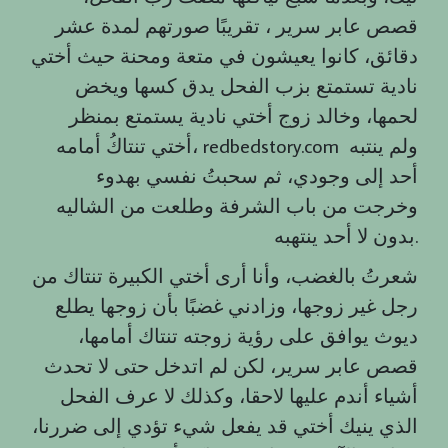
قصص عابر سرير ، تقريبًا صورتهم لمدة عشر
دقائق، كانوا يعيشون في متعة ومحنة حيث أختي
نادية تستمتع بزب الفحل يدق كسها ويخض
لحمها، وخالد زوج أختي نادية يستمتع بمنظر
أختي تنتاكُ أمامه، redbedstory.com ولم ينتبه
أحد إلى وجودي، ثم سحبتُ نفسي بهدوء
وخرجت من باب الشرفة وطلعت من الشاليه
بدون لا أحد ينتهبه.
شعرتُ بالغضب، وأنا أرى أختي الكبيرة تنتاك من
رجل غير زوجها، وزادني غضبًا بأن زوجها يطلع
ديوث يوافق على رؤية زوجته تنتاك أمامها،
قصص عابر سرير، لكن لم اتدخل حتى لا تحدث
أشياء أندم عليها لاحقا، وكذلك لا عرف الفحل
الذي ينيك أختي قد يفعل شيء تؤدي إلى ضررنا،