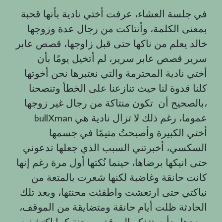
في جلسة العشاء، عرفت أختي نادية بأنها قحبة
بمعنى الكلمة، وأنتاكت من رجال عدة وزوجها
خالد يعلم من ناكها حتى قبل زاوجها، قصص عابر
سرير قصص عابر سرير، لم أتخيل يومًا بأن
أختي نادية المحترمة والتي نعتبرها نحن أخوتها
كلنا قدوة لنا حيث تنازعنا على الخطأ وتنصحنا
بالصحيح أن تكون منتاكة من رجال غير زوجها،
bullXman عموما، رغم ذلك لا تزال نادية هي
أختي الكبيرة وأصبحتُ متيمًا في جسمها
السكسي، أخبرتني السبب الذي جعلها تدعوني
حتى انيكها برضاها، حينما نُكتها أول مرة رغم إنها
كانت حانقة وغاضبة لكنها شعرت بالمتعة من
نياكتي حتى ارتعشت واطفئت محنتها، وبعد تلك
الحادثة ظلت أيام حانقة ومتضايقة من الموقف،
وبعدها بدأت تتذكر الموقف بمحنة كما اكتشفت