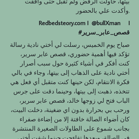
بيتها، حاولت الرفض ولم تقبل حتى وافقت
وأكدت علي بالحضور.
Redbedsteory.com I @bullXman
I
قصص
_
عابر
_
سرير
#
صباح يوم الخميس، رسلت لي أختي نادية رسالة
تؤكد فيها أهمية حضوري، قصص عابر سرير،
كنت أفكر في أشياء كثيرة حول سبب أصرار
أختي نادية على الذهاب إلى بيتها، وجاء في بالي
فكرة الانتقام، لكن حينها كنت متقبل أي فعل هي
تتخذه، ذهبت إلى بيتها، وحينما دقت على جرس
الباب فتح لي زوجها خالد، قصص عابر سرير،
ورحب بي بحرارة بدون اي ضغينة، دخلت البيت،
كان أضواء الصالة خافتة إلا من إضاءة صفراء
بجانب شموع على الطاولات الصغيرة المنتشرة
في الصالة، وبعدها تفاءجت حينما شفت أختي