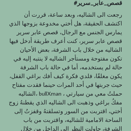
قصص
_
عابر
_
سرير
#
رجعت الى الشاليه، وبعد ساعة، قررت أن
اكتشف الحقيقة، هل أختي مخدوعة بزوجها الذي
يمارس الجنس مع الرجال، قصص عابر سرير
قصص عابر سرير، كنت أعرف طريقة أدخل فيها
الشاليه من خلال باب الشرفة، بعض الأحيان
تكون مفتوحة ومستأجر الشاليه لا ينتبه إليه في
حالة لم يستخدمه، أما في حالة باب الشرفة
يكون مغلقًا، فلدي فكرة كيف أفك براغي القفل،
حيث جربتها في أحد المرات حينما فقدت مفتاح
الشاليه، bullXman ، حملتُ معي من سيارتي
مفكُ براغي وذهبت الى الشاليه الذي يقطنهُ زوج
أختي، اقتربت من السور وتسلقتهُ وقفزتُ إلى
الساحة الامامية للشاليه، واقتربت من باب
الشرفة، حاولت النظر الى الداخل من خلال