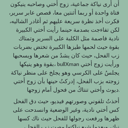
أن أرى نياكة جماعية، زوج أختي وصاحبه ينيكون
فتاة واحدة أو ربما أثنتين معا، قصص عابر سرير،
فكرت أخذ نظرة سريعة عليهم ثم أغادر الشاليه،
لكن تفاءجت بصدمة حينما رأيت أختي الكبيرة
نادية فاصمة مثل الكلبة على السرير وتمتاك
بقوة حيث لحمها طيزها الكبيرة تختض بضربات
زب الفحل، حيث كان يشدُ من شعرها ويسحبها
بقوة وهو ينيكها، bullXman ورأيت زوج أختي
يجلسُ على الكرسي وهو يجلخ على منظر نياكة
زوجته بزب الفحل، إدركتُ حينها بأن زوج أختي
ديوث وأختي تنتاكُ من فحول أمام زوجها.
أخذتُ تلفوني وصورتهم فيديو، حيث دق الفحل
كس أختي نادية، وغير الوضعية وانسدحت على
ظهرها ورفعت رجولها للفحل حيث ناك كسها
نيك، وبعدما شبع نياكتها مصت زب الفحل،