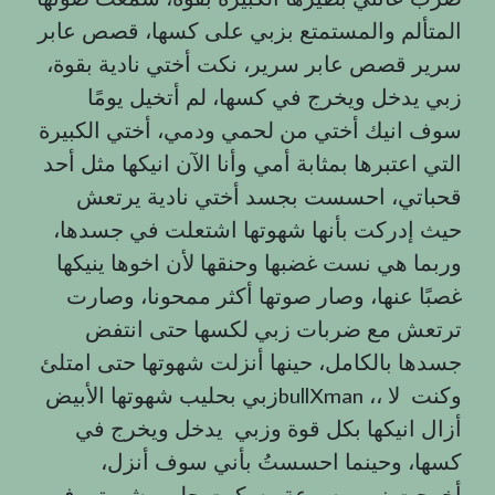
المتألم والمستمتع بزبي على كسها، قصص عابر
سرير قصص عابر سرير، نكت أختي نادية بقوة،
زبي يدخل ويخرج في كسها، لم أتخيل يومًا
سوف انيك أختي من لحمي ودمي، أختي الكبيرة
التي اعتبرها بمثابة أمي وأنا الآن انيكها مثل أحد
قحباتي، احسست بجسد أختي نادية يرتعش
حيث إدركت بأنها شهوتها اشتعلت في جسدها،
وربما هي نست غضبها وحنقها لأن اخوها ينيكها
غصبًا عنها، وصار صوتها أكثر ممحونا، وصارت
ترتعش مع ضربات زبي لكسها حتى انتفض
جسدها بالكامل، حينها أنزلت شهوتها حتى امتلئ
زبي بحليب شهوتها الأبيضbullXman ،، وكنت لا
أزال انيكها بكل قوة وزبي يدخل ويخرج في
كسها، وحينما احسستُ بأني سوف أنزل،
أخرجت زبي بسرعة وسكبت حليب شهوتي في