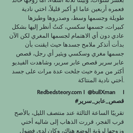
فعمره أربعين عاما او أكبر قليلاً، اختي نادية
طويلة وجسمها وسط، وصدروها وطيزها
كبيرات، جسمها سكسي، كنتُ أنظر إليها بشكل
عادي دون أي الاهتمام لجسمها المغري لكن الآن
بدأت أتذكر ملامح جسدها حيث ايقنت بأن
جسمها مغري وسكسي ويثير أي رجل، قصص
عابر سرير قصص عابر سرير، وشاهدت الفيديو
أكثر من مرة حيث جلخت عدة مرات على جسد
أختي نادية المنتاكة.
Redbedsteory.com I @bullXman
I
قصص
_
عابر
_
سرير
#
تقريبًا الساعة الثالثة عند منتصف الليل، بالأصح
قرب الفجر، قررت الذهاب إلى شاليه أختي
وزوجها لرؤية الوضع هناك، وكان لدي فضول