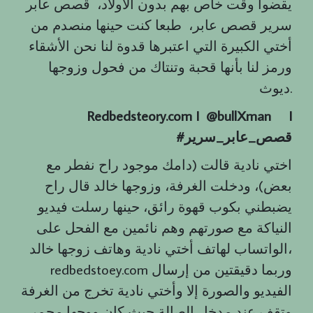
يقضوا وقت خاص بهم بدون الاولاد، قصص عابر
سرير قصص عابر، طبعا كنت حينها منصدم من
أختي الكبيرة التي اعتبرها قدوة لنا نحن الأشقاء
ورمز لنا بأنها قحبة وتنتاك من فحول وزوجها
ديوث.
Redbedsteory.com I @bullXman
I
قصص
_
عابر
_
سرير
#
اختي نادية قالت (دامك موجود راح نفطر مع
بعض)، ودخلت الغرفة، وزوجها خالد قال راح
يضبطني بكوب قهوة رائق، حينها رسلت فيديو
النياكة مع صورتهم وهم نائمين مع الفحل على
الواتساب لهاتف أختي نادية وهاتف زوجها خالد،
redbedstoey.com وربما دقيقتين من إرسال
الفيديو والصورة إلا وأختي نادية تخرج من الغرفة
وتقف عند مدخل الصالة حيث كان ووجها محمر