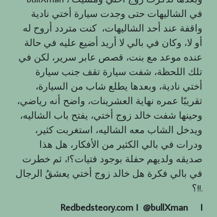
في الشاليهات حتى وجدت سيارة أختي نادية
واقفة عند أحد الشاليهات، كنت متردد أروح له
أو لا، وكان في بالي لا أريد أضيع عليه في حالة
عنده موعد مع بنت، قصص عابر سرير، لكن في
تلك اللحظة، شفت سيارة تقف جنب سيارة
أختي نادية، وبعدها يطلع شاب من السيارة،
تقريبًا عمره نهاية العشرينات، واضح أنه رياضي،
وحينها شفت خالد زوج أختي، يفتح باب الشاليه،
ويدخل الشاب معه الشاليه، استغربت كثير،
ودرات في بالي الكثير من الأفكار، هل هذا
صديقه ولديهم حفلة بوجود فتيات؟!، ثم خطرت
في بالي فكرة هل خالد زوج أختي يعشقُ الرجال
؟!!.
Redbedsteory.com I @bullXman
I