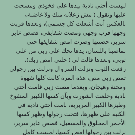
لمِست أختي نادية بيدها على فخوذي ومسحت
عليها وتقول ( مش زعلانه منك ولا غاضبة،،
بالعكس أنت أشعلت كل جسمي)، وبعدها قربت
وجهها قرب وجهي ومصت شفايفي، قصص عابر
سرير، حضنتها وصرت امص شفايفها حتى
تماصينا باللسان، يدها تحك على زبي من على
ثوبي، وبعدها قالت لي ( خلني امص زبك)،
رفعت الثوب ونزلت السروال ونزلت بين رجولي
تمص زبي مص، هذه المرة كانت كلها شهوة
ومحنة وهيجان، وبعدما مصت زبي قامت أختي
نادية وخلعت الشورت وبآن كسها الكبير المنفوخ
وطيزها الكبير المربربة، نامت أختي نادية في
الكنبة على ظهرها، فتحت رجولها وظهر كسها
الأحمر المحلوق والمسعبل، قصص عابر سرير،
نزلت بين رجولها امص كسها، لحست كامل