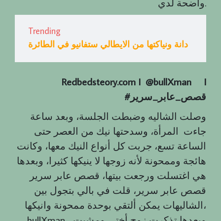
واضحة لدي.
Trending
دانة ونياكتها من الايطالي ستفانيو في الطائرة
Redbedsteory.com I @bullXman
I
قصص
_
عابر
_
سرير
#
وصلت الشاليه وضبطت الجلسة، وبعد ساعة
جاءت المرأة، وسدحتها نيك من العصر حتى
الساعة تسع، جربت كل أنواع النيك معها، وكانت
هائجة وممحونة لأنه زوجها لا ينيكها كثيرا، وبعدها
هي اغتسلت ورجعت بيتها، قصص عابر سرير
قصص عابر سرير، قلت في بالي بتجول بين
الشاليهات يمكن ألتقي بوحدة ممحونة وانيكها،
bullXman ، وبعدها تذكرت زوج أختي ومشيت