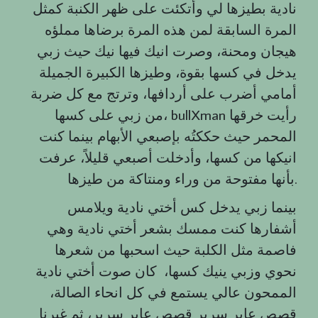
نادية بطيزها لي وأتكئت على ظهر الكنبة كمثل
المرة السابقة لمن هذه المرة برضاها مملؤه
هيجان ومحنة، وصرت انيك فيها نيك حيث زبي
يدخل في كسها بقوة، وطيزها الكبيرة الجميلة
أمامي أضرب على أردافها، وترتج مع كل ضربة
من زبي على كسها، bullXman رأيت خرقها
المحمر حيث حككتُه بإصبعي الأبهام بينما كنت
انيكها من كسها، وأدخلت أصبعي قليلاً، عرفت
بأنها مفتوحة من وراء ومنتاكة من طيزها.
بينما زبي يدخل كس أختي نادية ويلامس
أشفارها كنت ممسك بشعر أختي نادية وهي
فاصمة مثل الكلبة حيث اسحبها من شعرها
نحوي وزبي ينيك كسها، كان صوت أختي نادية
الممحون عالي يستمع في كل انحاء الصالة،
قصص عابر سرير قصص عابر سرير، ثم غيرنا