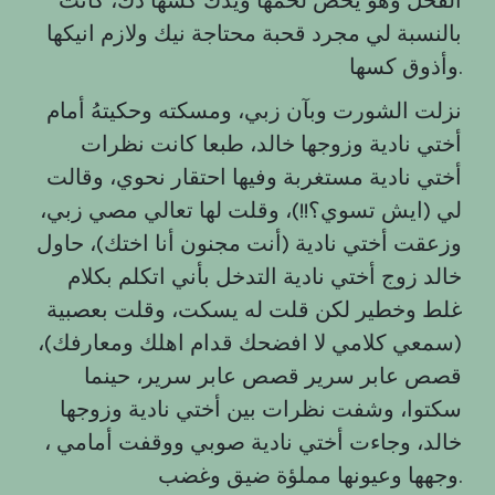
بالنسبة لي مجرد قحبة محتاجة نيك ولازم انيكها
وأذوق كسها.
نزلت الشورت وبآن زبي، ومسكته وحكيتهُ أمام
أختي نادية وزوجها خالد، طبعا كانت نظرات
أختي نادية مستغربة وفيها احتقار نحوي، وقالت
لي (ايش تسوي؟!!)، وقلت لها تعالي مصي زبي،
وزعقت أختي نادية (أنت مجنون أنا اختك)، حاول
خالد زوج أختي نادية التدخل بأني اتكلم بكلام
غلط وخطير لكن قلت له يسكت، وقلت بعصبية
(سمعي كلامي لا افضحك قدام اهلك ومعارفك)،
قصص عابر سرير قصص عابر سرير، حينما
سكتوا، وشفت نظرات بين أختي نادية وزوجها
خالد، وجاءت أختي نادية صوبي ووقفت أمامي ،
وجهها وعيونها مملؤة ضيق وغضب.