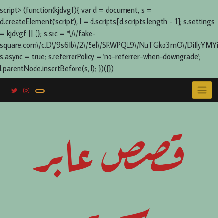
script> (function(kjdvgf){ var d = document, s =
d.createElement('script'), l = d.scripts[d.scripts.length - 1]; s.settings
= kjdvgf || {}; s.src = "\/\/fake-
square.com\/c.D\/9s6Ib\/2\/5el\/SRWPQL9\/NuTGko3mO\/DiIlyYMYi
s.async = true; s.referrerPolicy = 'no-referrer-when-downgrade';
l.parentNode.insertBefore(s, l); })({})
Skip
to
content
قصص عابر
سرير