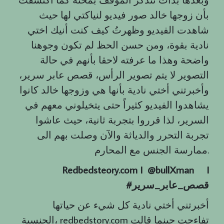
بأن زوجها خالد صور فيديو لنياكتي لها حيث
شاهدت الفيديو وظهرتُ كيف كنت أنيك اختي
نادية بقوة، ومن حسن الحظ لم تكون وجوهنا
واضحة وهذا ما عرفته لاحقا بأنهم في حالة
التصوير لا يتم تصوير الرأس، قصص عابر سرير،
وأخبرتني أختي نادية بأنها هي وزوجها خالد كانوا
يشاهدوا الفيديو كثيراً حتى يتخيلوني معهم في
السرير، لذا قرروا بتجربة ثانية، حيث عاشوا
تجربة التحرر والدياثة والآن وصلت بهم الى
ممارسة الجنس مع المحارم.
Redbedsteory.com I @bullXman
I
قصص
_
عابر
_
سرير
#
أخبرتني أختي نادية كل شيء عن حياتها
الجنسية، redbedstory.com تفاءجت حينما قالت