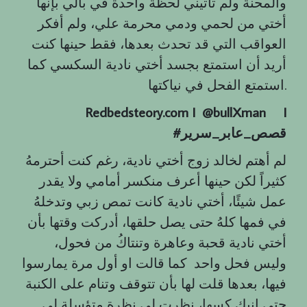
والمحنة ولم تأتيني لحظة واحدة في بالي بإنها
أختي من لحمي ودمي محرمة علي، ولم أفكر
العواقب التي قد تحدث بعدها، فقط حينها كنت
أريد أن استمتع بجسد أختي نادية السكسي كما
استمتع الفحل في نياكتها.
Redbedsteory.com I @bullXman
I
قصص
_
عابر
_
سرير
#
لم أهتم لخالد زوج أختي نادية، رغم كنت أحترمهُ
كثيراً لكن حينها أعرف منكسر أمامي ولا يقدر
عمل شيئًا، أختي نادية كانت تمص زبي وتدخلهُ
في فمها كلهُ حتى يصل حلقها، أدركت وقتها بأن
أختي نادية قحبة وعاهرة وتنتاكُ من فحول،
وليس فحل واحد كما قالت او أول مرة يمارسوا
فيها، بعدها قلت لها بأن تتوقف وتنام على الكنبة
حتى انيك كسها، نظرت لي نظرة متؤسلة لي