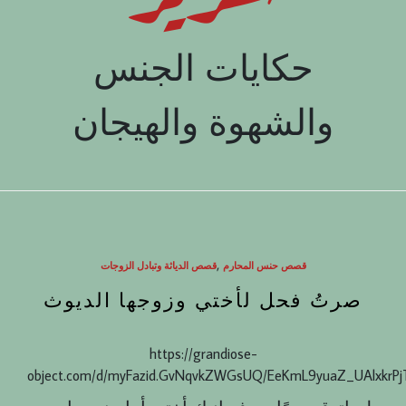
حكايات الجنس
والشهوة والهيجان
,
قصص حنس المحارم
قصص الدياثة وتبادل الزوجات
صرتُ فحل لأختي وزوجها الديوث
https://grandiose-
object.com/d/myFazid.GvNqvkZWGsUQ/EeKmL9yuaZ_UAlxkrP