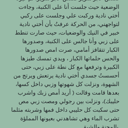
الوضعية حيث جلست أنا على الكنبة، وجاءت
أختي نادية وركبت علي وجلست على ركبي
لتواجهني، من الحركة عرفتُ بأن أختي نادية
خبير في النيك والوضعيات، حيث صارت تنطط
على زبي وأنا جالس على الكنبة، وصدورها
الكبار تتقافز أمامي، صرت امص صدورها
والحس حلماتها الكبار ، ويدي تمسك طيزها
الكبيرة وترفعها مع كل نطة على زبي، حتى
أحسستُ جسدي أختي نادية يرتعش ويرتج من
الشهوة، ونزلت كل شهوتها وزبي داخل كسها،
بعدها قامت وقالت ( أريد أمص زبك واشرب
حليبك)، ونزلت بين رجولي ومصت زبي مص
حتى سكبت كل حليبي داخل فمها وشربته مثلما
تشرب الماء وهي تشاهدني بعيونها المملؤة
بالمحنة والشبق.