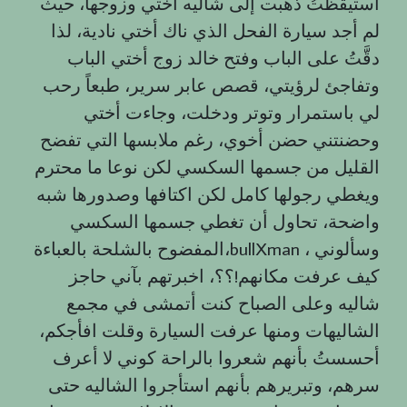
أستيقظتُ ذهبت إلى شاليه أختي وزوجها، حيث
لم أجد سيارة الفحل الذي ناك أختي نادية، لذا
دقَّتُ على الباب وفتح خالد زوج أختي الباب
وتفاجئ لرؤيتي، قصص عابر سرير، طبعاً رحب
لي باستمرار وتوتر ودخلت، وجاءت أختي
وحضنتني حضن أخوي، رغم ملابسها التي تفضح
القليل من جسمها السكسي لكن نوعا ما محترم
ويغطي رجولها كامل لكن اكتافها وصدورها شبه
واضحة، تحاول أن تغطي جسمها السكسي
المفضوح بالشلحة بالعباءة،bullXman ، وسألوني
كيف عرفت مكانهم!؟؟، اخبرتهم بآني حاجز
شاليه وعلى الصباح كنت أتمشى في مجمع
الشاليهات ومنها عرفت السيارة وقلت افأجكم،
أحسستُ بأنهم شعروا بالراحة كوني لا أعرف
سرهم، وتبريرهم بأنهم استأجروا الشاليه حتى