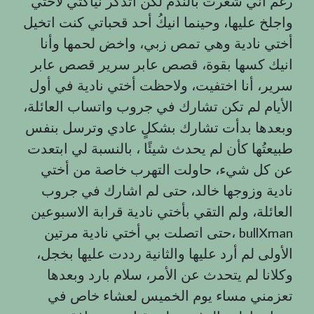
رغم آني شعرتُ بالندم لكن أتذكر نياكتي لأختي
واجلخ عليها، وحينما انيكُ أحد قحباتي كنت اتخيل
أختي نادية وهي تمص زبي، واخض لحمها وأنا
انيك كسها بقوة، قصص عابر سرير قصص عابر
سرير، أنا اختفيت، ولاحظت أختي نادية في أول
الأيام لم تكن تشارك في جروب واتساب العائلة،
وبعدها بدأت تشارك بشكلٍ عادي وترسل بنفس
طبيعتُها كأن لم يحدث شيئًا ، بالنسبة لي ابتعدت
عن كل شيء، حاولت التهرب خاصة من أختي
نادية وزوجها خالد، حتى لم اشارك في جروب
العائلة، ولم التقي بأختي نادية قرابة الاسبوعين
حتى اتصلت بي أختي نادية مرتين، bullXman
الأولى لم أرد عليها والثانية رددت عليها بخجل،
وكلانا لم يتحدث عن الأمر، سلام بارد وبعدها
تعزمني مساء يوم الخميس لعشاء خاص في